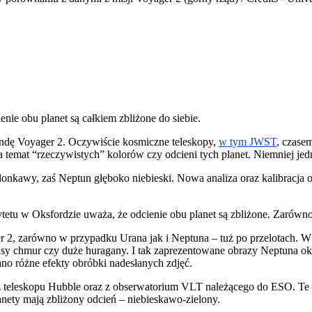
nie obu planet są całkiem zbliżone do siebie.
sondę Voyager 2. Oczywiście kosmiczne teleskopy,
w tym JWST
, czase
na temat “rzeczywistych” kolorów czy odcieni tych planet. Niemniej 
ielonkawy, zaś Neptun głęboko niebieski. Nowa analiza oraz kalibracj
tu w Oksfordzie uważa, że odcienie obu planet są zbliżone. Zarówno 
r 2, zarówno w przypadku Urana jak i Neptuna – tuż po przelotach. 
asy chmur czy duże huragany. I tak zaprezentowane obrazy Neptuna ok
ano różne efekty obróbki nadesłanych zdjęć.
z teleskopu Hubble oraz z obserwatorium VLT należącego do ESO. Te 
anety mają zbliżony odcień – niebieskawo-zielony.