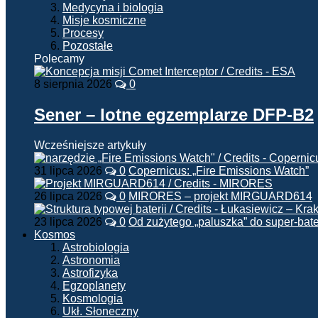
Medycyna i biologia
Misje kosmiczne
Procesy
Pozostałe
Polecamy
8 sierpnia 2026
0
Sener – lotne egzemplarze DFP-B2
Wcześniejsze artykuły
31 lipca 2026
0
Copernicus: „Fire Emissions Watch”
26 lipca 2026
0
MIRORES – projekt MIRGUARD614
23 lipca 2026
0
Od zużytego „paluszka” do super-bate
Kosmos
Astrobiologia
Astronomia
Astrofizyka
Egzoplanety
Kosmologia
Ukł. Słoneczny