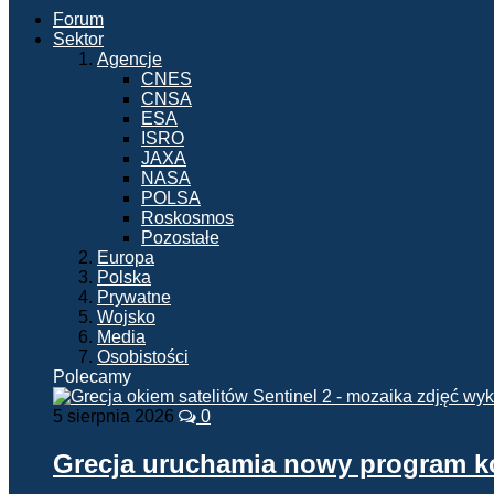
Forum
Sektor
Agencje
CNES
CNSA
ESA
ISRO
JAXA
NASA
POLSA
Roskosmos
Pozostałe
Europa
Polska
Prywatne
Wojsko
Media
Osobistości
Polecamy
5 sierpnia 2026
0
Grecja uruchamia nowy program 