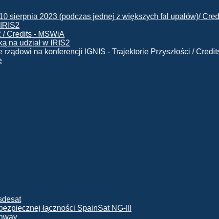
 IRIS2
ą na udział w IRIS2
e
ę bezpiecznej łączności SpainSat NG-III