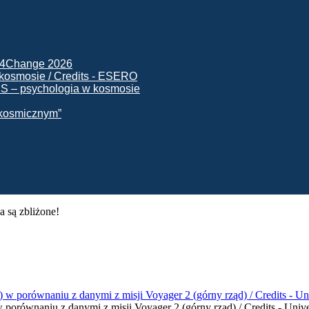
ck4Change 2026
NIS – psychologia w kosmosie
e kosmicznym”
 są zbliżone!
porównaniu z danymi z misji Voyager 2 (górny rząd) / Credits - Unive