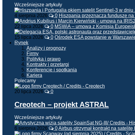
Wcześniejsze artykuły
4 sierpnia 2026
0
Hiszpania przeznacza fundusze na
22 lipca 2026
0
MSWiA – umowa z Komisją Europejsk
15 lipca 2026
0
Ośrodek ESA powstanie w Warszawi
Rynek
Analizy i prognozy
Firmy
Polityka i prawo
Kontrakty i przetargi
Konferencje i spotkania
Kariera
Polecamy
20 lipca 2026
0
Creotech – projekt ASTRAL
Wcześniejsze artykuły
6 sierpnia 2026
0
Airbus otrzymał kontrakt na satelit