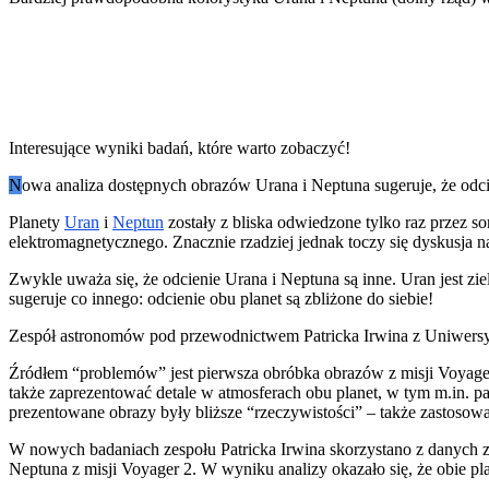
Interesujące wyniki badań, które warto zobaczyć!
N
owa analiza dostępnych obrazów Urana i Neptuna sugeruje, że odcie
Planety
Uran
i
Neptun
zostały z bliska odwiedzone tylko raz przez 
elektromagnetycznego. Znacznie rzadziej jednak toczy się dyskusja 
Zwykle uważa się, że odcienie Urana i Neptuna są inne. Uran jest z
sugeruje co innego: odcienie obu planet są zbliżone do siebie!
Zespół astronomów pod przewodnictwem Patricka Irwina z Uniwersyte
Źródłem “problemów” jest pierwsza obróbka obrazów z misji Voyage
także zaprezentować detale w atmosferach obu planet, w tym m.in. p
prezentowane obrazy były bliższe “rzeczywistości” – także zastosow
W nowych badaniach zespołu Patricka Irwina skorzystano z danych 
Neptuna z misji Voyager 2. W wyniku analizy okazało się, że obie pl