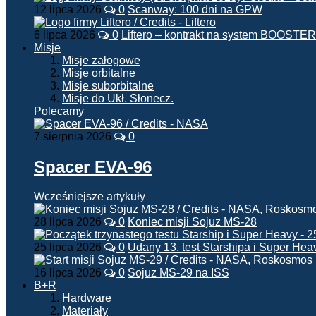
12 lipca 2026
0
Scanway: 100 dni na GPW
6 lipca 2026
0
Liftero – kontrakt na system BOOSTER
Misje
Misje załogowe
Misje orbitalne
Misje suborbitalne
Misje do Ukł. Słonecz.
Polecamy
7 sierpnia 2026
0
Spacer EVA-96
Wcześniejsze artykuły
28 lipca 2026
0
Koniec misji Sojuz MS-28
25 lipca 2026
0
Udany 13. test Starshipa i Super Hea
16 lipca 2026
0
Sojuz MS-29 na ISS
B+R
Hardware
Materiały