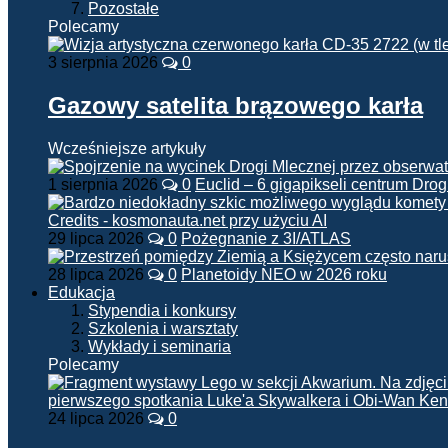
Pozostałe
Polecamy
3 sierpnia 2026
0
Gazowy satelita brązowego karła
Wcześniejsze artykuły
1 sierpnia 2026
0
Euclid – 6 gigapikseli centrum Drog
29 lipca 2026
0
Pożegnanie z 3I/ATLAS
28 lipca 2026
0
Planetoidy NEO w 2026 roku
Edukacja
Stypendia i konkursy
Szkolenia i warsztaty
Wykłady i seminaria
Polecamy
24 lipca 2026
0