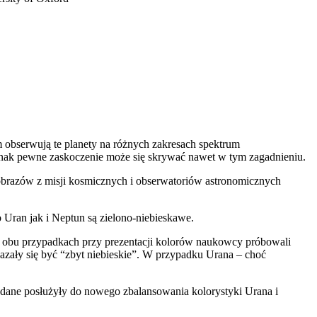
m obserwują te planety na różnych zakresach spektrum
jednak pewne zaskoczenie może się skrywać nawet w tym zagadnieniu.
a obrazów z misji kosmicznych i obserwatoriów astronomicznych
Uran jak i Neptun są zielono-niebieskawe.
W obu przypadkach przy prezentacji kolorów naukowcy próbowali
azały się być “zbyt niebieskie”. W przypadku Urana – choć
dane posłużyły do nowego zbalansowania kolorystyki Urana i