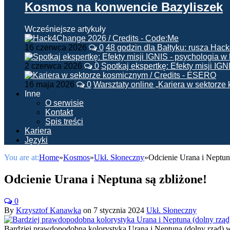
Kosmos na konwencie Bazyliszek
Wcześniejsze artykuły
16 czerwca 2026
0
48 godzin dla Bałtyku: rusza Ha
2 czerwca 2026
0
Spotkaj ekspertkę: Efekty misji IG
16 maja 2026
0
Warsztaty online „Kariera w sektorz
Inne
O serwisie
Kontakt
Spis treści
Kariera
Języki
You are at:
Home
»
Kosmos
»
Ukł. Słoneczny
»
Odcienie Urana i Neptuna
Odcienie Urana i Neptuna są zbliżone!
0
By
Krzysztof Kanawka
on
7 stycznia 2024
Ukł. Słoneczny
Bardziej prawdopodobna kolorystyka Urana i Neptuna (dolny rząd) w 