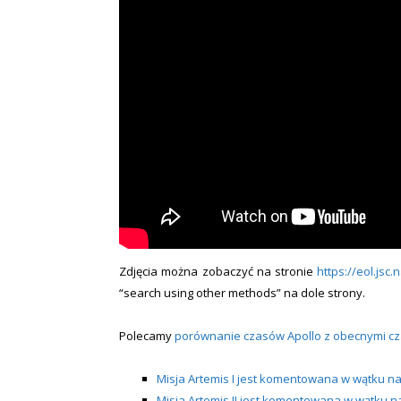
Zdjęcia można zobaczyć na stronie
https://eol.jsc.
“search using other methods” na dole strony.
Polecamy
porównanie czasów Apollo z obecnymi cz
Misja Artemis I jest komentowana w wątku n
Misja Artemis II jest komentowana w wątku 