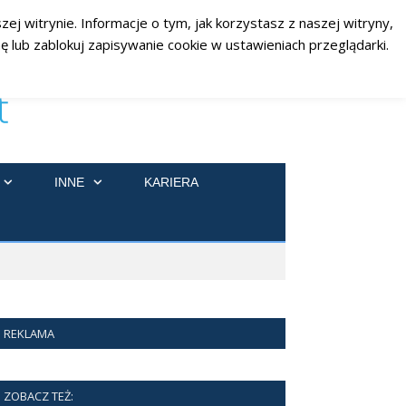
ej witrynie. Informacje o tym, jak korzystasz z naszej witryny,
RSS
Facebook
Twitter
 lub zablokuj zapisywanie cookie w ustawieniach przeglądarki.
INNE
KARIERA
REKLAMA
ZOBACZ TEŻ: