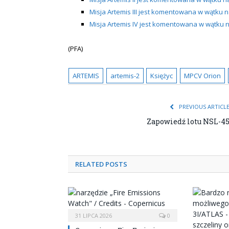
Misja Artemis III jest komentowana w wątku
Misja Artemis IV jest komentowana w wątku
(PFA)
ARTEMIS
artemis-2
Księżyc
MPCV Orion
PREVIOUS ARTICL
Zapowiedź lotu NSL-4
RELATED POSTS
31 LIPCA 2026
0