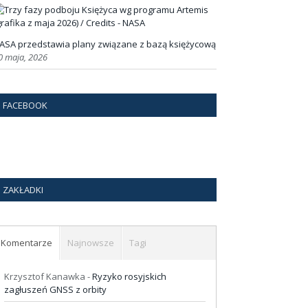
ASA przedstawia plany związane z bazą księżycową
0 maja, 2026
FACEBOOK
ZAKŁADKI
Komentarze
Najnowsze
Tagi
Krzysztof Kanawka
-
Ryzyko rosyjskich
zagłuszeń GNSS z orbity