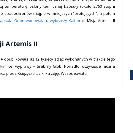
ą temperaturę osłony termicznej kapsuły (około 2760 stopni
cie spadochronów (najpierw mniejszych “pilotujących”, a potem
kapsuła Orion wodowała u wybrzeży Kalifornii
. Misja Artemis II
i Artemis II
ASA opublikowała aż 12 tysięcy zdjęć wykonanych w trakcie tego
tkim cel wyprawy – Srebrny Glob. Ponadto, oczywiście można
ńca przez Księżyc) oraz kilka zdjęć Wszechświata.