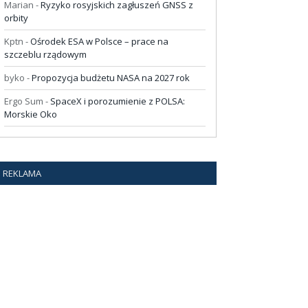
Marian
-
Ryzyko rosyjskich zagłuszeń GNSS z
orbity
Kptn
-
Ośrodek ESA w Polsce – prace na
szczeblu rządowym
byko
-
Propozycja budżetu NASA na 2027 rok
Ergo Sum
-
SpaceX i porozumienie z POLSA:
Morskie Oko
REKLAMA