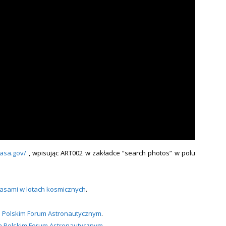
nasa.gov/
, wpisując ART002 w zakładce “search photos” w polu
asami w lotach kosmicznych
.
a Polskim Forum Astronautycznym
.
na Polskim Forum Astronautycznym
.