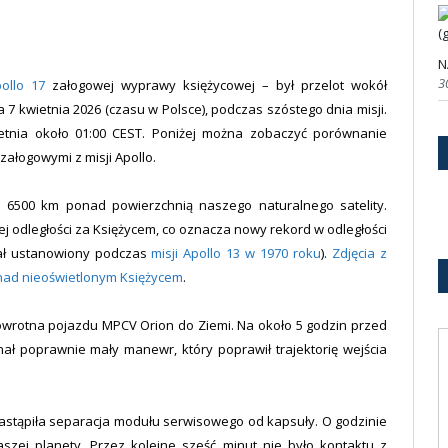
N
3
ollo 17
załogowej wyprawy księżycowej – był przelot wokół
 7 kwietnia 2026 (czasu w Polsce), podczas szóstego dnia misji.
ietnia około 01:00 CEST. Poniżej można zobaczyć porównanie
i załogowymi z misji Apollo.
o 6500 km ponad powierzchnią naszego naturalnego satelity.
ej odległości za Księżycem, co oznacza nowy rekord w odległości
tał ustanowiony podczas
misji Apollo 13 w 1970 roku
).
Zdjęcia z
i nad nieoświetlonym Księżycem
.
powrotna pojazdu MPCV Orion do Ziemi. Na około 5 godzin przed
poprawnie mały manewr, który poprawił trajektorię wejścia
nastąpiła separacja modułu serwisowego od kapsuły. O godzinie
zej planety. Przez kolejne sześć minut nie było kontaktu z