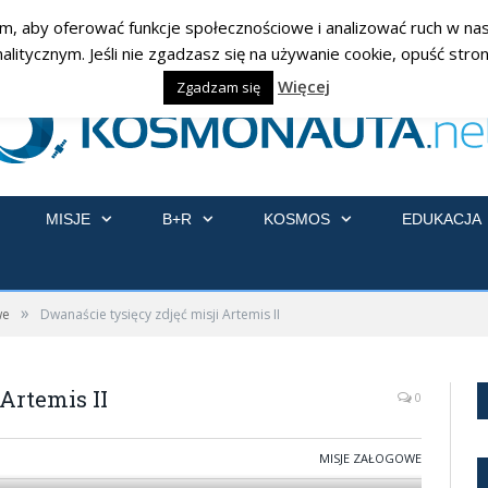
am, aby oferować funkcje społecznościowe i analizować ruch w nasz
ycznym. Jeśli nie zgadzasz się na używanie cookie, opuść stronę
Więcej
Zgadzam się
MISJE
B+R
KOSMOS
EDUKACJA
»
we
Dwanaście tysięcy zdjęć misji Artemis II
Artemis II
0
MISJE ZAŁOGOWE