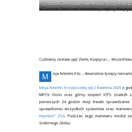
Zachód Ziemi nad oświetloną częścią Księżyca
Cudowny zestaw ujęć Ziemi, Księżyca i… Wszechświ
isja Artemis II to… dwanaście tysięcy niesam
M
Misja Artemis II rozpoczęła się 2 kwietnia 2026
o godz
MPCV Orion oraz górny stopień ICPS znaleźli si
pierwszych 24 godzin misji trwało sprawdzani
sprawdzeniu wszystkich systemów oraz manewra
Injection” (TLI)
. Podczas tego manewru moduł se
Srebrnego Globu.