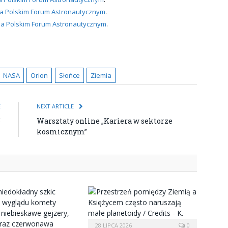
 na Polskim Forum Astronautycznym
.
 na Polskim Forum Astronautycznym
.
NASA
Orion
Słońce
Ziemia
E
NEXT ARTICLE
5
Warsztaty online „Kariera w sektorze
kosmicznym”
28 LIPCA 2026
0