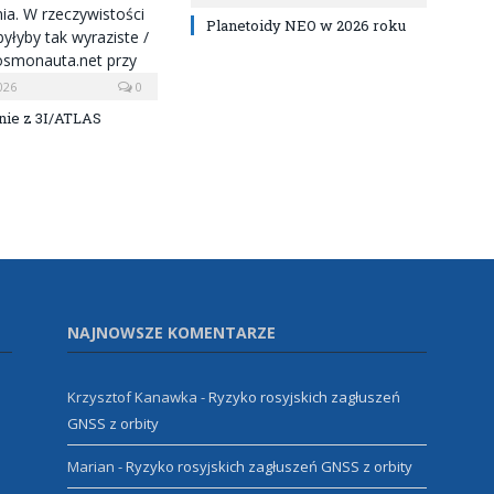
Planetoidy NEO w 2026 roku
026
0
ie z 3I/ATLAS
NAJNOWSZE KOMENTARZE
Krzysztof Kanawka
-
Ryzyko rosyjskich zagłuszeń
GNSS z orbity
Marian
-
Ryzyko rosyjskich zagłuszeń GNSS z orbity