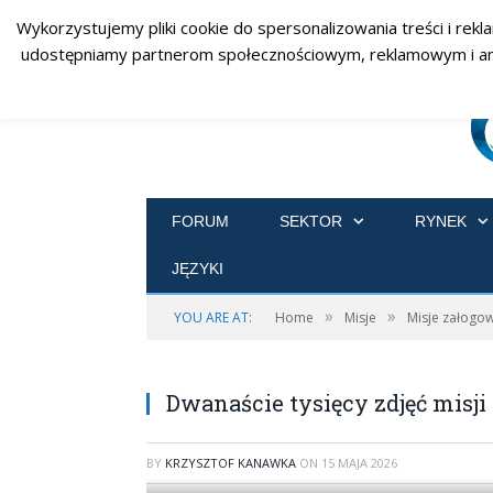
Wykorzystujemy pliki cookie do spersonalizowania treści i rekl
udostępniamy partnerom społecznościowym, reklamowym i analit
FORUM
SEKTOR
RYNEK
JĘZYKI
»
»
YOU ARE AT:
Home
Misje
Misje załogo
Dwanaście tysięcy zdjęć misji 
BY
KRZYSZTOF KANAWKA
ON
15 MAJA 2026