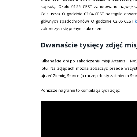
kapsułą. Około 01:55 CEST zanotowano największ
Celsjusza). O godzinie 02:04 CEST nastąpiło otwar
głównych spadochronów). O godzinie 02:06 CEST
zakończyła się pełnym sukcesem.
Dwanaście tysięcy zdjęć misj
Kilkanaście dni po zakończeniu misji Artemis II N
lotu. Na zdjęciach można zobaczyć przede wszys
ujrzeć Ziemię, Słońce (a raczej efekty zaćmienia Sło
Poniższe nagranie to kompilacja tych zdjęć.