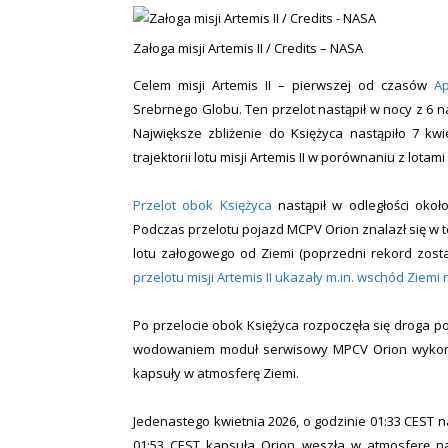
Załoga misji Artemis II / Credits – NASA
Celem misji Artemis II – pierwszej od czasów
Ap
Srebrnego Globu. Ten przelot nastąpił w nocy z 6 na
Największe zbliżenie do Księżyca nastąpiło 7 kw
trajektorii lotu misji Artemis II w porównaniu z lotam
Przelot obok Księżyca
nastąpił w odległości okoł
Podczas przelotu pojazd MCPV Orion znalazł się w t
lotu załogowego od Ziemi (poprzedni rekord zos
przelotu misji Artemis II ukazały m.in. wschód Ziem
Po przelocie obok Księżyca rozpoczęła się droga 
wodowaniem moduł serwisowy MPCV Orion wykonał 
kapsuły w atmosferę Ziemi.
Jedenastego kwietnia 2026, o godzinie 01:33 CEST 
01:53 CEST kapsuła Orion weszła w atmosferę nas