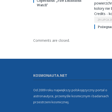
Copernicus: „Fire Emissions
Watch”
29 LIPCA 2
Pożegnan
Comments are closed.
KOSMONAUTA.NET
Od 2009 roku największy polskojęzyczny portal o
astronautyce, przemyśle kosmicznym i badaniach
przestrzeni kosmicznej.