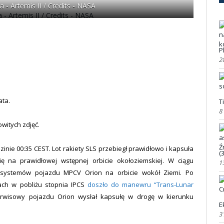
 - Artemis II / Credits - NASA
P
2
ata.
T
8
owitych zdjęć.
inie 00:35 CEST. Lot rakiety SLS przebiegł prawidłowo i kapsuła
(
ę na prawidłowej wstępnej orbicie okołoziemskiej. W ciągu
1
e systemów pojazdu MPCV Orion na orbicie wokół Ziemi. Po
ch w pobliżu stopnia IPCS
doszło do manewru “Trans-Lunar
rwisowy pojazdu Orion wysłał kapsułę w drogę w kierunku
E
3