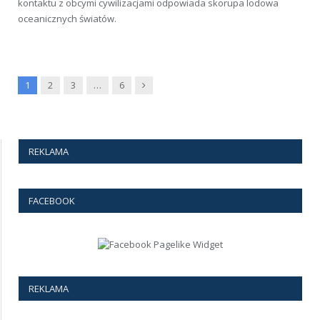
kontaktu z obcymi cywilizacjami odpowiada skorupa lodowa
oceanicznych światów.
Next
1
2
3
…
6
REKLAMA
FACEBOOK
REKLAMA