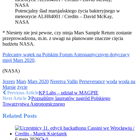
Potencjalny ślad marsjańskiego życia bakteryjnego w
meteorycie ALH84001 / Credits – David McKay,
NASA
* Niestety nie jest pewne, czy misja Mars Sample Return zostanie
przeprowadzona, m.in. z uwagi na planowane znaczne cięcia
budżetu NASA.
Polecamy wątek na Polskim Forum Astronautycznym dotyczący
misji Mars 2020
.
(NASA)
Jezero
Mars
Mars 2020
Neretva Vallis
Perseverance
woda
woda na
Marsie
życie
Previous Article
KP Labs – udział w MAGPIE
Next Article
Poznaliśmy laureatów nagród Polskiego
Towarzystwa Astronomicznego
Related Posts
6 maja 2026
0