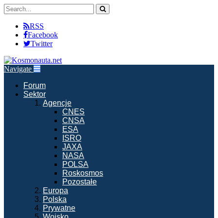
RSS
Facebook
Twitter
Navigate
Forum
Sektor
Agencje
CNES
CNSA
ESA
ISRO
JAXA
NASA
POLSA
Roskosmos
Pozostałe
Europa
Polska
Prywatne
Wojsko