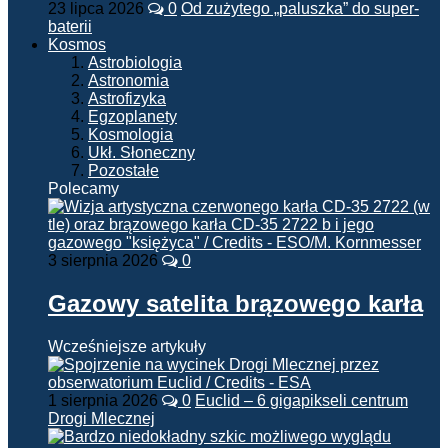
23 lipca 2026
0
Od zużytego „paluszka” do super-
baterii
Kosmos
Astrobiologia
Astronomia
Astrofizyka
Egzoplanety
Kosmologia
Ukł. Słoneczny
Pozostałe
Polecamy
3 sierpnia 2026
0
Gazowy satelita brązowego karła
Wcześniejsze artykuły
1 sierpnia 2026
0
Euclid – 6 gigapikseli centrum
Drogi Mlecznej