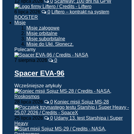
12 lipca 2026
0
Scanway: 100 dni na GPW
6 lipca 2026
0
Liftero – kontrakt na system
BOOSTER
Misje
Misje załogowe
Misje orbitalne
Misje suborbitalne
Misje do Ukł. Słonecz.
Polecamy
7 sierpnia 2026
0
Spacer EVA-96
Wcześniejsze artykuły
28 lipca 2026
0
Koniec misji Sojuz MS-28
25 lipca 2026
0
Udany 13. test Starshipa i Super
Heavy