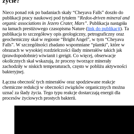
życie?
Nieco ponad rok po badaniach skały “Cheyava Falls” doszło do
publikacji pracy naukowej pod tytułem
“Redox-driven mineral and
organic associations in Jezero Crater, Mars”
. Publikacja nastąpiła
na łamach prestiżowego czasopisma Nature (
link do publikacji
). Ta
publikacja to szczegółowy opis geologiczny, petrograficzny oraz
geochemiczny skał w regionie “Bright Angel”, w tym “Cheyava
Falls”. W szczególności zbadano wspomniane “plamki”, które w
obrazach w wysokiej rozdzielczości ślady minerałów takich jak
(prawdopodobnie) wiwianit i greigit. Co więcej, obserwacje
okolicznych skał wskazują, że procesy tworzące minerały
zachodziły w niskich temperaturach, często w pobliżu aktywności
bakteryjnej.
Łączna obecność tych minerałów oraz spodziewane reakcje
chemiczne redukcji w obecności związków organicznych można
uznać za ślady życia. Tego typu reakcje dostarczają energii dla
procesów życiowych prostych bakterii.