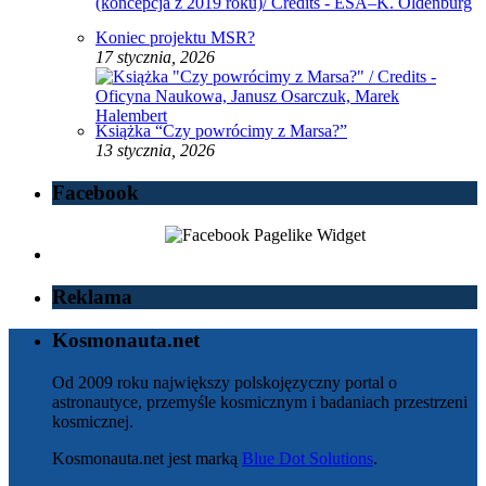
Koniec projektu MSR?
17 stycznia, 2026
Książka “Czy powrócimy z Marsa?”
13 stycznia, 2026
Facebook
Reklama
Kosmonauta.net
Od 2009 roku największy polskojęzyczny portal o
astronautyce, przemyśle kosmicznym i badaniach przestrzeni
kosmicznej.
Kosmonauta.net jest marką
Blue Dot Solutions
.