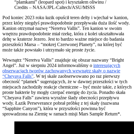
“plamkami” (leopard spot) i kryształem oliwinu /
Credits – NASA/JPL-Caltech/ASU/MSSS
Pod koniec 2023 roku łazik opuścił teren delty i wjechał w kanion,
przez który niegdyś prawdopodobnie przepływała duża ilość wody.
Kanion otrzymał nazwę “Neretva Vallis”. Ten kanion w swoim
wnętrzu prawdopodobnie miał rzekę, która z kolei ukształtowała
deltę w kraterze Jezero. Jest to bardzo ważne miejsce do badania
przeszłości Marsa – “mokrej Czerwonej Planety”, na której być
może także powstało i utrzymało się proste życie.
Wewnątrz “Neretva Vallis” znajduje się obszar nazwany “Bright
Angel”. Już w sierpniu 2024 informowaliśmy o
interesujących
obserwacjach tworów zachowanych wewnątrz skały o nazwie
“Cheyava Falls”
. W tej skale zaobserwowano po raz pierwszy
obecność “plamek” sugerujących, że w dawnej przeszłości w tych
miejscach zachodziły reakcje chemiczne – być może takie, z których
proste bakterie by mogły czerpać energię do życia. Ponadto skała
“Cheyava Falls” zawiera wyraźne ślady obecności przepływu
wody. Łazik Perseverance pobrał próbkę z tej skały (nazwana
“Sapphire Canyon”), która w przyszłości powinna być
sprowadzona na Ziemię w ramach misji Mars Sample Return*.