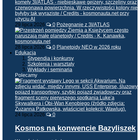
29 lipca 2026
0
Pożegnanie z 3I/ATLAS
28 lipca 2026
0
Planetoidy NEO w 2026 roku
Edukacja
Stypendia i konkursy
Szkolenia i warsztaty
Wykłady i seminaria
Polecamy
24 lipca 2026
0
Kosmos na konwencie Bazyliszek