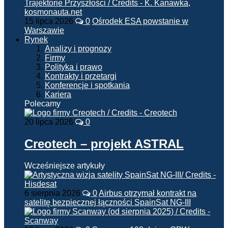
15 lipca 2026
0
Ośrodek ESA powstanie w
Warszawie
Rynek
Analizy i prognozy
Firmy
Polityka i prawo
Kontrakty i przetargi
Konferencje i spotkania
Kariera
Polecamy
20 lipca 2026
0
Creotech – projekt ASTRAL
Wcześniejsze artykuły
6 sierpnia 2026
0
Airbus otrzymał kontrakt na
satelitę bezpiecznej łączności SpainSat NG-III