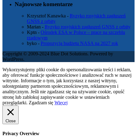
Najnowsze komentarze
Krzysztof Kanawka
-
Ryzyko rosyjskich zagłuszeń
GNSS z orbity
Marian
-
Ryzyko rosyjskich zagłuszeń GNSS z orbity
Kptn
-
Ośrodek ESA w Polsce – prace na szczeblu
rządowym
byko
-
Propozycja budżetu NASA na 2027 rok
Copyright © 2009-2024 Blue Dot Solutions. Powered by
WordPress.
Wykorzystujemy pliki cookie do spersonalizowania treści i reklam,
aby oferować funkcje społecznościowe i analizować ruch w naszej
witrynie. Informacje o tym, jak korzystasz z naszej witryny,
udostępniamy partnerom społecznościowym, reklamowym i
analitycznym. Jeśli nie zgadzasz się na używanie cookie, opuść
stronę lub zablokuj zapisywanie cookie w ustawieniach
przeglądarki.
Zgadzam się
Więcej
Close
Privacy Overview