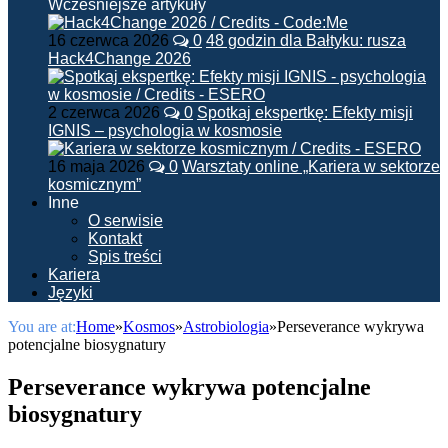
Wcześniejsze artykuły
16 czerwca 2026
0
48 godzin dla Bałtyku: rusza
Hack4Change 2026
2 czerwca 2026
0
Spotkaj ekspertkę: Efekty misji
IGNIS – psychologia w kosmosie
16 maja 2026
0
Warsztaty online „Kariera w sektorze
kosmicznym”
Inne
O serwisie
Kontakt
Spis treści
Kariera
Języki
You are at:
Home
»
Kosmos
»
Astrobiologia
»
Perseverance wykrywa
potencjalne biosygnatury
Perseverance wykrywa potencjalne
biosygnatury