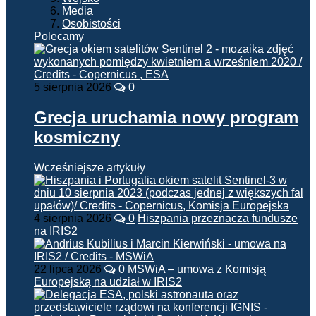
Media
Osobistości
Polecamy
5 sierpnia 2026
0
Grecja uruchamia nowy program
kosmiczny
Wcześniejsze artykuły
4 sierpnia 2026
0
Hiszpania przeznacza fundusze
na IRIS2
22 lipca 2026
0
MSWiA – umowa z Komisją
Europejską na udział w IRIS2