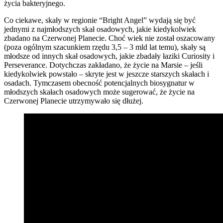
życia bakteryjnego.
Co ciekawe, skały w regionie “Bright Angel” wydają się być
jednymi z najmłodszych skał osadowych, jakie kiedykolwiek
zbadano na Czerwonej Planecie. Choć wiek nie został oszacowany
(poza ogólnym szacunkiem rzędu 3,5 – 3 mld lat temu), skały są
młodsze od innych skał osadowych, jakie zbadały łaziki Curiosity i
Perseverance. Dotychczas zakładano, że życie na Marsie – jeśli
kiedykolwiek powstało – skryte jest w jeszcze starszych skałach i
osadach. Tymczasem obecność potencjalnych biosygnatur w
młodszych skałach osadowych może sugerować, że życie na
Czerwonej Planecie utrzymywało się dłużej.