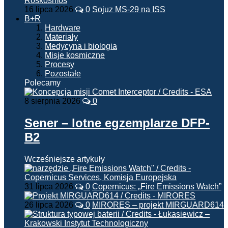
16 lipca 2026
0
Sojuz MS-29 na ISS
B+R
Hardware
Materiały
Medycyna i biologia
Misje kosmiczne
Procesy
Pozostałe
Polecamy
8 sierpnia 2026
0
Sener – lotne egzemplarze DFP-
B2
Wcześniejsze artykuły
31 lipca 2026
0
Copernicus: „Fire Emissions Watch”
26 lipca 2026
0
MIRORES – projekt MIRGUARD614