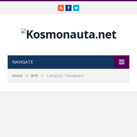
RSS
Facebook
Twitter
NAVIGATE
»
»
Home
B+R
Category: "Hardware"