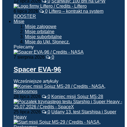
12 lipca 2026
0
Scanway: 100 dni na GPW
6 lipca 2026
0
Liftero – kontrakt na system
BOOSTER
Misje
Misje załogowe
Misje orbitalne
Misje suborbitalne
Misje do Ukł. Słonecz.
Polecamy
7 sierpnia 2026
0
Spacer EVA-96
Wcześniejsze artykuły
28 lipca 2026
0
Koniec misji Sojuz MS-28
25 lipca 2026
0
Udany 13. test Starshipa i Super
Heavy