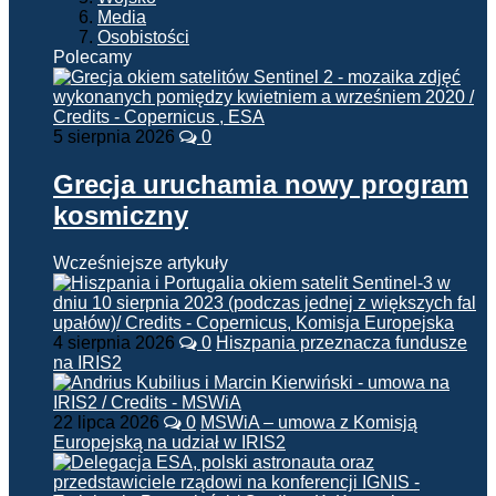
Media
Osobistości
Polecamy
5 sierpnia 2026
0
Grecja uruchamia nowy program
kosmiczny
Wcześniejsze artykuły
4 sierpnia 2026
0
Hiszpania przeznacza fundusze
na IRIS2
22 lipca 2026
0
MSWiA – umowa z Komisją
Europejską na udział w IRIS2