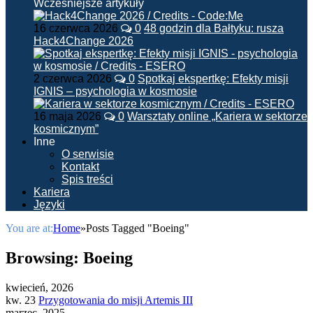
Wcześniejsze artykuły
16 czerwca 2026
0
48 godzin dla Bałtyku: rusza
Hack4Change 2026
2 czerwca 2026
0
Spotkaj ekspertkę: Efekty misji
IGNIS – psychologia w kosmosie
16 maja 2026
0
Warsztaty online „Kariera w sektorze
kosmicznym”
Inne
O serwisie
Kontakt
Spis treści
Kariera
Języki
You are at:
Home
»
Posts Tagged "Boeing"
Browsing:
Boeing
kwiecień, 2026
kw. 23
Przygotowania do misji Artemis III
marzec, 2025