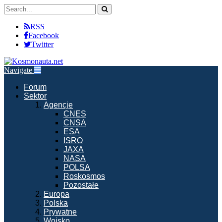
RSS
Facebook
Twitter
Navigate
Forum
Sektor
Agencje
CNES
CNSA
ESA
ISRO
JAXA
NASA
POLSA
Roskosmos
Pozostałe
Europa
Polska
Prywatne
Wojsko