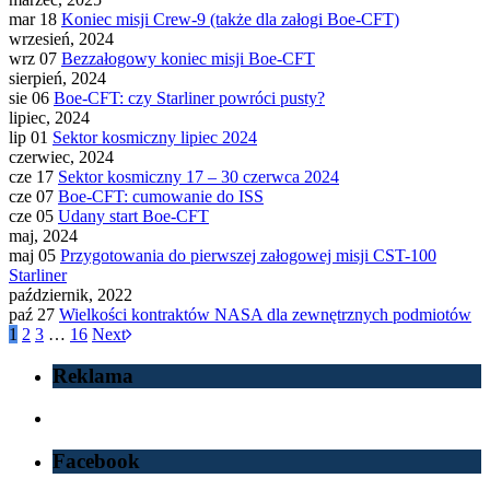
mar 18
Koniec misji Crew-9 (także dla załogi Boe-CFT)
wrzesień, 2024
wrz 07
Bezzałogowy koniec misji Boe-CFT
sierpień, 2024
sie 06
Boe-CFT: czy Starliner powróci pusty?
lipiec, 2024
lip 01
Sektor kosmiczny lipiec 2024
czerwiec, 2024
cze 17
Sektor kosmiczny 17 – 30 czerwca 2024
cze 07
Boe-CFT: cumowanie do ISS
cze 05
Udany start Boe-CFT
maj, 2024
maj 05
Przygotowania do pierwszej załogowej misji CST-100
Starliner
październik, 2022
paź 27
Wielkości kontraktów NASA dla zewnętrznych podmiotów
1
2
3
…
16
Next
Reklama
Facebook