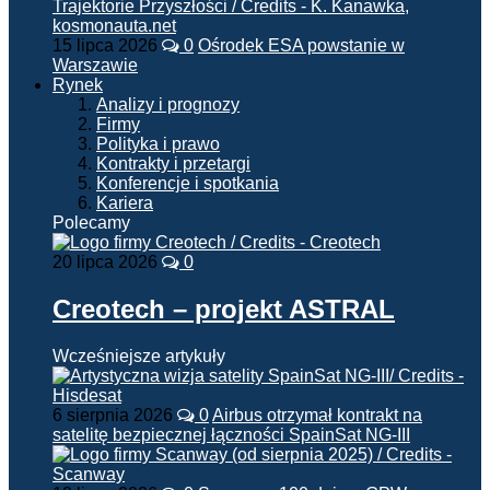
15 lipca 2026
0
Ośrodek ESA powstanie w
Warszawie
Rynek
Analizy i prognozy
Firmy
Polityka i prawo
Kontrakty i przetargi
Konferencje i spotkania
Kariera
Polecamy
20 lipca 2026
0
Creotech – projekt ASTRAL
Wcześniejsze artykuły
6 sierpnia 2026
0
Airbus otrzymał kontrakt na
satelitę bezpiecznej łączności SpainSat NG-III