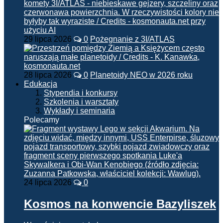
29 lipca 2026
0
Pożegnanie z 3I/ATLAS
28 lipca 2026
0
Planetoidy NEO w 2026 roku
Edukacja
Stypendia i konkursy
Szkolenia i warsztaty
Wykłady i seminaria
Polecamy
24 lipca 2026
0
Kosmos na konwencie Bazyliszek