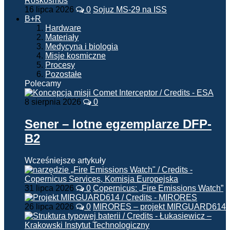
16 lipca 2026
0
Sojuz MS-29 na ISS
B+R
Hardware
Materiały
Medycyna i biologia
Misje kosmiczne
Procesy
Pozostałe
Polecamy
8 sierpnia 2026
0
Sener – lotne egzemplarze DFP-
B2
Wcześniejsze artykuły
31 lipca 2026
0
Copernicus: „Fire Emissions Watch”
26 lipca 2026
0
MIRORES – projekt MIRGUARD614