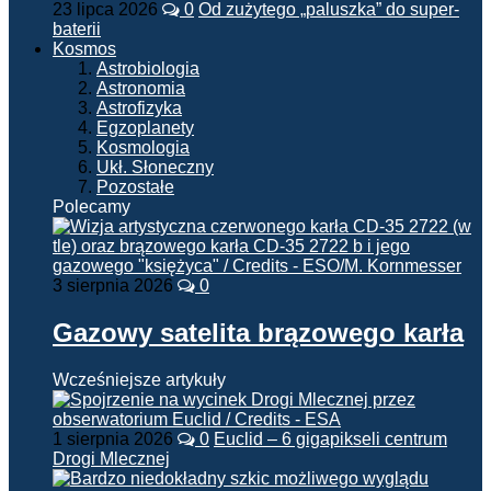
23 lipca 2026
0
Od zużytego „paluszka” do super-
baterii
Kosmos
Astrobiologia
Astronomia
Astrofizyka
Egzoplanety
Kosmologia
Ukł. Słoneczny
Pozostałe
Polecamy
3 sierpnia 2026
0
Gazowy satelita brązowego karła
Wcześniejsze artykuły
1 sierpnia 2026
0
Euclid – 6 gigapikseli centrum
Drogi Mlecznej