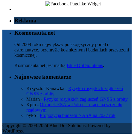
Reklama
Kosmonauta.net
Od 2009 roku największy polskojęzyczny portal o
astronautyce, przemyśle kosmicznym i badaniach przestrzeni
kosmicznej.
Kosmonauta.net jest marką
Blue Dot Solutions
.
Najnowsze komentarze
Krzysztof Kanawka
-
Ryzyko rosyjskich zagłuszeń
GNSS z orbity
Marian
-
Ryzyko rosyjskich zagłuszeń GNSS z orbity
Kptn
-
Ośrodek ESA w Polsce – prace na szczeblu
rządowym
byko
-
Propozycja budżetu NASA na 2027 rok
Copyright © 2009-2024 Blue Dot Solutions. Powered by
WordPress.