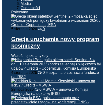
Media
Osobistości
Polecamy
5 sierpnia 2026
0
Grecja uruchamia nowy program
kosmiczny
Wcześniejsze artykuły
4 sierpnia 2026
0
Hiszpania przeznacza fundusze
na IRIS2
22 lipca 2026
0
MSWiA – umowa z Komisją
Europejską na udział w IRIS2