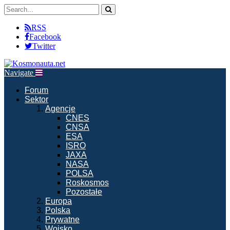
RSS
Facebook
Twitter
Navigate
Forum
Sektor
Agencje
CNES
CNSA
ESA
ISRO
JAXA
NASA
POLSA
Roskosmos
Pozostałe
Europa
Polska
Prywatne
Wojsko