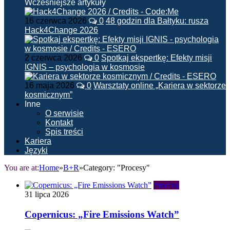
Wcześniejsze artykuły
16 czerwca 2026
0
48 godzin dla Bałtyku: rusza
Hack4Change 2026
2 czerwca 2026
0
Spotkaj ekspertkę: Efekty misji
IGNIS – psychologia w kosmosie
16 maja 2026
0
Warsztaty online „Kariera w sektorze
kosmicznym”
Inne
O serwisie
Kontakt
Spis treści
Kariera
Języki
You are at:
Home
»
B+R
»
Category: "Procesy"
Procesy
31 lipca 2026
Copernicus: „Fire Emissions Watch”