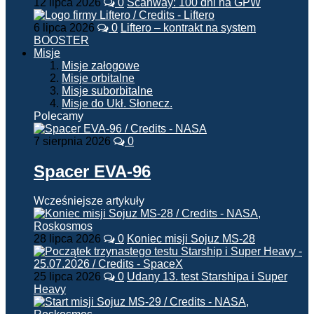
12 lipca 2026
0
Scanway: 100 dni na GPW
6 lipca 2026
0
Liftero – kontrakt na system
BOOSTER
Misje
Misje załogowe
Misje orbitalne
Misje suborbitalne
Misje do Ukł. Słonecz.
Polecamy
7 sierpnia 2026
0
Spacer EVA-96
Wcześniejsze artykuły
28 lipca 2026
0
Koniec misji Sojuz MS-28
25 lipca 2026
0
Udany 13. test Starshipa i Super
Heavy