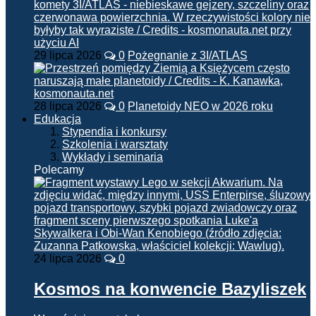
29 lipca 2026
0
Pożegnanie z 3I/ATLAS
28 lipca 2026
0
Planetoidy NEO w 2026 roku
Edukacja
Stypendia i konkursy
Szkolenia i warsztaty
Wykłady i seminaria
Polecamy
24 lipca 2026
0
Kosmos na konwencie Bazyliszek