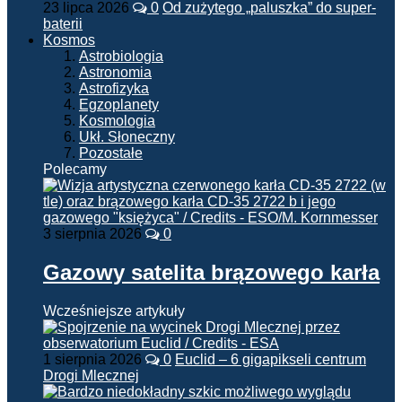
23 lipca 2026
0
Od zużytego „paluszka” do super-
baterii
Kosmos
Astrobiologia
Astronomia
Astrofizyka
Egzoplanety
Kosmologia
Ukł. Słoneczny
Pozostałe
Polecamy
3 sierpnia 2026
0
Gazowy satelita brązowego karła
Wcześniejsze artykuły
1 sierpnia 2026
0
Euclid – 6 gigapikseli centrum
Drogi Mlecznej