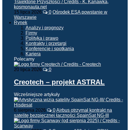
15 lipca 2026
0
Ośrodek ESA powstanie w
Warszawie
Rynek
Analizy i prognozy
Firmy
Polityka i prawo
Kontrakty i przetargi
Konferencje i spotkania
Kariera
Polecamy
20 lipca 2026
0
Creotech – projekt ASTRAL
Wcześniejsze artykuły
6 sierpnia 2026
0
Airbus otrzymał kontrakt na
satelitę bezpiecznej łączności SpainSat NG-III