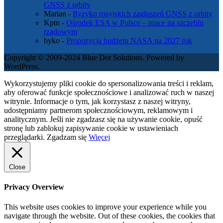
GNSS z orbity
Marian
-
Ryzyko rosyjskich zagłuszeń GNSS z orbity
Kptn
-
Ośrodek ESA w Polsce – prace na szczeblu
rządowym
byko
-
Propozycja budżetu NASA na 2027 rok
Copyright © 2009-2024 Blue Dot Solutions. Powered by
WordPress.
Wykorzystujemy pliki cookie do spersonalizowania treści i reklam,
aby oferować funkcje społecznościowe i analizować ruch w naszej
witrynie. Informacje o tym, jak korzystasz z naszej witryny,
udostępniamy partnerom społecznościowym, reklamowym i
analitycznym. Jeśli nie zgadzasz się na używanie cookie, opuść
stronę lub zablokuj zapisywanie cookie w ustawieniach
przeglądarki.
Zgadzam się
Więcej
Close
Privacy Overview
This website uses cookies to improve your experience while you
navigate through the website. Out of these cookies, the cookies that