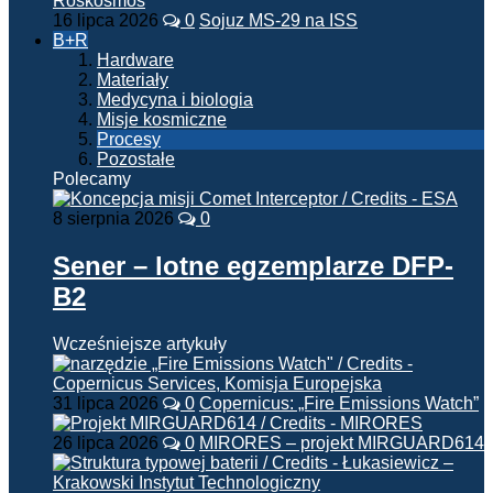
16 lipca 2026
0
Sojuz MS-29 na ISS
B+R
Hardware
Materiały
Medycyna i biologia
Misje kosmiczne
Procesy
Pozostałe
Polecamy
8 sierpnia 2026
0
Sener – lotne egzemplarze DFP-
B2
Wcześniejsze artykuły
31 lipca 2026
0
Copernicus: „Fire Emissions Watch”
26 lipca 2026
0
MIRORES – projekt MIRGUARD614