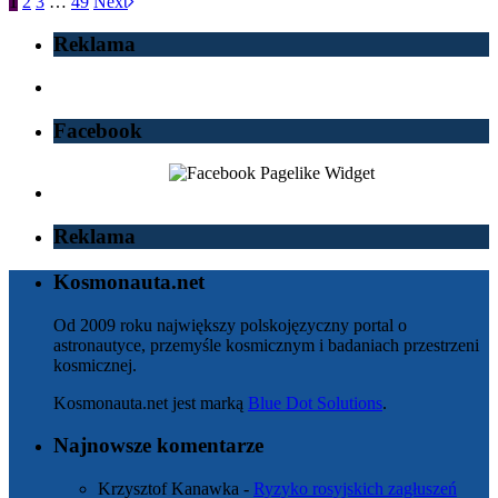
1
2
3
…
49
Next
Reklama
Facebook
Reklama
Kosmonauta.net
Od 2009 roku największy polskojęzyczny portal o
astronautyce, przemyśle kosmicznym i badaniach przestrzeni
kosmicznej.
Kosmonauta.net jest marką
Blue Dot Solutions
.
Najnowsze komentarze
Krzysztof Kanawka
-
Ryzyko rosyjskich zagłuszeń