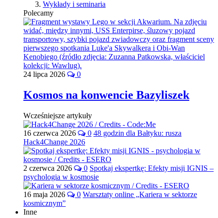
Wykłady i seminaria
Polecamy
24 lipca 2026
0
Kosmos na konwencie Bazyliszek
Wcześniejsze artykuły
16 czerwca 2026
0
48 godzin dla Bałtyku: rusza
Hack4Change 2026
2 czerwca 2026
0
Spotkaj ekspertkę: Efekty misji IGNIS –
psychologia w kosmosie
16 maja 2026
0
Warsztaty online „Kariera w sektorze
kosmicznym”
Inne