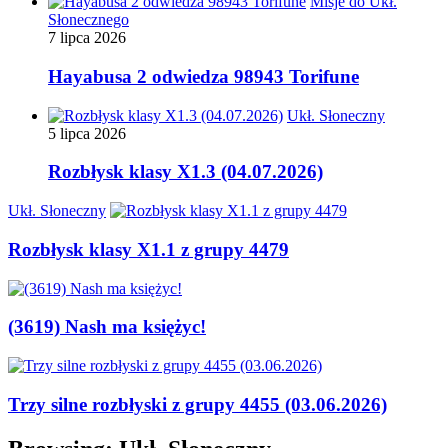
Misje do Ukł.
Słonecznego
7 lipca 2026
Hayabusa 2 odwiedza 98943 Torifune
Ukł. Słoneczny
5 lipca 2026
Rozbłysk klasy X1.3 (04.07.2026)
Ukł. Słoneczny
Rozbłysk klasy X1.1 z grupy 4479
(3619) Nash ma księżyc!
Trzy silne rozbłyski z grupy 4455 (03.06.2026)