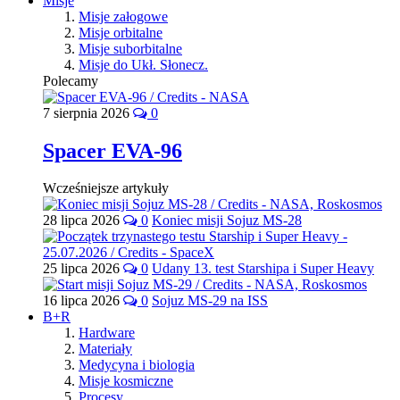
Misje
Misje załogowe
Misje orbitalne
Misje suborbitalne
Misje do Ukł. Słonecz.
Polecamy
7 sierpnia 2026
0
Spacer EVA-96
Wcześniejsze artykuły
28 lipca 2026
0
Koniec misji Sojuz MS-28
25 lipca 2026
0
Udany 13. test Starshipa i Super Heavy
16 lipca 2026
0
Sojuz MS-29 na ISS
B+R
Hardware
Materiały
Medycyna i biologia
Misje kosmiczne
Procesy