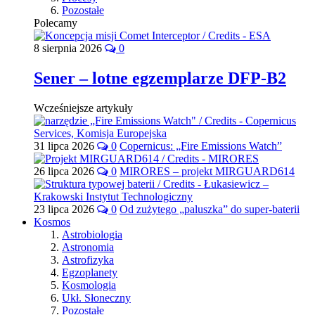
Pozostałe
Polecamy
8 sierpnia 2026
0
Sener – lotne egzemplarze DFP-B2
Wcześniejsze artykuły
31 lipca 2026
0
Copernicus: „Fire Emissions Watch”
26 lipca 2026
0
MIRORES – projekt MIRGUARD614
23 lipca 2026
0
Od zużytego „paluszka” do super-baterii
Kosmos
Astrobiologia
Astronomia
Astrofizyka
Egzoplanety
Kosmologia
Ukł. Słoneczny
Pozostałe