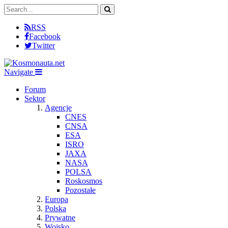
RSS
Facebook
Twitter
Navigate
Forum
Sektor
Agencje
CNES
CNSA
ESA
ISRO
JAXA
NASA
POLSA
Roskosmos
Pozostałe
Europa
Polska
Prywatne
Wojsko