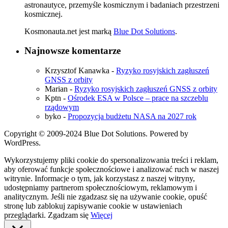
astronautyce, przemyśle kosmicznym i badaniach przestrzeni
kosmicznej.
Kosmonauta.net jest marką
Blue Dot Solutions
.
Najnowsze komentarze
Krzysztof Kanawka
-
Ryzyko rosyjskich zagłuszeń
GNSS z orbity
Marian
-
Ryzyko rosyjskich zagłuszeń GNSS z orbity
Kptn
-
Ośrodek ESA w Polsce – prace na szczeblu
rządowym
byko
-
Propozycja budżetu NASA na 2027 rok
Copyright © 2009-2024 Blue Dot Solutions. Powered by
WordPress.
Wykorzystujemy pliki cookie do spersonalizowania treści i reklam,
aby oferować funkcje społecznościowe i analizować ruch w naszej
witrynie. Informacje o tym, jak korzystasz z naszej witryny,
udostępniamy partnerom społecznościowym, reklamowym i
analitycznym. Jeśli nie zgadzasz się na używanie cookie, opuść
stronę lub zablokuj zapisywanie cookie w ustawieniach
przeglądarki.
Zgadzam się
Więcej