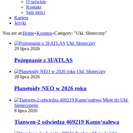
O serwisie
Kontakt
Spis treści
Kariera
Języki
You are at:
Home
»
Kosmos
»
Category: "Ukł. Słoneczny"
Ukł. Słoneczny
29 lipca 2026
Pożegnanie z 3I/ATLAS
Ukł. Słoneczny
28 lipca 2026
Planetoidy NEO w 2026 roku
Misje do Ukł.
Słonecznego
8 lipca 2026
Tianwen-2 odwiedza 469219 Kamoʻoalewa