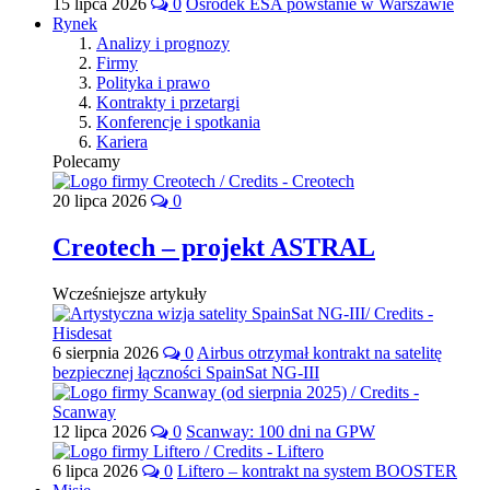
15 lipca 2026
0
Ośrodek ESA powstanie w Warszawie
Rynek
Analizy i prognozy
Firmy
Polityka i prawo
Kontrakty i przetargi
Konferencje i spotkania
Kariera
Polecamy
20 lipca 2026
0
Creotech – projekt ASTRAL
Wcześniejsze artykuły
6 sierpnia 2026
0
Airbus otrzymał kontrakt na satelitę
bezpiecznej łączności SpainSat NG-III
12 lipca 2026
0
Scanway: 100 dni na GPW
6 lipca 2026
0
Liftero – kontrakt na system BOOSTER