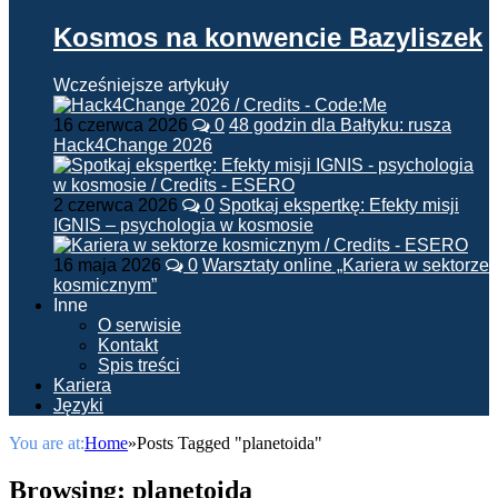
Kosmos na konwencie Bazyliszek
Wcześniejsze artykuły
16 czerwca 2026
0
48 godzin dla Bałtyku: rusza
Hack4Change 2026
2 czerwca 2026
0
Spotkaj ekspertkę: Efekty misji
IGNIS – psychologia w kosmosie
16 maja 2026
0
Warsztaty online „Kariera w sektorze
kosmicznym”
Inne
O serwisie
Kontakt
Spis treści
Kariera
Języki
You are at:
Home
»
Posts Tagged "planetoida"
Browsing:
planetoida