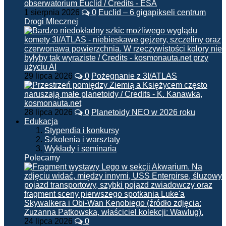
1 sierpnia 2026
0
Euclid – 6 gigapikseli centrum
Drogi Mlecznej
29 lipca 2026
0
Pożegnanie z 3I/ATLAS
28 lipca 2026
0
Planetoidy NEO w 2026 roku
Edukacja
Stypendia i konkursy
Szkolenia i warsztaty
Wykłady i seminaria
Polecamy
24 lipca 2026
0