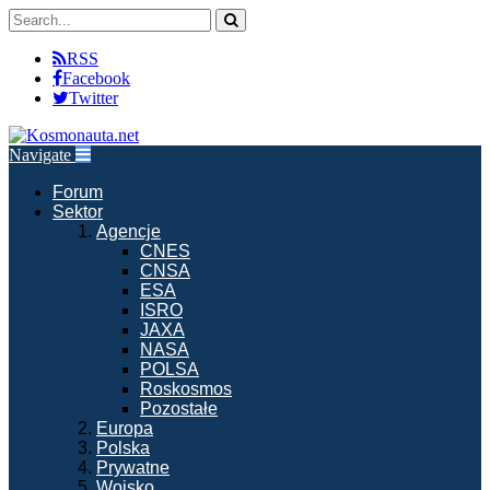
RSS
Facebook
Twitter
Navigate
Forum
Sektor
Agencje
CNES
CNSA
ESA
ISRO
JAXA
NASA
POLSA
Roskosmos
Pozostałe
Europa
Polska
Prywatne
Wojsko