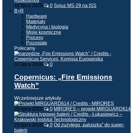
16 lipca 2026
0
Sojuz MS-29 na ISS
B+R
Hardware
Materiały
Medycyna i biologia
Misje kosmiczne
Procesy
Pozostałe
Polecamy
31 lipca 2026
0
Copernicus: „Fire Emissions
Watch”
Wcześniejsze artykuły
26 lipca 2026
0
MIRORES – projekt MIRGUARD614
23 lipca 2026
0
Od zużytego „paluszka” do super-
baterii