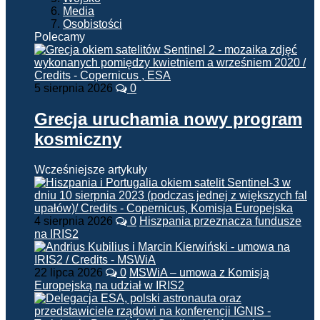
Media
Osobistości
Polecamy
5 sierpnia 2026
0
Grecja uruchamia nowy program
kosmiczny
Wcześniejsze artykuły
4 sierpnia 2026
0
Hiszpania przeznacza fundusze
na IRIS2
22 lipca 2026
0
MSWiA – umowa z Komisją
Europejską na udział w IRIS2