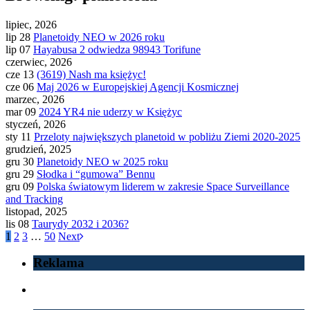
lipiec, 2026
lip 28
Planetoidy NEO w 2026 roku
lip 07
Hayabusa 2 odwiedza 98943 Torifune
czerwiec, 2026
cze 13
(3619) Nash ma księżyc!
cze 06
Maj 2026 w Europejskiej Agencji Kosmicznej
marzec, 2026
mar 09
2024 YR4 nie uderzy w Księżyc
styczeń, 2026
sty 11
Przeloty największych planetoid w pobliżu Ziemi 2020-2025
grudzień, 2025
gru 30
Planetoidy NEO w 2025 roku
gru 29
Słodka i “gumowa” Bennu
gru 09
Polska światowym liderem w zakresie Space Surveillance
and Tracking
listopad, 2025
lis 08
Taurydy 2032 i 2036?
1
2
3
…
50
Next
Reklama