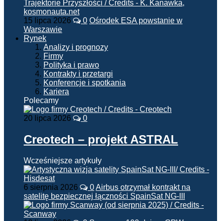
15 lipca 2026
0
Ośrodek ESA powstanie w
Warszawie
Rynek
Analizy i prognozy
Firmy
Polityka i prawo
Kontrakty i przetargi
Konferencje i spotkania
Kariera
Polecamy
20 lipca 2026
0
Creotech – projekt ASTRAL
Wcześniejsze artykuły
6 sierpnia 2026
0
Airbus otrzymał kontrakt na
satelitę bezpiecznej łączności SpainSat NG-III