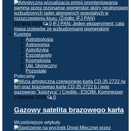
21 lipca 2026
0
IFJ PAN: Jeden eksperyment, cała
mapa izotopów ze wzbudzeniami pigmejskimi
Kosmos
Astrobiologia
Astronomia
Astrofizyka
Egzoplanety
Kosmologia
Ukł. Słoneczny
Pozostałe
Polecamy
3 sierpnia 2026
0
Gazowy satelita brązowego karła
Wcześniejsze artykuły