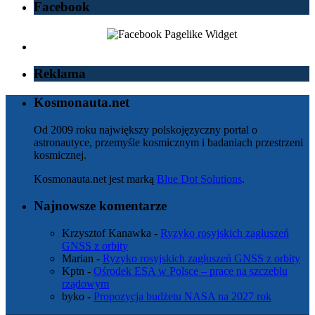
Facebook
Reklama
Kosmonauta.net
Od 2009 roku największy polskojęzyczny portal o
astronautyce, przemyśle kosmicznym i badaniach przestrzeni
kosmicznej.
Kosmonauta.net jest marką
Blue Dot Solutions
.
Najnowsze komentarze
Krzysztof Kanawka
-
Ryzyko rosyjskich zagłuszeń
GNSS z orbity
Marian
-
Ryzyko rosyjskich zagłuszeń GNSS z orbity
Kptn
-
Ośrodek ESA w Polsce – prace na szczeblu
rządowym
byko
-
Propozycja budżetu NASA na 2027 rok