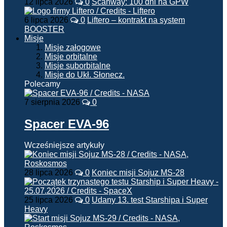
12 lipca 2026
0
Scanway: 100 dni na GPW
6 lipca 2026
0
Liftero – kontrakt na system
BOOSTER
Misje
Misje załogowe
Misje orbitalne
Misje suborbitalne
Misje do Ukł. Słonecz.
Polecamy
7 sierpnia 2026
0
Spacer EVA-96
Wcześniejsze artykuły
28 lipca 2026
0
Koniec misji Sojuz MS-28
25 lipca 2026
0
Udany 13. test Starshipa i Super
Heavy