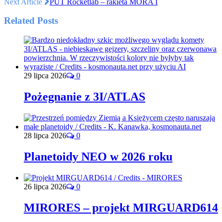
Next Article
PUT Rocketlab – rakieta MORA I
Related Posts
29 lipca 2026
0
Pożegnanie z 3I/ATLAS
28 lipca 2026
0
Planetoidy NEO w 2026 roku
26 lipca 2026
0
MIRORES – projekt MIRGUARD614