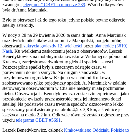
zwanego
„telegramu” CBET o numerze 239
. Wśród odkrywców
była dr Anna Marciniak.
Było to pierwsze i aż do tego roku jedyne polskie pewne odkrycie
satelity asteroidy.
W nocy z 28 na 29 kwietnia 2026 ta sama dr hab. Anna Marciniak
oraz dwóch miłośników astronomii z Małopolski, podjęło próbę
obserwacji
zakrycia gwiazdy 12. wielkości
przez
planetoidę
(3619)
Nash
. Ku wielkiemu zaskoczeniu jeden z obserwatorów, Leszek
Benedyktowicz na mobilnym stanowisku w Widomej na północ od
Krakowa, zarejestrował dwukrotny głęboki spadek jasności.
Poszczególne spadki były z znacznym odstępie czasu w
porównaniu do nich samych. Na drugim stanowisku, w
przydomowym ogrodzie w Kłaju na wschód od Krakowa,
zaobserwowano tylko pojedynczy spadek. A. Marciniak w zdalnie
sterowanym obserwatorium w Chalinie niestety miała pochmurne
niebo. Obserwacja L. Benedyktowicza została zinterpretowana jako
przesłonięcie gwiazdy przez asteroidę oraz jej nieznanego dotąd
satelitę! Na podstawie czasu trwania spadków oszacowano lekko
spłaszczony profil asteroidy na około 4,5 x 3,8 km, a średnicę jej
księżyca na około 2,2 km. Odkrycie również zostało ogłoszone przy
użyciu
telegramu CBET #5691
.
Leszek Benedyktowicz, członek
Krakowskiego Oddziału Polskiego