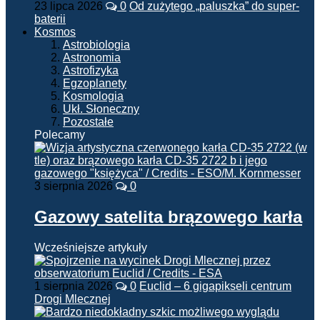
23 lipca 2026
0
Od zużytego „paluszka” do super-
baterii
Kosmos
Astrobiologia
Astronomia
Astrofizyka
Egzoplanety
Kosmologia
Ukł. Słoneczny
Pozostałe
Polecamy
3 sierpnia 2026
0
Gazowy satelita brązowego karła
Wcześniejsze artykuły
1 sierpnia 2026
0
Euclid – 6 gigapikseli centrum
Drogi Mlecznej