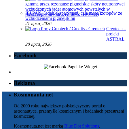
IFJ PAN: Jeden eksperyment, cała mapa izotopów ze
wzbudzeniami pigmejskimi
21 lipca, 2026
Creotech –
projekt
ASTRAL
20 lipca, 2026
Facebook
Reklama
Kosmonauta.net
Od 2009 roku największy polskojęzyczny portal o
astronautyce, przemyśle kosmicznym i badaniach przestrzeni
kosmicznej.
Kosmonauta.net jest marką
Blue Dot Solutions
.