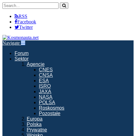
RSS
Facebook
Twitter
Navigate
Forum
Sektor
Agencje
CNES
CNSA
ESA
ISRO
JAXA
NASA
POLSA
Roskosmos
Pozostałe
Europa
Polska
Prywatne
Wojsko