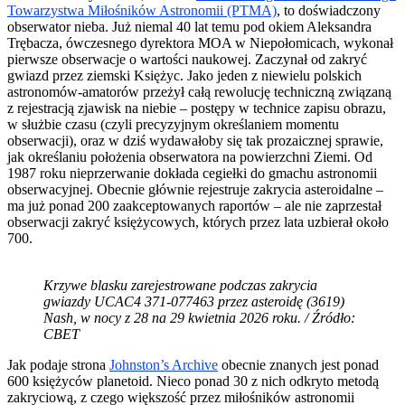
Towarzystwa Miłośników Astronomii (PTMA)
, to doświadczony
obserwator nieba. Już niemal 40 lat temu pod okiem Aleksandra
Trębacza, ówczesnego dyrektora MOA w Niepołomicach, wykonał
pierwsze obserwacje o wartości naukowej. Zaczynał od zakryć
gwiazd przez ziemski Księżyc. Jako jeden z niewielu polskich
astronomów-amatorów przeżył całą rewolucję techniczną związaną
z rejestracją zjawisk na niebie – postępy w technice zapisu obrazu,
w służbie czasu (czyli precyzyjnym określaniem momentu
obserwacji), oraz w dziś wydawałoby się tak prozaicznej sprawie,
jak określaniu położenia obserwatora na powierzchni Ziemi. Od
1987 roku nieprzerwanie dokłada cegiełki do gmachu astronomii
obserwacyjnej. Obecnie głównie rejestruje zakrycia asteroidalne –
ma już ponad 200 zaakceptowanych raportów – ale nie zaprzestał
obserwacji zakryć księżycowych, których przez lata uzbierał około
700.
Krzywe blasku zarejestrowane podczas zakrycia
gwiazdy UCAC4 371-077463 przez asteroidę (3619)
Nash, w nocy z 28 na 29 kwietnia 2026 roku. / Źródło:
CBET
Jak podaje strona
Johnston’s Archive
obecnie znanych jest ponad
600 księżyców planetoid. Nieco ponad 30 z nich odkryto metodą
zakryciową, z czego większość przez miłośników astronomii