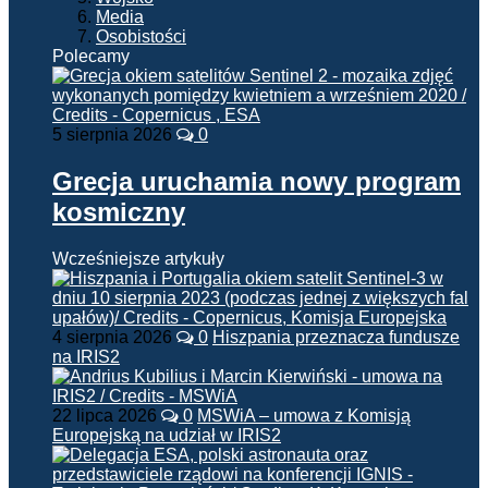
Media
Osobistości
Polecamy
5 sierpnia 2026
0
Grecja uruchamia nowy program
kosmiczny
Wcześniejsze artykuły
4 sierpnia 2026
0
Hiszpania przeznacza fundusze
na IRIS2
22 lipca 2026
0
MSWiA – umowa z Komisją
Europejską na udział w IRIS2