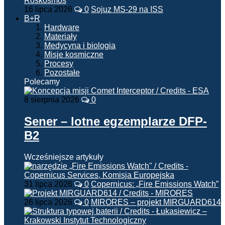
16 lipca 2026
0
Sojuz MS-29 na ISS
B+R
Hardware
Materiały
Medycyna i biologia
Misje kosmiczne
Procesy
Pozostałe
Polecamy
8 sierpnia 2026
0
Sener – lotne egzemplarze DFP-
B2
Wcześniejsze artykuły
31 lipca 2026
0
Copernicus: „Fire Emissions Watch”
26 lipca 2026
0
MIRORES – projekt MIRGUARD614