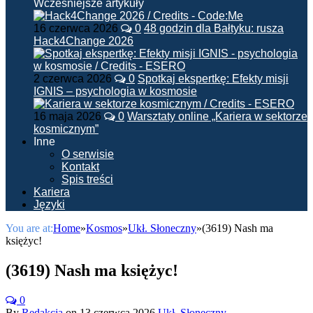
Wcześniejsze artykuły
16 czerwca 2026
0
48 godzin dla Bałtyku: rusza
Hack4Change 2026
2 czerwca 2026
0
Spotkaj ekspertkę: Efekty misji
IGNIS – psychologia w kosmosie
16 maja 2026
0
Warsztaty online „Kariera w sektorze
kosmicznym”
Inne
O serwisie
Kontakt
Spis treści
Kariera
Języki
You are at:
Home
»
Kosmos
»
Ukł. Słoneczny
»
(3619) Nash ma
księżyc!
(3619) Nash ma księżyc!
0
By
Redakcja
on
13 czerwca 2026
Ukł. Słoneczny