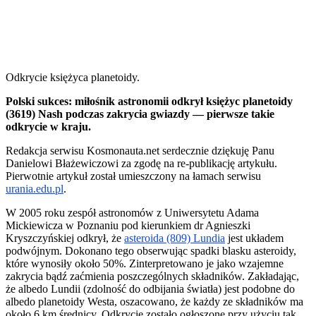
Odkrycie księżyca planetoidy.
Polski sukces: miłośnik astronomii odkrył księżyc planetoidy
(3619) Nash podczas zakrycia gwiazdy — pierwsze takie
odkrycie w kraju.
Redakcja serwisu Kosmonauta.net serdecznie dziękuję Panu
Danielowi Błażewiczowi za zgodę na re-publikację artykułu.
Pierwotnie artykuł został umieszczony na łamach serwisu
urania.edu.pl
.
W 2005 roku zespół astronomów z Uniwersytetu Adama
Mickiewicza w Poznaniu pod kierunkiem dr Agnieszki
Kryszczyńskiej odkrył, że
asteroida (809) Lundia
jest układem
podwójnym. Dokonano tego obserwując spadki blasku asteroidy,
które wynosiły około 50%. Zinterpretowano je jako wzajemne
zakrycia bądź zaćmienia poszczególnych składników. Zakładając,
że albedo Lundii (zdolność do odbijania światła) jest podobne do
albedo planetoidy Westa, oszacowano, że każdy ze składników ma
około 6 km średnicy. Odkrycie zostało ogłoszone przy użyciu tak