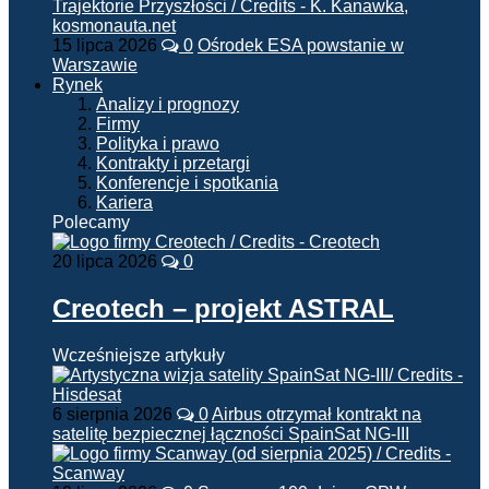
15 lipca 2026
0
Ośrodek ESA powstanie w
Warszawie
Rynek
Analizy i prognozy
Firmy
Polityka i prawo
Kontrakty i przetargi
Konferencje i spotkania
Kariera
Polecamy
20 lipca 2026
0
Creotech – projekt ASTRAL
Wcześniejsze artykuły
6 sierpnia 2026
0
Airbus otrzymał kontrakt na
satelitę bezpiecznej łączności SpainSat NG-III