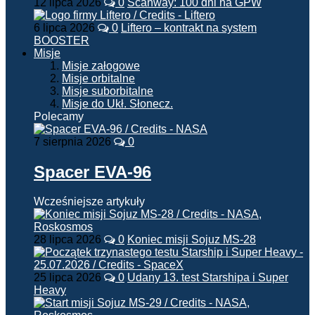
12 lipca 2026
0
Scanway: 100 dni na GPW
6 lipca 2026
0
Liftero – kontrakt na system
BOOSTER
Misje
Misje załogowe
Misje orbitalne
Misje suborbitalne
Misje do Ukł. Słonecz.
Polecamy
7 sierpnia 2026
0
Spacer EVA-96
Wcześniejsze artykuły
28 lipca 2026
0
Koniec misji Sojuz MS-28
25 lipca 2026
0
Udany 13. test Starshipa i Super
Heavy