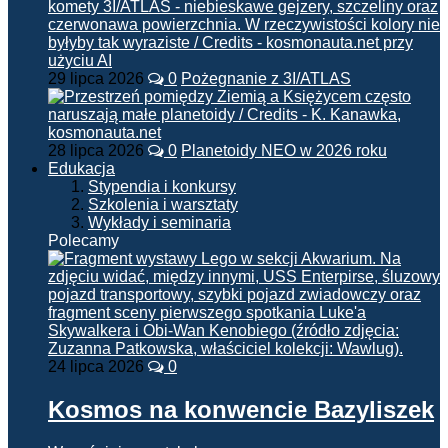
29 lipca 2026
0
Pożegnanie z 3I/ATLAS
28 lipca 2026
0
Planetoidy NEO w 2026 roku
Edukacja
Stypendia i konkursy
Szkolenia i warsztaty
Wykłady i seminaria
Polecamy
24 lipca 2026
0
Kosmos na konwencie Bazyliszek