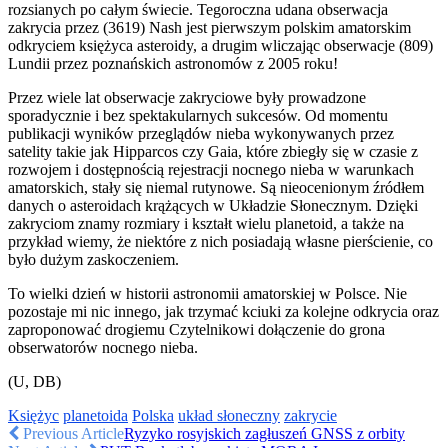
rozsianych po całym świecie. Tegoroczna udana obserwacja
zakrycia przez (3619) Nash jest pierwszym polskim amatorskim
odkryciem księżyca asteroidy, a drugim wliczając obserwacje (809)
Lundii przez poznańskich astronomów z 2005 roku!
Przez wiele lat obserwacje zakryciowe były prowadzone
sporadycznie i bez spektakularnych sukcesów. Od momentu
publikacji wyników przeglądów nieba wykonywanych przez
satelity takie jak Hipparcos czy Gaia, które zbiegły się w czasie z
rozwojem i dostępnością rejestracji nocnego nieba w warunkach
amatorskich, stały się niemal rutynowe. Są nieocenionym źródłem
danych o asteroidach krążących w Układzie Słonecznym. Dzięki
zakryciom znamy rozmiary i kształt wielu planetoid, a także na
przykład wiemy, że niektóre z nich posiadają własne pierścienie, co
było dużym zaskoczeniem.
To wielki dzień w historii astronomii amatorskiej w Polsce. Nie
pozostaje mi nic innego, jak trzymać kciuki za kolejne odkrycia oraz
zaproponować drogiemu Czytelnikowi dołączenie do grona
obserwatorów nocnego nieba.
(U, DB)
Księżyc
planetoida
Polska
układ słoneczny
zakrycie
Previous Article
Ryzyko rosyjskich zagłuszeń GNSS z orbity