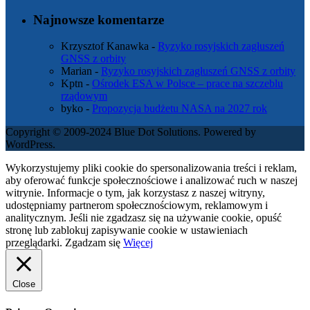
Najnowsze komentarze
Krzysztof Kanawka
-
Ryzyko rosyjskich zagłuszeń
GNSS z orbity
Marian
-
Ryzyko rosyjskich zagłuszeń GNSS z orbity
Kptn
-
Ośrodek ESA w Polsce – prace na szczeblu
rządowym
byko
-
Propozycja budżetu NASA na 2027 rok
Copyright © 2009-2024 Blue Dot Solutions. Powered by
WordPress.
Wykorzystujemy pliki cookie do spersonalizowania treści i reklam,
aby oferować funkcje społecznościowe i analizować ruch w naszej
witrynie. Informacje o tym, jak korzystasz z naszej witryny,
udostępniamy partnerom społecznościowym, reklamowym i
analitycznym. Jeśli nie zgadzasz się na używanie cookie, opuść
stronę lub zablokuj zapisywanie cookie w ustawieniach
przeglądarki.
Zgadzam się
Więcej
Close