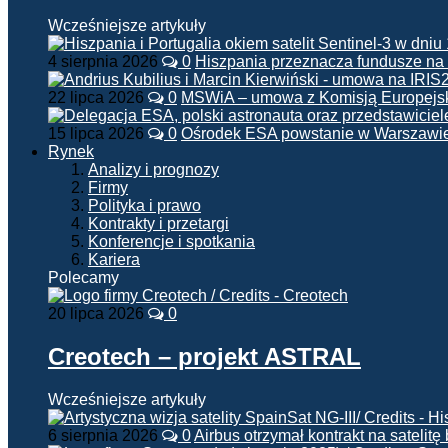
Wcześniejsze artykuły
4 sierpnia 2026
0
Hiszpania przeznacza fundusze na
22 lipca 2026
0
MSWiA – umowa z Komisją Europejsk
15 lipca 2026
0
Ośrodek ESA powstanie w Warszawi
Rynek
Analizy i prognozy
Firmy
Polityka i prawo
Kontrakty i przetargi
Konferencje i spotkania
Kariera
Polecamy
20 lipca 2026
0
Creotech – projekt ASTRAL
Wcześniejsze artykuły
6 sierpnia 2026
0
Airbus otrzymał kontrakt na satelit