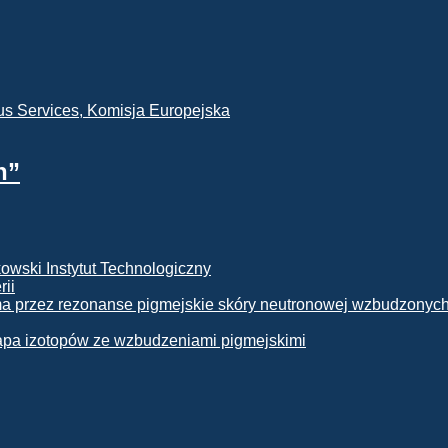
h”
rii
apa izotopów ze wzbudzeniami pigmejskimi