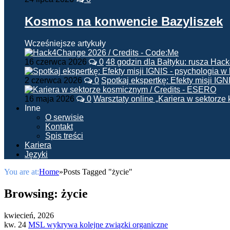
Kosmos na konwencie Bazyliszek
Wcześniejsze artykuły
16 czerwca 2026
0
48 godzin dla Bałtyku: rusza Ha
2 czerwca 2026
0
Spotkaj ekspertkę: Efekty misji IG
16 maja 2026
0
Warsztaty online „Kariera w sektorz
Inne
O serwisie
Kontakt
Spis treści
Kariera
Języki
You are at:
Home
»
Posts Tagged "życie"
Browsing:
życie
kwiecień, 2026
kw. 24
MSL wykrywa kolejne związki organiczne