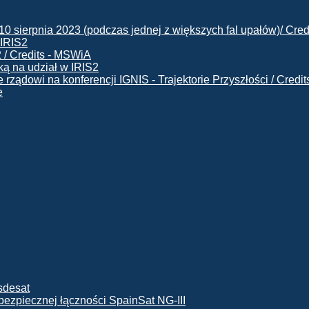
 IRIS2
ą na udział w IRIS2
e
ę bezpiecznej łączności SpainSat NG-III