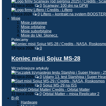
12 lipca 2026
0
Scanway: 100 dni na GPW
6 lipca 2026
0
Liftero – kontrakt na system BOOSTER
Misje
Misje załogowe
Misje orbitalne
Misje suborbitalne
Misje do Ukł. Słonecz.
Polecamy
28 lipca 2026
0
Koniec misji Sojuz MS-28
Wcześniejsze artykuły
25 lipca 2026
0
Udany 13. test Starshipa i Super Hea
16 lipca 2026
0
Sojuz MS-29 na ISS
11 lipca 2026
0
Orbital Matter – misja Replicator 2
B+R
Hardware