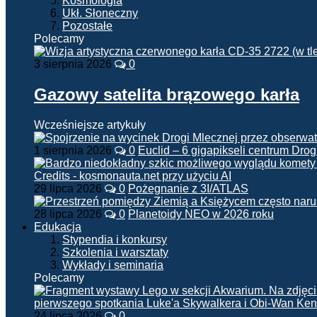
Kosmologia
Ukł. Słoneczny
Pozostałe
Polecamy
3 sierpnia 2026
0
Gazowy satelita brązowego karła
Wcześniejsze artykuły
1 sierpnia 2026
0
Euclid – 6 gigapikseli centrum Drog
29 lipca 2026
0
Pożegnanie z 3I/ATLAS
28 lipca 2026
0
Planetoidy NEO w 2026 roku
Edukacja
Stypendia i konkursy
Szkolenia i warsztaty
Wykłady i seminaria
Polecamy
24 lipca 2026
0