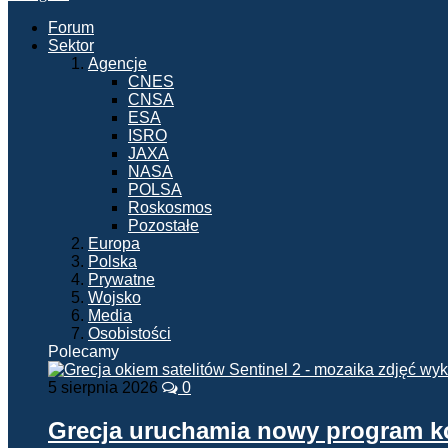
Forum
Sektor
Agencje
CNES
CNSA
ESA
ISRO
JAXA
NASA
POLSA
Roskosmos
Pozostałe
Europa
Polska
Prywatne
Wojsko
Media
Osobistości
Polecamy
5 sierpnia 2026
0
Grecja uruchamia nowy program 