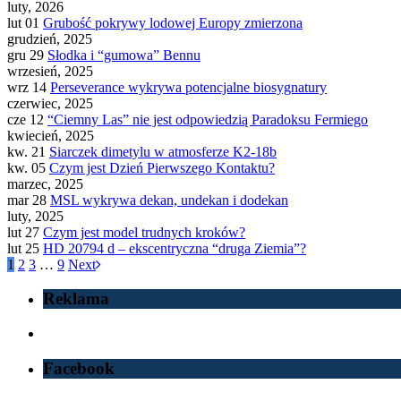
luty, 2026
lut 01
Grubość pokrywy lodowej Europy zmierzona
grudzień, 2025
gru 29
Słodka i “gumowa” Bennu
wrzesień, 2025
wrz 14
Perseverance wykrywa potencjalne biosygnatury
czerwiec, 2025
cze 12
“Ciemny Las” nie jest odpowiedzią Paradoksu Fermiego
kwiecień, 2025
kw. 21
Siarczek dimetylu w atmosferze K2-18b
kw. 05
Czym jest Dzień Pierwszego Kontaktu?
marzec, 2025
mar 28
MSL wykrywa dekan, undekan i dodekan
luty, 2025
lut 27
Czym jest model trudnych kroków?
lut 25
HD 20794 d – ekscentryczna “druga Ziemia”?
1
2
3
…
9
Next
Reklama
Facebook