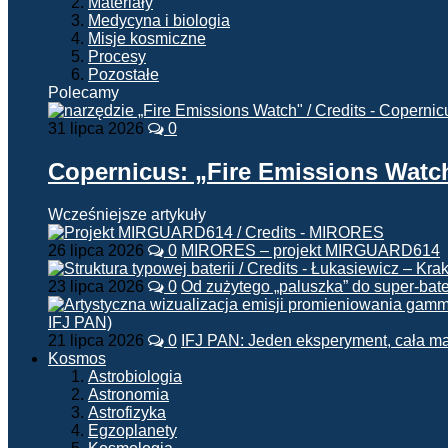
Materiały
Medycyna i biologia
Misje kosmiczne
Procesy
Pozostałe
Polecamy
31 lipca 2026
0
Copernicus: „Fire Emissions Watc
Wcześniejsze artykuły
26 lipca 2026
0
MIRORES – projekt MIRGUARD614
23 lipca 2026
0
Od zużytego „paluszka” do super-bate
21 lipca 2026
0
IFJ PAN: Jeden eksperyment, cała m
Kosmos
Astrobiologia
Astronomia
Astrofizyka
Egzoplanety