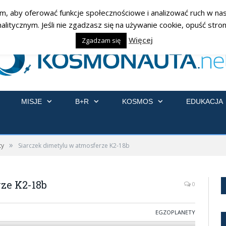
am, aby oferować funkcje społecznościowe i analizować ruch w nasz
ycznym. Jeśli nie zgadzasz się na używanie cookie, opuść stronę
Więcej
Zgadzam się
MISJE
B+R
KOSMOS
EDUKACJA
»
ty
Siarczek dimetylu w atmosferze K2-18b
ze K2-18b
0
EGZOPLANETY