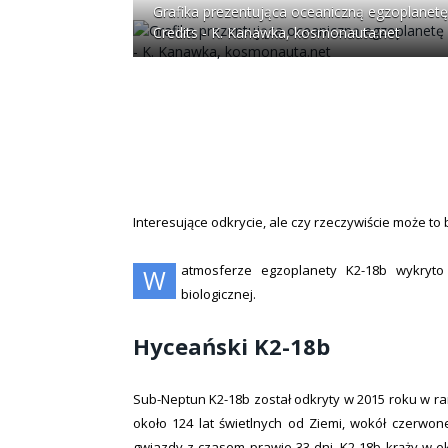
Grafika prezentująca oceaniczną egzoplanetę 
Credits - K. Kanawka, kosmonauta.net
Interesujące odkrycie, ale czy rzeczywiście może to
atmosferze egzoplanety K2-18b wykryto 
W
biologicznej.
Hyceański K2-18b
Sub-Neptun K2-18b został odkryty w 2015 roku w ra
około 124 lat świetlnych od Ziemi, wokół czerwon
gwiazdy z czasem prawie 33 dni. K2-18b krąży w ek