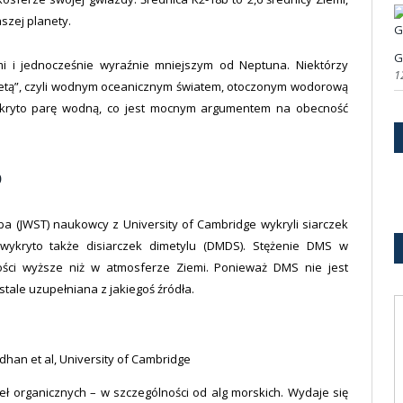
szej planety.
G
i i jednocześnie wyraźnie mniejszym od Neptuna. Niektórzy
1
netą”, czyli wodnym oceanicznym światem, otoczonym wodorową
ykryto parę wodną, co jest mocnym argumentem na obecność
b
 (JWST) naukowcy z University of Cambridge wykryli siarczek
wykryto także disiarczek dimetylu (DMDS). Stężenie DMS w
ości wyższe niż w atmosferze Ziemi. Ponieważ DMS nie jest
tale uzupełniana z jakiegoś źródła.
han et al, University of Cambridge
 organicznych – w szczególności od alg morskich. Wydaje się