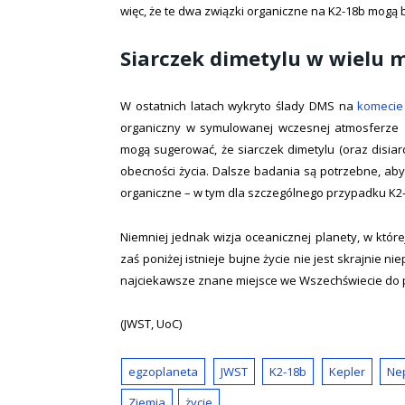
więc, że te dwa związki organiczne na K2-18b mogą
Siarczek dimetylu w wielu m
W ostatnich latach wykryto ślady DMS na
komecie
organiczny w symulowanej wczesnej atmosferze Zi
mogą sugerować, że siarczek dimetylu (oraz disi
obecności życia. Dalsze badania są potrzebne, aby
organiczne – w tym dla szczególnego przypadku K2
Niemniej jednak wizja oceanicznej planety, w które
zaś poniżej istnieje bujne życie nie jest skrajnie
najciekawsze znane miejsce we Wszechświecie do p
(JWST, UoC)
egzoplaneta
JWST
K2-18b
Kepler
Ne
Ziemia
życie