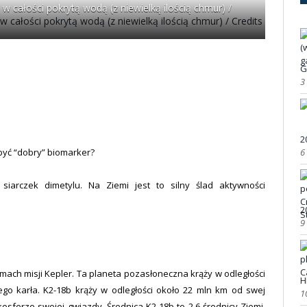
w całości pokrytą wodą (z niewielką ilością chmur) /
G
3
2
6
 być “dobry” biomarker?
siarczek dimetylu. Na Ziemi jest to silny ślad aktywności
2
9
mach misji Kepler. Ta planeta pozasłoneczna krąży w odległości
H
ego karła. K2-18b krąży w odległości około 22 mln km od swej
1
osferze swojej gwiazdy. Średnica K2-18b to 2,6 średnicy Ziemi,