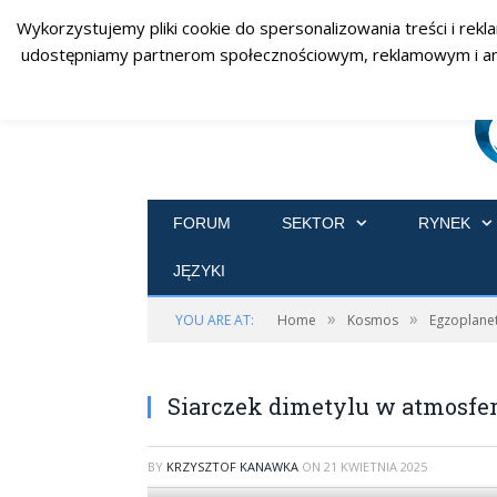
Wykorzystujemy pliki cookie do spersonalizowania treści i rekl
udostępniamy partnerom społecznościowym, reklamowym i analit
FORUM
SEKTOR
RYNEK
JĘZYKI
»
»
YOU ARE AT:
Home
Kosmos
Egzoplane
Siarczek dimetylu w atmosfer
BY
KRZYSZTOF KANAWKA
ON
21 KWIETNIA 2025