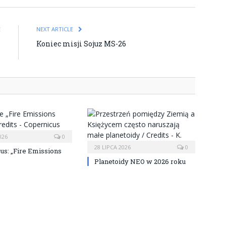
E
NEXT ARTICLE
i
Koniec misji Sojuz MS-26
k
026
0
28 LIPCA 2026
0
us: „Fire Emissions
Planetoidy NEO w 2026 roku