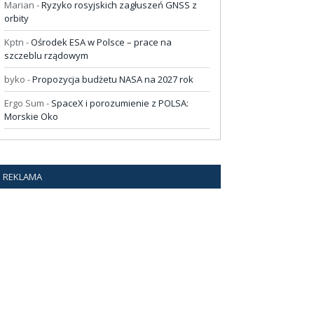
Marian
-
Ryzyko rosyjskich zagłuszeń GNSS z
orbity
Kptn
-
Ośrodek ESA w Polsce – prace na
szczeblu rządowym
byko
-
Propozycja budżetu NASA na 2027 rok
Ergo Sum
-
SpaceX i porozumienie z POLSA:
Morskie Oko
REKLAMA