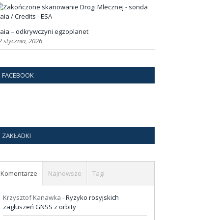
aia – odkrywczyni egzoplanet
2 stycznia, 2026
FACEBOOK
ZAKŁADKI
Komentarze
Najnowsze
Tagi
Krzysztof Kanawka
-
Ryzyko rosyjskich
zagłuszeń GNSS z orbity