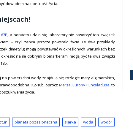
 być dowodem na obecność życia.
iejscach!
 67P
, a ponadto udało się laboratoryjnie stworzyć ten związek
emi – czyli zanim jeszcze powstało życie. Te dwa przykłady
arczek dimetylu) mogą powstawać w określonych warunkach bez
 określić na ile dobrymi biomarkerami mogą być te dwa związki
-18b.
j na powierzchni wody znajdują się rozległe maty alg morskich,
 nieprawdopodobna. K2-18b, oprócz
Marsa
,
Europy
i
Enceladusa
, to
oszukiwania życia.
ptun
planeta pozasłoneczna
siarka
woda
wodór