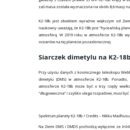
zaś masa została wyznaczona na około 8,6 masy na
K2-18b jest obiektem wyraźnie większym od Ziem
naukowcy uważają, że K2-18b jest “hyceańską pla
atmosferą. W 2019 roku w atmosferze K2-18b w
oceanów na tej planecie pozasłonecznej.
Siarczek dimetylu na K2-18
Przy użyciu danych z kosmicznego teleskopu Webba
dimetylu (DMS) w atmosferze K2-18b. Ponadto, 
atmosferze K2-18b może być o trzy rzędy wielk
“długowieczna” i szybko ulega rozpadowi, musi być s
Spektrum planety K2-18b / Credits – Nikku Madhusud
Na Ziemi DMS i DMDS pochodzą wyłącznie ze źródeł