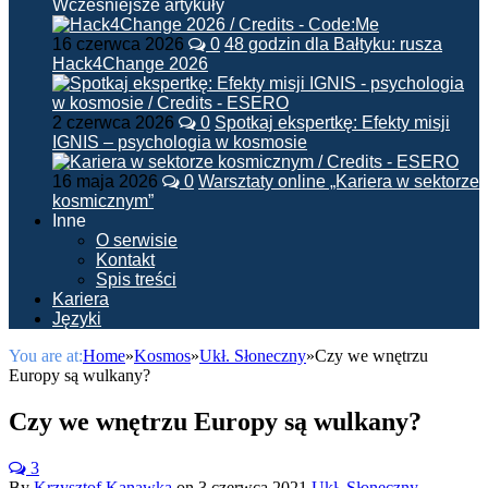
Wcześniejsze artykuły
16 czerwca 2026
0
48 godzin dla Bałtyku: rusza
Hack4Change 2026
2 czerwca 2026
0
Spotkaj ekspertkę: Efekty misji
IGNIS – psychologia w kosmosie
16 maja 2026
0
Warsztaty online „Kariera w sektorze
kosmicznym”
Inne
O serwisie
Kontakt
Spis treści
Kariera
Języki
You are at:
Home
»
Kosmos
»
Ukł. Słoneczny
»
Czy we wnętrzu
Europy są wulkany?
Czy we wnętrzu Europy są wulkany?
3
By
Krzysztof Kanawka
on
3 czerwca 2021
Ukł. Słoneczny