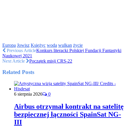
Europa
Jowisz
Księżyc
woda
wulkan
życie
Previous Article
Konkurs literacki Polskiej Fundacji Fantastyki
Naukowej 2021
Next Article
Początek misji CRS-22
Related Posts
6 sierpnia 2026
0
Airbus otrzymał kontrakt na satelitę
bezpiecznej łączności SpainSat NG-
III