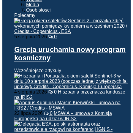
Media
Osobistości
Polecamy
5 sierpnia 2026
0
Grecja uruchamia nowy program
kosmiczny
Wcześniejsze artykuły
4 sierpnia 2026
0
Hiszpania przeznacza fundusze
na IRIS2
22 lipca 2026
0
MSWiA – umowa z Komisją
Europejską na udział w IRIS2