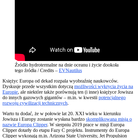
Źródło hydrotermalne na dnie oceanu i życie dookoła
tego źródła / Credits –
EVNautilus
Księżyc Europa od dekad rozpala wyobraźnię naukowców.
Dyskusje przede wszystkim dotyczą
możliwości wykrycia życia na
Europie
, ale niektóre także porównują ten (i inne) księżyce Jowisza
do innych gazowych gigantów – m.in. w kwestii
potencjalnego
rozwoju cywilizacji technicznych
.
Warto tu dodać, że w połowie lat 20. XXI wieku w kierunku
Jowisza i Europy zostanie wysłana bardzo
skomplikowana misja o
nazwie Europa Clipper
. W sierpniu 2019 prace w misji Europa
Clipper dotarły do etapu Fazy C projektu. Instrumenty do Europa
Clipper wykonają m.in. Arizona State University, Jet Propulsion