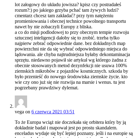
lot załogowy do układu jowisza? kpisz czy postradałeś
rozum?:) po jakiego grzyba pchać tam żywych ludzi?
cmentarz chcesz tam zakładać? przy tym natężeniu
promieniowania i obecnej technice powolnego transportu
nawet by nie zobaczyli Europy z bliska.
a co do misji podlodowej to przy obecnym tempie rozwoju
sztucznej inteligencji dałoby się to zrobić. trzeba tylko
najpierw zebrać odpowiednie dane. bez dokładnych map
powierzchni nie da się wybrać odpowiedniego miejsca do
lądowania. ale chyba najtrudniejsza byłaby dekontaminacja
sprzętu. niedawno pojawił sie artykuł wg którego żadna z
obecnie stosowanych metod dezynfekcji nie usuwa 100%
ziemskich mikrobów z pojazdów kosmicznych. szkoda by
było przenieść do nowego środowiska ziemskie życie. kto
wie czy ono już się nie rozwija na marsie i wenus. tu jest
pogrzebany prawdziwy dylemat.
vega
on
6 czerwca 2021 03:51
To że Europa wciąż nie doczekała się orbitera który by ją
dokładnie badał i mapował jest po prostu skandalem.
enceladus wydaje się być lepiej poznany. jeśli i na europie są