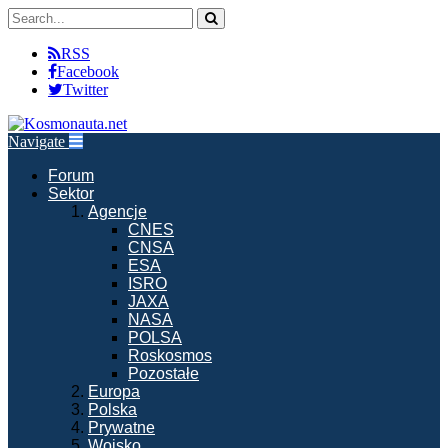
RSS
Facebook
Twitter
Navigate
Forum
Sektor
Agencje
CNES
CNSA
ESA
ISRO
JAXA
NASA
POLSA
Roskosmos
Pozostałe
Europa
Polska
Prywatne
Wojsko