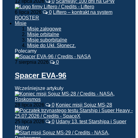
12 lipca 2026
0
Scanway: 100 dni na GPW
6 lipca 2026
0
Liftero – kontrakt na system
BOOSTER
Misje
Misje załogowe
Misje orbitalne
Misje suborbitalne
Misje do Ukł. Słonecz.
Polecamy
7 sierpnia 2026
0
Spacer EVA-96
Wcześniejsze artykuły
28 lipca 2026
0
Koniec misji Sojuz MS-28
25 lipca 2026
0
Udany 13. test Starshipa i Super
Heavy