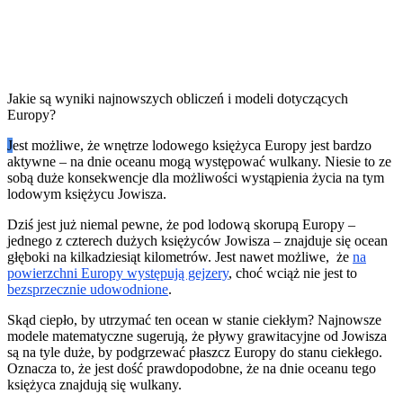
Jakie są wyniki najnowszych obliczeń i modeli dotyczących
Europy?
J
est możliwe, że wnętrze lodowego księżyca Europy jest bardzo
aktywne – na dnie oceanu mogą występować wulkany. Niesie to ze
sobą duże konsekwencje dla możliwości wystąpienia życia na tym
lodowym księżycu Jowisza.
Dziś jest już niemal pewne, że pod lodową skorupą Europy –
jednego z czterech dużych księżyców Jowisza – znajduje się ocean
głęboki na kilkadziesiąt kilometrów. Jest nawet możliwe, że
na
powierzchni Europy występują gejzery
, choć wciąż nie jest to
bezsprzecznie udowodnione
.
Skąd ciepło, by utrzymać ten ocean w stanie ciekłym? Najnowsze
modele matematyczne sugerują, że pływy grawitacyjne od Jowisza
są na tyle duże, by podgrzewać płaszcz Europy do stanu ciekłego.
Oznacza to, że jest dość prawdopodobne, że na dnie oceanu tego
księżyca znajdują się wulkany.