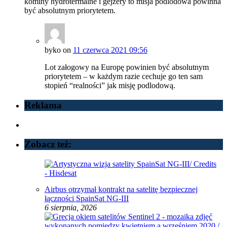
kominy hydrotermalne i gejzery to misja podlodowa powinna
być absolutnym priorytetem.
byko
on
11 czerwca 2021 09:56
Lot załogowy na Europę powinien być absolutnym
priorytetem – w każdym razie cechuje go ten sam
stopień “realności” jak misję podlodową.
Reklama
Zobacz też:
Airbus otrzymał kontrakt na satelitę bezpiecznej
łączności SpainSat NG-III
6 sierpnia, 2026