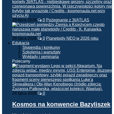
29 lipca 2026
0
Pożegnanie z 3I/ATLAS
28 lipca 2026
0
Planetoidy NEO w 2026 roku
Edukacja
Stypendia i konkursy
Szkolenia i warsztaty
Wykłady i seminaria
Polecamy
24 lipca 2026
0
Kosmos na konwencie Bazyliszek