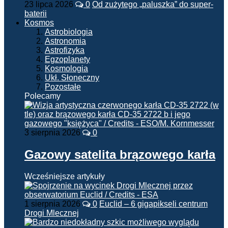
23 lipca 2026
0
Od zużytego „paluszka” do super-
baterii
Kosmos
Astrobiologia
Astronomia
Astrofizyka
Egzoplanety
Kosmologia
Ukł. Słoneczny
Pozostałe
Polecamy
3 sierpnia 2026
0
Gazowy satelita brązowego karła
Wcześniejsze artykuły
1 sierpnia 2026
0
Euclid – 6 gigapikseli centrum
Drogi Mlecznej