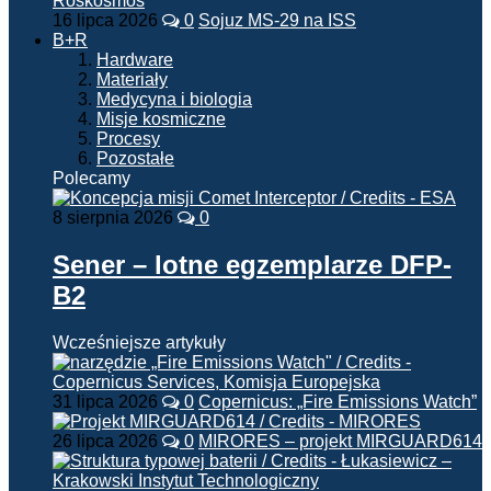
16 lipca 2026
0
Sojuz MS-29 na ISS
B+R
Hardware
Materiały
Medycyna i biologia
Misje kosmiczne
Procesy
Pozostałe
Polecamy
8 sierpnia 2026
0
Sener – lotne egzemplarze DFP-
B2
Wcześniejsze artykuły
31 lipca 2026
0
Copernicus: „Fire Emissions Watch”
26 lipca 2026
0
MIRORES – projekt MIRGUARD614