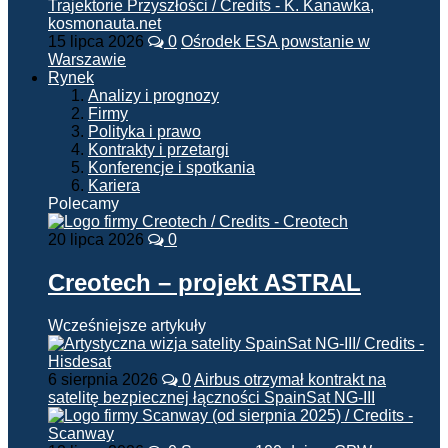
15 lipca 2026
0
Ośrodek ESA powstanie w
Warszawie
Rynek
Analizy i prognozy
Firmy
Polityka i prawo
Kontrakty i przetargi
Konferencje i spotkania
Kariera
Polecamy
20 lipca 2026
0
Creotech – projekt ASTRAL
Wcześniejsze artykuły
6 sierpnia 2026
0
Airbus otrzymał kontrakt na
satelitę bezpiecznej łączności SpainSat NG-III