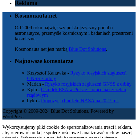
Reklama
Kosmonauta.net
Od 2009 roku największy polskojęzyczny portal o
astronautyce, przemyśle kosmicznym i badaniach przestrzeni
kosmicznej.
Kosmonauta.net jest marką
Blue Dot Solutions
.
Najnowsze komentarze
Krzysztof Kanawka
-
Ryzyko rosyjskich zagłuszeń
GNSS z orbity
Marian
-
Ryzyko rosyjskich zagłuszeń GNSS z orbity
Kptn
-
Ośrodek ESA w Polsce – prace na szczeblu
rządowym
byko
-
Propozycja budżetu NASA na 2027 rok
Copyright © 2009-2024 Blue Dot Solutions. Powered by
WordPress.
Wykorzystujemy pliki cookie do spersonalizowania treści i reklam,
aby oferować funkcje społecznościowe i analizować ruch w naszej