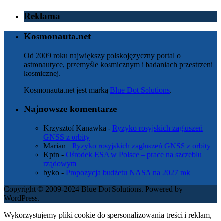
Reklama
Kosmonauta.net
Od 2009 roku największy polskojęzyczny portal o
astronautyce, przemyśle kosmicznym i badaniach przestrzeni
kosmicznej.
Kosmonauta.net jest marką
Blue Dot Solutions
.
Najnowsze komentarze
Krzysztof Kanawka
-
Ryzyko rosyjskich zagłuszeń
GNSS z orbity
Marian
-
Ryzyko rosyjskich zagłuszeń GNSS z orbity
Kptn
-
Ośrodek ESA w Polsce – prace na szczeblu
rządowym
byko
-
Propozycja budżetu NASA na 2027 rok
Copyright © 2009-2024 Blue Dot Solutions. Powered by
WordPress.
Wykorzystujemy pliki cookie do spersonalizowania treści i reklam,