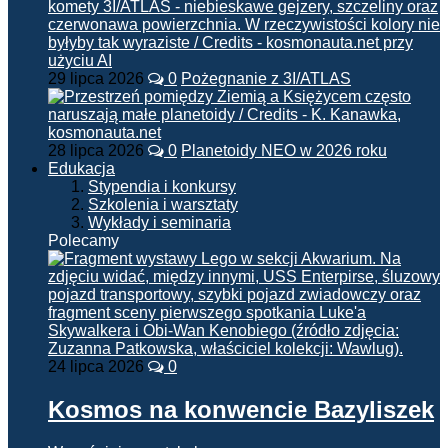
29 lipca 2026
0
Pożegnanie z 3I/ATLAS
28 lipca 2026
0
Planetoidy NEO w 2026 roku
Edukacja
Stypendia i konkursy
Szkolenia i warsztaty
Wykłady i seminaria
Polecamy
24 lipca 2026
0
Kosmos na konwencie Bazyliszek