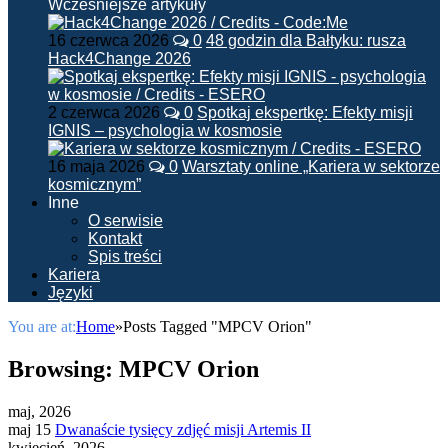
Wcześniejsze artykuły
16 czerwca 2026
0
48 godzin dla Bałtyku: rusza
Hack4Change 2026
2 czerwca 2026
0
Spotkaj ekspertkę: Efekty misji
IGNIS – psychologia w kosmosie
16 maja 2026
0
Warsztaty online „Kariera w sektorze
kosmicznym”
Inne
O serwisie
Kontakt
Spis treści
Kariera
Języki
You are at:
Home
»
Posts Tagged "MPCV Orion"
Browsing:
MPCV Orion
maj, 2026
maj 15
Dwanaście tysięcy zdjęć misji Artemis II
kwiecień, 2026