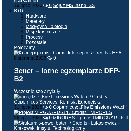
16 lipca 2026
0
Sojuz MS-29 na ISS
B+R
Hardware
Materiały
Medycyna i biologia
Misje kosmiczne
Procesy
Pozostałe
Polecamy
8 sierpnia 2026
0
Sener – lotne egzemplarze DFP-
B2
Wcześniejsze artykuły
31 lipca 2026
0
Copernicus: „Fire Emissions Watch”
26 lipca 2026
0
MIRORES – projekt MIRGUARD614