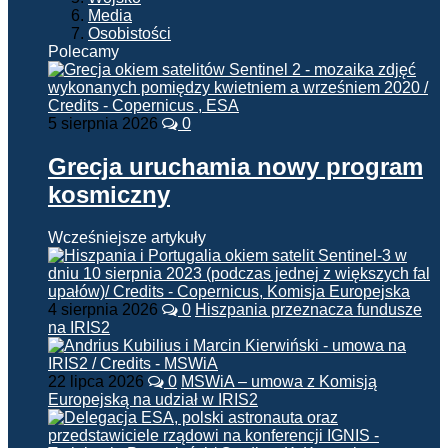
Media
Osobistości
Polecamy
5 sierpnia 2026
0
Grecja uruchamia nowy program
kosmiczny
Wcześniejsze artykuły
4 sierpnia 2026
0
Hiszpania przeznacza fundusze
na IRIS2
22 lipca 2026
0
MSWiA – umowa z Komisją
Europejską na udział w IRIS2