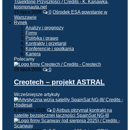
15 lipca 2026
0
Ośrodek ESA powstanie w
Warszawie
Rynek
Analizy i prognozy
Firmy
Polityka i prawo
Kontrakty i przetargi
Konferencje i spotkania
Kariera
Polecamy
20 lipca 2026
0
Creotech – projekt ASTRAL
Wcześniejsze artykuły
6 sierpnia 2026
0
Airbus otrzymał kontrakt na
satelitę bezpiecznej łączności SpainSat NG-III