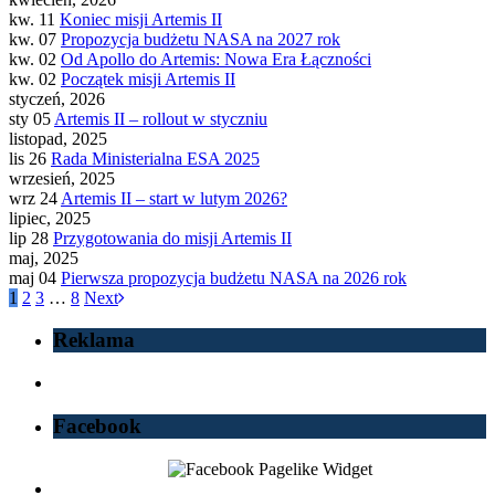
kw. 11
Koniec misji Artemis II
kw. 07
Propozycja budżetu NASA na 2027 rok
kw. 02
Od Apollo do Artemis: Nowa Era Łączności
kw. 02
Początek misji Artemis II
styczeń, 2026
sty 05
Artemis II – rollout w styczniu
listopad, 2025
lis 26
Rada Ministerialna ESA 2025
wrzesień, 2025
wrz 24
Artemis II – start w lutym 2026?
lipiec, 2025
lip 28
Przygotowania do misji Artemis II
maj, 2025
maj 04
Pierwsza propozycja budżetu NASA na 2026 rok
1
2
3
…
8
Next
Reklama
Facebook