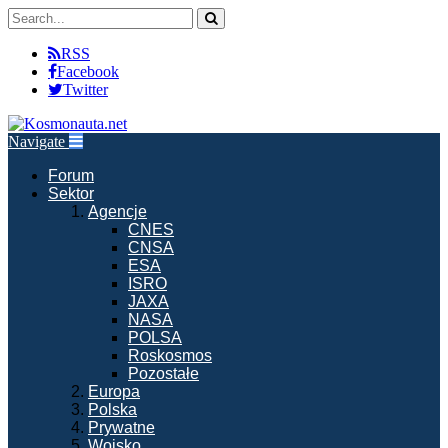
RSS
Facebook
Twitter
Navigate
Forum
Sektor
Agencje
CNES
CNSA
ESA
ISRO
JAXA
NASA
POLSA
Roskosmos
Pozostałe
Europa
Polska
Prywatne
Wojsko