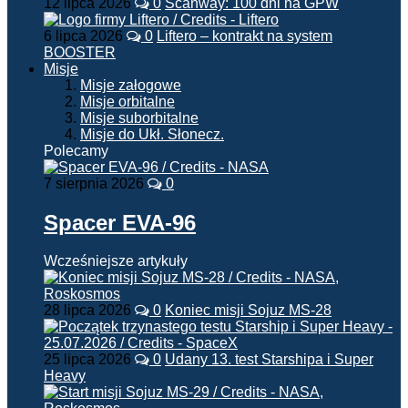
12 lipca 2026
0
Scanway: 100 dni na GPW
6 lipca 2026
0
Liftero – kontrakt na system
BOOSTER
Misje
Misje załogowe
Misje orbitalne
Misje suborbitalne
Misje do Ukł. Słonecz.
Polecamy
7 sierpnia 2026
0
Spacer EVA-96
Wcześniejsze artykuły
28 lipca 2026
0
Koniec misji Sojuz MS-28
25 lipca 2026
0
Udany 13. test Starshipa i Super
Heavy