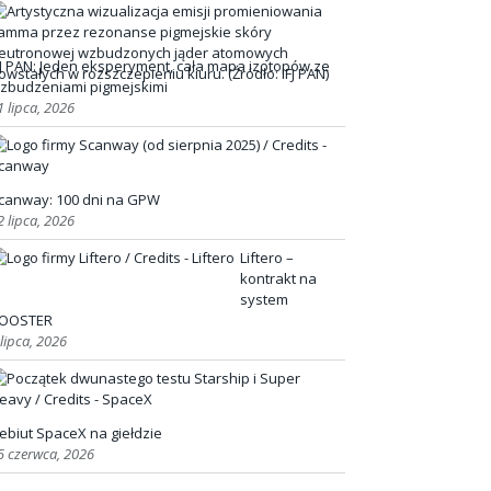
FJ PAN: Jeden eksperyment, cała mapa izotopów ze
zbudzeniami pigmejskimi
1 lipca, 2026
canway: 100 dni na GPW
2 lipca, 2026
Liftero –
kontrakt na
system
OOSTER
 lipca, 2026
ebiut SpaceX na giełdzie
5 czerwca, 2026