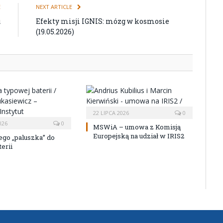
E
NEXT ARTICLE
u
Efekty misji IGNIS: mózg w kosmosie
(19.05.2026)
22 LIPCA 2026
0
026
0
MSWiA – umowa z Komisją
Europejską na udział w IRIS2
ego „paluszka” do
erii