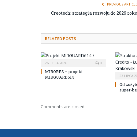
PREVIOUS ARTICL
Creotech: strategia rozwoju do 2029 rok
RELATED POSTS
26 LIPCA 2026
0
MIRORES – projekt
23 LIPCA 2
MIRGUARD614
Od zużyt
super-bat
Comments are closed.