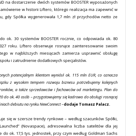
bitAID na dostarczenie dwóch systemów BOOSTER wyposażonych
amówienie w historii Liftero, którego realizacja ma zapewnić w
u, gdy Spółka wygenerowała 1,7 mln zł przychodów netto ze
 do ok. 30 systemów BOOSTER rocznie, co odpowiada ok. 80
027 roku. Liftero obserwuje rosnące zainteresowanie swoim
atego w najbliższych miesiącach zamierza usprawnić obsługę
połu i zatrudnienie dodatkowych specjalistów.
ionych potencjalnym klientom wyniósł ok. 115 mln EUR, co oznacza
wiązku z wysokim tempem rozwoju biznesu potrzebujemy kolejnych
troników, a także sprzedawców i fachowców od marketingu. Plan do
 20 do ok. 40 osób – przygotowujemy się kadrowo do obsługi rosnącej
dniach debiutu na rynku NewConnect
–
dodaje Tomasz Palacz.
e się w szersze trendy rynkowe – według szacunków Spółki,
 Launched” (Novaspace), adresowalna liczba satelitów dla jej
e do ok. 17,5 tys. jednostek, przy czym według Goldman Sachs