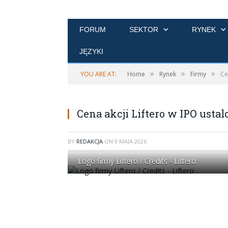
FORUM
SEKTOR
RYNEK
JĘZYKI
»
»
»
YOU ARE AT:
Home
Rynek
Firmy
Ce
Cena akcji Liftero w IPO ustalo
BY
REDAKCJA
ON
9 MAJA 2026
Logo firmy Liftero / Credits - Liftero