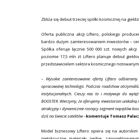
Zbliża się debiut trzeciej spółki kosmicznej na giełdz
Oferta publiczna akcji Liftero, polskiego produc
bardzo dużym zainteresowaniem inwestorów – cena 
Spółka oferuje łącznie 500 000 szt. nowych akcji
poziomie 17,5 mln zł. Liftero planuje debiut gieł
przedstawicielem sektora kosmicznego notowanym
–
Wysokie zainteresowanie ofertą Liftero odbieramy
opracowanej technologii. Podczas roadshow otrzymaliś
instytucjonalnych. Cieszy nas to i motywuje do wyt
BOOSTER. Wierzymy, że oferujemy inwestorom unikalną moż
atrakcyjny i dynamicznie rosnący segment napędów kos
dziś na świecie satelitów
–
komentuje Tomasz Palacz
Model biznesowy Liftero opiera się na autorsk
nietoksyczne materiały pędne, zaprojektowanym