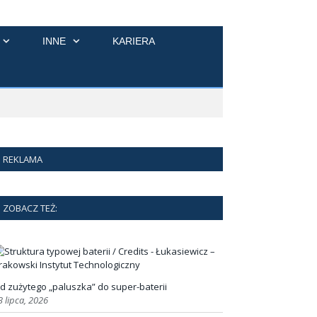
INNE
KARIERA
REKLAMA
ZOBACZ TEŻ:
d zużytego „paluszka” do super-baterii
3 lipca, 2026