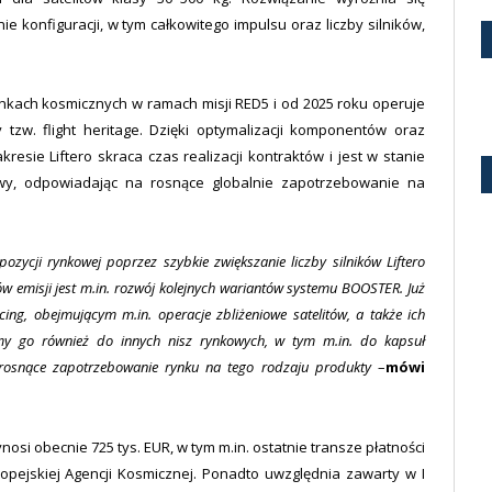
 konfiguracji, w tym całkowitego impulsu oraz liczby silników,
kach kosmicznych w ramach misji RED5 i od 2025 roku operuje
 tzw. flight heritage. Dzięki optymalizacji komponentów oraz
esie Liftero skraca czas realizacji kontraktów i jest w stanie
owy, odpowiadając na rosnące globalnie zapotrzebowanie na
pozycji rynkowej poprzez szybkie zwiększanie liczby silników Liftero
w emisji jest m.in. rozwój kolejnych wariantów systemu BOOSTER. Już
cing, obejmującym m.in. operacje zbliżeniowe satelitów, a także ich
emy go również do innych nisz rynkowych, w tym m.in. do kapsuł
 rosnące zapotrzebowanie rynku na tego rodzaju produkty
–
mówi
osi obecnie 725 tys. EUR, w tym m.in. ostatnie transze płatności
pejskiej Agencji Kosmicznej. Ponadto uwzględnia zawarty w I