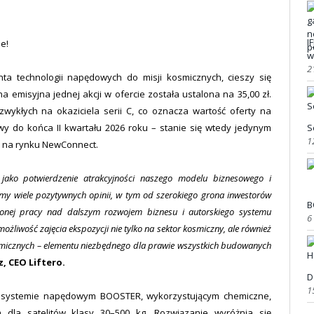
I
ie!
w
2
enta technologii napędowych do misji kosmicznych, cieszy się
emisyjna jednej akcji w ofercie została ustalona na 35,00 zł.
 zwykłych na okaziciela serii C, co oznacza wartość oferty na
S
dowy do końca II kwartału 2026 roku – stanie się wtedy jedynym
1
 na rynku NewConnect.
 jako potwierdzenie atrakcyjności naszego modelu biznesowego i
my wiele pozytywnych opinii, w tym od szerokiego grona inwestorów
B
ężonej pracy nad dalszym rozwojem biznesu i autorskiego systemu
6
liwość zajęcia ekspozycji nie tylko na sektor kosmiczny, ale również
micznych – elementu niezbędnego dla prawie wszystkich budowanych
, CEO Liftero.
D
1
im systemie napędowym BOOSTER, wykorzystującym chemiczne,
 dla satelitów klasy 30–500 kg. Rozwiązanie wyróżnia się