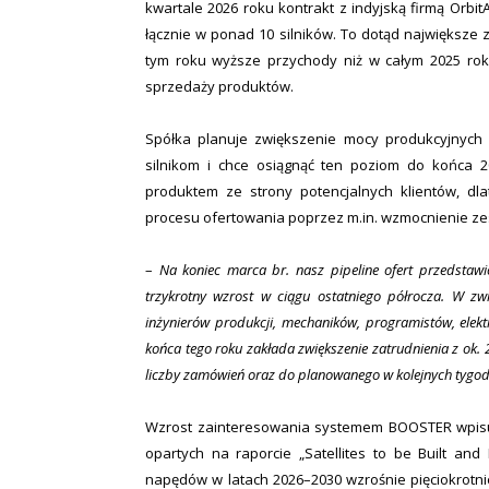
kwartale 2026 roku kontrakt z indyjską firmą Or
łącznie w ponad 10 silników. To dotąd największe z
tym roku wyższe przychody niż w całym 2025 rok
sprzedaży produktów.
Spółka planuje zwiększenie mocy produkcyjnych
silnikom i chce osiągnąć ten poziom do końca 2
produktem ze strony potencjalnych klientów, dl
procesu ofertowania poprzez m.in. wzmocnienie zes
–
Na koniec marca br. nasz pipeline ofert przedstaw
trzykrotny wzrost w ciągu ostatniego półrocza. W z
inżynierów produkcji, mechaników, programistów, elek
końca tego roku zakłada zwiększenie zatrudnienia z ok.
liczby zamówień oraz do planowanego w kolejnych tygo
Wzrost zainteresowania systemem BOOSTER wpisuj
opartych na raporcie „Satellites to be Built and
napędów w latach 2026–2030 wzrośnie pięciokrotni