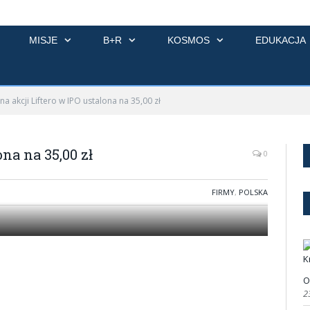
MISJE
B+R
KOSMOS
EDUKACJA
na akcji Liftero w IPO ustalona na 35,00 zł
na na 35,00 zł
0
FIRMY
,
POLSKA
O
2