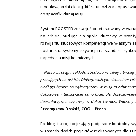
modułową architekturą, która umożliwia dopasowanie
do specyfiki danej misji.
System BOOSTER został już przetestowany w warun
na orbicie, budując dla spółki kluczowy w branży
rozwijaniu kluczowych kompetencji we własnym zakr
dostarczać systemy szybciej niż standard rynk
napędy dla misji kosmicznych.
–
Nasza strategia zakłada zbudowanie silnej i trwałej 
pracujących na orbicie. Dlatego ważnym elementem celó
niedługo będzie on wykorzystany w misji in-orbit servi
dokowanie i tankowanie na orbicie, ale dostosowuj
deorbitacyjnych czy misji w daleki kosmos. Widzimy
Przemysław Drożdż, COO Liftero.
Backlog Liftero, obejmujący podpisane kontrakty, wyn
w ramach dwóch projektów realizowanych dla Euro