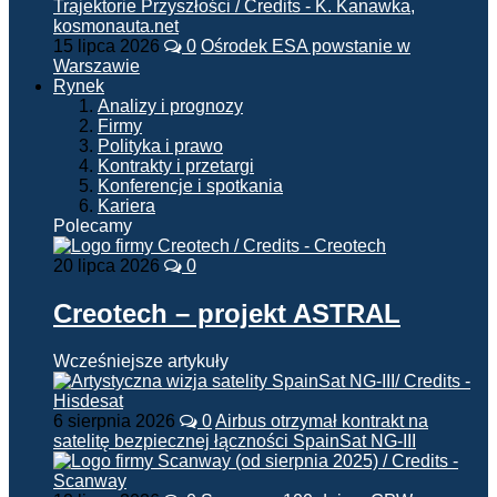
15 lipca 2026
0
Ośrodek ESA powstanie w
Warszawie
Rynek
Analizy i prognozy
Firmy
Polityka i prawo
Kontrakty i przetargi
Konferencje i spotkania
Kariera
Polecamy
20 lipca 2026
0
Creotech – projekt ASTRAL
Wcześniejsze artykuły
6 sierpnia 2026
0
Airbus otrzymał kontrakt na
satelitę bezpiecznej łączności SpainSat NG-III