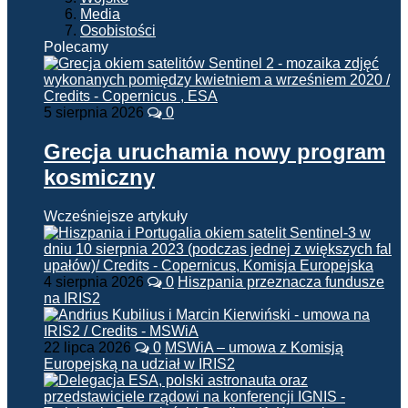
Media
Osobistości
Polecamy
5 sierpnia 2026
0
Grecja uruchamia nowy program
kosmiczny
Wcześniejsze artykuły
4 sierpnia 2026
0
Hiszpania przeznacza fundusze
na IRIS2
22 lipca 2026
0
MSWiA – umowa z Komisją
Europejską na udział w IRIS2