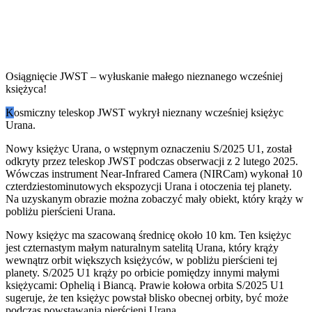
Osiągnięcie JWST – wyłuskanie małego nieznanego wcześniej
księżyca!
K
osmiczny teleskop JWST wykrył nieznany wcześniej księżyc
Urana.
Nowy księżyc Urana, o wstępnym oznaczeniu S/2025 U1, został
odkryty przez teleskop JWST podczas obserwacji z 2 lutego 2025.
Wówczas instrument Near-Infrared Camera (NIRCam) wykonał 10
czterdziestominutowych ekspozycji Urana i otoczenia tej planety.
Na uzyskanym obrazie można zobaczyć mały obiekt, który krąży w
pobliżu pierścieni Urana.
Nowy księżyc ma szacowaną średnicę około 10 km. Ten księżyc
jest czternastym małym naturalnym satelitą Urana, który krąży
wewnątrz orbit większych księżyców, w pobliżu pierścieni tej
planety. S/2025 U1 krąży po orbicie pomiędzy innymi małymi
księżycami: Ophelią i Biancą. Prawie kołowa orbita S/2025 U1
sugeruje, że ten księżyc powstał blisko obecnej orbity, być może
podczas powstawania pierścieni Urana.