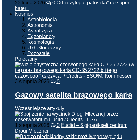
23 lipca 2026
0
Od zużytego „paluszka” do super-
baterii
Kosmos
Astrobiologia
Astronomia
Astrofizyka
Egzoplanety
Kosmologia
Ukł. Słoneczny
Pozostałe
Polecamy
3 sierpnia 2026
0
Gazowy satelita brązowego karła
Wcześniejsze artykuły
1 sierpnia 2026
0
Euclid – 6 gigapikseli centrum
Drogi Mlecznej