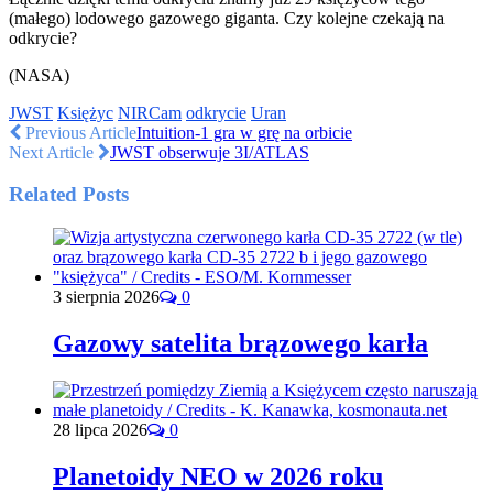
(małego) lodowego gazowego giganta. Czy kolejne czekają na
odkrycie?
(NASA)
JWST
Księżyc
NIRCam
odkrycie
Uran
Previous Article
Intuition-1 gra w grę na orbicie
Next Article
JWST obserwuje 3I/ATLAS
Related Posts
3 sierpnia 2026
0
Gazowy satelita brązowego karła
28 lipca 2026
0
Planetoidy NEO w 2026 roku