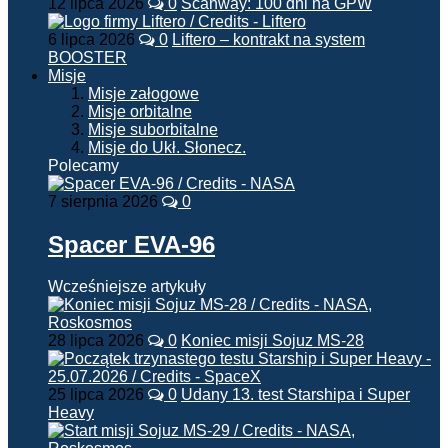
12 lipca 2026
0
Scanway: 100 dni na GPW
6 lipca 2026
0
Liftero – kontrakt na system
BOOSTER
Misje
Misje załogowe
Misje orbitalne
Misje suborbitalne
Misje do Ukł. Słonecz.
Polecamy
7 sierpnia 2026
0
Spacer EVA-96
Wcześniejsze artykuły
28 lipca 2026
0
Koniec misji Sojuz MS-28
25 lipca 2026
0
Udany 13. test Starshipa i Super
Heavy