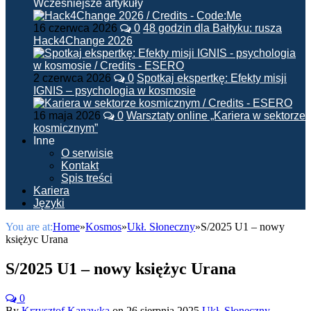
Wcześniejsze artykuły
16 czerwca 2026
0
48 godzin dla Bałtyku: rusza
Hack4Change 2026
2 czerwca 2026
0
Spotkaj ekspertkę: Efekty misji
IGNIS – psychologia w kosmosie
16 maja 2026
0
Warsztaty online „Kariera w sektorze
kosmicznym”
Inne
O serwisie
Kontakt
Spis treści
Kariera
Języki
You are at:
Home
»
Kosmos
»
Ukł. Słoneczny
»
S/2025 U1 – nowy
księżyc Urana
S/2025 U1 – nowy księżyc Urana
0
By
Krzysztof Kanawka
on
26 sierpnia 2025
Ukł. Słoneczny