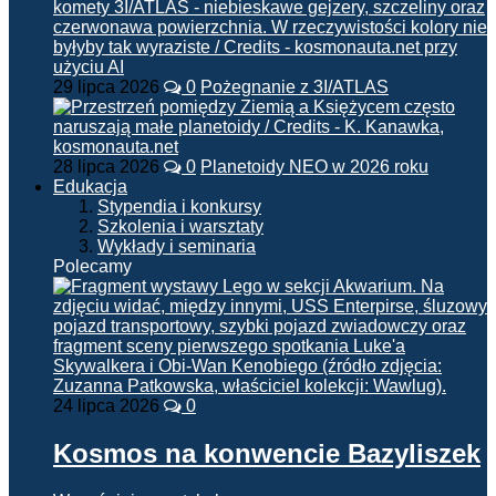
29 lipca 2026
0
Pożegnanie z 3I/ATLAS
28 lipca 2026
0
Planetoidy NEO w 2026 roku
Edukacja
Stypendia i konkursy
Szkolenia i warsztaty
Wykłady i seminaria
Polecamy
24 lipca 2026
0
Kosmos na konwencie Bazyliszek