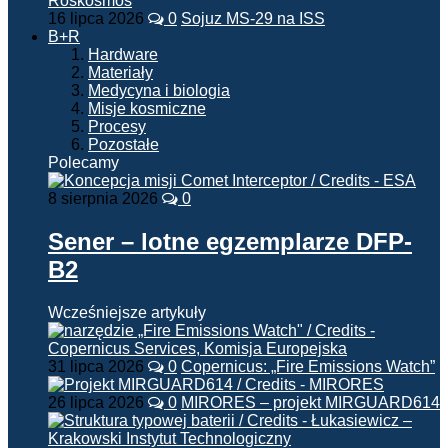
16 lipca 2026
0
Sojuz MS-29 na ISS
B+R
Hardware
Materiały
Medycyna i biologia
Misje kosmiczne
Procesy
Pozostałe
Polecamy
8 sierpnia 2026
0
Sener – lotne egzemplarze DFP-
B2
Wcześniejsze artykuły
31 lipca 2026
0
Copernicus: „Fire Emissions Watch”
26 lipca 2026
0
MIRORES – projekt MIRGUARD614