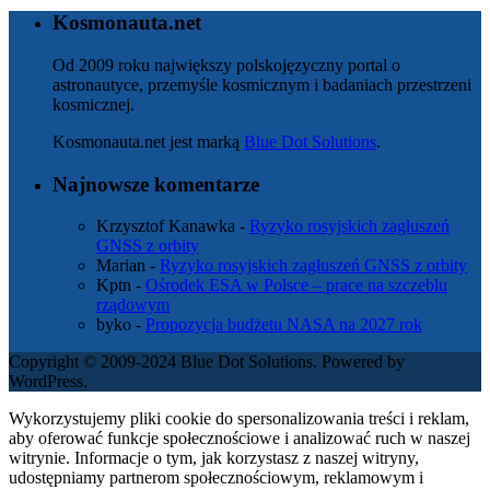
Kosmonauta.net
Od 2009 roku największy polskojęzyczny portal o
astronautyce, przemyśle kosmicznym i badaniach przestrzeni
kosmicznej.
Kosmonauta.net jest marką
Blue Dot Solutions
.
Najnowsze komentarze
Krzysztof Kanawka
-
Ryzyko rosyjskich zagłuszeń
GNSS z orbity
Marian
-
Ryzyko rosyjskich zagłuszeń GNSS z orbity
Kptn
-
Ośrodek ESA w Polsce – prace na szczeblu
rządowym
byko
-
Propozycja budżetu NASA na 2027 rok
Copyright © 2009-2024 Blue Dot Solutions. Powered by
WordPress.
Wykorzystujemy pliki cookie do spersonalizowania treści i reklam,
aby oferować funkcje społecznościowe i analizować ruch w naszej
witrynie. Informacje o tym, jak korzystasz z naszej witryny,
udostępniamy partnerom społecznościowym, reklamowym i