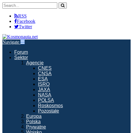
RSS
Facebook
Twitter
Navigate
Forum
Sektor
Agencje
CNES
CNSA
ESA
ISRO
JAXA
NASA
POLSA
Roskosmos
Pozostałe
Europa
Polska
Prywatne
Wojsko