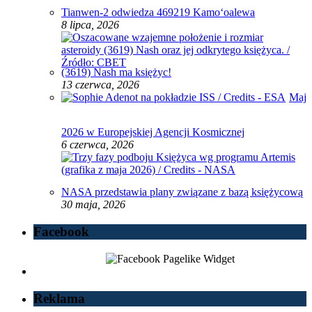
Tianwen-2 odwiedza 469219 Kamoʻoalewa
8 lipca, 2026
(3619) Nash ma księżyc!
13 czerwca, 2026
Maj
2026 w Europejskiej Agencji Kosmicznej
6 czerwca, 2026
NASA przedstawia plany związane z bazą księżycową
30 maja, 2026
Facebook
Reklama