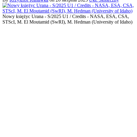
Nowy księżyc Urana - S/2025 U1 / Credits - NASA, ESA, CSA,
STScI, M. El Moutamid (SwRI), M. Hedman (University of Idaho)