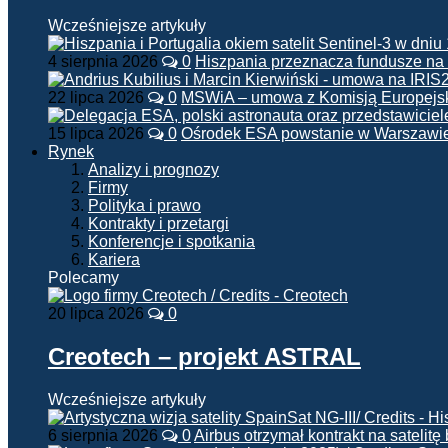
Wcześniejsze artykuły
4 sierpnia 2026
0
Hiszpania przeznacza fundusze na
22 lipca 2026
0
MSWiA – umowa z Komisją Europejsk
15 lipca 2026
0
Ośrodek ESA powstanie w Warszawi
Rynek
Analizy i prognozy
Firmy
Polityka i prawo
Kontrakty i przetargi
Konferencje i spotkania
Kariera
Polecamy
20 lipca 2026
0
Creotech – projekt ASTRAL
Wcześniejsze artykuły
6 sierpnia 2026
0
Airbus otrzymał kontrakt na satelit