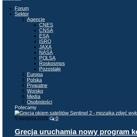
Forum
Sektor
Agencje
CNES
CNSA
ESA
ISRO
JAXA
NASA
POLSA
Roskosmos
Pozostałe
Europa
Polska
Prywatne
Wojsko
Media
Osobistości
Polecamy
5 sierpnia 2026
0
Grecja uruchamia nowy program 