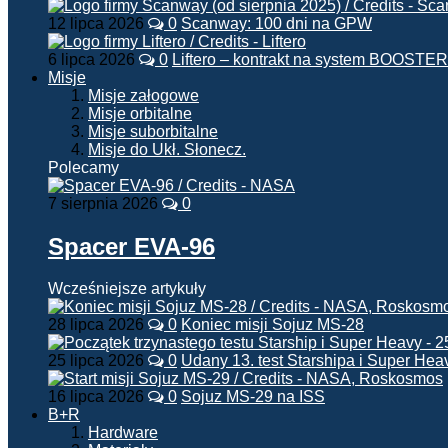
12 lipca 2026
0
Scanway: 100 dni na GPW
6 lipca 2026
0
Liftero – kontrakt na system BOOSTER
Misje
Misje załogowe
Misje orbitalne
Misje suborbitalne
Misje do Ukł. Słonecz.
Polecamy
7 sierpnia 2026
0
Spacer EVA-96
Wcześniejsze artykuły
28 lipca 2026
0
Koniec misji Sojuz MS-28
25 lipca 2026
0
Udany 13. test Starshipa i Super Hea
16 lipca 2026
0
Sojuz MS-29 na ISS
B+R
Hardware