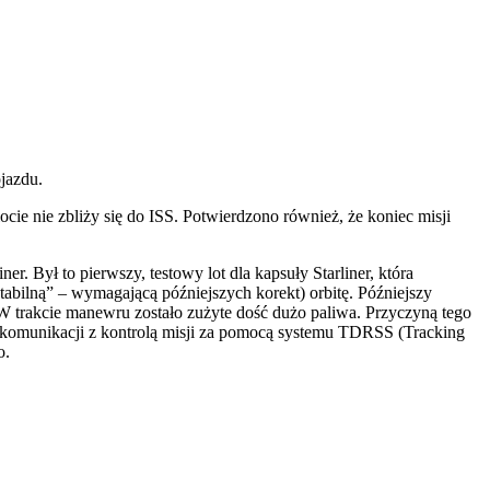
jazdu.
e nie zbliży się do ISS. Potwierdzono również, że koniec misji
r. Był to pierwszy, testowy lot dla kapsuły Starliner, która
tabilną” – wymagającą późniejszych korekt) orbitę. Późniejszy
 W trakcie manewru zostało zużyte dość dużo paliwa. Przyczyną tego
 komunikacji z kontrolą misji za pomocą systemu TDRSS (Tracking
o.