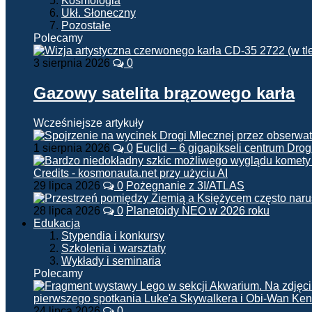
Kosmologia
Ukł. Słoneczny
Pozostałe
Polecamy
3 sierpnia 2026
0
Gazowy satelita brązowego karła
Wcześniejsze artykuły
1 sierpnia 2026
0
Euclid – 6 gigapikseli centrum Drog
29 lipca 2026
0
Pożegnanie z 3I/ATLAS
28 lipca 2026
0
Planetoidy NEO w 2026 roku
Edukacja
Stypendia i konkursy
Szkolenia i warsztaty
Wykłady i seminaria
Polecamy
24 lipca 2026
0