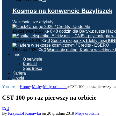
Kosmos na konwencie Bazyliszek
Wcześniejsze artykuły
16 czerwca 2026
0
48 godzin dla Bałtyku: rusza Ha
2 czerwca 2026
0
Spotkaj ekspertkę: Efekty misji IG
16 maja 2026
0
Warsztaty online „Kariera w sektorz
Inne
O serwisie
Kontakt
Spis treści
Kariera
Języki
You are at:
Home
»
Misje
»
Misje orbitalne
»
CST-100 po raz pierwszy na
CST-100 po raz pierwszy na orbicie
4
By
Krzysztof Kanawka
on
20 grudnia 2019
Misje orbitalne