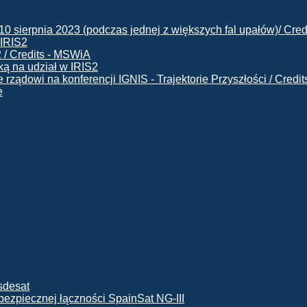
 IRIS2
ą na udział w IRIS2
e
ę bezpiecznej łączności SpainSat NG-III