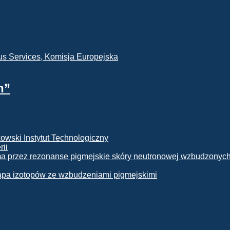
h”
rii
apa izotopów ze wzbudzeniami pigmejskimi