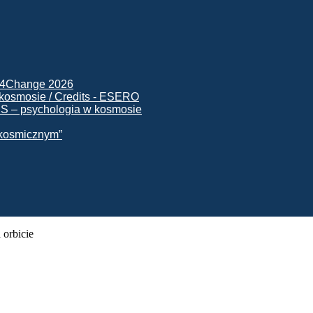
ck4Change 2026
NIS – psychologia w kosmosie
e kosmicznym”
 orbicie