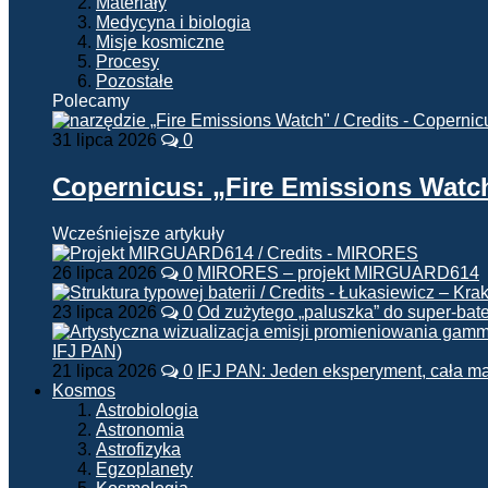
Materiały
Medycyna i biologia
Misje kosmiczne
Procesy
Pozostałe
Polecamy
31 lipca 2026
0
Copernicus: „Fire Emissions Watc
Wcześniejsze artykuły
26 lipca 2026
0
MIRORES – projekt MIRGUARD614
23 lipca 2026
0
Od zużytego „paluszka” do super-bate
21 lipca 2026
0
IFJ PAN: Jeden eksperyment, cała m
Kosmos
Astrobiologia
Astronomia
Astrofizyka
Egzoplanety