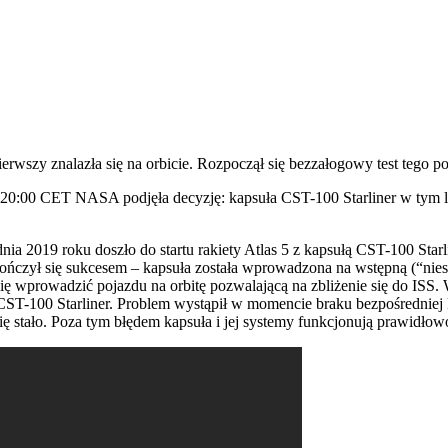
rwszy znalazła się na orbicie. Rozpoczął się bezzałogowy test tego po
20:00 CET NASA podjęła decyzję: kapsuła CST-100 Starliner w tym loci
a 2019 roku doszło do startu rakiety Atlas 5 z kapsułą CST-100 Starline
kończył się sukcesem – kapsuła została wprowadzona na wstępną (“nies
ię wprowadzić pojazdu na orbitę pozwalającą na zbliżenie się do ISS.
CST-100 Starliner. Problem wystąpił w momencie braku bezpośredniej
się stało. Poza tym błędem kapsuła i jej systemy funkcjonują prawidłow