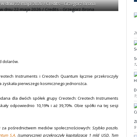
w dniu 22 maja 2026 / Credits - Grzegorz Brona
2
S
d dolarów.
1
eotech Instruments i Creotech Quantum łącznie przekroczyły
ka zyskała pierwszego kosmicznego jednorożca.
D
1
udana dla dwóch spółek grupy Creotech: Creotech Instruments
skały odpowiednio 10,19% i aż 39,70%. Obie spółki na tej sesji
Z
9
ał za pośrednictwem mediów społecznościowych:
Szybko poszło.
ntum S.A.
(sumarycznie) przekroczyły kapitalizację 1 mld USD. Tym