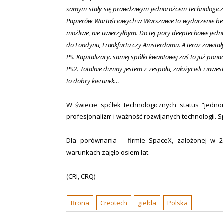
samym stały się prawdziwym jednorożcem technologiczn
Papierów Wartościowych w Warszawie to wydarzenie bez 
możliwe, nie uwierzyłbym. Do tej pory deeptechowe jedn
do Londynu, Frankfurtu czy Amsterdamu. A teraz zawitały
PS. Kapitalizacja samej spółki kwantowej zaś to już pona
PS2. Totalnie dumny jestem z zespołu, założycieli i inwe
to dobry kierunek…
W świecie spółek technologicznych status “jedno
profesjonalizm i ważność rozwijanych technologii. S
Dla porównania – firmie SpaceX, założonej w 2
warunkach zajęło osiem lat.
(CRI, CRQ)
Brona
Creotech
giełda
Polska