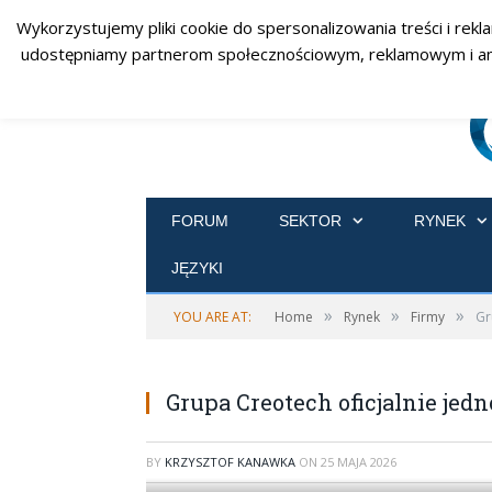
Wykorzystujemy pliki cookie do spersonalizowania treści i rekl
udostępniamy partnerom społecznościowym, reklamowym i analit
FORUM
SEKTOR
RYNEK
JĘZYKI
»
»
»
YOU ARE AT:
Home
Rynek
Firmy
Gr
Grupa Creotech oficjalnie jed
BY
KRZYSZTOF KANAWKA
ON
25 MAJA 2026