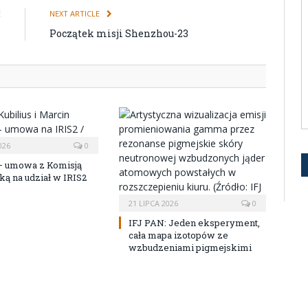
E
NEXT ARTICLE
6
Początek misji Shenzhou-23
026
0
 umowa z Komisją
ką na udział w IRIS2
21 LIPCA 2026
0
IFJ PAN: Jeden eksperyment,
cała mapa izotopów ze
wzbudzeniami pigmejskimi