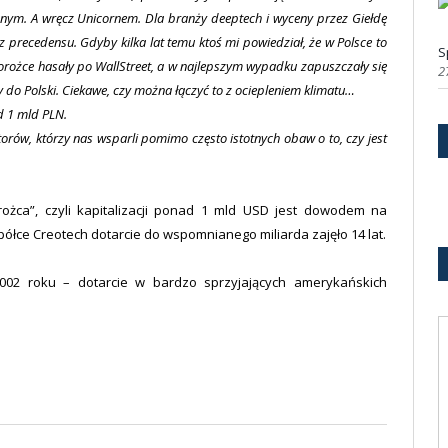
ym. A wręcz Unicornem. Dla branży deeptech i wyceny przez Giełdę
precedensu. Gdyby kilka lat temu ktoś mi powiedział, że w Polsce to
S
orożce hasały po WallStreet, a w najlepszym wypadku zapuszczały się
2
 do Polski. Ciekawe, czy można łączyć to z ociepleniem klimatu…
d 1 mld PLN.
storów, którzy nas wsparli pomimo często istotnych obaw o to, czy jest
rożca”, czyli kapitalizacji ponad 1 mld USD jest dowodem na
półce Creotech dotarcie do wspomnianego miliarda zajęło 14 lat.
002 roku – dotarcie w bardzo sprzyjających amerykańskich