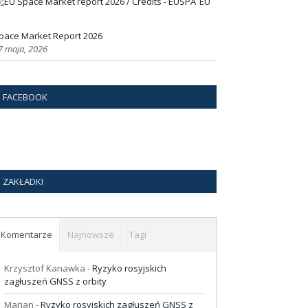
EU
pace Market Report 2026
7 maja, 2026
FACEBOOK
ZAKŁADKI
Komentarze
Najnowsze
Tagi
Krzysztof Kanawka
-
Ryzyko rosyjskich
zagłuszeń GNSS z orbity
Marian
-
Ryzyko rosyjskich zagłuszeń GNSS z