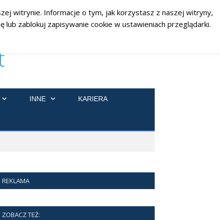
ej witrynie. Informacje o tym, jak korzystasz z naszej witryny,
RSS
Facebook
Twitter
 lub zablokuj zapisywanie cookie w ustawieniach przeglądarki.
INNE
KARIERA
REKLAMA
ZOBACZ TEŻ: