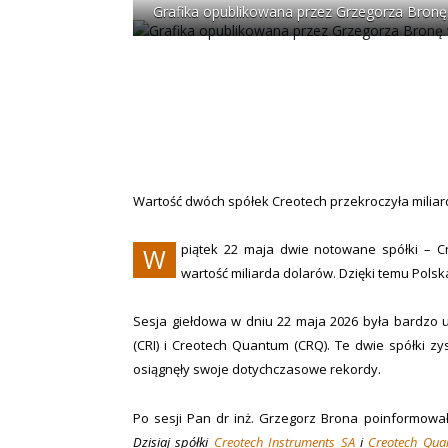
Grafika opublikowana przez Grzegorza Bronę 
Wartość dwóch spółek Creotech przekroczyła miliar
piątek 22 maja dwie notowane spółki – Cr
W
wartość miliarda dolarów. Dzięki temu Pols
Sesja giełdowa w dniu 22 maja 2026 była bardzo 
(CRI) i Creotech Quantum (CRQ). Te dwie spółki zy
osiągnęły swoje dotychczasowe rekordy.
Po sesji Pan dr inż. Grzegorz Brona poinformow
Dzisiaj spółki
Creotech Instruments SA
i
Creotech Qua