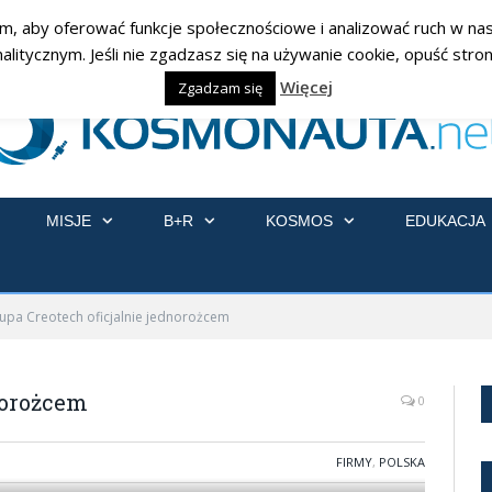
am, aby oferować funkcje społecznościowe i analizować ruch w nasz
ycznym. Jeśli nie zgadzasz się na używanie cookie, opuść stronę
Więcej
Zgadzam się
MISJE
B+R
KOSMOS
EDUKACJA
upa Creotech oficjalnie jednorożcem
norożcem
0
FIRMY
,
POLSKA