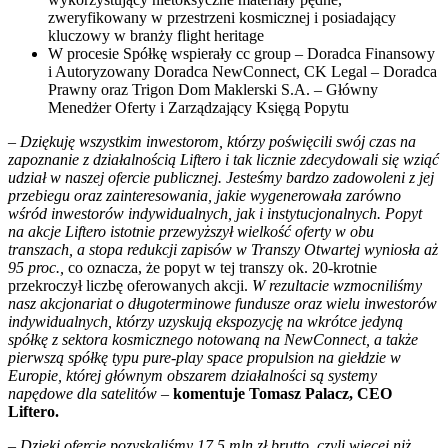
zweryfikowany w przestrzeni kosmicznej i posiadający
kluczowy w branży flight heritage
W procesie Spółkę wspierały cc group – Doradca Finansowy
i Autoryzowany Doradca NewConnect, CK Legal – Doradca
Prawny oraz Trigon Dom Maklerski S.A. – Główny
Menedżer Oferty i Zarządzający Księgą Popytu
– Dziękuję wszystkim inwestorom, którzy poświęcili swój czas na
zapoznanie z działalnością Liftero i tak licznie zdecydowali się wziąć
udział w naszej ofercie publicznej. Jesteśmy bardzo zadowoleni z jej
przebiegu oraz zainteresowania, jakie wygenerowała zarówno
wśród inwestorów indywidualnych, jak i instytucjonalnych. Popyt
na akcje Liftero istotnie przewyższył wielkość oferty w obu
transzach, a stopa redukcji zapisów w Transzy Otwartej wyniosła aż
95 proc.,
co oznacza, że popyt w tej transzy ok. 20-krotnie
przekroczył liczbę oferowanych akcji.
W rezultacie wzmocniliśmy
nasz akcjonariat o długoterminowe fundusze oraz wielu inwestorów
indywidualnych, którzy uzyskują ekspozycję na wkrótce jedyną
spółkę z sektora kosmicznego notowaną na NewConnect, a także
pierwszą spółkę typu pure-play space propulsion na giełdzie w
Europie, której głównym obszarem działalności są systemy
napędowe dla satelitów –
komentuje Tomasz Palacz, CEO
Liftero.
– Dzięki ofercie pozyskaliśmy 17,5 mln zł brutto, czyli więcej niż