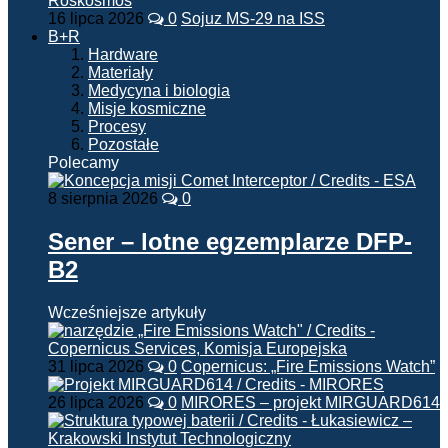
16 lipca 2026
0
Sojuz MS-29 na ISS
B+R
Hardware
Materiały
Medycyna i biologia
Misje kosmiczne
Procesy
Pozostałe
Polecamy
8 sierpnia 2026
0
Sener – lotne egzemplarze DFP-
B2
Wcześniejsze artykuły
31 lipca 2026
0
Copernicus: „Fire Emissions Watch”
26 lipca 2026
0
MIRORES – projekt MIRGUARD614