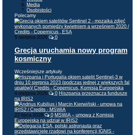
Media
Osobistości
Polecamy
5 sierpnia 2026
0
Grecja uruchamia nowy program
kosmiczny
Wcześniejsze artykuły
4 sierpnia 2026
0
Hiszpania przeznacza fundusze
na IRIS2
22 lipca 2026
0
MSWiA – umowa z Komisją
Europejską na udział w IRIS2