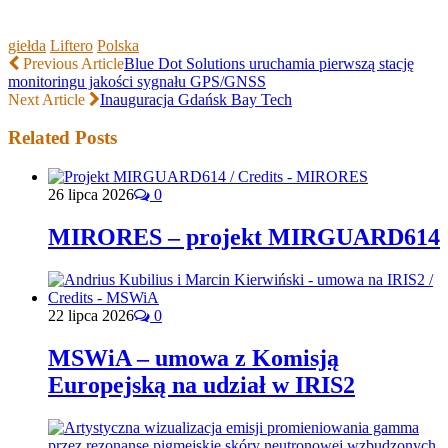
giełda
Liftero
Polska
Previous Article
Blue Dot Solutions uruchamia pierwszą stację
monitoringu jakości sygnału GPS/GNSS
Next Article
Inauguracja Gdańsk Bay Tech
Related Posts
26 lipca 2026
0
MIRORES – projekt MIRGUARD614
22 lipca 2026
0
MSWiA – umowa z Komisją
Europejską na udział w IRIS2