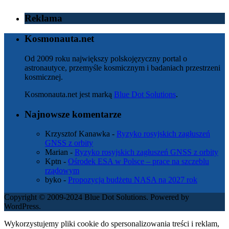
Reklama
Kosmonauta.net
Od 2009 roku największy polskojęzyczny portal o
astronautyce, przemyśle kosmicznym i badaniach przestrzeni
kosmicznej.
Kosmonauta.net jest marką
Blue Dot Solutions
.
Najnowsze komentarze
Krzysztof Kanawka
-
Ryzyko rosyjskich zagłuszeń
GNSS z orbity
Marian
-
Ryzyko rosyjskich zagłuszeń GNSS z orbity
Kptn
-
Ośrodek ESA w Polsce – prace na szczeblu
rządowym
byko
-
Propozycja budżetu NASA na 2027 rok
Copyright © 2009-2024 Blue Dot Solutions. Powered by
WordPress.
Wykorzystujemy pliki cookie do spersonalizowania treści i reklam,