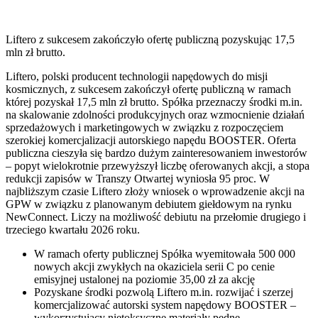
Liftero z sukcesem zakończyło ofertę publiczną pozyskując 17,5
mln zł brutto.
Liftero, polski producent technologii napędowych do misji
kosmicznych, z sukcesem zakończył ofertę publiczną w ramach
której pozyskał 17,5 mln zł brutto. Spółka przeznaczy środki m.in.
na skalowanie zdolności produkcyjnych oraz wzmocnienie działań
sprzedażowych i marketingowych w związku z rozpoczęciem
szerokiej komercjalizacji autorskiego napędu BOOSTER. Oferta
publiczna cieszyła się bardzo dużym zainteresowaniem inwestorów
– popyt wielokrotnie przewyższył liczbę oferowanych akcji, a stopa
redukcji zapisów w Transzy Otwartej wyniosła 95 proc. W
najbliższym czasie Liftero złoży wniosek o wprowadzenie akcji na
GPW w związku z planowanym debiutem giełdowym na rynku
NewConnect. Liczy na możliwość debiutu na przełomie drugiego i
trzeciego kwartału 2026 roku.
W ramach oferty publicznej Spółka wyemitowała 500 000
nowych akcji zwykłych na okaziciela serii C po cenie
emisyjnej ustalonej na poziomie 35,00 zł za akcję
Pozyskane środki pozwolą Liftero m.in. rozwijać i szerzej
komercjalizować autorski system napędowy BOOSTER –
wykorzystujący nietoksyczne materiały pędne,