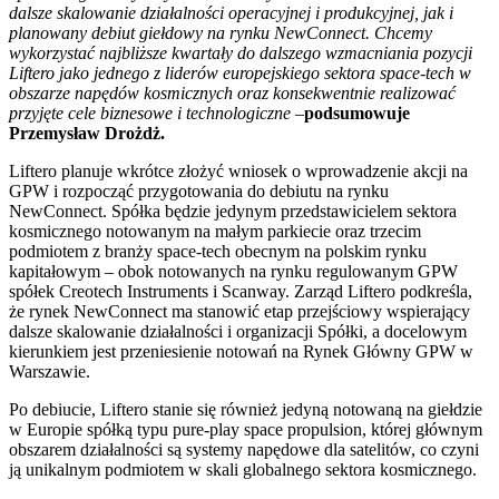
dalsze skalowanie działalności operacyjnej i produkcyjnej, jak i
planowany debiut giełdowy na rynku NewConnect. Chcemy
wykorzystać najbliższe kwartały do dalszego wzmacniania pozycji
Liftero jako jednego z liderów europejskiego sektora space-tech w
obszarze napędów kosmicznych oraz konsekwentnie realizować
przyjęte cele biznesowe i technologiczne
–
podsumowuje
Przemysław Drożdż.
Liftero planuje wkrótce złożyć wniosek o wprowadzenie akcji na
GPW i rozpocząć przygotowania do debiutu na rynku
NewConnect. Spółka będzie jedynym przedstawicielem sektora
kosmicznego notowanym na małym parkiecie oraz trzecim
podmiotem z branży space-tech obecnym na polskim rynku
kapitałowym – obok notowanych na rynku regulowanym GPW
spółek Creotech Instruments i Scanway. Zarząd Liftero podkreśla,
że rynek NewConnect ma stanowić etap przejściowy wspierający
dalsze skalowanie działalności i organizacji Spółki, a docelowym
kierunkiem jest przeniesienie notowań na Rynek Główny GPW w
Warszawie.
Po debiucie, Liftero stanie się również jedyną notowaną na giełdzie
w Europie spółką typu pure-play space propulsion, której głównym
obszarem działalności są systemy napędowe dla satelitów, co czyni
ją unikalnym podmiotem w skali globalnego sektora kosmicznego.