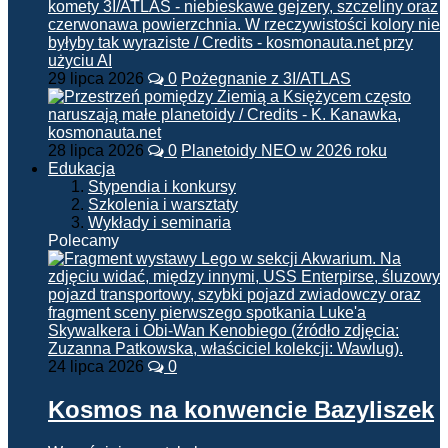
29 lipca 2026
0
Pożegnanie z 3I/ATLAS
28 lipca 2026
0
Planetoidy NEO w 2026 roku
Edukacja
Stypendia i konkursy
Szkolenia i warsztaty
Wykłady i seminaria
Polecamy
24 lipca 2026
0
Kosmos na konwencie Bazyliszek