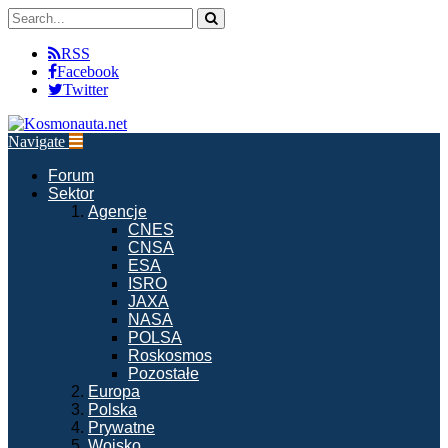
RSS
Facebook
Twitter
Navigate
Forum
Sektor
Agencje
CNES
CNSA
ESA
ISRO
JAXA
NASA
POLSA
Roskosmos
Pozostałe
Europa
Polska
Prywatne
Wojsko