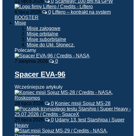
12 lipca 2026
0
Scanway: 100 dni na GPW
6 lipca 2026
0
Liftero – kontrakt na system
BOOSTER
Misje
Misje załogowe
Misje orbitalne
Misje suborbitalne
Misje do Ukł. Słonecz.
Polecamy
7 sierpnia 2026
0
Spacer EVA-96
Wcześniejsze artykuły
28 lipca 2026
0
Koniec misji Sojuz MS-28
25 lipca 2026
0
Udany 13. test Starshipa i Super
Heavy