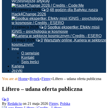
Wcześniejsze artykuły
16 czerwca 2026
0
48 godzin dla Bałtyku: rusza
Hack4Change 2026
2 czerwca 2026
0
Spotkaj ekspertkę: Efekty misji
IGNIS – psychologia w kosmosie
16 maja 2026
0
Warsztaty online „Kariera w sektorze
kosmicznym”
Inne
O serwisie
Kontakt
Spis treści
Kariera
Języki
You are at:
Home
»
Rynek
»
Firmy
»
Liftero – udana oferta publiczna
Liftero – udana oferta publiczna
0
By
Redakcja
on
21 maja 2026
Firmy
,
Polska