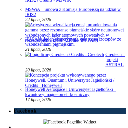
MSWiA – umowa z Komisją Europejską na udział w
IRIS2
22 lipca, 2026
IFJ PAN: Jeden eksperyment, cała mapa izotopów ze
wzbudzeniami pigmejskimi
21 lipca, 2026
Creotech –
projekt
ASTRAL
20 lipca, 2026
Honeywell Aerospace i Uniwersytet Jagielloński –
kwantowy magnetometr kosmiczny
17 lipca, 2026
Facebook