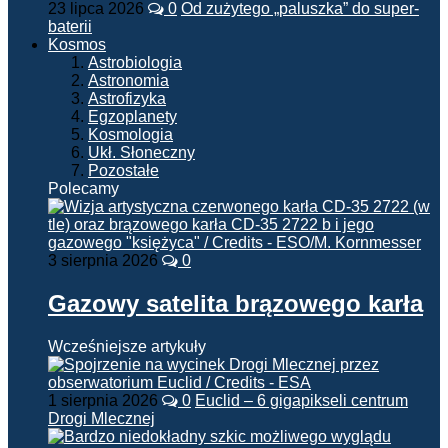
23 lipca 2026
0
Od zużytego „paluszka” do super-
baterii
Kosmos
Astrobiologia
Astronomia
Astrofizyka
Egzoplanety
Kosmologia
Ukł. Słoneczny
Pozostałe
Polecamy
3 sierpnia 2026
0
Gazowy satelita brązowego karła
Wcześniejsze artykuły
1 sierpnia 2026
0
Euclid – 6 gigapikseli centrum
Drogi Mlecznej