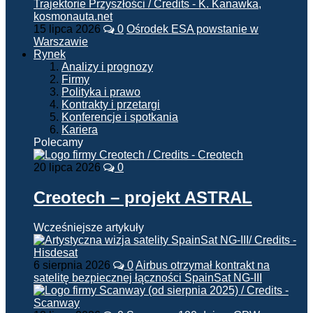
15 lipca 2026
0
Ośrodek ESA powstanie w
Warszawie
Rynek
Analizy i prognozy
Firmy
Polityka i prawo
Kontrakty i przetargi
Konferencje i spotkania
Kariera
Polecamy
20 lipca 2026
0
Creotech – projekt ASTRAL
Wcześniejsze artykuły
6 sierpnia 2026
0
Airbus otrzymał kontrakt na
satelitę bezpiecznej łączności SpainSat NG-III