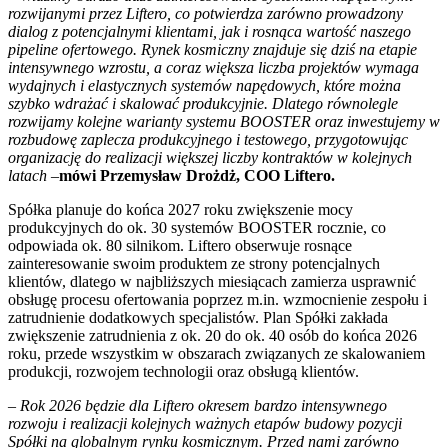
rozwijanymi przez Liftero, co potwierdza zarówno prowadzony
dialog z potencjalnymi klientami, jak i rosnąca wartość naszego
pipeline ofertowego. Rynek kosmiczny znajduje się dziś na etapie
intensywnego wzrostu, a coraz większa liczba projektów wymaga
wydajnych i elastycznych systemów napędowych, które można
szybko wdrażać i skalować produkcyjnie. Dlatego równolegle
rozwijamy kolejne warianty systemu BOOSTER oraz inwestujemy w
rozbudowę zaplecza produkcyjnego i testowego, przygotowując
organizację do realizacji większej liczby kontraktów w kolejnych
latach
–
mówi Przemysław Drożdż, COO Liftero.
Spółka planuje do końca 2027 roku zwiększenie mocy
produkcyjnych do ok. 30 systemów BOOSTER rocznie, co
odpowiada ok. 80 silnikom. Liftero obserwuje rosnące
zainteresowanie swoim produktem ze strony potencjalnych
klientów, dlatego w najbliższych miesiącach zamierza usprawnić
obsługę procesu ofertowania poprzez m.in. wzmocnienie zespołu i
zatrudnienie dodatkowych specjalistów. Plan Spółki zakłada
zwiększenie zatrudnienia z ok. 20 do ok. 40 osób do końca 2026
roku, przede wszystkim w obszarach związanych ze skalowaniem
produkcji, rozwojem technologii oraz obsługą klientów.
–
Rok 2026 będzie dla Liftero okresem bardzo intensywnego
rozwoju i realizacji kolejnych ważnych etapów budowy pozycji
Spółki na globalnym rynku kosmicznym. Przed nami zarówno