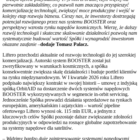
pierwotnie zakładaliśmy, co pozwoli nam znacząco przyspieszyć
komercjalizację technologii, zwiększyć moce produkcyjne i wejść w
kolejny etap rozwoju biznesu. Cieszy nas, że inwestorzy dostrzegają
potencjał rozwijanego przez nas systemu BOOSTER oraz
perspektywy wzrostu rynku napędów kosmicznych. Wierzę, że dalszy
rozwój technologii i skuteczne skalowanie działalności pozwolą nam
systematycznie budować wartość Spółki i wynagrodzić inwestorom
okazane zaufanie
–
dodaje Tomasz Palacz.
Liftero przechodzi aktualnie od rozwoju technologii do jej szerokiej
komercjalizacji. Autorski system BOOSTER został już
zweryfikowany w warunkach kosmicznych, a spółka
konsekwentnie zwiększa skalę działalności i buduje portfel klientów
na rynku międzynarodowym. W I kwartale 2026 roku Liftero
podpisało największy kontrakt w swojej historii – umowę z indyjską
spółką OrbitAID na dostarczenie dwóch systemów napędowych
BOOSTER wykorzystywanych w segmencie in-orbit servicing.
Jednocześnie Spółka prowadzi działania sprzedażowe na rynkach
europejskim, amerykańskim i azjatyckim – wartość pipeline
ofertowego Liftero wynosi ok. 115 mln EUR, a jednym z
kluczowych celów Spółki pozostaje dalsze zwiększanie zdolności
produkcyjnych w odpowiedzi na rosnące globalne zapotrzebowanie
na systemy napędowe dla satelitów.
–
Widzimy bardzo duże zainteresowanie systemami napędowymi