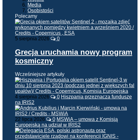
Media
Osobistości
Polecamy
5 sierpnia 2026
0
Grecja uruchamia nowy program
kosmiczny
Wcześniejsze artykuły
4 sierpnia 2026
0
Hiszpania przeznacza fundusze
na IRIS2
22 lipca 2026
0
MSWiA – umowa z Komisją
Europejską na udział w IRIS2