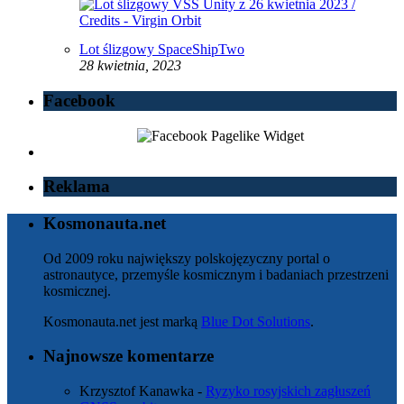
Lot ślizgowy SpaceShipTwo
28 kwietnia, 2023
Facebook
Reklama
Kosmonauta.net
Od 2009 roku największy polskojęzyczny portal o
astronautyce, przemyśle kosmicznym i badaniach przestrzeni
kosmicznej.
Kosmonauta.net jest marką
Blue Dot Solutions
.
Najnowsze komentarze
Krzysztof Kanawka
-
Ryzyko rosyjskich zagłuszeń