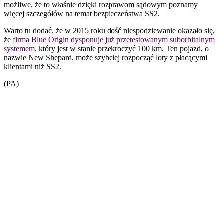
możliwe, że to właśnie dzięki rozprawom sądowym poznamy
więcej szczegółów na temat bezpieczeństwa SS2.
Warto tu dodać, że w 2015 roku dość niespodziewanie okazało się,
że
firma Blue Origin dysponuje już przetestowanym suborbitalnym
systemem
, który jest w stanie przekroczyć 100 km. Ten pojazd, o
nazwie New Shepard, może szybciej rozpocząć loty z płacącymi
klientami niż SS2.
(PA)