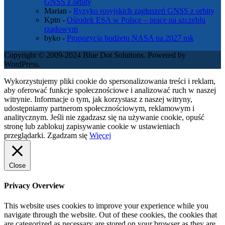
GNSS z orbity
Marian
-
Ryzyko rosyjskich zagłuszeń GNSS z orbity
Kptn
-
Ośrodek ESA w Polsce – prace na szczeblu
rządowym
byko
-
Propozycja budżetu NASA na 2027 rok
Copyright © 2009-2024 Blue Dot Solutions. Powered by
WordPress.
Wykorzystujemy pliki cookie do spersonalizowania treści i reklam,
aby oferować funkcje społecznościowe i analizować ruch w naszej
witrynie. Informacje o tym, jak korzystasz z naszej witryny,
udostępniamy partnerom społecznościowym, reklamowym i
analitycznym. Jeśli nie zgadzasz się na używanie cookie, opuść
stronę lub zablokuj zapisywanie cookie w ustawieniach
przeglądarki.
Zgadzam się
Więcej
Close
Privacy Overview
This website uses cookies to improve your experience while you
navigate through the website. Out of these cookies, the cookies that
are categorized as necessary are stored on your browser as they are