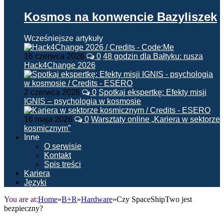
Kosmos na konwencie Bazyliszek
Wcześniejsze artykuły
16 czerwca 2026
0
48 godzin dla Bałtyku: rusza
Hack4Change 2026
2 czerwca 2026
0
Spotkaj ekspertkę: Efekty misji
IGNIS – psychologia w kosmosie
16 maja 2026
0
Warsztaty online „Kariera w sektorze
kosmicznym”
Inne
O serwisie
Kontakt
Spis treści
Kariera
Języki
You are at:
Home
»
B+R
»
Hardware
»
Czy SpaceShipTwo jest
bezpieczny?