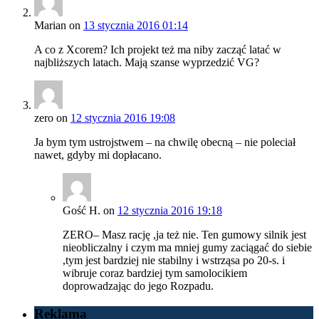
Marian
on
13 stycznia 2016 01:14
A co z Xcorem? Ich projekt też ma niby zacząć latać w
najbliższych latach. Mają szanse wyprzedzić VG?
zero
on
12 stycznia 2016 19:08
Ja bym tym ustrojstwem – na chwilę obecną – nie poleciał
nawet, gdyby mi dopłacano.
Gość H.
on
12 stycznia 2016 19:18
ZERO– Masz rację ,ja też nie. Ten gumowy silnik jest
nieobliczalny i czym ma mniej gumy zaciągać do siebie
,tym jest bardziej nie stabilny i wstrząsa po 20-s. i
wibruje coraz bardziej tym samolocikiem
doprowadzając do jego Rozpadu.
Reklama