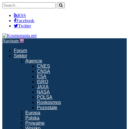
RSS
Facebook
Twitter
Navigate
Forum
Sektor
Agencje
CNES
CNSA
ESA
ISRO
JAXA
NASA
POLSA
Roskosmos
Pozostałe
Europa
Polska
Prywatne
Wojsko