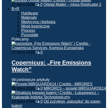
11 lipca 2026
0
Orbital Matter – misja Replicator 2
B+R
Hardware
Materiały
Medycyna i biologia
Misje kosmiczne
Procesy
Pozostałe
Polecamy
31 lipca 2026
0
Copernicus: „Fire Emissions
Watch”
Wcześniejsze artykuły
26 lipca 2026
0
MIRORES – projekt MIRGUARD614
23 lipca 2026
0
Od zużytego „paluszka” do super-
baterii