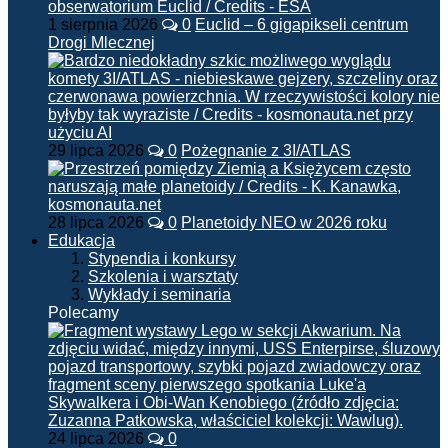
1 sierpnia 2026
0
Euclid – 6 gigapikseli centrum
Drogi Mlecznej
29 lipca 2026
0
Pożegnanie z 3I/ATLAS
28 lipca 2026
0
Planetoidy NEO w 2026 roku
Edukacja
Stypendia i konkursy
Szkolenia i warsztaty
Wykłady i seminaria
Polecamy
24 lipca 2026
0