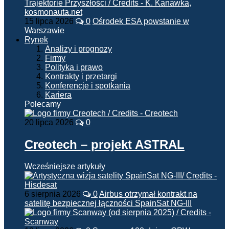
15 lipca 2026
0
Ośrodek ESA powstanie w
Warszawie
Rynek
Analizy i prognozy
Firmy
Polityka i prawo
Kontrakty i przetargi
Konferencje i spotkania
Kariera
Polecamy
20 lipca 2026
0
Creotech – projekt ASTRAL
Wcześniejsze artykuły
6 sierpnia 2026
0
Airbus otrzymał kontrakt na
satelitę bezpiecznej łączności SpainSat NG-III