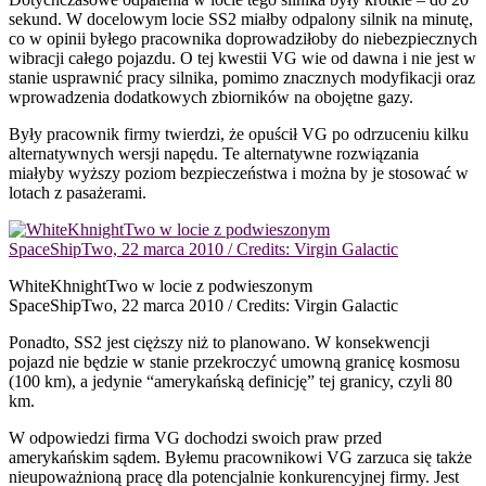
sekund. W docelowym locie SS2 miałby odpalony silnik na minutę,
co w opinii byłego pracownika doprowadziłoby do niebezpiecznych
wibracji całego pojazdu. O tej kwestii VG wie od dawna i nie jest w
stanie usprawnić pracy silnika, pomimo znacznych modyfikacji oraz
wprowadzenia dodatkowych zbiorników na obojętne gazy.
Były pracownik firmy twierdzi, że opuścił VG po odrzuceniu kilku
alternatywnych wersji napędu. Te alternatywne rozwiązania
miałyby wyższy poziom bezpieczeństwa i można by je stosować w
lotach z pasażerami.
WhiteKhnightTwo w locie z podwieszonym
SpaceShipTwo, 22 marca 2010 / Credits: Virgin Galactic
Ponadto, SS2 jest cięższy niż to planowano. W konsekwencji
pojazd nie będzie w stanie przekroczyć umowną granicę kosmosu
(100 km), a jedynie “amerykańską definicję” tej granicy, czyli 80
km.
W odpowiedzi firma VG dochodzi swoich praw przed
amerykańskim sądem. Byłemu pracownikowi VG zarzuca się także
nieupoważnioną pracę dla potencjalnie konkurencyjnej firmy. Jest