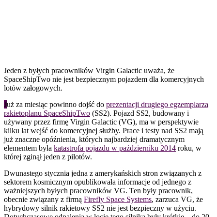
Jeden z byłych pracowników Virgin Galactic uważa, że
SpaceShipTwo nie jest bezpiecznym pojazdem dla komercyjnych
lotów załogowych.
J
uż za miesiąc powinno dojść do
prezentacji drugiego egzemplarza
rakietoplanu SpaceShipTwo
(SS2). Pojazd SS2, budowany i
używany przez firmę Virgin Galactic (VG), ma w perspektywie
kilku lat wejść do komercyjnej służby. Prace i testy nad SS2 mają
już znaczne opóźnienia, których najbardziej dramatycznym
elementem była
katastrofa pojazdu w październiku 2014
roku, w
której zginął jeden z pilotów.
Dwunastego stycznia jedna z amerykańskich stron związanych z
sektorem kosmicznym opublikowała informacje od jednego z
ważniejszych byłych pracowników VG. Ten były pracownik,
obecnie związany z firmą
Firefly Space Systems
, zarzuca VG, że
hybrydowy silnik rakietowy SS2 nie jest bezpieczny w użyciu.
Dotychczasowe odpalenia w locie tego silnika były krótkie – do 20