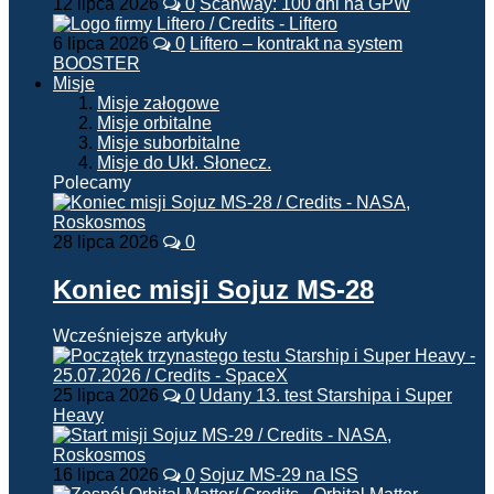
12 lipca 2026
0
Scanway: 100 dni na GPW
6 lipca 2026
0
Liftero – kontrakt na system
BOOSTER
Misje
Misje załogowe
Misje orbitalne
Misje suborbitalne
Misje do Ukł. Słonecz.
Polecamy
28 lipca 2026
0
Koniec misji Sojuz MS-28
Wcześniejsze artykuły
25 lipca 2026
0
Udany 13. test Starshipa i Super
Heavy
16 lipca 2026
0
Sojuz MS-29 na ISS