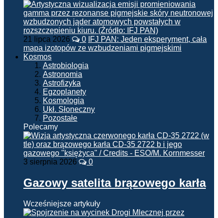
21 lipca 2026
0
IFJ PAN: Jeden eksperyment, cała
mapa izotopów ze wzbudzeniami pigmejskimi
Kosmos
Astrobiologia
Astronomia
Astrofizyka
Egzoplanety
Kosmologia
Ukł. Słoneczny
Pozostałe
Polecamy
3 sierpnia 2026
0
Gazowy satelita brązowego karła
Wcześniejsze artykuły