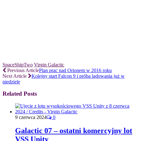
SpaceShipTwo
Virgin Galactic
Previous Article
Plan prac nad Orionem w 2016 roku
Next Article
Kolejny start Falcon 9 i próba lądowania już w
niedzielę
Related Posts
9 czerwca 2024
0
Galactic 07 – ostatni komercyjny lot
VSS Unity