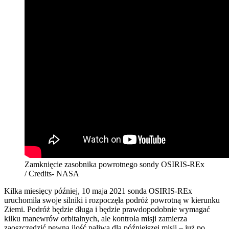
Zamknięcie zasobnika powrotnego sondy OSIRIS-REx
/ Credits- NASA
Kilka miesięcy później, 10 maja 2021 sonda OSIRIS-REx
uruchomiła swoje silniki i rozpoczęła podróż powrotną w kierunku
Ziemi. Podróż będzie długa i będzie prawdopodobnie wymagać
kilku manewrów orbitalnych, ale kontrola misji zamierza
zaoszczędzić pewną ilość paliwa dla późniejszej misji – już po