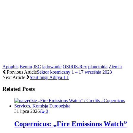
Apophis
Bennu
JSC
lądowanie
OSIRIS-Rex
planetoida
Ziemia
Previous Article
Sektor kosmiczny 1 – 17 września 2023
Next Article
Start misji Aditya-L1
Related Posts
31 lipca 2026
0
Copernicus: „Fire Emissions Watch”