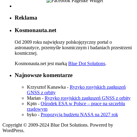
Reklama
Kosmonauta.net
Od 2009 roku największy polskojęzyczny portal o
astronautyce, przemyśle kosmicznym i badaniach przestrzeni
kosmicznej.
Kosmonauta.net jest marką
Blue Dot Solutions
.
Najnowsze komentarze
Krzysztof Kanawka
-
Ryzyko rosyjskich zagłuszeń
GNSS z orbity
Marian
-
Ryzyko rosyjskich zagłuszeń GNSS z orbity
Kptn
-
Ośrodek ESA w Polsce – prace na szczeblu
rządowym
byko
-
Propozycja budżetu NASA na 2027 rok
Copyright © 2009-2024 Blue Dot Solutions. Powered by
WordPress.