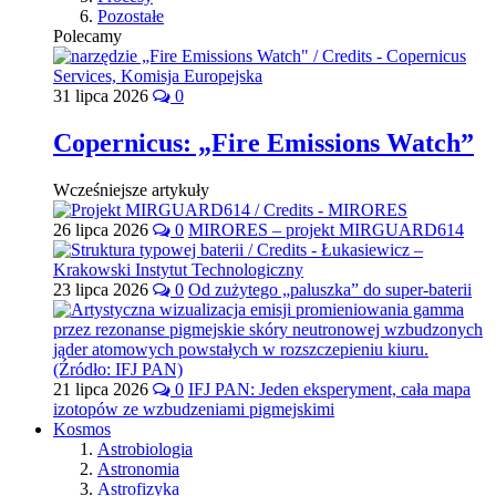
Pozostałe
Polecamy
31 lipca 2026
0
Copernicus: „Fire Emissions Watch”
Wcześniejsze artykuły
26 lipca 2026
0
MIRORES – projekt MIRGUARD614
23 lipca 2026
0
Od zużytego „paluszka” do super-baterii
21 lipca 2026
0
IFJ PAN: Jeden eksperyment, cała mapa
izotopów ze wzbudzeniami pigmejskimi
Kosmos
Astrobiologia
Astronomia
Astrofizyka