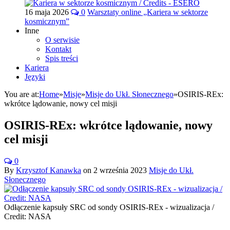
16 maja 2026
0
Warsztaty online „Kariera w sektorze
kosmicznym”
Inne
O serwisie
Kontakt
Spis treści
Kariera
Języki
You are at:
Home
»
Misje
»
Misje do Ukł. Słonecznego
»
OSIRIS-REx:
wkrótce lądowanie, nowy cel misji
OSIRIS-REx: wkrótce lądowanie, nowy
cel misji
0
By
Krzysztof Kanawka
on
2 września 2023
Misje do Ukł.
Słonecznego
Odłączenie kapsuły SRC od sondy OSIRIS-REx - wizualizacja /
Credit: NASA