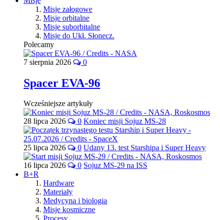
Misje
Misje załogowe
Misje orbitalne
Misje suborbitalne
Misje do Ukł. Słonecz.
Polecamy
7 sierpnia 2026
0
Spacer EVA-96
Wcześniejsze artykuły
28 lipca 2026
0
Koniec misji Sojuz MS-28
25 lipca 2026
0
Udany 13. test Starshipa i Super Heavy
16 lipca 2026
0
Sojuz MS-29 na ISS
B+R
Hardware
Materiały
Medycyna i biologia
Misje kosmiczne
Procesy