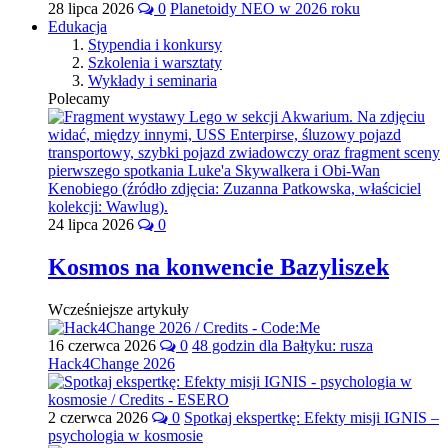
28 lipca 2026
0
Planetoidy NEO w 2026 roku
Edukacja
Stypendia i konkursy
Szkolenia i warsztaty
Wykłady i seminaria
Polecamy
24 lipca 2026
0
Kosmos na konwencie Bazyliszek
Wcześniejsze artykuły
16 czerwca 2026
0
48 godzin dla Bałtyku: rusza
Hack4Change 2026
2 czerwca 2026
0
Spotkaj ekspertkę: Efekty misji IGNIS –
psychologia w kosmosie