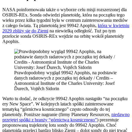
NASA poinformowała także o wyborze celu misji rozszerzonej dla
OSIRIS-REx. Sonda odwiedzi planetoidę, która na początku tego
wieku przez kilka tygodni była w centrum zainteresowania mediów
z całego świata. Tą planetoidą jest 99942 Apophis,
która w kwietniu
2029 zbliży się do Ziemi
na niewielką odległość. Tuż po tym
przelocie sonda OSIRIS-REx wejdzie na orbitę wokół planetoidy
Apophis.
Prawdopodobny wygląd 99942 Apophis, na podstawie
danych radarowych z początku tej dekady / Credits –
Astronomical Institute of the Charles University: Josef
Ďurech, Vojtěch Sidorin
Warto tu dodać, że odkrycie 99942 Apophis nastąpiło “na początku
ery New Space”. W kolejnych latach spółki zainteresowane
tematyką “górnictwa kosmicznego” często odnosiły do tej
planetoidy. Poniższe nagranie (firmy Planetary Resources,
niedawno
przejętej spółki z branży “górnictwa kosmicznego”
) prezentuje
proponowaną trajektorię lotu sondy do 99942 Apophis. Choć
planetoida przeleci bardzo blisko Ziemi – dolot sondy do niej trwać