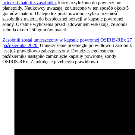
ucieczki materii z zasobnika
, który przyłożono do powierzchni
planetoidy. Naukowcy uważają, że utracono w ten sposób około 5
gramów materii. Dlatego tez postanowiono szybko przenieść
zasobnik z materią do bezpiecznej pozycji w kapsule powrotnej
sondy. Ostatnie wyliczenia przed lądowaniem wskazują, że sonda
zebrała około 250 gramów materii.
Zasobnik został umieszczony w kapsule powrotnej OSIRIS-REx 27
października 2020.
Umieszczenie przebiegło prawidłowo i zasobnik
jest już prawidłowo zabezpieczony. Dwudziestego ósmego
października nastąpiło zamknięcie kapsuły powrotnej sondy
OSIRIS-REx. Zamknięcie przebiegło prawidłowo.