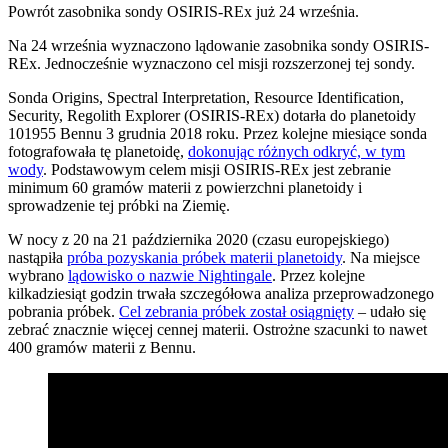
Powrót zasobnika sondy OSIRIS-REx już 24 września.
N
a 24 września wyznaczono lądowanie zasobnika sondy OSIRIS-
REx. Jednocześnie wyznaczono cel misji rozszerzonej tej sondy.
Sonda Origins, Spectral Interpretation, Resource Identification,
Security, Regolith Explorer (OSIRIS-REx) dotarła do planetoidy
101955 Bennu 3 grudnia 2018 roku. Przez kolejne miesiące sonda
fotografowała tę planetoidę,
dokonując różnych odkryć, w tym
wody
. Podstawowym celem misji OSIRIS-REx jest zebranie
minimum 60 gramów materii z powierzchni planetoidy i
sprowadzenie tej próbki na Ziemię.
W nocy z 20 na 21 października 2020 (czasu europejskiego)
nastąpiła
próba pozyskania próbek materii planetoidy
. Na miejsce
wybrano
lądowisko o nazwie Nightingale
. Przez kolejne
kilkadziesiąt godzin trwała szczegółowa analiza przeprowadzonego
pobrania próbek.
Cel zebrania próbek został osiągnięty
– udało się
zebrać znacznie więcej cennej materii. Ostrożne szacunki to nawet
400 gramów materii z Bennu.