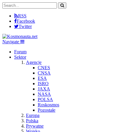
RSS
Facebook
Twitter
Navigate
Forum
Sektor
Agencje
CNES
CNSA
ESA
ISRO
JAXA
NASA
POLSA
Roskosmos
Pozostałe
Europa
Polska
Prywatne
Wojsko