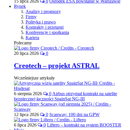
15 lipca 2026
0
Ośrodek ESA powstanie w Warszawie
Rynek
Analizy i prognozy
Firmy
Polityka i prawo
Kontrakty i przetargi
Konferencje i spotkania
Kariera
Polecamy
20 lipca 2026
0
Creotech – projekt ASTRAL
Wcześniejsze artykuły
6 sierpnia 2026
0
Airbus otrzymał kontrakt na satelitę
bezpiecznej łączności SpainSat NG-III
12 lipca 2026
0
Scanway: 100 dni na GPW
6 lipca 2026
0
Liftero – kontrakt na system BOOSTER