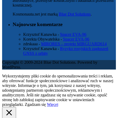
astronautyce, przemyśle kosmicznym i badaniach przestrzeni
kosmicznej.
Kosmonauta.net jest marką
Blue Dot Solutions
.
Najnowsze komentarze
Krzysztof Kanawka
-
Spacer EVA-96
Korekta Obywatelska
-
Spacer EVA-96
zdrskaaa
-
MIRORES – projekt MIRGUARD614
Krzysztof Kanawka
-
Ryzyko rosyjskich zagłuszeń
GNSS z orbity
Copyright © 2009-2024 Blue Dot Solutions. Powered by
WordPress.
Wykorzystujemy pliki cookie do spersonalizowania treści i reklam,
aby oferować funkcje społecznościowe i analizować ruch w naszej
witrynie. Informacje o tym, jak korzystasz z naszej witryny,
udostępniamy partnerom społecznościowym, reklamowym i
analitycznym. Jeśli nie zgadzasz się na używanie cookie, opuść
stronę lub zablokuj zapisywanie cookie w ustawieniach
przeglądarki.
Zgadzam się
Więcej