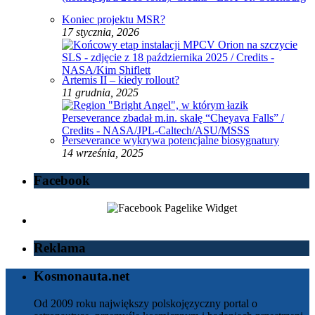
Koniec projektu MSR?
17 stycznia, 2026
Artemis II – kiedy rollout?
11 grudnia, 2025
Perseverance wykrywa potencjalne biosygnatury
14 września, 2025
Facebook
Reklama
Kosmonauta.net
Od 2009 roku największy polskojęzyczny portal o