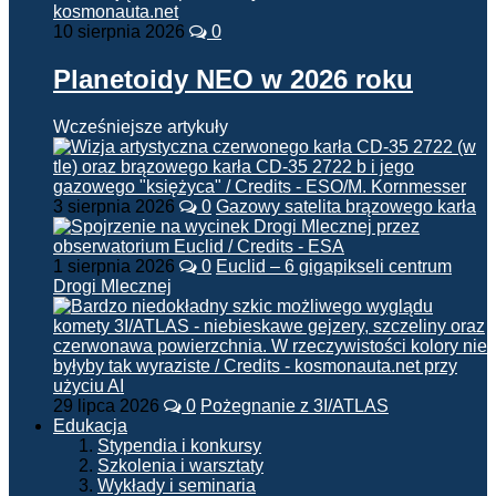
10 sierpnia 2026
0
Planetoidy NEO w 2026 roku
Wcześniejsze artykuły
3 sierpnia 2026
0
Gazowy satelita brązowego karła
1 sierpnia 2026
0
Euclid – 6 gigapikseli centrum
Drogi Mlecznej
29 lipca 2026
0
Pożegnanie z 3I/ATLAS
Edukacja
Stypendia i konkursy
Szkolenia i warsztaty
Wykłady i seminaria