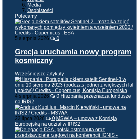
Media
Osobistości
Polecamy
5 sierpnia 2026
0
Grecja uruchamia nowy program
kosmiczny
Wcześniejsze artykuły
4 sierpnia 2026
0
Hiszpania przeznacza fundusze
na IRIS2
22 lipca 2026
0
MSWiA – umowa z Komisją
Europejską na udział w IRIS2