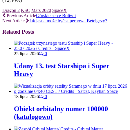
(Tw, PFA)
Dragon 2
KSC
Mars 2020
SpaceX
Previous Article
Górskie serce Boliwii
Next Article
Jak jasna może być supernowa Betelgezy?
Related Posts
25 lipca 2026
0
Udany 13. test Starshipa i Super
Heavy
18 lipca 2026
0
Obiekt orbitalny numer 100000
(katalogowo)