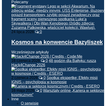
Polecamy
24 lipca 2026
0
Kosmos na konwencie Bazyliszek
Wcześniejsze artykuły
16 czerwca 2026
0
48 godzin dla Bałtyku: rusza
Hack4Change 2026
2 czerwca 2026
0
Spotkaj ekspertkę: Efekty misji
IGNIS – psychologia w kosmosie
16 maja 2026
0
Warsztaty online „Kariera w sektorze
kosmicznym”
Inne
O serwisie