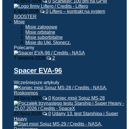
12 lipca 2026
0
Scanway: 100 dni na GPW
6 lipca 2026
0
Liftero – kontrakt na system
BOOSTER
Misje
Misje załogowe
Misje orbitalne
Misje suborbitalne
Misje do Ukł. Słonecz.
Polecamy
7 sierpnia 2026
2
Spacer EVA-96
Wcześniejsze artykuły
28 lipca 2026
0
Koniec misji Sojuz MS-28
25 lipca 2026
0
Udany 13. test Starshipa i Super
Heavy