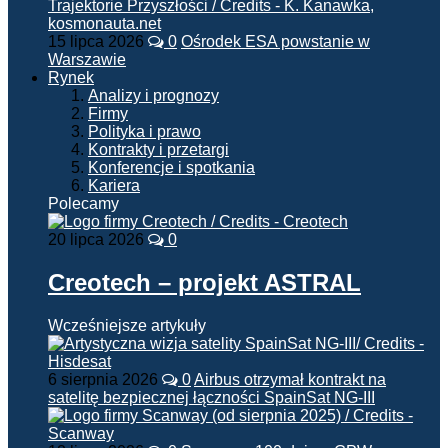
15 lipca 2026
0
Ośrodek ESA powstanie w
Warszawie
Rynek
Analizy i prognozy
Firmy
Polityka i prawo
Kontrakty i przetargi
Konferencje i spotkania
Kariera
Polecamy
20 lipca 2026
0
Creotech – projekt ASTRAL
Wcześniejsze artykuły
6 sierpnia 2026
0
Airbus otrzymał kontrakt na
satelitę bezpiecznej łączności SpainSat NG-III