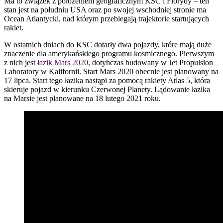
Ma to związek z położeniem geograficznym KSC i Florydy – ten
stan jest na południu USA oraz po swojej wschodniej stronie ma
Ocean Atlantycki, nad którym przebiegają trajektorie startujących
rakiet.
W ostatnich dniach do KSC dotarły dwa pojazdy, które mają duże
znaczenie dla amerykańskiego programu kosmicznego. Pierwszym
z nich jest
łazik Mars 2020
, dotyhczas budowany w Jet Propulsion
Laboratory w Kalifornii. Start Mars 2020 obecnie jest planowany na
17 lipca. Start tego łazika nastąpi za pomocą rakiety Atlas 5, która
skieruje pojazd w kierunku Czerwonej Planety. Lądowanie łazika
na Marsie jest planowane na 18 lutego 2021 roku.