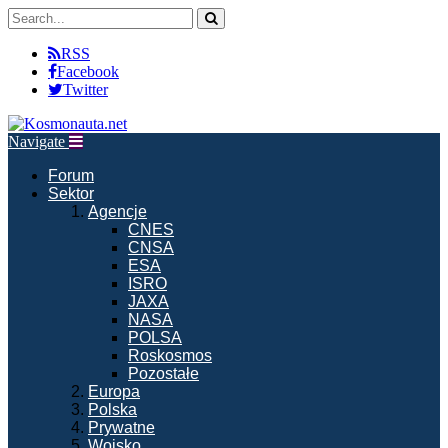
RSS
Facebook
Twitter
Navigate
Forum
Sektor
Agencje
CNES
CNSA
ESA
ISRO
JAXA
NASA
POLSA
Roskosmos
Pozostałe
Europa
Polska
Prywatne
Wojsko