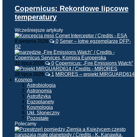
Copernicus: Rekordowe lipcowe
temperatury
Wcześniejsze artykuły
8 sierpnia 2026
0
Sener – lotne egzemplarze DFP-
B2
31 lipca 2026
0
Copernicus: „Fire Emissions Watch”
26 lipca 2026
1
MIRORES – projekt MIRGUARD614
Kosmos
Astrobiologia
Astronomia
Astrofizyka
Egzoplanety
Kosmologia
Ukł. Słoneczny
Pozostałe
Polecamy