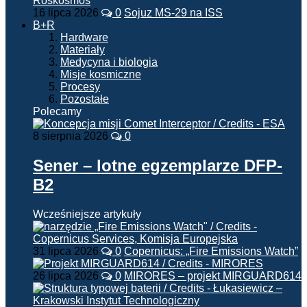
16 lipca 2026
0
Sojuz MS-29 na ISS
B+R
Hardware
Materiały
Medycyna i biologia
Misje kosmiczne
Procesy
Pozostałe
Polecamy
8 sierpnia 2026
0
Sener – lotne egzemplarze DFP-
B2
Wcześniejsze artykuły
31 lipca 2026
0
Copernicus: „Fire Emissions Watch”
26 lipca 2026
0
MIRORES – projekt MIRGUARD614