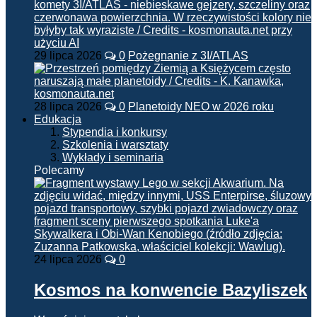
29 lipca 2026
0
Pożegnanie z 3I/ATLAS
28 lipca 2026
0
Planetoidy NEO w 2026 roku
Edukacja
Stypendia i konkursy
Szkolenia i warsztaty
Wykłady i seminaria
Polecamy
24 lipca 2026
0
Kosmos na konwencie Bazyliszek