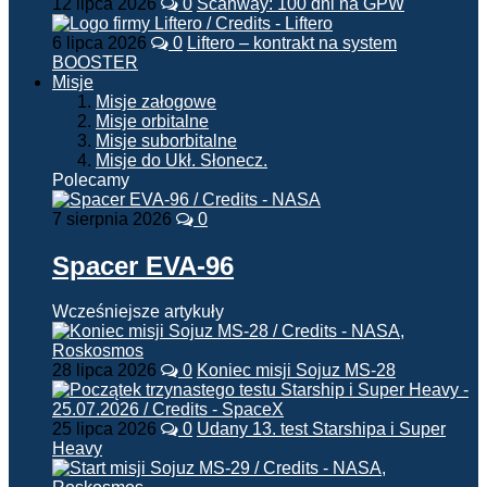
12 lipca 2026
0
Scanway: 100 dni na GPW
6 lipca 2026
0
Liftero – kontrakt na system
BOOSTER
Misje
Misje załogowe
Misje orbitalne
Misje suborbitalne
Misje do Ukł. Słonecz.
Polecamy
7 sierpnia 2026
0
Spacer EVA-96
Wcześniejsze artykuły
28 lipca 2026
0
Koniec misji Sojuz MS-28
25 lipca 2026
0
Udany 13. test Starshipa i Super
Heavy