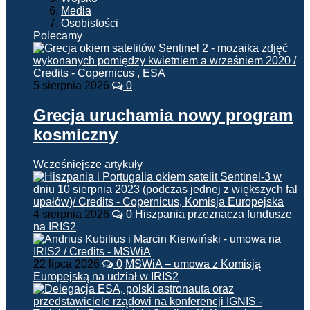
Media
Osobistości
Polecamy
5 sierpnia 2026
0
Grecja uruchamia nowy program
kosmiczny
Wcześniejsze artykuły
4 sierpnia 2026
0
Hiszpania przeznacza fundusze
na IRIS2
22 lipca 2026
0
MSWiA – umowa z Komisją
Europejską na udział w IRIS2