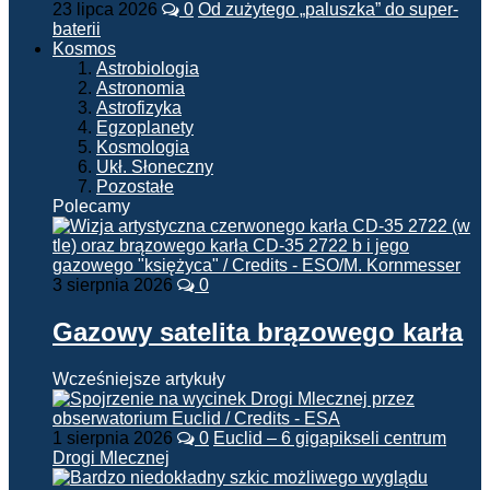
23 lipca 2026
0
Od zużytego „paluszka” do super-
baterii
Kosmos
Astrobiologia
Astronomia
Astrofizyka
Egzoplanety
Kosmologia
Ukł. Słoneczny
Pozostałe
Polecamy
3 sierpnia 2026
0
Gazowy satelita brązowego karła
Wcześniejsze artykuły
1 sierpnia 2026
0
Euclid – 6 gigapikseli centrum
Drogi Mlecznej