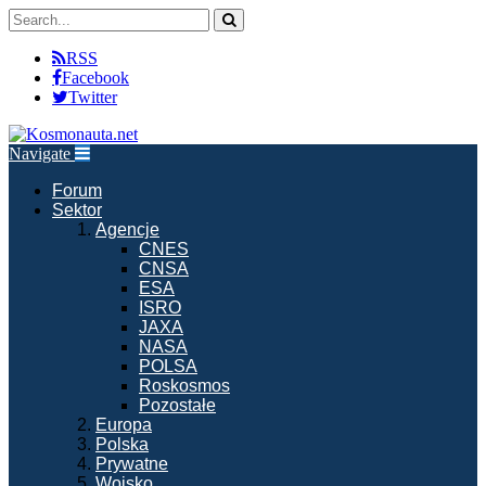
RSS
Facebook
Twitter
Navigate
Forum
Sektor
Agencje
CNES
CNSA
ESA
ISRO
JAXA
NASA
POLSA
Roskosmos
Pozostałe
Europa
Polska
Prywatne
Wojsko