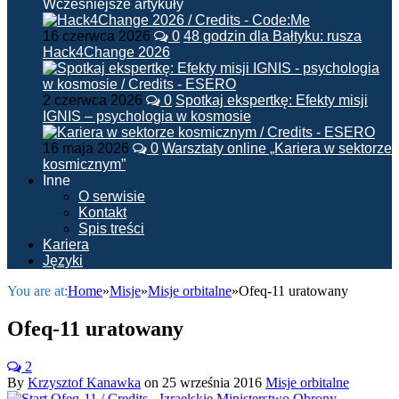
Wcześniejsze artykuły
16 czerwca 2026
0
48 godzin dla Bałtyku: rusza
Hack4Change 2026
2 czerwca 2026
0
Spotkaj ekspertkę: Efekty misji
IGNIS – psychologia w kosmosie
16 maja 2026
0
Warsztaty online „Kariera w sektorze
kosmicznym”
Inne
O serwisie
Kontakt
Spis treści
Kariera
Języki
You are at:
Home
»
Misje
»
Misje orbitalne
»
Ofeq-11 uratowany
Ofeq-11 uratowany
2
By
Krzysztof Kanawka
on
25 września 2016
Misje orbitalne