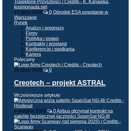
15 lipca 2026
0
Ośrodek ESA powstanie w
Warszawie
Rynek
Analizy i prognozy
Firmy
Polityka i prawo
Kontrakty i przetargi
Konferencje i spotkania
Kariera
Polecamy
20 lipca 2026
0
Creotech – projekt ASTRAL
Wcześniejsze artykuły
6 sierpnia 2026
0
Airbus otrzymał kontrakt na
satelitę bezpiecznej łączności SpainSat NG-III