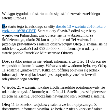
W ciągu tygodnia od startu udało się ustabilizować izraelskiego
satelitę Ofeq-11.
D
o startu tego izraelskiego satelity
doszło 13 września 2016 roku o
godzinie 16:38 CEST
. Start rakiety Shavit-2 odbył się z bazy
wojskowej Palmachim, znajdującej się na wybrzeżu morza
Śródziemnego, około 20 km na południe od Tel Awiwu. Lot
przebiegł prawidłowo i satelita obserwacyjny Ofeq-11 znalazł się na
orbicie o wysokości od 350 do 600 km. Informacje o udanym
starcie podało Izraelskie Ministerstwo Obrony.
Dość szybko pojawiła się jednak informacja, że Ofeq-11 obraca się
w sposób niekontrolowany. Wówczas nie wiadomo było, czy Ofeq-
11 zostanie „uratowany”. Kilka dni później pojawiła się jednak
informacja, że wojsko Izraela jest „optymistyczne” w kwestii
odzyskania tego satelity.
W środę, 21 września, lokalne źródła izraelskie poinformowały, że
udało się odzyskać kontrolę nad Ofeq-11. Satelita przesłał pierwsze
zdjęcia na Ziemię. Jednocześnie nawiązano stały kontakt z satelitą.
Ofeq-11 to izraelski wojskowy satelita zwiadu optycznego. Z
dostępnych informacji wynika, że będzie z niego korzystać także