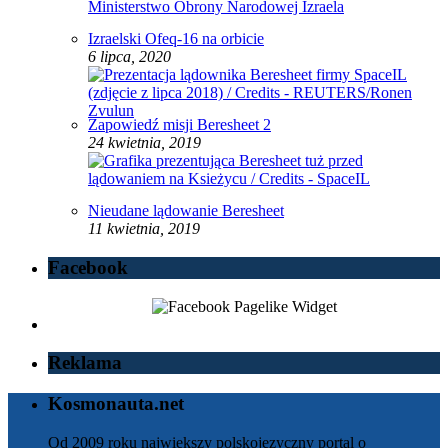
Izraelski Ofeq-16 na orbicie
6 lipca, 2020
Zapowiedź misji Beresheet 2
24 kwietnia, 2019
Nieudane lądowanie Beresheet
11 kwietnia, 2019
Facebook
Reklama
Kosmonauta.net
Od 2009 roku największy polskojęzyczny portal o