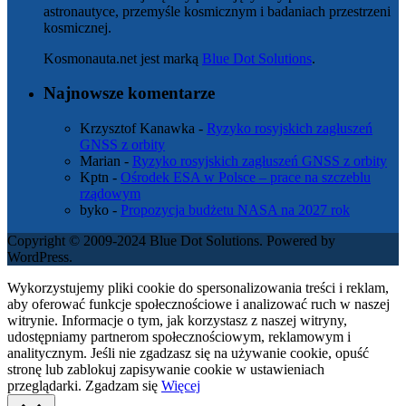
astronautyce, przemyśle kosmicznym i badaniach przestrzeni
kosmicznej.
Kosmonauta.net jest marką
Blue Dot Solutions
.
Najnowsze komentarze
Krzysztof Kanawka
-
Ryzyko rosyjskich zagłuszeń
GNSS z orbity
Marian
-
Ryzyko rosyjskich zagłuszeń GNSS z orbity
Kptn
-
Ośrodek ESA w Polsce – prace na szczeblu
rządowym
byko
-
Propozycja budżetu NASA na 2027 rok
Copyright © 2009-2024 Blue Dot Solutions. Powered by
WordPress.
Wykorzystujemy pliki cookie do spersonalizowania treści i reklam,
aby oferować funkcje społecznościowe i analizować ruch w naszej
witrynie. Informacje o tym, jak korzystasz z naszej witryny,
udostępniamy partnerom społecznościowym, reklamowym i
analitycznym. Jeśli nie zgadzasz się na używanie cookie, opuść
stronę lub zablokuj zapisywanie cookie w ustawieniach
przeglądarki.
Zgadzam się
Więcej