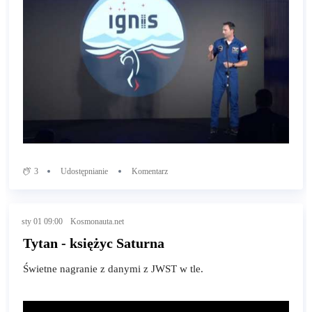
3
Udostępnianie
Komentarz
sty 01 09:00
Kosmonauta.net
Tytan - księżyc Saturna
Świetne nagranie z danymi z JWST w tle.