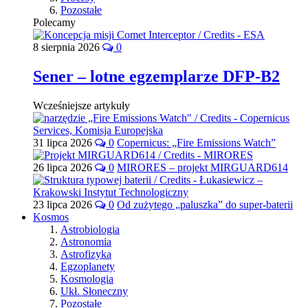
Pozostałe
Polecamy
8 sierpnia 2026
0
Sener – lotne egzemplarze DFP-B2
Wcześniejsze artykuły
31 lipca 2026
0
Copernicus: „Fire Emissions Watch”
26 lipca 2026
0
MIRORES – projekt MIRGUARD614
23 lipca 2026
0
Od zużytego „paluszka” do super-baterii
Kosmos
Astrobiologia
Astronomia
Astrofizyka
Egzoplanety
Kosmologia
Ukł. Słoneczny
Pozostałe