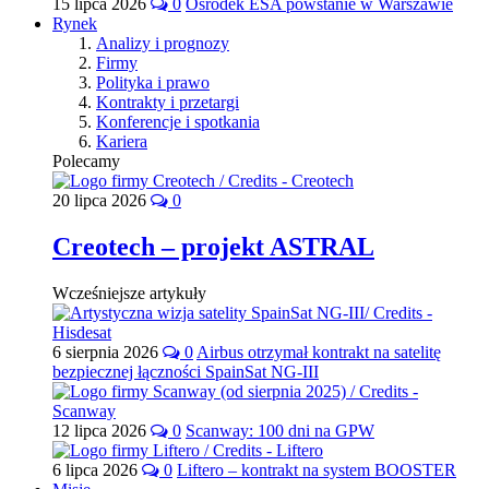
15 lipca 2026
0
Ośrodek ESA powstanie w Warszawie
Rynek
Analizy i prognozy
Firmy
Polityka i prawo
Kontrakty i przetargi
Konferencje i spotkania
Kariera
Polecamy
20 lipca 2026
0
Creotech – projekt ASTRAL
Wcześniejsze artykuły
6 sierpnia 2026
0
Airbus otrzymał kontrakt na satelitę
bezpiecznej łączności SpainSat NG-III
12 lipca 2026
0
Scanway: 100 dni na GPW
6 lipca 2026
0
Liftero – kontrakt na system BOOSTER