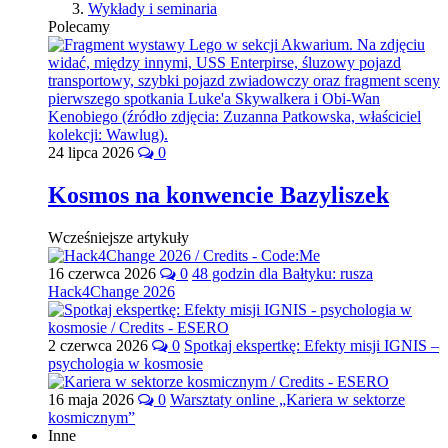
Wykłady i seminaria
Polecamy
24 lipca 2026
0
Kosmos na konwencie Bazyliszek
Wcześniejsze artykuły
16 czerwca 2026
0
48 godzin dla Bałtyku: rusza
Hack4Change 2026
2 czerwca 2026
0
Spotkaj ekspertkę: Efekty misji IGNIS –
psychologia w kosmosie
16 maja 2026
0
Warsztaty online „Kariera w sektorze
kosmicznym”
Inne