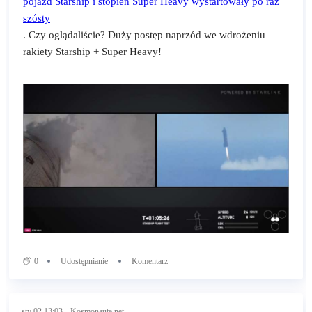
pojazd Starship i stopień Super Heavy wystartowały po raz
szósty
. Czy oglądaliście? Duży postęp naprzód we wdrożeniu
rakiety Starship + Super Heavy!
0
Udostępnianie
Komentarz
sty 02 13:03
Kosmonauta.net