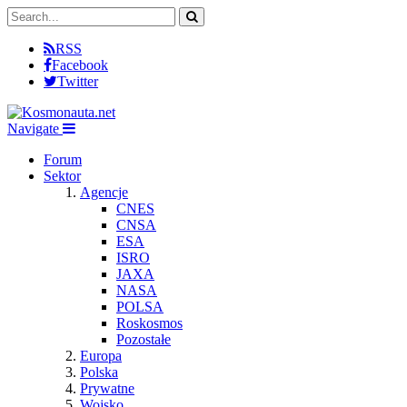
RSS
Facebook
Twitter
Navigate
Forum
Sektor
Agencje
CNES
CNSA
ESA
ISRO
JAXA
NASA
POLSA
Roskosmos
Pozostałe
Europa
Polska
Prywatne
Wojsko