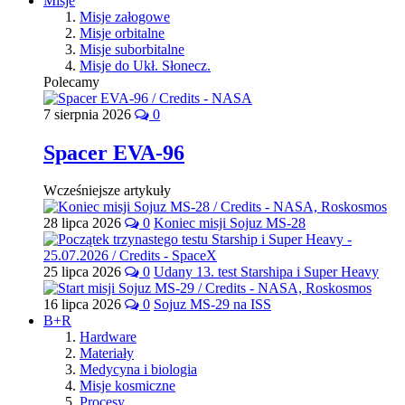
Misje
Misje załogowe
Misje orbitalne
Misje suborbitalne
Misje do Ukł. Słonecz.
Polecamy
7 sierpnia 2026
0
Spacer EVA-96
Wcześniejsze artykuły
28 lipca 2026
0
Koniec misji Sojuz MS-28
25 lipca 2026
0
Udany 13. test Starshipa i Super Heavy
16 lipca 2026
0
Sojuz MS-29 na ISS
B+R
Hardware
Materiały
Medycyna i biologia
Misje kosmiczne
Procesy