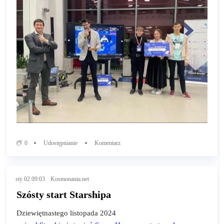
0
Udostępnianie
Komentarz
sty 02 09:03
Kosmonauta.net
Szósty start Starshipa
Dziewiętnastego listopada 2024