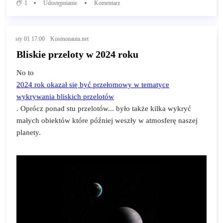
1
Udostępnianie
Komentarz
sty 01 17:00
Kosmonauta.net
Bliskie przeloty w 2024 roku
No to
2024 rok okazał się być przełomowy w tematyce
wykrywania bliskich przelotów
. Oprócz ponad stu przelotów... było także kilka wykryć
małych obiektów które później weszły w atmosferę naszej
planety.