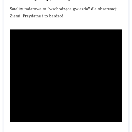
Satelity radarowe to "wschodząca gwiazda" dla obserwacji
Ziemi. Przydatne i to bardzo!