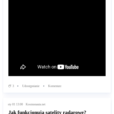
3
Udostępnianie
Komentarz
sty 01 13:00
Kosmonauta.net
Jak funkcjonują satelity radarowe?