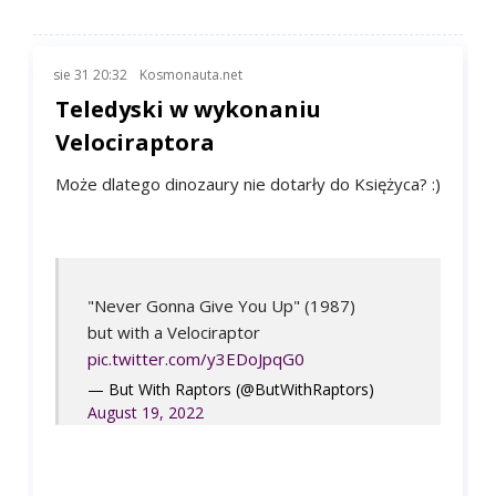
sie 31 20:32
Kosmonauta.net
Teledyski w wykonaniu
Velociraptora
Może dlatego dinozaury nie dotarły do Księżyca? :)
"Never Gonna Give You Up" (1987)
but with a Velociraptor
pic.twitter.com/y3EDoJpqG0
— But With Raptors (@ButWithRaptors)
August 19, 2022