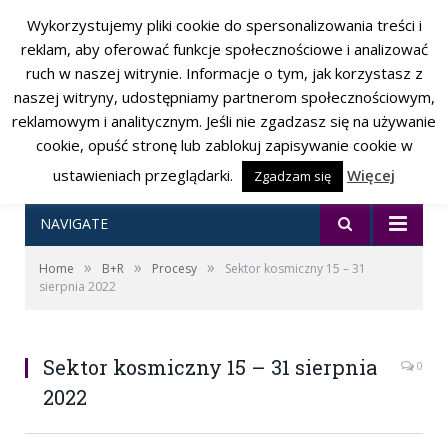
Wykorzystujemy pliki cookie do spersonalizowania treści i
RSS
Facebook
Twitter
reklam, aby oferować funkcje społecznościowe i analizować
ruch w naszej witrynie. Informacje o tym, jak korzystasz z
naszej witryny, udostępniamy partnerom społecznościowym,
reklamowym i analitycznym. Jeśli nie zgadzasz się na używanie
cookie, opuść stronę lub zablokuj zapisywanie cookie w
ustawieniach przeglądarki.
Więcej
Zgadzam się
NAVIGATE
»
»
»
Home
B+R
Procesy
Sektor kosmiczny 15 – 31
sierpnia 2022
Sektor kosmiczny 15 – 31 sierpnia
0
2022