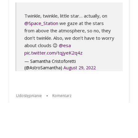
Twinkle, twinkle, little star… actually, on
@Space_Station
we gaze at the stars
from above the atmosphere, so no, they
don’t twinkle. Also, we don’t have to worry
about clouds 😉
@esa
pic.twitter.com/tqjyeK2q4z
— Samantha Cristoforetti
(@AstroSamantha)
August 29, 2022
Udostępnianie
Komentarz
sie 31 09:26
Kosmonauta.net