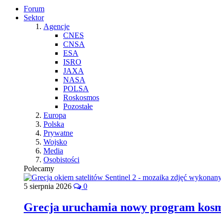
Forum
Sektor
Agencje
CNES
CNSA
ESA
ISRO
JAXA
NASA
POLSA
Roskosmos
Pozostałe
Europa
Polska
Prywatne
Wojsko
Media
Osobistości
Polecamy
5 sierpnia 2026
0
Grecja uruchamia nowy program kos