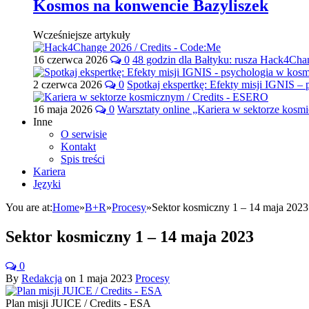
Kosmos na konwencie Bazyliszek
Wcześniejsze artykuły
16 czerwca 2026
0
48 godzin dla Bałtyku: rusza Hack4Ch
2 czerwca 2026
0
Spotkaj ekspertkę: Efekty misji IGNIS –
16 maja 2026
0
Warsztaty online „Kariera w sektorze kos
Inne
O serwisie
Kontakt
Spis treści
Kariera
Języki
You are at:
Home
»
B+R
»
Procesy
»
Sektor kosmiczny 1 – 14 maja 2023
Sektor kosmiczny 1 – 14 maja 2023
0
By
Redakcja
on
1 maja 2023
Procesy
Plan misji JUICE / Credits - ESA