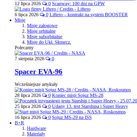
12 lipca 2026
0
Scanway: 100 dni na GPW
6 lipca 2026
0
Liftero – kontrakt na system BOOSTER
Misje
Misje załogowe
Misje orbitalne
Misje suborbitalne
Misje do Ukł. Słonecz.
Polecamy
7 sierpnia 2026
0
Spacer EVA-96
Wcześniejsze artykuły
28 lipca 2026
0
Koniec misji Sojuz MS-28
25 lipca 2026
0
Udany 13. test Starshipa i Super Heavy
16 lipca 2026
0
Sojuz MS-29 na ISS
B+R
Hardware
Materiały