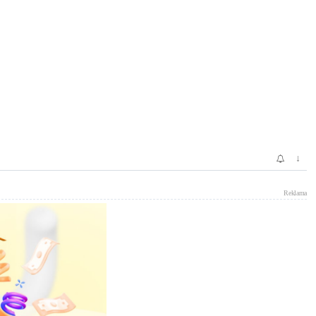
↓
Reklama