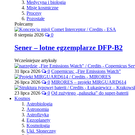
Medycyna i biologia
Misje kosmiczne
Procesy
Pozostałe
Polecamy
8 sierpnia 2026
0
Sener – lotne egzemplarze DFP-B2
Wcześniejsze artykuły
31 lipca 2026
0
Copernicus: „Fire Emissions Watch”
26 lipca 2026
0
MIRORES – projekt MIRGUARD614
23 lipca 2026
0
Od zużytego „paluszka” do super-baterii
Kosmos
Astrobiologia
Astronomia
Astrofizyka
Egzoplanety
Kosmologia
Ukł. Słoneczny