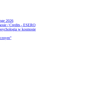
ange 2026
 psychologia w kosmosie
micznym”