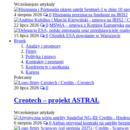
Wcześniejsze artykuły
4 sierpnia 2026
0
Hiszpania przeznacza fundusze na IRIS2
22 lipca 2026
0
MSWiA – umowa z Komisją Europejską na 
15 lipca 2026
0
Ośrodek ESA powstanie w Warszawie
Rynek
Analizy i prognozy
Firmy
Polityka i prawo
Kontrakty i przetargi
Konferencje i spotkania
Kariera
Polecamy
20 lipca 2026
0
Creotech – projekt ASTRAL
Wcześniejsze artykuły
6 sierpnia 2026
0
Airbus otrzymał kontrakt na satelitę bezpi