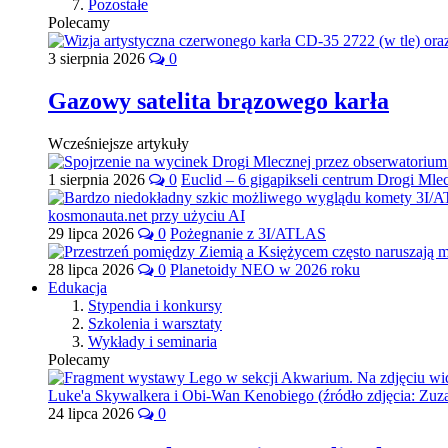
Pozostałe
Polecamy
3 sierpnia 2026
0
Gazowy satelita brązowego karła
Wcześniejsze artykuły
1 sierpnia 2026
0
Euclid – 6 gigapikseli centrum Drogi Mle
29 lipca 2026
0
Pożegnanie z 3I/ATLAS
28 lipca 2026
0
Planetoidy NEO w 2026 roku
Edukacja
Stypendia i konkursy
Szkolenia i warsztaty
Wykłady i seminaria
Polecamy
24 lipca 2026
0