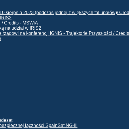
 IRIS2
ą na udział w IRIS2
e
ę bezpiecznej łączności SpainSat NG-III