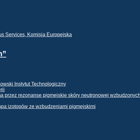
h”
rii
apa izotopów ze wzbudzeniami pigmejskimi