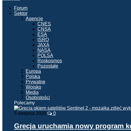
Forum
Sektor
Agencje
CNES
CNSA
ESA
ISRO
JAXA
NASA
POLSA
Roskosmos
Pozostałe
Europa
Polska
Prywatne
Wojsko
Media
Osobistości
Polecamy
5 sierpnia 2026
0
Grecja uruchamia nowy program 