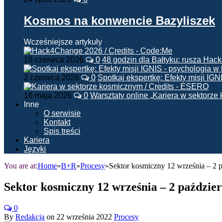
Kosmos na konwencie Bazyliszek
Wcześniejsze artykuły
16 czerwca 2026
0
48 godzin dla Bałtyku: rusza Ha
2 czerwca 2026
0
Spotkaj ekspertkę: Efekty misji IG
16 maja 2026
0
Warsztaty online „Kariera w sektorz
Inne
O serwisie
Kontakt
Spis treści
Kariera
Języki
You are at:
Home
»
B+R
»
Procesy
»
Sektor kosmiczny 12 września – 2 
Sektor kosmiczny 12 września – 2 paździe
0
By
Redakcja
on
22 września 2022
Procesy