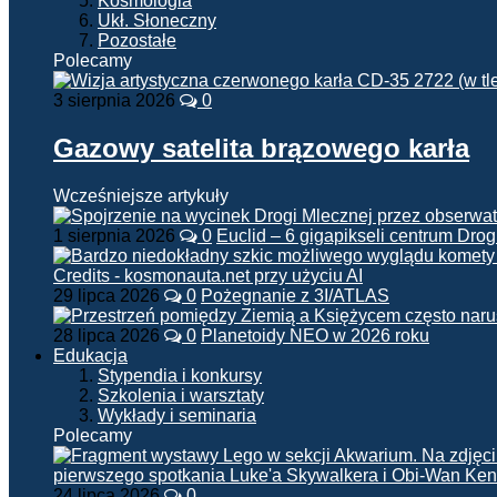
Kosmologia
Ukł. Słoneczny
Pozostałe
Polecamy
3 sierpnia 2026
0
Gazowy satelita brązowego karła
Wcześniejsze artykuły
1 sierpnia 2026
0
Euclid – 6 gigapikseli centrum Drog
29 lipca 2026
0
Pożegnanie z 3I/ATLAS
28 lipca 2026
0
Planetoidy NEO w 2026 roku
Edukacja
Stypendia i konkursy
Szkolenia i warsztaty
Wykłady i seminaria
Polecamy
24 lipca 2026
0