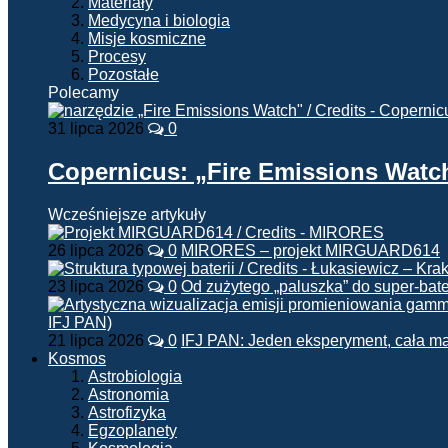
Materiały
Medycyna i biologia
Misje kosmiczne
Procesy
Pozostałe
Polecamy
31 lipca 2026
0
Copernicus: „Fire Emissions Watc
Wcześniejsze artykuły
26 lipca 2026
0
MIRORES – projekt MIRGUARD614
23 lipca 2026
0
Od zużytego „paluszka” do super-bate
21 lipca 2026
0
IFJ PAN: Jeden eksperyment, cała m
Kosmos
Astrobiologia
Astronomia
Astrofizyka
Egzoplanety