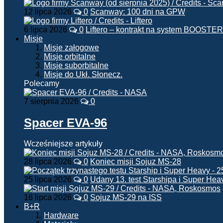
12 lipca 2026
0
Scanway: 100 dni na GPW
6 lipca 2026
0
Liftero – kontrakt na system BOOSTER
Misje
Misje załogowe
Misje orbitalne
Misje suborbitalne
Misje do Ukł. Słonecz.
Polecamy
7 sierpnia 2026
0
Spacer EVA-96
Wcześniejsze artykuły
28 lipca 2026
0
Koniec misji Sojuz MS-28
25 lipca 2026
0
Udany 13. test Starshipa i Super Hea
16 lipca 2026
0
Sojuz MS-29 na ISS
B+R
Hardware