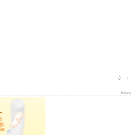
↓
Reklama