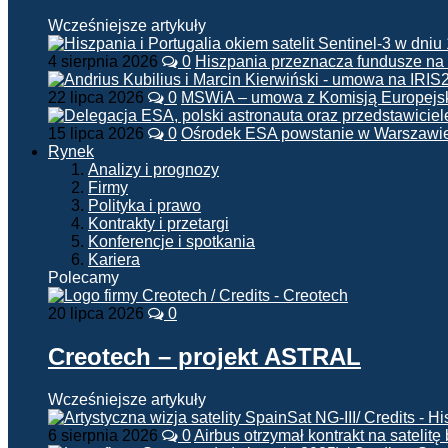
Wcześniejsze artykuły
4 sierpnia 2026
0
Hiszpania przeznacza fundusze na
22 lipca 2026
0
MSWiA – umowa z Komisją Europejsk
15 lipca 2026
0
Ośrodek ESA powstanie w Warszawi
Rynek
Analizy i prognozy
Firmy
Polityka i prawo
Kontrakty i przetargi
Konferencje i spotkania
Kariera
Polecamy
20 lipca 2026
0
Creotech – projekt ASTRAL
Wcześniejsze artykuły
6 sierpnia 2026
0
Airbus otrzymał kontrakt na satelit