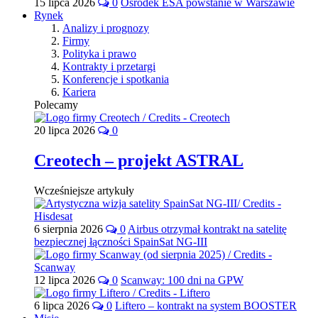
15 lipca 2026
0
Ośrodek ESA powstanie w Warszawie
Rynek
Analizy i prognozy
Firmy
Polityka i prawo
Kontrakty i przetargi
Konferencje i spotkania
Kariera
Polecamy
20 lipca 2026
0
Creotech – projekt ASTRAL
Wcześniejsze artykuły
6 sierpnia 2026
0
Airbus otrzymał kontrakt na satelitę
bezpiecznej łączności SpainSat NG-III
12 lipca 2026
0
Scanway: 100 dni na GPW
6 lipca 2026
0
Liftero – kontrakt na system BOOSTER