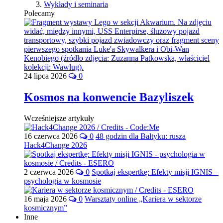
Wykłady i seminaria
Polecamy
24 lipca 2026
0
Kosmos na konwencie Bazyliszek
Wcześniejsze artykuły
16 czerwca 2026
0
48 godzin dla Bałtyku: rusza
Hack4Change 2026
2 czerwca 2026
0
Spotkaj ekspertkę: Efekty misji IGNIS –
psychologia w kosmosie
16 maja 2026
0
Warsztaty online „Kariera w sektorze
kosmicznym”
Inne