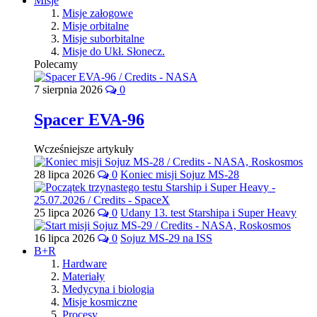
Misje
Misje załogowe
Misje orbitalne
Misje suborbitalne
Misje do Ukł. Słonecz.
Polecamy
7 sierpnia 2026
0
Spacer EVA-96
Wcześniejsze artykuły
28 lipca 2026
0
Koniec misji Sojuz MS-28
25 lipca 2026
0
Udany 13. test Starshipa i Super Heavy
16 lipca 2026
0
Sojuz MS-29 na ISS
B+R
Hardware
Materiały
Medycyna i biologia
Misje kosmiczne
Procesy