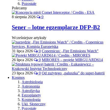
Pozostałe
Polecamy
8 sierpnia 2026
0
Sener – lotne egzemplarze DFP-B2
Wcześniejsze artykuły
31 lipca 2026
0
Copernicus: „Fire Emissions Watch”
26 lipca 2026
0
MIRORES – projekt MIRGUARD614
23 lipca 2026
0
Od zużytego „paluszka” do super-baterii
Kosmos
Astrobiologia
Astronomia
Astrofizyka
Egzoplanety
Kosmologia
Ukł. Słoneczny
Pozostałe