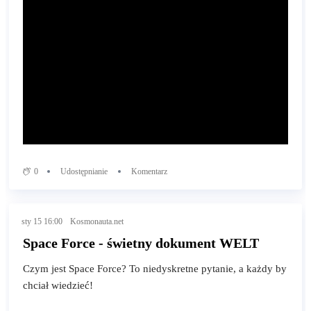
0
Udostępnianie
Komentarz
sty 15 16:00
Kosmonauta.net
Space Force - świetny dokument WELT
Czym jest Space Force? To niedyskretne pytanie, a każdy by
chciał wiedzieć!