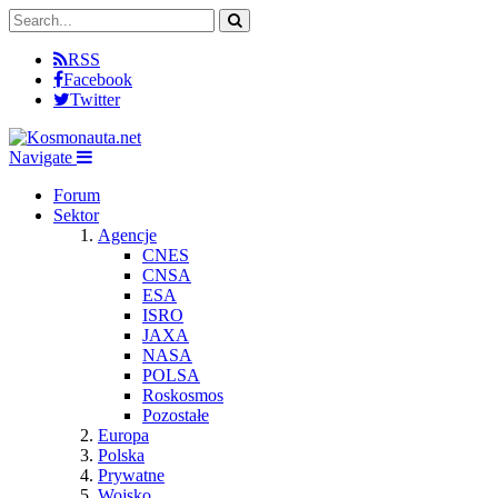
RSS
Facebook
Twitter
Navigate
Forum
Sektor
Agencje
CNES
CNSA
ESA
ISRO
JAXA
NASA
POLSA
Roskosmos
Pozostałe
Europa
Polska
Prywatne
Wojsko