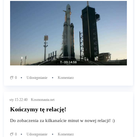
0
Udostępnianie
Komentarz
sty 15 22:40
Kosmonauta.net
Kończymy tę relację!
Do zobaczenia za kilkanaście minut w nowej relacji! :)
0
Udostępnianie
Komentarz