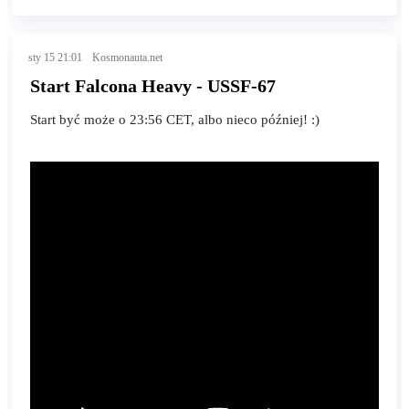
sty 15 21:01
Kosmonauta.net
Start Falcona Heavy - USSF-67
Start być może o 23:56 CET, albo nieco później! :)