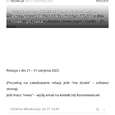
BY
REDAKCJA
ON
21 SIERPNIA 2023
PROCESY
Pozycja komety C/2023 A3 (Tsuchinshan-ATLAS) w
dniu 12 października 2024 w Układzie Słonecznym /
Credits - JPL, NASA
Relacja z dni 21 – 31 sierpnia 2023.
(Poczekaj na załadowanie relacji. Jeśli “nie działa” – odśwież
stronę).
Jeśli masz “news” – wyślij email na
kontakt (at) kosmonauta.net
↓
Ostatnia aktualizacja: sie 31 14:30