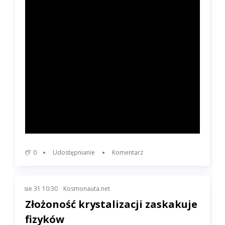
0
Udostępnianie
Komentarz
sie 31 10:30
Kosmonauta.net
Złożoność krystalizacji zaskakuje
fizyków