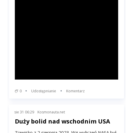
0
Udostępnianie
Komentarz
sie 31 06:29
Kosmonauta.net
Duży bolid nad wschodnim USA
Zjawisko z 2 sierpnia 2023. Wg wyliczeń NASA był