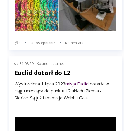
0
Udostępnianie
Komentarz
sie 31 08:29
Kosmonauta.net
Euclid dotarł do L2
Wystrzelona 1 lipca 2023
misja Euclid
dotarła w
ciągu miesiąca do punktu L2 układu Ziemia -
Słońce. Są już tam misje Webb i Gaia.