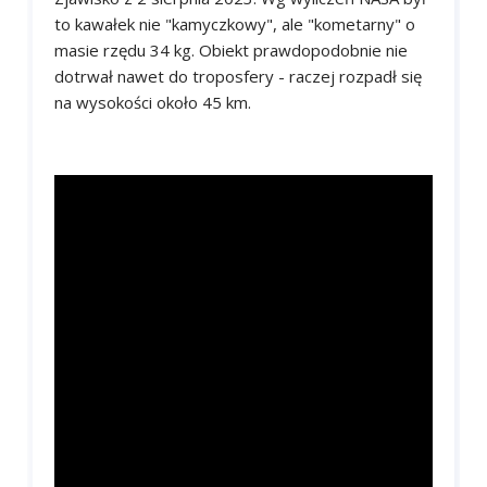
to kawałek nie "kamyczkowy", ale "kometarny" o
masie rzędu 34 kg. Obiekt prawdopodobnie nie
dotrwał nawet do troposfery - raczej rozpadł się
na wysokości około 45 km.