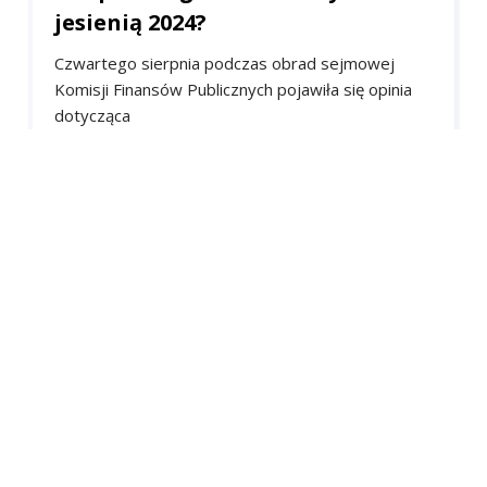
Lot polskiego astronauty
jesienią 2024?
Czwartego sierpnia podczas obrad sejmowej
Komisji Finansów Publicznych pojawiła się opinia
dotycząca
przeznaczenia rezerwy budżetowej na lot Polaka
na Międzynardową Stację Kosmiczną
.