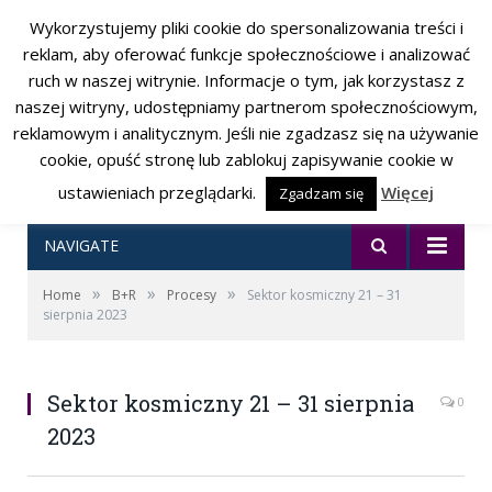
Wykorzystujemy pliki cookie do spersonalizowania treści i
RSS
Facebook
Twitter
reklam, aby oferować funkcje społecznościowe i analizować
ruch w naszej witrynie. Informacje o tym, jak korzystasz z
naszej witryny, udostępniamy partnerom społecznościowym,
reklamowym i analitycznym. Jeśli nie zgadzasz się na używanie
cookie, opuść stronę lub zablokuj zapisywanie cookie w
ustawieniach przeglądarki.
Więcej
Zgadzam się
NAVIGATE
»
»
»
Home
B+R
Procesy
Sektor kosmiczny 21 – 31
sierpnia 2023
Sektor kosmiczny 21 – 31 sierpnia
0
2023