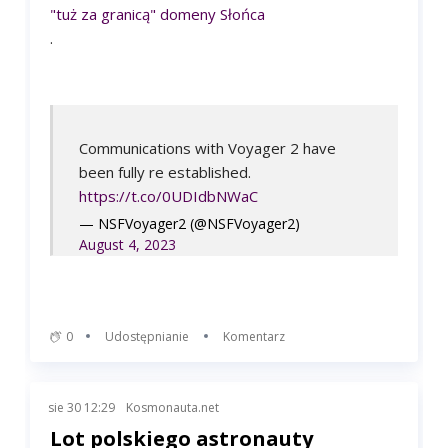
"tuż za granicą" domeny Słońca
.
Communications with Voyager 2 have
been fully re established.
https://t.co/0UDIdbNWaC
— NSFVoyager2 (@NSFVoyager2)
August 4, 2023
0
Udostępnianie
Komentarz
sie 30 12:29
Kosmonauta.net