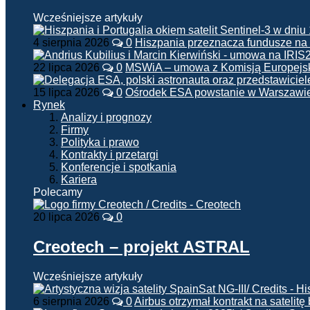
Wcześniejsze artykuły
4 sierpnia 2026
0
Hiszpania przeznacza fundusze na
22 lipca 2026
0
MSWiA – umowa z Komisją Europejsk
15 lipca 2026
0
Ośrodek ESA powstanie w Warszawi
Rynek
Analizy i prognozy
Firmy
Polityka i prawo
Kontrakty i przetargi
Konferencje i spotkania
Kariera
Polecamy
20 lipca 2026
0
Creotech – projekt ASTRAL
Wcześniejsze artykuły
6 sierpnia 2026
0
Airbus otrzymał kontrakt na satelit