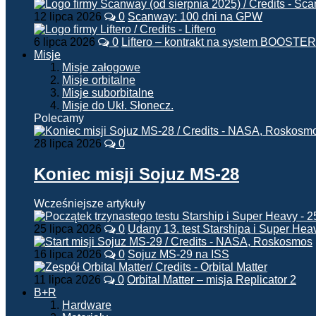
12 lipca 2026
0
Scanway: 100 dni na GPW
6 lipca 2026
0
Liftero – kontrakt na system BOOSTER
Misje
Misje załogowe
Misje orbitalne
Misje suborbitalne
Misje do Ukł. Słonecz.
Polecamy
28 lipca 2026
0
Koniec misji Sojuz MS-28
Wcześniejsze artykuły
25 lipca 2026
0
Udany 13. test Starshipa i Super Hea
16 lipca 2026
0
Sojuz MS-29 na ISS
11 lipca 2026
0
Orbital Matter – misja Replicator 2
B+R
Hardware