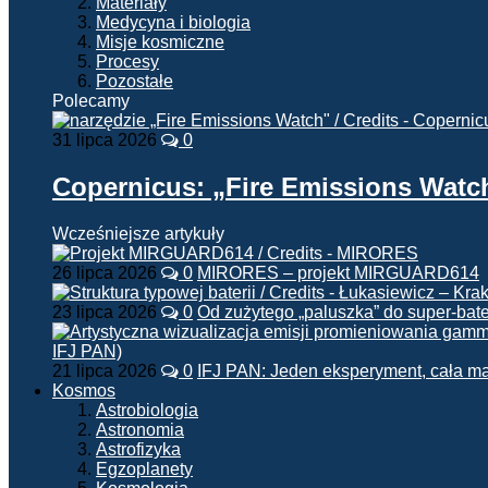
Materiały
Medycyna i biologia
Misje kosmiczne
Procesy
Pozostałe
Polecamy
31 lipca 2026
0
Copernicus: „Fire Emissions Watc
Wcześniejsze artykuły
26 lipca 2026
0
MIRORES – projekt MIRGUARD614
23 lipca 2026
0
Od zużytego „paluszka” do super-bate
21 lipca 2026
0
IFJ PAN: Jeden eksperyment, cała m
Kosmos
Astrobiologia
Astronomia
Astrofizyka
Egzoplanety