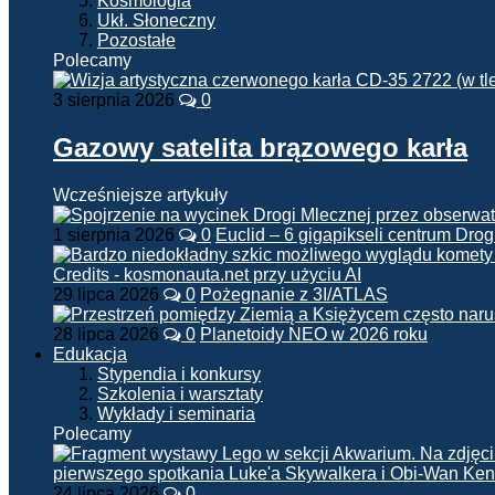
Kosmologia
Ukł. Słoneczny
Pozostałe
Polecamy
3 sierpnia 2026
0
Gazowy satelita brązowego karła
Wcześniejsze artykuły
1 sierpnia 2026
0
Euclid – 6 gigapikseli centrum Drog
29 lipca 2026
0
Pożegnanie z 3I/ATLAS
28 lipca 2026
0
Planetoidy NEO w 2026 roku
Edukacja
Stypendia i konkursy
Szkolenia i warsztaty
Wykłady i seminaria
Polecamy
24 lipca 2026
0