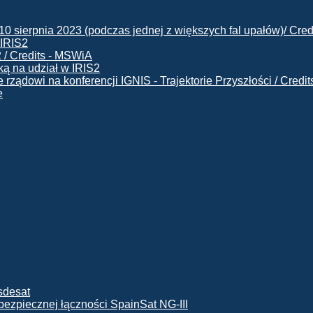
 IRIS2
ą na udział w IRIS2
e
ę bezpiecznej łączności SpainSat NG-III