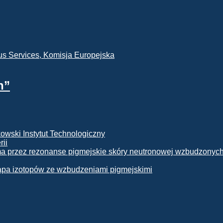
h”
rii
apa izotopów ze wzbudzeniami pigmejskimi