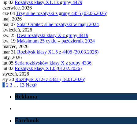
lip 02
Rozbłysk klasy X1.1 z grupy 4479
czerwiec, 2026
cze 04
Trzy silne rozbłyski z grupy 4455 (03.06.2026)
maj, 2026
maj 07
Solar Orbiter: silne rozbłyski w maju 2024
kwiecień, 2026
kw. 25
Dwa rozbłyski klasy X z grupy 4419
kw. 19
Maksimum 25 cyklu – październik 2024
marzec, 2026
mar 31
Rozbłysk klasy X1.5 z 4405 (30.03.2026)
luty, 2026
lut 05
Seria rozbłysków klasy X z grupy 4336
lut 02
Rozbłysk klasy X1.0 (01.02.2026)
styczeń, 2026
sty 20
Rozbłysk X1.9 z 4341 (18.01.2026)
1
2
3
…
13
Next
Reklama
Facebook