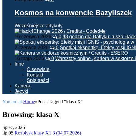
Kosmos na konwencie Bazyliszek
Wcześniejsze artykuły
16 czerwca 2026
0
48 godzin dla Bałtyku: rusza Ha
2 czerwca 2026
0
Spotkaj ekspertkę: Efekty misji IG
16 maja 2026
0
Warsztaty online „Kariera w sektorz
Inne
O serwisie
Kontakt
Spis treści
Kariera
Języki
You are at:
Home
»
Posts Tagged "klasa X"
Browsing:
klasa X
lipiec, 2026
lip 05
Rozbłysk klasy X1.3 (04.07.2026)