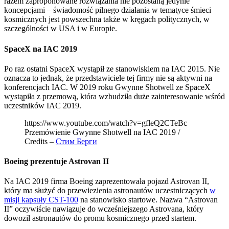
razem zaproponowane rozwiązania nie pozostaną jedynie
koncepcjami – świadomość pilnego działania w tematyce śmieci
kosmicznych jest powszechna także w kręgach politycznych, w
szczególności w USA i w Europie.
SpaceX na IAC 2019
Po raz ostatni SpaceX wystąpił ze stanowiskiem na IAC 2015. Nie
oznacza to jednak, że przedstawiciele tej firmy nie są aktywni na
konferencjach IAC. W 2019 roku Gwynne Shotwell ze SpaceX
wystąpiła z przemową, która wzbudziła duże zainteresowanie wśród
uczestników IAC 2019.
https://www.youtube.com/watch?v=gfleQ2CTeBc
Przemówienie Gwynne Shotwell na IAC 2019 /
Credits –
Стим Берги
Boeing prezentuje Astrovan II
Na IAC 2019 firma Boeing zaprezentowała pojazd Astrovan II,
który ma służyć do przewiezienia astronautów uczestniczących
w
misji kapsuły CST-100
na stanowisko startowe. Nazwa “Astrovan
II” oczywiście nawiązuje do wcześniejszego Astrovana, który
dowoził astronautów do promu kosmicznego przed startem.