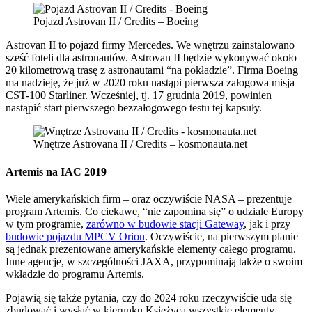
Pojazd Astrovan II / Credits – Boeing
Astrovan II to pojazd firmy Mercedes. We wnętrzu zainstalowano
sześć foteli dla astronautów. Astrovan II będzie wykonywać około
20 kilometrową trasę z astronautami “na pokładzie”. Firma Boeing
ma nadzieję, że już w 2020 roku nastąpi pierwsza załogowa misja
CST-100 Starliner. Wcześniej, tj. 17 grudnia 2019, powinien
nastąpić start pierwszego bezzałogowego testu tej kapsuły.
Wnętrze Astrovana II / Credits – kosmonauta.net
Artemis na IAC 2019
Wiele amerykańskich firm – oraz oczywiście NASA – prezentuje
program Artemis. Co ciekawe, “nie zapomina się” o udziale Europy
w tym programie,
zarówno w budowie stacji Gateway
, jak i przy
budowie pojazdu MPCV Orion
. Oczywiście, na pierwszym planie
są jednak prezentowane amerykańskie elementy całego programu.
Inne agencje, w szczególności JAXA, przypominają także o swoim
wkładzie do programu Artemis.
Pojawią się także pytania, czy do 2024 roku rzeczywiście uda się
zbudować i wysłać w kierunku Księżyca wszystkie elementy