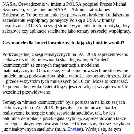
NASA. Oświadczenie w imieniu POLSA podpisał Prezes Michał
Szaniawski, zaś w imieniu NASA – Administrator James
Bridenstine. To porozumienie jest pierwszym krokiem ku dalszemu
zacieśnieniu współpracy pomiędzy Polską a USA w branży
kosmicznej. POLSA na swej stronie wymieniła m.in. robotykę, loty
załogowe czy aplikacje satelitarne jako tematy przyszłej współpracy.
Czy modele dla śmieci kosmicznych dają zbyt niskie wyniki?
Podczas jednej z sesji tematycznych na IAC 2019 zaprezentowano
ciekawe rezultaty porównania skatalogowanych “śmieci
kosmicznych” ze znanych fragmentacji z modelami
matematycznymi. Okazuje się, że obecnie powszechnie stosowane
modele mogą podawać zbyt niskie wartości stworzonych szczątków
– przede wszystkim tych mniejszych od 10 cm. Może to oznaczać,
że potencjalnie wokół Ziemi krąży jeszcze więcej szczątków niż to
wcześniej przewidywano.
Tematyka “śmieci kosmicznych” była poruszana na kilku sesjach
technicznych na IAC 2019. Pojawiły się m.in. nowe i bardzo
realistyczne koncepcje umiejscawiania satelitów, tak, by ich
naturalna deorbitacja przebiegała szybciej. Zaprezentowano także
koncepcje aktywnego usuwania śmieci kosmicznych oraz ryzyko od
już nieaktywnych satelitów (m.in.
Envisat
). Wydaje się, że tym