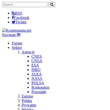
RSS
Facebook
Twitter
Navigate
Forum
Sektor
Agencje
CNES
CNSA
ESA
ISRO
JAXA
NASA
POLSA
Roskosmos
Pozostałe
Europa
Polska
Prywatne
Wojsko