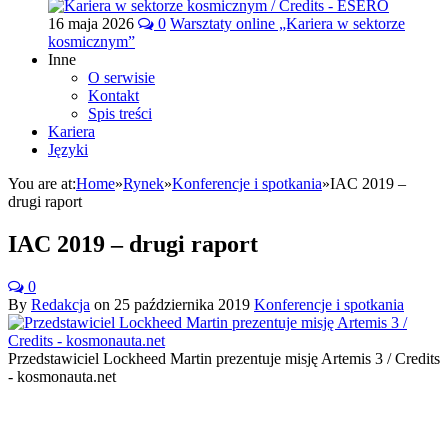
16 maja 2026
0
Warsztaty online „Kariera w sektorze
kosmicznym”
Inne
O serwisie
Kontakt
Spis treści
Kariera
Języki
You are at:
Home
»
Rynek
»
Konferencje i spotkania
»
IAC 2019 –
drugi raport
IAC 2019 – drugi raport
0
By
Redakcja
on
25 października 2019
Konferencje i spotkania
Przedstawiciel Lockheed Martin prezentuje misję Artemis 3 / Credits
- kosmonauta.net