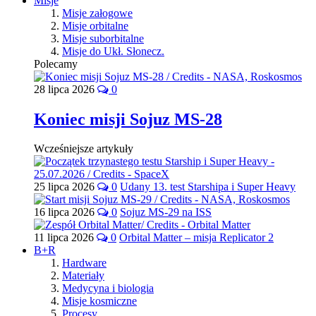
Misje
Misje załogowe
Misje orbitalne
Misje suborbitalne
Misje do Ukł. Słonecz.
Polecamy
28 lipca 2026
0
Koniec misji Sojuz MS-28
Wcześniejsze artykuły
25 lipca 2026
0
Udany 13. test Starshipa i Super Heavy
16 lipca 2026
0
Sojuz MS-29 na ISS
11 lipca 2026
0
Orbital Matter – misja Replicator 2
B+R
Hardware
Materiały
Medycyna i biologia
Misje kosmiczne
Procesy