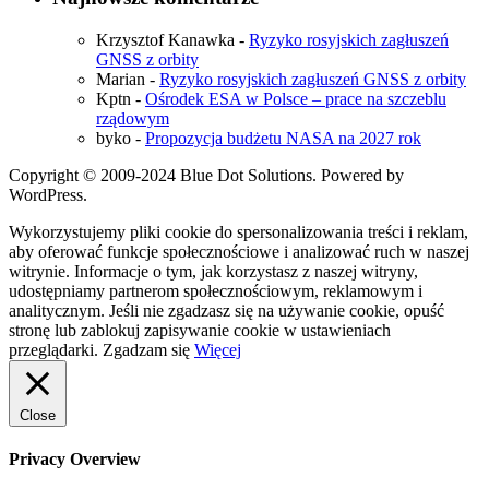
Krzysztof Kanawka
-
Ryzyko rosyjskich zagłuszeń
GNSS z orbity
Marian
-
Ryzyko rosyjskich zagłuszeń GNSS z orbity
Kptn
-
Ośrodek ESA w Polsce – prace na szczeblu
rządowym
byko
-
Propozycja budżetu NASA na 2027 rok
Copyright © 2009-2024 Blue Dot Solutions. Powered by
WordPress.
Wykorzystujemy pliki cookie do spersonalizowania treści i reklam,
aby oferować funkcje społecznościowe i analizować ruch w naszej
witrynie. Informacje o tym, jak korzystasz z naszej witryny,
udostępniamy partnerom społecznościowym, reklamowym i
analitycznym. Jeśli nie zgadzasz się na używanie cookie, opuść
stronę lub zablokuj zapisywanie cookie w ustawieniach
przeglądarki.
Zgadzam się
Więcej
Close
Privacy Overview