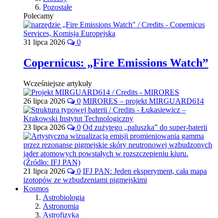
Pozostałe
Polecamy
31 lipca 2026
0
Copernicus: „Fire Emissions Watch”
Wcześniejsze artykuły
26 lipca 2026
0
MIRORES – projekt MIRGUARD614
23 lipca 2026
0
Od zużytego „paluszka” do super-baterii
21 lipca 2026
0
IFJ PAN: Jeden eksperyment, cała mapa
izotopów ze wzbudzeniami pigmejskimi
Kosmos
Astrobiologia
Astronomia
Astrofizyka