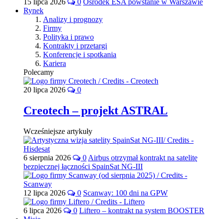
15 lipca 2026
0
Ośrodek ESA powstanie w Warszawie
Rynek
Analizy i prognozy
Firmy
Polityka i prawo
Kontrakty i przetargi
Konferencje i spotkania
Kariera
Polecamy
20 lipca 2026
0
Creotech – projekt ASTRAL
Wcześniejsze artykuły
6 sierpnia 2026
0
Airbus otrzymał kontrakt na satelitę
bezpiecznej łączności SpainSat NG-III
12 lipca 2026
0
Scanway: 100 dni na GPW
6 lipca 2026
0
Liftero – kontrakt na system BOOSTER