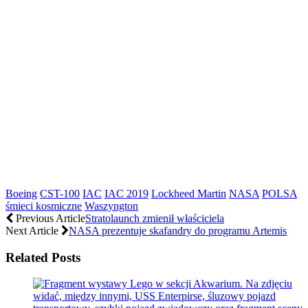
Boeing
CST-100
IAC
IAC 2019
Lockheed Martin
NASA
POLSA
śmieci kosmiczne
Waszyngton
Previous Article
Stratolaunch zmienił właściciela
Next Article
NASA prezentuje skafandry do programu Artemis
Related Posts