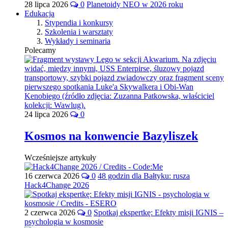
28 lipca 2026
0
Planetoidy NEO w 2026 roku
Edukacja
Stypendia i konkursy
Szkolenia i warsztaty
Wykłady i seminaria
Polecamy
24 lipca 2026
0
Kosmos na konwencie Bazyliszek
Wcześniejsze artykuły
16 czerwca 2026
0
48 godzin dla Bałtyku: rusza
Hack4Change 2026
2 czerwca 2026
0
Spotkaj ekspertkę: Efekty misji IGNIS –
psychologia w kosmosie