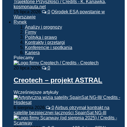
15 lipca 2026
0
Ośrodek ESA powstanie w
Warszawie
Rynek
Analizy i prognozy
Firmy
Polityka i prawo
Kontrakty i przetargi
Konferencje i spotkania
Kariera
Polecamy
20 lipca 2026
0
Creotech – projekt ASTRAL
Wcześniejsze artykuły
6 sierpnia 2026
0
Airbus otrzymał kontrakt na
satelitę bezpiecznej łączności SpainSat NG-III