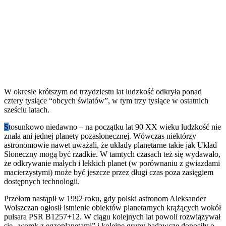
W okresie krótszym od trzydziestu lat ludzkość odkryła ponad
cztery tysiące “obcych światów”, w tym trzy tysiące w ostatnich
sześciu latach.
S
tosunkowo niedawno – na początku lat 90 XX wieku ludzkość nie
znała ani jednej planety pozasłonecznej. Wówczas niektórzy
astronomowie nawet uważali, że układy planetarne takie jak Układ
Słoneczny mogą być rzadkie. W tamtych czasach też się wydawało,
że odkrywanie małych i lekkich planet (w porównaniu z gwiazdami
macierzystymi) może być jeszcze przez długi czas poza zasięgiem
dostępnych technologii.
Przełom nastąpił w 1992 roku, gdy polski astronom Aleksander
Wolszczan ogłosił istnienie obiektów planetarnych krążących wokół
pulsara PSR B1257+12. W ciągu kolejnych lat powoli rozwiązywał
się „worek z egzoplanetami” i kolejne grupy badawcze donosiły o