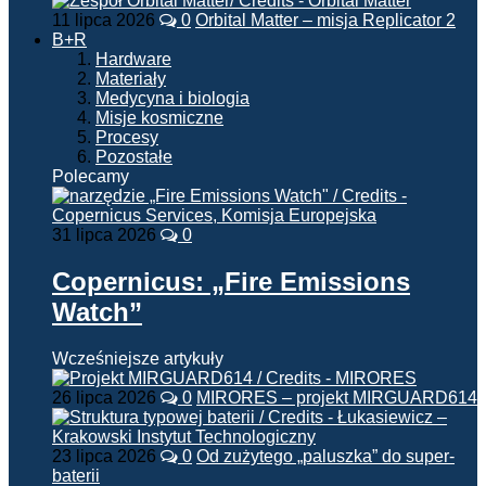
11 lipca 2026
0
Orbital Matter – misja Replicator 2
B+R
Hardware
Materiały
Medycyna i biologia
Misje kosmiczne
Procesy
Pozostałe
Polecamy
31 lipca 2026
0
Copernicus: „Fire Emissions
Watch”
Wcześniejsze artykuły
26 lipca 2026
0
MIRORES – projekt MIRGUARD614
23 lipca 2026
0
Od zużytego „paluszka” do super-
baterii