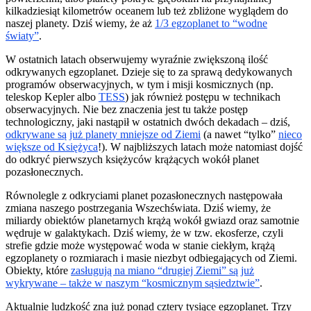
kilkadziesiąt kilometrów oceanem lub też zbliżone wyglądem do
naszej planety. Dziś wiemy, że aż
1/3 egzoplanet to “wodne
światy”
.
W ostatnich latach obserwujemy wyraźnie zwiększoną ilość
odkrywanych egzoplanet. Dzieje się to za sprawą dedykowanych
programów obserwacyjnych, w tym i misji kosmicznych (np.
teleskop Kepler albo
TESS
) jak również postępu w technikach
obserwacyjnych. Nie bez znaczenia jest tu także postęp
technologiczny, jaki nastąpił w ostatnich dwóch dekadach – dziś,
odkrywane są już planety mniejsze od Ziemi
(a nawet “tylko”
nieco
większe od Księżyca
!). W najbliższych latach może natomiast dojść
do odkryć pierwszych księżyców krążących wokół planet
pozasłonecznych.
Równolegle z odkryciami planet pozasłonecznych następowała
zmiana naszego postrzegania Wszechświata. Dziś wiemy, że
miliardy obiektów planetarnych krążą wokół gwiazd oraz samotnie
wędruje w galaktykach. Dziś wiemy, że w tzw. ekosferze, czyli
strefie gdzie może występować woda w stanie ciekłym, krążą
egzoplanety o rozmiarach i masie niezbyt odbiegających od Ziemi.
Obiekty, które
zasługują na miano “drugiej Ziemi” są już
wykrywane – także w naszym “kosmicznym sąsiedztwie”
.
Aktualnie ludzkość zna już ponad cztery tysiące egzoplanet. Trzy