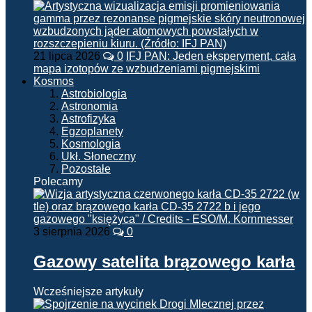
21 lipca 2026
0
IFJ PAN: Jeden eksperyment, cała
mapa izotopów ze wzbudzeniami pigmejskimi
Kosmos
Astrobiologia
Astronomia
Astrofizyka
Egzoplanety
Kosmologia
Ukł. Słoneczny
Pozostałe
Polecamy
3 sierpnia 2026
0
Gazowy satelita brązowego karła
Wcześniejsze artykuły