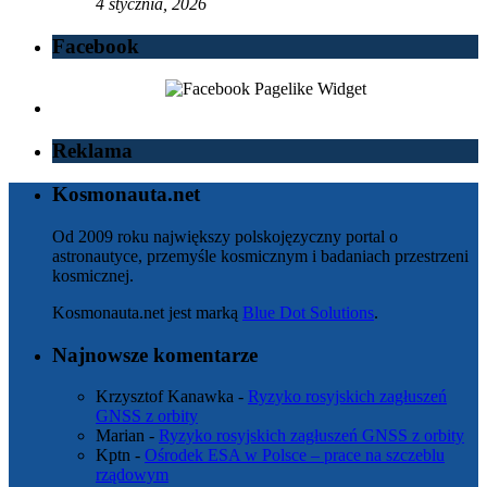
4 stycznia, 2026
Facebook
Reklama
Kosmonauta.net
Od 2009 roku największy polskojęzyczny portal o
astronautyce, przemyśle kosmicznym i badaniach przestrzeni
kosmicznej.
Kosmonauta.net jest marką
Blue Dot Solutions
.
Najnowsze komentarze
Krzysztof Kanawka
-
Ryzyko rosyjskich zagłuszeń
GNSS z orbity
Marian
-
Ryzyko rosyjskich zagłuszeń GNSS z orbity
Kptn
-
Ośrodek ESA w Polsce – prace na szczeblu
rządowym