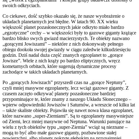
swoich odkryciach.
Co ciekawe, dość szybko okazało się, że nasze wyobrażenie o
układach planetarnych jest błędne. W latach 90. XX wieku
większość planet pozasłonecznych jakie odkryto miało bardzo
„egzotyczne” cechy – w większości były to gazowe giganty krążące
bardzo blisko swych gwiazd macierzystych. Te obiekty nazwano
„gorącymi Jowiszami” – niektóre z nich dokonywały pełnego
obiegu dookoła swojej gwiazdy w ciągu zaledwie kilkudziesięciu
godzin. Dziś nadal duża część znanych egzoplanet to „gorące
Jowisze”. Wiele z nich krąży po bardzo eliptycznych, wręcz
kometarnych orbitach, które sugerują dynamiczne procesy
zachodące w takich układach planetarnych.
Po „gorących Jowiszach” przyszedł czas na „gorące Neptuny”,
czyli mniej masywne egzoplanety, lecz wciąż gazowe giganty. Z
czasem zaczęto odkrywać planety pozasłoneczne bardziej
przypominające te, które znamy z naszego Układu Słonecznego –
wpierw odpowiedniki Jowiszów i Saturnów, a wreszcie od kilku lat
– także skaliste obiekty. Pojawiła się nawet nowa klasa egzoplanet,
które nazwano „super-Ziemiami”. Są to egzoplanety masywniejsze
od Ziemi, lecz mniej masywne od Neptuna. Warunki panujące na
wielu z tych obiektów typu „super-Ziemia” wciąż są nieznane –
mogą to być albo małe gazowe giganty, pozbawione stałej
powierzchni, albo planety pokryte głębokim na przynajmniej