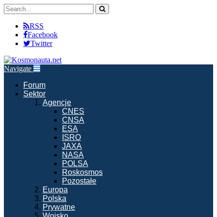
RSS
Facebook
Twitter
Navigate
Forum
Sektor
Agencje
CNES
CNSA
ESA
ISRO
JAXA
NASA
POLSA
Roskosmos
Pozostałe
Europa
Polska
Prywatne
Wojsko