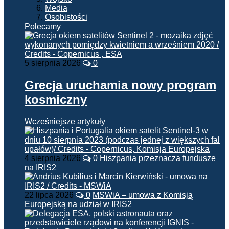
Media
Osobistości
Polecamy
5 sierpnia 2026
0
Grecja uruchamia nowy program
kosmiczny
Wcześniejsze artykuły
4 sierpnia 2026
0
Hiszpania przeznacza fundusze
na IRIS2
22 lipca 2026
0
MSWiA – umowa z Komisją
Europejską na udział w IRIS2