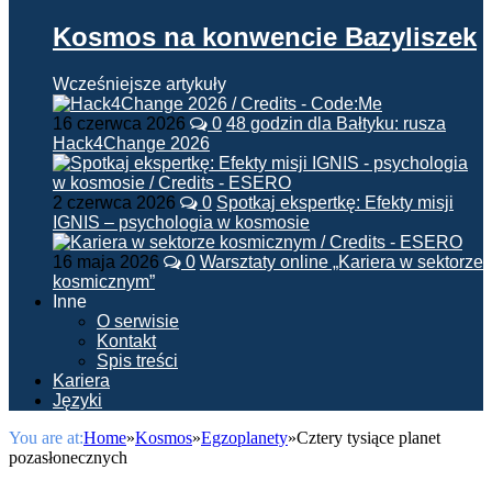
Kosmos na konwencie Bazyliszek
Wcześniejsze artykuły
16 czerwca 2026
0
48 godzin dla Bałtyku: rusza
Hack4Change 2026
2 czerwca 2026
0
Spotkaj ekspertkę: Efekty misji
IGNIS – psychologia w kosmosie
16 maja 2026
0
Warsztaty online „Kariera w sektorze
kosmicznym”
Inne
O serwisie
Kontakt
Spis treści
Kariera
Języki
You are at:
Home
»
Kosmos
»
Egzoplanety
»
Cztery tysiące planet
pozasłonecznych