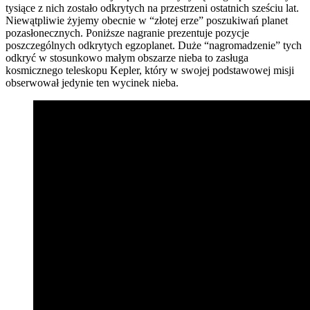
tysiące z nich zostało odkrytych na przestrzeni ostatnich sześciu lat.
Niewątpliwie żyjemy obecnie w “złotej erze” poszukiwań planet
pozasłonecznych. Poniższe nagranie prezentuje pozycje
poszczególnych odkrytych egzoplanet. Duże “nagromadzenie” tych
odkryć w stosunkowo małym obszarze nieba to zasługa
kosmicznego teleskopu Kepler, który w swojej podstawowej misji
obserwował jedynie ten wycinek nieba.