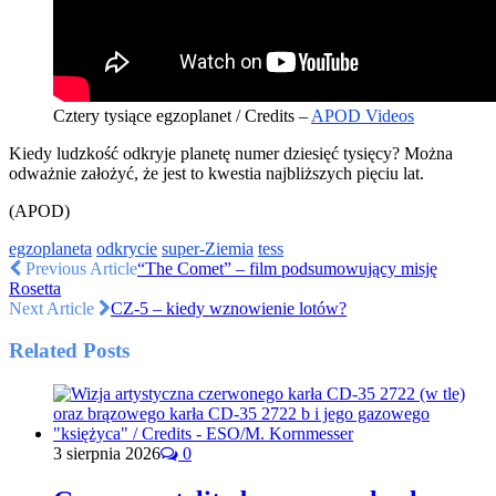
Cztery tysiące egzoplanet / Credits –
APOD Videos
Kiedy ludzkość odkryje planetę numer dziesięć tysięcy? Można
odważnie założyć, że jest to kwestia najbliższych pięciu lat.
(APOD)
egzoplaneta
odkrycie
super-Ziemia
tess
Previous Article
“The Comet” – film podsumowujący misję
Rosetta
Next Article
CZ-5 – kiedy wznowienie lotów?
Related Posts
3 sierpnia 2026
0