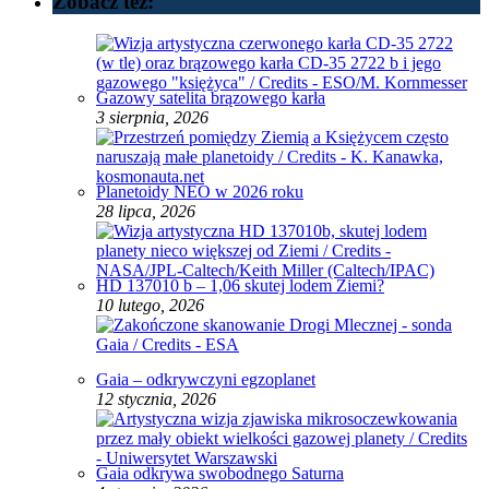
Zobacz też:
Gazowy satelita brązowego karła
3 sierpnia, 2026
Planetoidy NEO w 2026 roku
28 lipca, 2026
HD 137010 b – 1,06 skutej lodem Ziemi?
10 lutego, 2026
Gaia – odkrywczyni egzoplanet
12 stycznia, 2026
Gaia odkrywa swobodnego Saturna