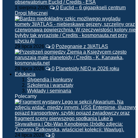
1 sierpnia 2026
0
Euclid – 6 gigapikseli centrum
Drogi Mlecznej
29 lipca 2026
0
Pożegnanie z 3I/ATLAS
28 lipca 2026
0
Planetoidy NEO w 2026 roku
Edukacja
Stypendia i konkursy
Szkolenia i warsztaty
Wykłady i seminaria
Polecamy
24 lipca 2026
0