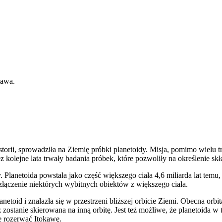
kawa.
rii, sprowadziła na Ziemię próbki planetoidy. Misja, pomimo wielu tr
z kolejne lata trwały badania próbek, które pozwoliły na określenie skł
lanetoida powstała jako część większego ciała 4,6 miliarda lat temu, 
ączenie niektórych wybitnych obiektów z większego ciała.
toid i znalazła się w przestrzeni bliższej orbicie Ziemi. Obecna orbita 
ż zostanie skierowana na inną orbitę. Jest też możliwe, że planetoida 
e rozerwać Itokawę.