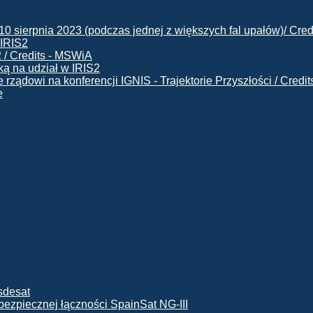
 IRIS2
ą na udział w IRIS2
e
ę bezpiecznej łączności SpainSat NG-III