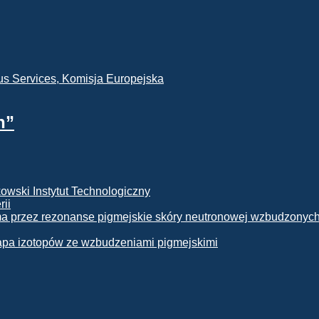
h”
rii
apa izotopów ze wzbudzeniami pigmejskimi