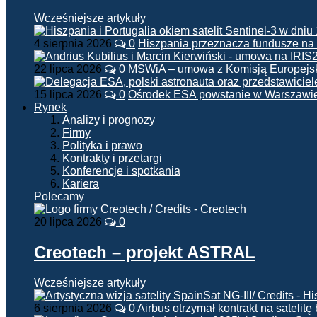
Wcześniejsze artykuły
4 sierpnia 2026
0
Hiszpania przeznacza fundusze na
22 lipca 2026
0
MSWiA – umowa z Komisją Europejsk
15 lipca 2026
0
Ośrodek ESA powstanie w Warszawi
Rynek
Analizy i prognozy
Firmy
Polityka i prawo
Kontrakty i przetargi
Konferencje i spotkania
Kariera
Polecamy
20 lipca 2026
0
Creotech – projekt ASTRAL
Wcześniejsze artykuły
6 sierpnia 2026
0
Airbus otrzymał kontrakt na satelit