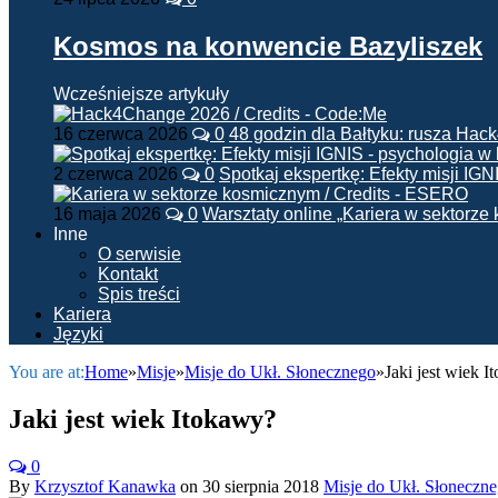
Kosmos na konwencie Bazyliszek
Wcześniejsze artykuły
16 czerwca 2026
0
48 godzin dla Bałtyku: rusza Ha
2 czerwca 2026
0
Spotkaj ekspertkę: Efekty misji IG
16 maja 2026
0
Warsztaty online „Kariera w sektorz
Inne
O serwisie
Kontakt
Spis treści
Kariera
Języki
You are at:
Home
»
Misje
»
Misje do Ukł. Słonecznego
»
Jaki jest wiek 
Jaki jest wiek Itokawy?
0
By
Krzysztof Kanawka
on
30 sierpnia 2018
Misje do Ukł. Słoneczn