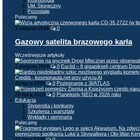
Kosmologia
Ukł. Słoneczny
Pozostałe
Polecamy
3 sierpnia 2026
0
Gazowy satelita brązowego karła
Wcześniejsze artykuły
1 sierpnia 2026
0
Euclid – 6 gigapikseli centrum Drog
29 lipca 2026
0
Pożegnanie z 3I/ATLAS
28 lipca 2026
0
Planetoidy NEO w 2026 roku
Edukacja
Stypendia i konkursy
Szkolenia i warsztaty
Wykłady i seminaria
Polecamy
24 lipca 2026
0