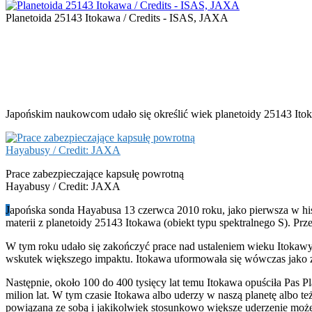
Planetoida 25143 Itokawa / Credits - ISAS, JAXA
Japońskim naukowcom udało się określić wiek planetoidy 25143 Ito
Prace zabezpieczające kapsułę powrotną
Hayabusy / Credit: JAXA
J
apońska sonda Hayabusa 13 czerwca 2010 roku, jako pierwsza w histo
materii z planetoidy 25143 Itokawa (obiekt typu spektralnego S). Prze
W tym roku udało się zakończyć prace nad ustaleniem wieku Itokawy. P
wskutek większego impaktu. Itokawa uformowała się wówczas jako zł
Następnie, około 100 do 400 tysięcy lat temu Itokawa opuściła Pas Plane
milion lat. W tym czasie Itokawa albo uderzy w naszą planetę albo te
powiązana ze sobą i jakikolwiek stosunkowo większe uderzenie moż