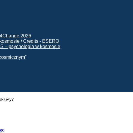
ck4Change 2026
NIS – psychologia w kosmosie
e kosmicznym”
Itokawy?
ego