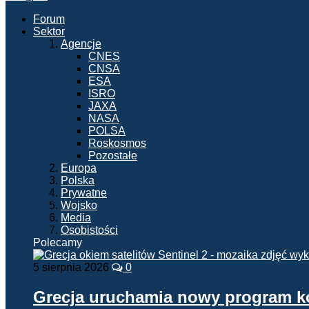
Forum
Sektor
Agencje
CNES
CNSA
ESA
ISRO
JAXA
NASA
POLSA
Roskosmos
Pozostałe
Europa
Polska
Prywatne
Wojsko
Media
Osobistości
Polecamy
5 sierpnia 2026
0
Grecja uruchamia nowy program 