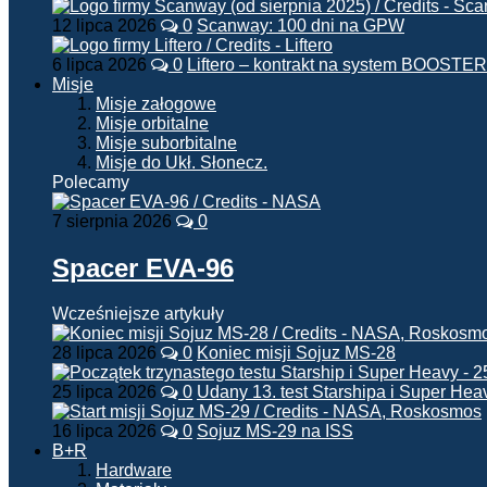
12 lipca 2026
0
Scanway: 100 dni na GPW
6 lipca 2026
0
Liftero – kontrakt na system BOOSTER
Misje
Misje załogowe
Misje orbitalne
Misje suborbitalne
Misje do Ukł. Słonecz.
Polecamy
7 sierpnia 2026
0
Spacer EVA-96
Wcześniejsze artykuły
28 lipca 2026
0
Koniec misji Sojuz MS-28
25 lipca 2026
0
Udany 13. test Starshipa i Super Hea
16 lipca 2026
0
Sojuz MS-29 na ISS
B+R
Hardware