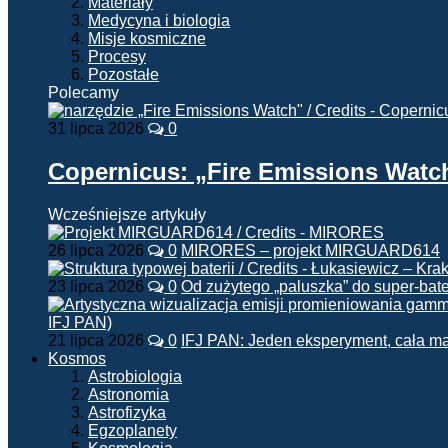
Materiały
Medycyna i biologia
Misje kosmiczne
Procesy
Pozostałe
Polecamy
31 lipca 2026
0
Copernicus: „Fire Emissions Watc
Wcześniejsze artykuły
26 lipca 2026
0
MIRORES – projekt MIRGUARD614
23 lipca 2026
0
Od zużytego „paluszka” do super-bate
21 lipca 2026
0
IFJ PAN: Jeden eksperyment, cała m
Kosmos
Astrobiologia
Astronomia
Astrofizyka
Egzoplanety