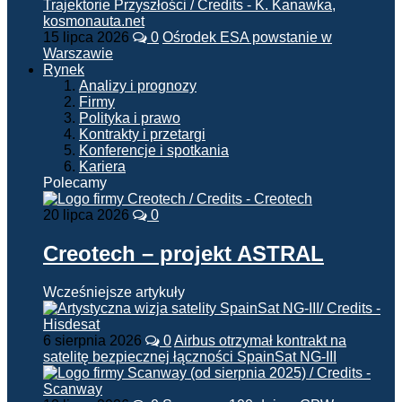
15 lipca 2026
0
Ośrodek ESA powstanie w
Warszawie
Rynek
Analizy i prognozy
Firmy
Polityka i prawo
Kontrakty i przetargi
Konferencje i spotkania
Kariera
Polecamy
20 lipca 2026
0
Creotech – projekt ASTRAL
Wcześniejsze artykuły
6 sierpnia 2026
0
Airbus otrzymał kontrakt na
satelitę bezpiecznej łączności SpainSat NG-III