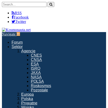
RSS
Facebook
Twitter
Navigate
Forum
Sektor
Agencje
CNES
CNSA
ESA
ISRO
JAXA
NASA
POLSA
Roskosmos
Pozostałe
Europa
Polska
Prywatne
Wojsko