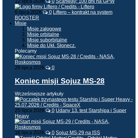
12 lipca 2026
0
Scanway: 100 dni na GPW
6 lipca 2026
0
Liftero – kontrakt na system
BOOSTER
Misje
Misje załogowe
Misje orbitalne
Misje suborbitalne
Misje do Ukł. Słonecz.
Polecamy
28 lipca 2026
0
Koniec misji Sojuz MS-28
Wcześniejsze artykuły
25 lipca 2026
0
Udany 13. test Starshipa i Super
Heavy
16 lipca 2026
0
Sojuz MS-29 na ISS