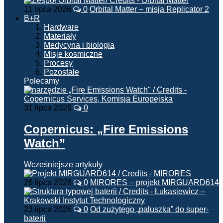
11 lipca 2026
0
Orbital Matter – misja Replicator 2
B+R
Hardware
Materiały
Medycyna i biologia
Misje kosmiczne
Procesy
Pozostałe
Polecamy
31 lipca 2026
0
Copernicus: „Fire Emissions
Watch”
Wcześniejsze artykuły
26 lipca 2026
0
MIRORES – projekt MIRGUARD614
23 lipca 2026
0
Od zużytego „paluszka” do super-
baterii