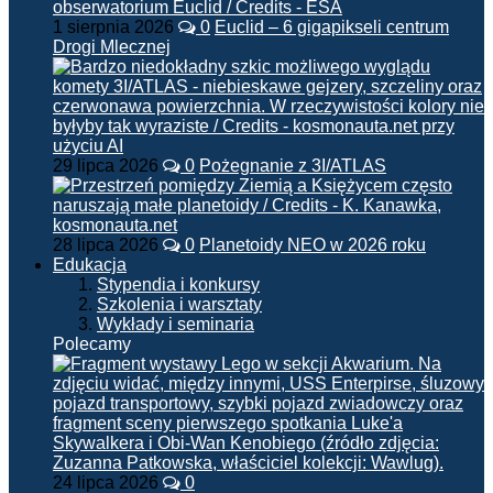
1 sierpnia 2026
0
Euclid – 6 gigapikseli centrum
Drogi Mlecznej
29 lipca 2026
0
Pożegnanie z 3I/ATLAS
28 lipca 2026
0
Planetoidy NEO w 2026 roku
Edukacja
Stypendia i konkursy
Szkolenia i warsztaty
Wykłady i seminaria
Polecamy
24 lipca 2026
0