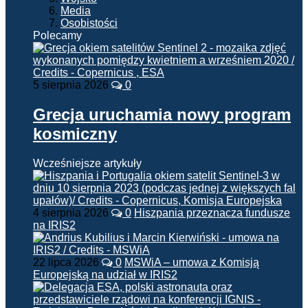
Media
Osobistości
Polecamy
5 sierpnia 2026
0
Grecja uruchamia nowy program
kosmiczny
Wcześniejsze artykuły
4 sierpnia 2026
0
Hiszpania przeznacza fundusze
na IRIS2
22 lipca 2026
0
MSWiA – umowa z Komisją
Europejską na udział w IRIS2