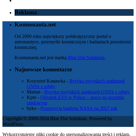
Reklama
Kosmonauta.net
Od 2009 roku największy polskojęzyczny portal o
astronautyce, przemyśle kosmicznym i badaniach przestrzeni
kosmicznej.
Kosmonauta.net jest marką
Blue Dot Solutions
.
Najnowsze komentarze
Krzysztof Kanawka
-
Ryzyko rosyjskich zagłuszeń
GNSS z orbity
Marian
-
Ryzyko rosyjskich zagłuszeń GNSS z orbity
Kptn
-
Ośrodek ESA w Polsce – prace na szczeblu
rządowym
byko
-
Propozycja budżetu NASA na 2027 rok
Copyright © 2009-2024 Blue Dot Solutions. Powered by
WordPress.
Wykorzystujemy pliki cookie do spersonalizowania treści i reklam,