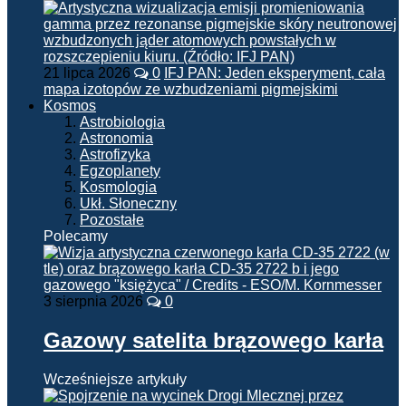
21 lipca 2026
0
IFJ PAN: Jeden eksperyment, cała
mapa izotopów ze wzbudzeniami pigmejskimi
Kosmos
Astrobiologia
Astronomia
Astrofizyka
Egzoplanety
Kosmologia
Ukł. Słoneczny
Pozostałe
Polecamy
3 sierpnia 2026
0
Gazowy satelita brązowego karła
Wcześniejsze artykuły