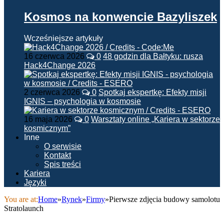
Kosmos na konwencie Bazyliszek
Wcześniejsze artykuły
16 czerwca 2026
0
48 godzin dla Bałtyku: rusza
Hack4Change 2026
2 czerwca 2026
0
Spotkaj ekspertkę: Efekty misji
IGNIS – psychologia w kosmosie
16 maja 2026
0
Warsztaty online „Kariera w sektorze
kosmicznym”
Inne
O serwisie
Kontakt
Spis treści
Kariera
Języki
You are at:
Home
»
Rynek
»
Firmy
»
Pierwsze zdjęcia budowy samolotu
Stratolaunch