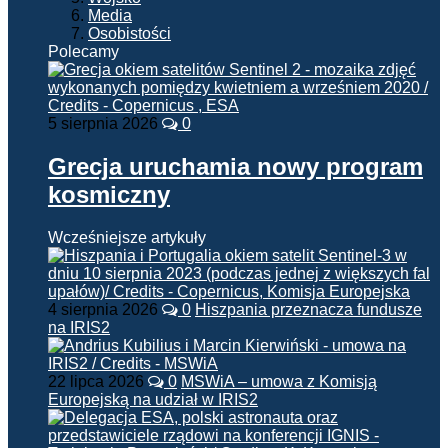
Media
Osobistości
Polecamy
5 sierpnia 2026
0
Grecja uruchamia nowy program
kosmiczny
Wcześniejsze artykuły
4 sierpnia 2026
0
Hiszpania przeznacza fundusze
na IRIS2
22 lipca 2026
0
MSWiA – umowa z Komisją
Europejską na udział w IRIS2