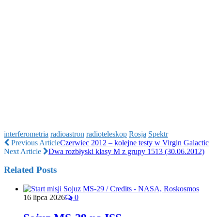
interferometria
radioastron
radioteleskop
Rosja
Spektr
Previous Article
Czerwiec 2012 – kolejne testy w Virgin Galactic
Next Article
Dwa rozbłyski klasy M z grupy 1513 (30.06.2012)
Related Posts
16 lipca 2026
0