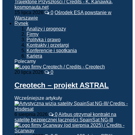
15 lipca 2026
0
Ośrodek ESA powstanie w
Warszawie
Rynek
Analizy i prognozy
Firmy
Polityka i prawo
Kontrakty i przetargi
Konferencje i spotkania
Kariera
Polecamy
20 lipca 2026
0
Creotech – projekt ASTRAL
Wcześniejsze artykuły
6 sierpnia 2026
0
Airbus otrzymał kontrakt na
satelitę bezpiecznej łączności SpainSat NG-III