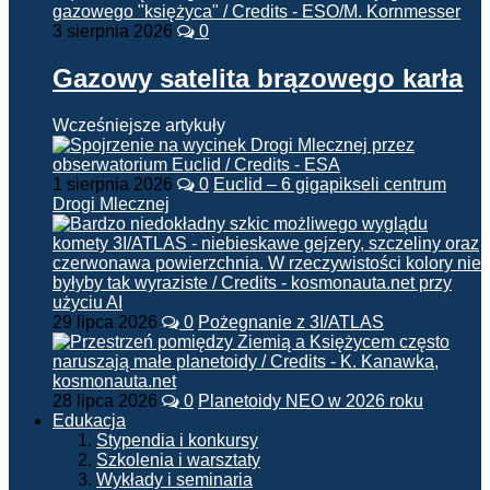
3 sierpnia 2026
0
Gazowy satelita brązowego karła
Wcześniejsze artykuły
1 sierpnia 2026
0
Euclid – 6 gigapikseli centrum
Drogi Mlecznej
29 lipca 2026
0
Pożegnanie z 3I/ATLAS
28 lipca 2026
0
Planetoidy NEO w 2026 roku
Edukacja
Stypendia i konkursy
Szkolenia i warsztaty
Wykłady i seminaria