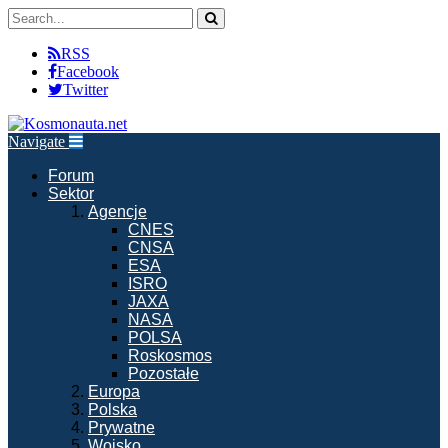
RSS
Facebook
Twitter
Navigate
Forum
Sektor
Agencje
CNES
CNSA
ESA
ISRO
JAXA
NASA
POLSA
Roskosmos
Pozostałe
Europa
Polska
Prywatne
Wojsko