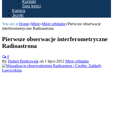
Kontakt
Spis treści
Kariera
Języki
You are at:
Home
»
Misje
»
Misje orbitalne
»
Pierwsze obserwacje
interferometryczne Radioastrona
Pierwsze obserwacje interferometryczne
Radioastrona
0
By
Hubert Bartkowiak
on
1 lipca 2012
Misje orbitalne