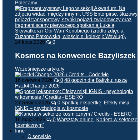
Polecamy
24 lipca 2026
0
Kosmos na konwencie Bazyliszek
Wcześniejsze artykuły
16 czerwca 2026
0
48 godzin dla Bałtyku: rusza
Hack4Change 2026
2 czerwca 2026
0
Spotkaj ekspertkę: Efekty misji
IGNIS – psychologia w kosmosie
16 maja 2026
0
Warsztaty online „Kariera w sektorze
kosmicznym”
Inne
O serwisie