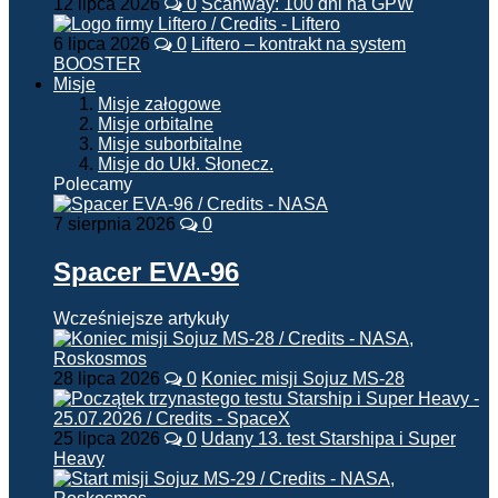
12 lipca 2026
0
Scanway: 100 dni na GPW
6 lipca 2026
0
Liftero – kontrakt na system
BOOSTER
Misje
Misje załogowe
Misje orbitalne
Misje suborbitalne
Misje do Ukł. Słonecz.
Polecamy
7 sierpnia 2026
0
Spacer EVA-96
Wcześniejsze artykuły
28 lipca 2026
0
Koniec misji Sojuz MS-28
25 lipca 2026
0
Udany 13. test Starshipa i Super
Heavy