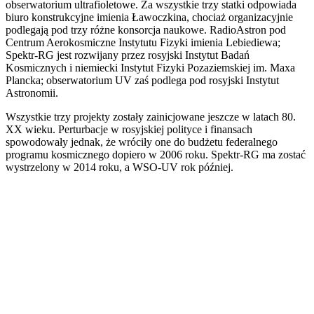
obserwatorium ultrafioletowe. Za wszystkie trzy statki odpowiada
biuro konstrukcyjne imienia Ławoczkina, chociaż organizacyjnie
podlegają pod trzy różne konsorcja naukowe. RadioAstron pod
Centrum Aerokosmiczne Instytutu Fizyki imienia Lebiediewa;
Spektr-RG jest rozwijany przez rosyjski Instytut Badań
Kosmicznych i niemiecki Instytut Fizyki Pozaziemskiej im. Maxa
Plancka; obserwatorium UV zaś podlega pod rosyjski Instytut
Astronomii.
Wszystkie trzy projekty zostały zainicjowane jeszcze w latach 80.
XX wieku. Perturbacje w rosyjskiej polityce i finansach
spowodowały jednak, że wróciły one do budżetu federalnego
programu kosmicznego dopiero w 2006 roku. Spektr-RG ma zostać
wystrzelony w 2014 roku, a WSO-UV rok później.