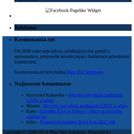
Reklama
Kosmonauta.net
Od 2009 roku największy polskojęzyczny portal o
astronautyce, przemyśle kosmicznym i badaniach przestrzeni
kosmicznej.
Kosmonauta.net jest marką
Blue Dot Solutions
.
Najnowsze komentarze
Krzysztof Kanawka
-
Ryzyko rosyjskich zagłuszeń
GNSS z orbity
Marian
-
Ryzyko rosyjskich zagłuszeń GNSS z orbity
Kptn
-
Ośrodek ESA w Polsce – prace na szczeblu
rządowym
byko
-
Propozycja budżetu NASA na 2027 rok
Copyright © 2009-2024 Blue Dot Solutions. Powered by