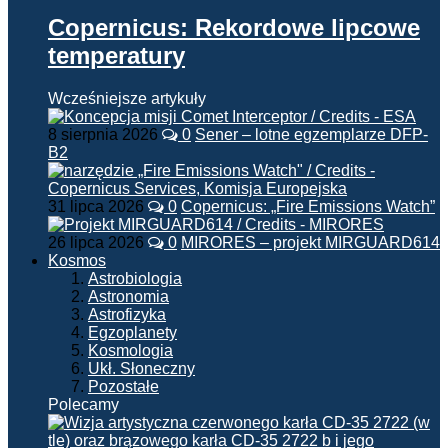
Copernicus: Rekordowe lipcowe
temperatury
Wcześniejsze artykuły
8 sierpnia 2026
0
Sener – lotne egzemplarze DFP-
B2
31 lipca 2026
0
Copernicus: „Fire Emissions Watch”
26 lipca 2026
0
MIRORES – projekt MIRGUARD614
Kosmos
Astrobiologia
Astronomia
Astrofizyka
Egzoplanety
Kosmologia
Ukł. Słoneczny
Pozostałe
Polecamy