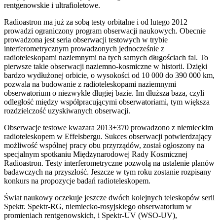
rentgenowskie i ultrafioletowe.
Radioastron ma już za sobą testy orbitalne i od lutego 2012
prowadzi ograniczony program obserwacji naukowych. Obecnie
prowadzona jest seria obserwacji testowych w trybie
interferometrycznym prowadzonych jednocześnie z
radioteleskopami naziemnymi na tych samych długościach fal. To
pierwsze takie obserwacji naziemno-kosmiczne w historii. Dzięki
bardzo wydłużonej orbicie, o wysokości od 10 000 do 390 000 km,
pozwala na budowanie z radioteleskopami naziemnymi
obserwatorium o niezwykle długiej bazie. Im dłuższa baza, czyli
odległość między współpracującymi obserwatoriami, tym większa
rozdzielczość uzyskiwanych obserwacji.
Obserwacje testowe kwazara 2013+370 prowadzono z niemieckim
radioteleskopem w Effelsbergu. Sukces obserwacji potwierdzający
możliwość wspólnej pracy obu przyrządów, został ogłoszony na
specjalnym spotkaniu Międzynarodowej Rady Kosmicznej
Radioastron. Testy interferometryczne pozwolą na ustalenie planów
badawczych na przyszłość. Jeszcze w tym roku zostanie rozpisany
konkurs na propozycje badań radioteleskopem.
Świat naukowy oczekuje jeszcze dwóch kolejnych teleskopów serii
Spektr. Spektr-RG, niemiecko-rosyjskiego obserwatorium w
promieniach rentgenowskich, i Spektr-UV (WSO-UV),