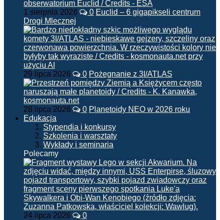
1 sierpnia 2026
0
Euclid – 6 gigapikseli centrum
Drogi Mlecznej
29 lipca 2026
0
Pożegnanie z 3I/ATLAS
28 lipca 2026
0
Planetoidy NEO w 2026 roku
Edukacja
Stypendia i konkursy
Szkolenia i warsztaty
Wykłady i seminaria
Polecamy
24 lipca 2026
0