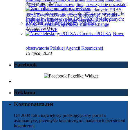
8 września, 2024
Kwiecień 2024 najcieplejszy w historii
22 maja, 2024
Nowe
obserwatoria Polskiej Agencji Kosmicznej
15 lipca, 2023
Facebook
Reklama
Kosmonauta.net
Od 2009 roku największy polskojęzyczny portal o
astronautyce, przemyśle kosmicznym i badaniach przestrzeni
kosmicznej.