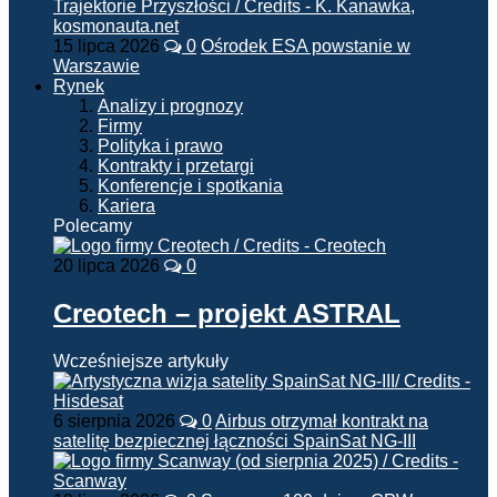
15 lipca 2026
0
Ośrodek ESA powstanie w
Warszawie
Rynek
Analizy i prognozy
Firmy
Polityka i prawo
Kontrakty i przetargi
Konferencje i spotkania
Kariera
Polecamy
20 lipca 2026
0
Creotech – projekt ASTRAL
Wcześniejsze artykuły
6 sierpnia 2026
0
Airbus otrzymał kontrakt na
satelitę bezpiecznej łączności SpainSat NG-III