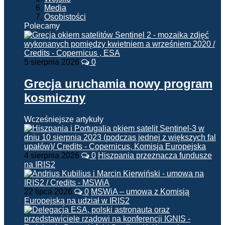
Media
Osobistości
Polecamy
5 sierpnia 2026
0
Grecja uruchamia nowy program
kosmiczny
Wcześniejsze artykuły
4 sierpnia 2026
0
Hiszpania przeznacza fundusze
na IRIS2
22 lipca 2026
0
MSWiA – umowa z Komisją
Europejską na udział w IRIS2