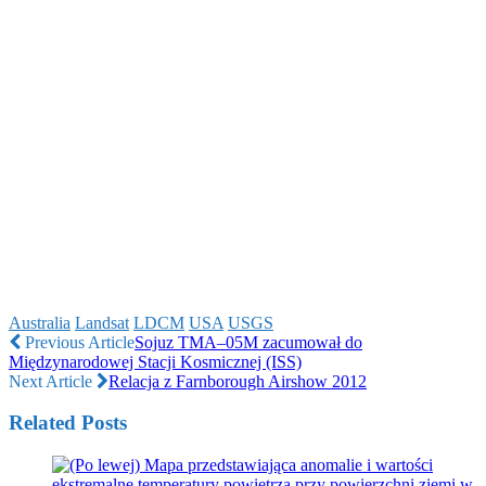
Australia
Landsat
LDCM
USA
USGS
Previous Article
Sojuz TMA–05M zacumował do
Międzynarodowej Stacji Kosmicznej (ISS)
Next Article
Relacja z Farnborough Airshow 2012
Related Posts