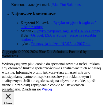
Kosmonauta.net jest marką
Blue Dot Solutions
.
Najnowsze komentarze
Krzysztof Kanawka
-
Ryzyko rosyjskich zagłuszeń
GNSS z orbity
Marian
-
Ryzyko rosyjskich zagłuszeń GNSS z orbity
Kptn
-
Ośrodek ESA w Polsce – prace na szczeblu
rządowym
byko
-
Propozycja budżetu NASA na 2027 rok
Copyright © 2009-2024 Blue Dot Solutions. Powered by
WordPress.
Wykorzystujemy pliki cookie do spersonalizowania treści i reklam,
aby oferować funkcje społecznościowe i analizować ruch w naszej
witrynie. Informacje o tym, jak korzystasz z naszej witryny,
udostępniamy partnerom społecznościowym, reklamowym i
analitycznym. Jeśli nie zgadzasz się na używanie cookie, opuść
stronę lub zablokuj zapisywanie cookie w ustawieniach
przeglądarki.
Zgadzam się
Więcej
Close