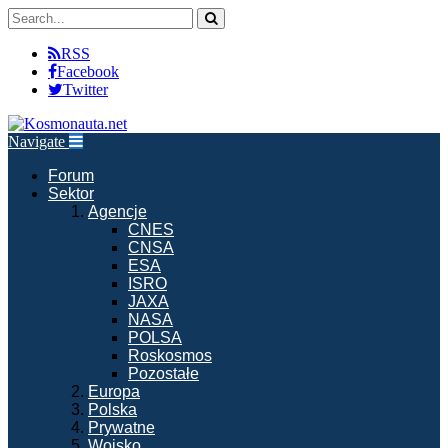
RSS
Facebook
Twitter
Navigate
Forum
Sektor
Agencje
CNES
CNSA
ESA
ISRO
JAXA
NASA
POLSA
Roskosmos
Pozostałe
Europa
Polska
Prywatne
Wojsko