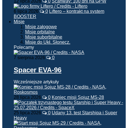
12 lipca 2026
0
Scanway: 100 dni na GPW
6 lipca 2026
0
Liftero – kontrakt na system
BOOSTER
Misje
Misje załogowe
Misje orbitalne
Misje suborbitalne
Misje do Ukł. Słonecz.
Polecamy
7 sierpnia 2026
0
Spacer EVA-96
Wcześniejsze artykuły
28 lipca 2026
0
Koniec misji Sojuz MS-28
25 lipca 2026
0
Udany 13. test Starshipa i Super
Heavy