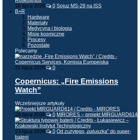
16 lipca 2026
0
Sojuz MS-29 na ISS
B+R
Hardware
Materiały
Medycyna i biologia
Misje kosmiczne
Procesy
Pozostałe
Polecamy
31 lipca 2026
0
Copernicus: „Fire Emissions
Watch”
Wcześniejsze artykuły
26 lipca 2026
0
MIRORES – projekt MIRGUARD614
23 lipca 2026
0
Od zużytego „paluszka” do super-
baterii