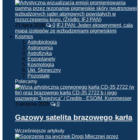
21 lipca 2026
0
IFJ PAN: Jeden eksperyment, cała
mapa izotopów ze wzbudzeniami pigmejskimi
Kosmos
Astrobiologia
Astronomia
Astrofizyka
Egzoplanety
Kosmologia
Ukł. Słoneczny
Pozostałe
Polecamy
3 sierpnia 2026
0
Gazowy satelita brązowego karła
Wcześniejsze artykuły