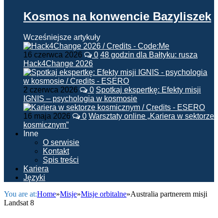
Kosmos na konwencie Bazyliszek
Wcześniejsze artykuły
16 czerwca 2026
0
48 godzin dla Bałtyku: rusza
Hack4Change 2026
2 czerwca 2026
0
Spotkaj ekspertkę: Efekty misji
IGNIS – psychologia w kosmosie
16 maja 2026
0
Warsztaty online „Kariera w sektorze
kosmicznym”
Inne
O serwisie
Kontakt
Spis treści
Kariera
Języki
You are at:
Home
»
Misje
»
Misje orbitalne
»
Australia partnerem misji
Landsat 8