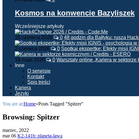
Kosmos na konwencie Bazyliszek
Wcześniejsze artykuły
16 czerwca 2026
0
48 godzin dla Bałtyku: rusza Ha
2 czerwca 2026
0
Spotkaj ekspertkę: Efekty misji IG
16 maja 2026
0
Warsztaty online „Kariera w sektorz
Inne
O serwisie
Kontakt
Spis treści
Kariera
Języki
You are at:
Home
»
Posts Tagged "Spitzer"
Browsing:
Spitzer
marzec, 2022
mar 06
K2-141b: planeta-lawa