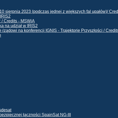
 IRIS2
ą na udział w IRIS2
e
ę bezpiecznej łączności SpainSat NG-III