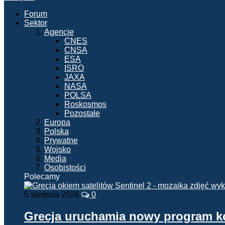
Forum
Sektor
Agencje
CNES
CNSA
ESA
ISRO
JAXA
NASA
POLSA
Roskosmos
Pozostałe
Europa
Polska
Prywatne
Wojsko
Media
Osobistości
Polecamy
5 sierpnia 2026
0
Grecja uruchamia nowy program 