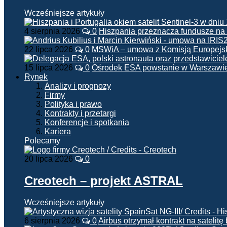
Wcześniejsze artykuły
4 sierpnia 2026
0
Hiszpania przeznacza fundusze na
22 lipca 2026
0
MSWiA – umowa z Komisją Europejsk
15 lipca 2026
0
Ośrodek ESA powstanie w Warszawi
Rynek
Analizy i prognozy
Firmy
Polityka i prawo
Kontrakty i przetargi
Konferencje i spotkania
Kariera
Polecamy
20 lipca 2026
0
Creotech – projekt ASTRAL
Wcześniejsze artykuły
6 sierpnia 2026
0
Airbus otrzymał kontrakt na satelit