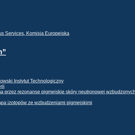
h”
rii
apa izotopów ze wzbudzeniami pigmejskimi