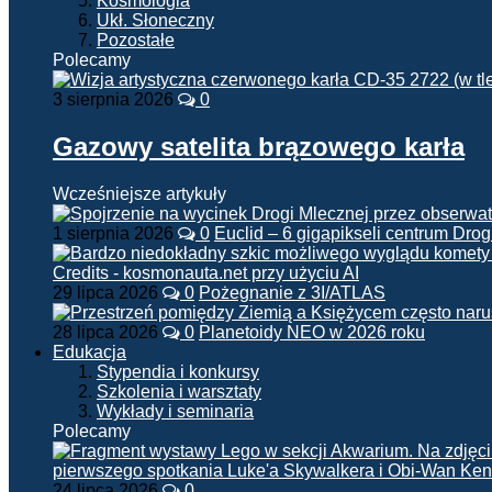
Kosmologia
Ukł. Słoneczny
Pozostałe
Polecamy
3 sierpnia 2026
0
Gazowy satelita brązowego karła
Wcześniejsze artykuły
1 sierpnia 2026
0
Euclid – 6 gigapikseli centrum Drog
29 lipca 2026
0
Pożegnanie z 3I/ATLAS
28 lipca 2026
0
Planetoidy NEO w 2026 roku
Edukacja
Stypendia i konkursy
Szkolenia i warsztaty
Wykłady i seminaria
Polecamy
24 lipca 2026
0