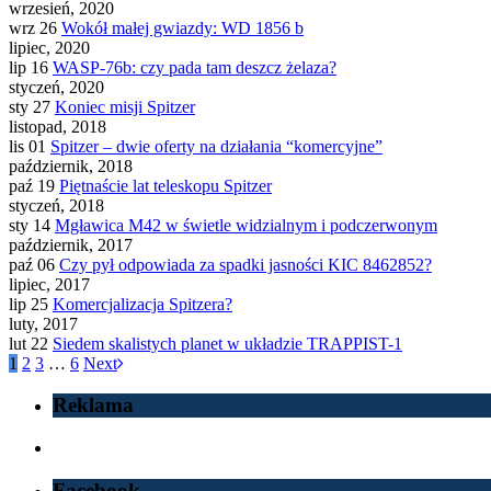
wrzesień, 2020
wrz 26
Wokół małej gwiazdy: WD 1856 b
lipiec, 2020
lip 16
WASP-76b: czy pada tam deszcz żelaza?
styczeń, 2020
sty 27
Koniec misji Spitzer
listopad, 2018
lis 01
Spitzer – dwie oferty na działania “komercyjne”
październik, 2018
paź 19
Piętnaście lat teleskopu Spitzer
styczeń, 2018
sty 14
Mgławica M42 w świetle widzialnym i podczerwonym
październik, 2017
paź 06
Czy pył odpowiada za spadki jasności KIC 8462852?
lipiec, 2017
lip 25
Komercjalizacja Spitzera?
luty, 2017
lut 22
Siedem skalistych planet w układzie TRAPPIST-1
1
2
3
…
6
Next
Reklama
Facebook