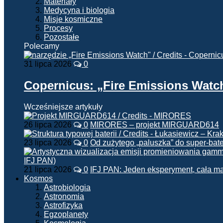
Materiały
Medycyna i biologia
Misje kosmiczne
Procesy
Pozostałe
Polecamy
31 lipca 2026
0
Copernicus: „Fire Emissions Watc
Wcześniejsze artykuły
26 lipca 2026
0
MIRORES – projekt MIRGUARD614
23 lipca 2026
0
Od zużytego „paluszka” do super-bate
21 lipca 2026
0
IFJ PAN: Jeden eksperyment, cała m
Kosmos
Astrobiologia
Astronomia
Astrofizyka
Egzoplanety