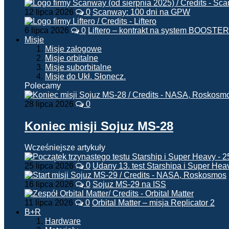
12 lipca 2026
0
Scanway: 100 dni na GPW
6 lipca 2026
0
Liftero – kontrakt na system BOOSTER
Misje
Misje załogowe
Misje orbitalne
Misje suborbitalne
Misje do Ukł. Słonecz.
Polecamy
28 lipca 2026
0
Koniec misji Sojuz MS-28
Wcześniejsze artykuły
25 lipca 2026
0
Udany 13. test Starshipa i Super Hea
16 lipca 2026
0
Sojuz MS-29 na ISS
11 lipca 2026
0
Orbital Matter – misja Replicator 2
B+R
Hardware