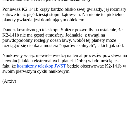
Ponieważ K2-141b krąży bardzo blisko swej gwiazdy, jej rozmiary
kątowe to aż pięćdziesiąt stopni kątowych. Na niebie tej piekielnej
planety gwiazda jest dominującym obiektem.
Dane z kosmicznego teleskopu Spitzer pozwoliły na ustalenie, że
K2-141b nie ma gęstej atmosfery. Jednakże, z uwagi na
prawdopodobny rozległy ocean lawy, wokół tej planety może
rozciągać się cienka atmosfera “oparów skalnych”, takich jak sód.
Naukowcy wciąż niewiele wiedzą na temat procesów powstawania
i ewolucji takich ekstremalnych planet. Dobrą wiadomością jest
fakt, że
kosmiczny teleskop JWST
będzie obserwować K2-141b w
swoim pierwszym cyklu naukowym.
(Arxiv)