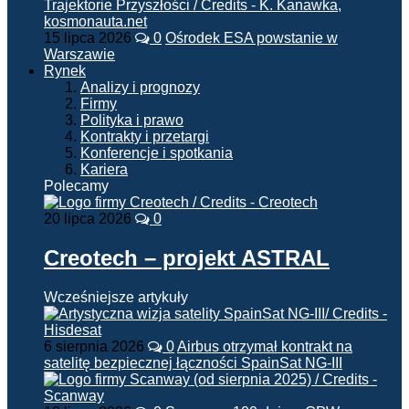
15 lipca 2026
0
Ośrodek ESA powstanie w
Warszawie
Rynek
Analizy i prognozy
Firmy
Polityka i prawo
Kontrakty i przetargi
Konferencje i spotkania
Kariera
Polecamy
20 lipca 2026
0
Creotech – projekt ASTRAL
Wcześniejsze artykuły
6 sierpnia 2026
0
Airbus otrzymał kontrakt na
satelitę bezpiecznej łączności SpainSat NG-III