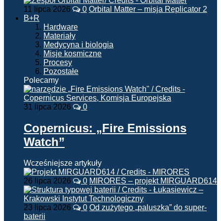
11 lipca 2026
0
Orbital Matter – misja Replicator 2
B+R
Hardware
Materiały
Medycyna i biologia
Misje kosmiczne
Procesy
Pozostałe
Polecamy
31 lipca 2026
0
Copernicus: „Fire Emissions
Watch”
Wcześniejsze artykuły
26 lipca 2026
0
MIRORES – projekt MIRGUARD614
23 lipca 2026
0
Od zużytego „paluszka” do super-
baterii