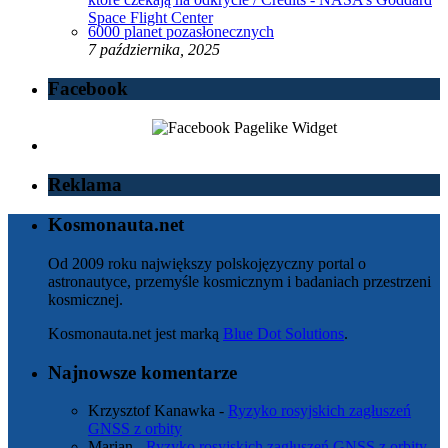
6000 planet pozasłonecznych
7 października, 2025
Facebook
Reklama
Kosmonauta.net
Od 2009 roku największy polskojęzyczny portal o
astronautyce, przemyśle kosmicznym i badaniach przestrzeni
kosmicznej.
Kosmonauta.net jest marką
Blue Dot Solutions
.
Najnowsze komentarze
Krzysztof Kanawka
-
Ryzyko rosyjskich zagłuszeń
GNSS z orbity
Marian
-
Ryzyko rosyjskich zagłuszeń GNSS z orbity