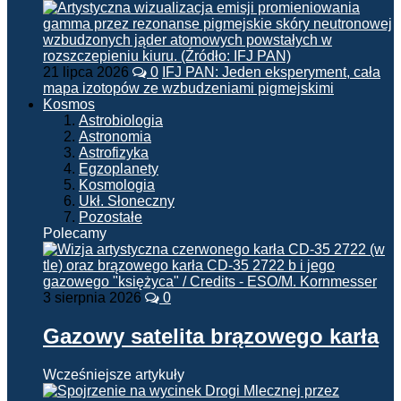
21 lipca 2026
0
IFJ PAN: Jeden eksperyment, cała
mapa izotopów ze wzbudzeniami pigmejskimi
Kosmos
Astrobiologia
Astronomia
Astrofizyka
Egzoplanety
Kosmologia
Ukł. Słoneczny
Pozostałe
Polecamy
3 sierpnia 2026
0
Gazowy satelita brązowego karła
Wcześniejsze artykuły