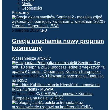
Media
Osobistości
Polecamy
5 sierpnia 2026
0
Grecja uruchamia nowy program
kosmiczny
Wcześniejsze artykuły
4 sierpnia 2026
0
Hiszpania przeznacza fundusze
na IRIS2
22 lipca 2026
0
MSWiA – umowa z Komisją
Europejską na udział w IRIS2