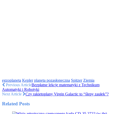
egzoplaneta
Kepler
planeta pozasłoneczna
Spitzer
Ziemia
Previous Article
Bezpłatne lekcje matematyki z Technikum
Automatyki i Robotyki
Next Article
Czy rakietoplany Virgin Galactic to “ślepy zaułek”?
Related Posts