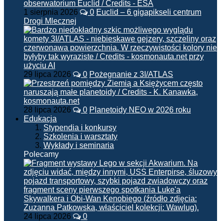
1 sierpnia 2026
0
Euclid – 6 gigapikseli centrum
Drogi Mlecznej
29 lipca 2026
0
Pożegnanie z 3I/ATLAS
28 lipca 2026
0
Planetoidy NEO w 2026 roku
Edukacja
Stypendia i konkursy
Szkolenia i warsztaty
Wykłady i seminaria
Polecamy
24 lipca 2026
0