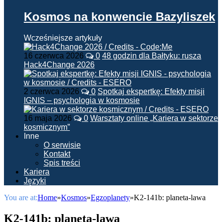
Kosmos na konwencie Bazyliszek
Wcześniejsze artykuły
16 czerwca 2026
0
48 godzin dla Bałtyku: rusza
Hack4Change 2026
2 czerwca 2026
0
Spotkaj ekspertkę: Efekty misji
IGNIS – psychologia w kosmosie
16 maja 2026
0
Warsztaty online „Kariera w sektorze
kosmicznym”
Inne
O serwisie
Kontakt
Spis treści
Kariera
Języki
You are at:
Home
»
Kosmos
»
Egzoplanety
»
K2-141b: planeta-lawa
K2-141b: planeta-lawa