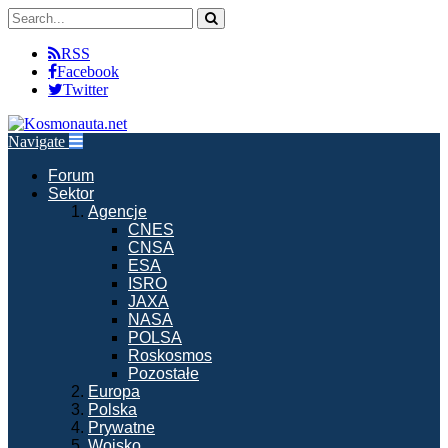
RSS
Facebook
Twitter
Navigate
Forum
Sektor
Agencje
CNES
CNSA
ESA
ISRO
JAXA
NASA
POLSA
Roskosmos
Pozostałe
Europa
Polska
Prywatne
Wojsko