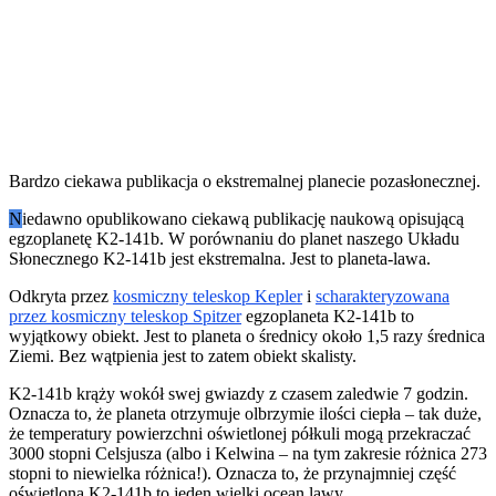
Bardzo ciekawa publikacja o ekstremalnej planecie pozasłonecznej.
N
iedawno opublikowano ciekawą publikację naukową opisującą
egzoplanetę K2-141b. W porównaniu do planet naszego Układu
Słonecznego K2-141b jest ekstremalna. Jest to planeta-lawa.
Odkryta przez
kosmiczny teleskop Kepler
i
scharakteryzowana
przez kosmiczny teleskop Spitzer
egzoplaneta K2-141b to
wyjątkowy obiekt. Jest to planeta o średnicy około 1,5 razy średnica
Ziemi. Bez wątpienia jest to zatem obiekt skalisty.
K2-141b krąży wokół swej gwiazdy z czasem zaledwie 7 godzin.
Oznacza to, że planeta otrzymuje olbrzymie ilości ciepła – tak duże,
że temperatury powierzchni oświetlonej półkuli mogą przekraczać
3000 stopni Celsjusza (albo i Kelwina – na tym zakresie różnica 273
stopni to niewielka różnica!). Oznacza to, że przynajmniej część
oświetlona K2-141b to jeden wielki ocean lawy.