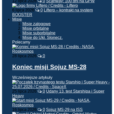
12 lipca 2026
0
Scanway: 100 dni na GPW
6 lipca 2026
0
Liftero – kontrakt na system
BOOSTER
Misje
Misje załogowe
Misje orbitalne
Misje suborbitalne
Misje do Ukł. Słonecz.
Polecamy
28 lipca 2026
0
Koniec misji Sojuz MS-28
Wcześniejsze artykuły
25 lipca 2026
0
Udany 13. test Starshipa i Super
Heavy
16 lipca 2026
0
Sojuz MS-29 na ISS