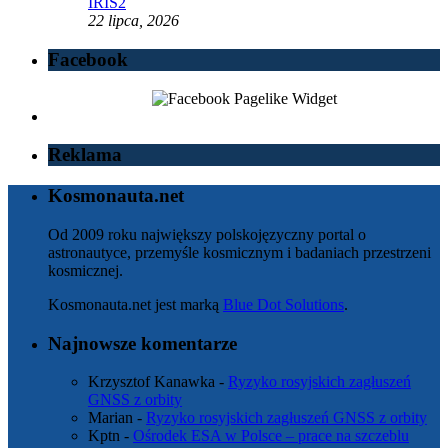
IRIS2
22 lipca, 2026
Facebook
Reklama
Kosmonauta.net
Od 2009 roku największy polskojęzyczny portal o
astronautyce, przemyśle kosmicznym i badaniach przestrzeni
kosmicznej.
Kosmonauta.net jest marką
Blue Dot Solutions
.
Najnowsze komentarze
Krzysztof Kanawka
-
Ryzyko rosyjskich zagłuszeń
GNSS z orbity
Marian
-
Ryzyko rosyjskich zagłuszeń GNSS z orbity
Kptn
-
Ośrodek ESA w Polsce – prace na szczeblu