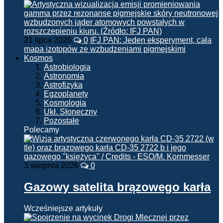
21 lipca 2026
0
IFJ PAN: Jeden eksperyment, cała
mapa izotopów ze wzbudzeniami pigmejskimi
Kosmos
Astrobiologia
Astronomia
Astrofizyka
Egzoplanety
Kosmologia
Ukł. Słoneczny
Pozostałe
Polecamy
3 sierpnia 2026
0
Gazowy satelita brązowego karła
Wcześniejsze artykuły