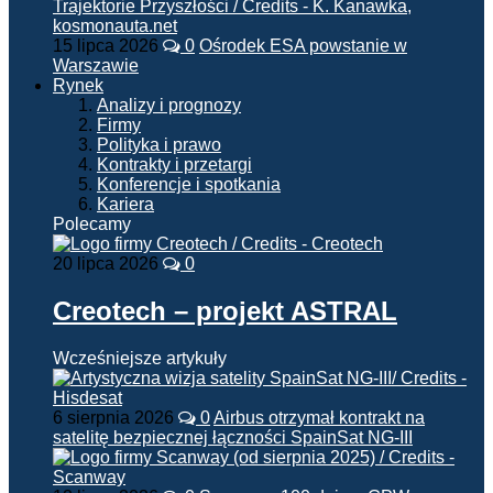
15 lipca 2026
0
Ośrodek ESA powstanie w
Warszawie
Rynek
Analizy i prognozy
Firmy
Polityka i prawo
Kontrakty i przetargi
Konferencje i spotkania
Kariera
Polecamy
20 lipca 2026
0
Creotech – projekt ASTRAL
Wcześniejsze artykuły
6 sierpnia 2026
0
Airbus otrzymał kontrakt na
satelitę bezpiecznej łączności SpainSat NG-III