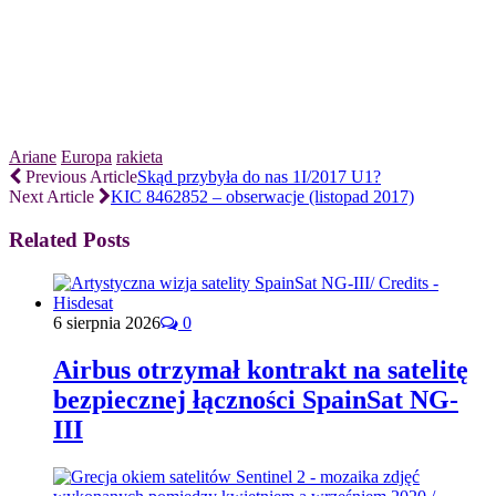
Ariane
Europa
rakieta
Previous Article
Skąd przybyła do nas 1I/2017 U1?
Next Article
KIC 8462852 – obserwacje (listopad 2017)
Related Posts
6 sierpnia 2026
0
Airbus otrzymał kontrakt na satelitę
bezpiecznej łączności SpainSat NG-
III