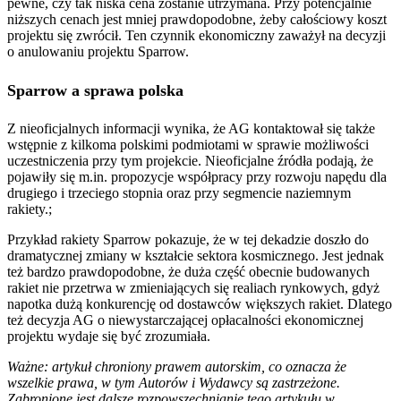
pewne, czy tak niska cena zostanie utrzymana. Przy potencjalnie
niższych cenach jest mniej prawdopodobne, żeby całościowy koszt
projektu się zwrócił. Ten czynnik ekonomiczny zaważył na decyzji
o anulowaniu projektu Sparrow.
Sparrow a sprawa polska
Z nieoficjalnych informacji wynika, że AG kontaktował się także
wstępnie z kilkoma polskimi podmiotami w sprawie możliwości
uczestniczenia przy tym projekcie. Nieoficjalne źródła podają, że
pojawiły się m.in. propozycje współpracy przy rozwoju napędu dla
drugiego i trzeciego stopnia oraz przy segmencie naziemnym
rakiety.;
Przykład rakiety Sparrow pokazuje, że w tej dekadzie doszło do
dramatycznej zmiany w kształcie sektora kosmicznego. Jest jednak
też bardzo prawdopodobne, że duża część obecnie budowanych
rakiet nie przetrwa w zmieniających się realiach rynkowych, gdyż
napotka dużą konkurencję od dostawców większych rakiet. Dlatego
też decyzja AG o niewystarczającej opłacalności ekonomicznej
projektu wydaje się być zrozumiała.
Ważne: artykuł chroniony prawem autorskim, co oznacza że
wszelkie prawa, w tym Autorów i Wydawcy są zastrzeżone.
Zabronione jest dalsze rozpowszechnianie tego artykułu w