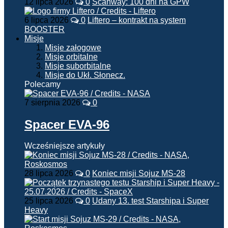
12 lipca 2026
0
Scanway: 100 dni na GPW
6 lipca 2026
0
Liftero – kontrakt na system
BOOSTER
Misje
Misje załogowe
Misje orbitalne
Misje suborbitalne
Misje do Ukł. Słonecz.
Polecamy
7 sierpnia 2026
0
Spacer EVA-96
Wcześniejsze artykuły
28 lipca 2026
0
Koniec misji Sojuz MS-28
25 lipca 2026
0
Udany 13. test Starshipa i Super
Heavy