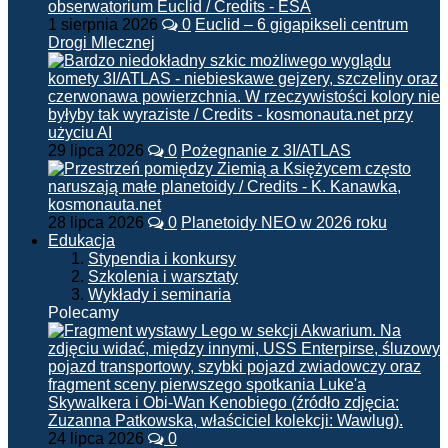
1 sierpnia 2026
0
Euclid – 6 gigapikseli centrum
Drogi Mlecznej
29 lipca 2026
0
Pożegnanie z 3I/ATLAS
28 lipca 2026
0
Planetoidy NEO w 2026 roku
Edukacja
Stypendia i konkursy
Szkolenia i warsztaty
Wykłady i seminaria
Polecamy
24 lipca 2026
0