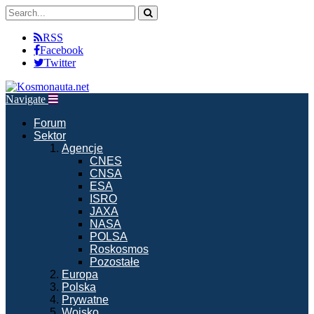
RSS
Facebook
Twitter
Navigate
Forum
Sektor
Agencje
CNES
CNSA
ESA
ISRO
JAXA
NASA
POLSA
Roskosmos
Pozostałe
Europa
Polska
Prywatne
Wojsko