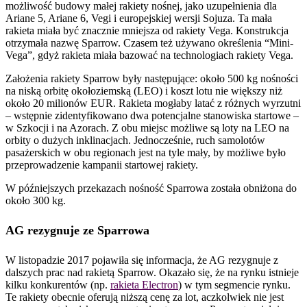
możliwość budowy małej rakiety nośnej, jako uzupełnienia dla
Ariane 5, Ariane 6, Vegi i europejskiej wersji Sojuza. Ta mała
rakieta miała być znacznie mniejsza od rakiety Vega. Konstrukcja
otrzymała nazwę Sparrow. Czasem też używano określenia “Mini-
Vega”, gdyż rakieta miała bazować na technologiach rakiety Vega.
Założenia rakiety Sparrow były następujące: około 500 kg nośności
na niską orbitę okołoziemską (LEO) i koszt lotu nie większy niż
około 20 milionów EUR. Rakieta mogłaby latać z różnych wyrzutni
– wstępnie zidentyfikowano dwa potencjalne stanowiska startowe –
w Szkocji i na Azorach. Z obu miejsc możliwe są loty na LEO na
orbity o dużych inklinacjach. Jednocześnie, ruch samolotów
pasażerskich w obu regionach jest na tyle mały, by możliwe było
przeprowadzenie kampanii startowej rakiety.
W późniejszych przekazach nośność Sparrowa została obniżona do
około 300 kg.
AG rezygnuje ze Sparrowa
W listopadzie 2017 pojawiła się informacja, że AG rezygnuje z
dalszych prac nad rakietą Sparrow. Okazało się, że na rynku istnieje
kilku konkurentów (np.
rakieta Electron
) w tym segmencie rynku.
Te rakiety obecnie oferują niższą cenę za lot, aczkolwiek nie jest