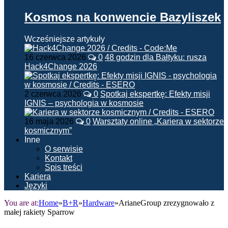
Kosmos na konwencie Bazyliszek
Wcześniejsze artykuły
16 czerwca 2026
0
48 godzin dla Bałtyku: rusza
Hack4Change 2026
2 czerwca 2026
0
Spotkaj ekspertkę: Efekty misji
IGNIS – psychologia w kosmosie
16 maja 2026
0
Warsztaty online „Kariera w sektorze
kosmicznym”
Inne
O serwisie
Kontakt
Spis treści
Kariera
Języki
You are at:
Home
»
B+R
»
Hardware
»
ArianeGroup zrezygnowało z
małej rakiety Sparrow