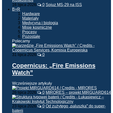
16 lipca 2026
0
Sojuz MS-29 na ISS
B+R
Hardware
Materiały
Medycyna i biologia
Misje kosmiczne
Procesy
Pozostałe
Polecamy
31 lipca 2026
0
Copernicus: „Fire Emissions
Watch”
Wcześniejsze artykuły
26 lipca 2026
0
MIRORES – projekt MIRGUARD614
23 lipca 2026
0
Od zużytego „paluszka” do super-
baterii