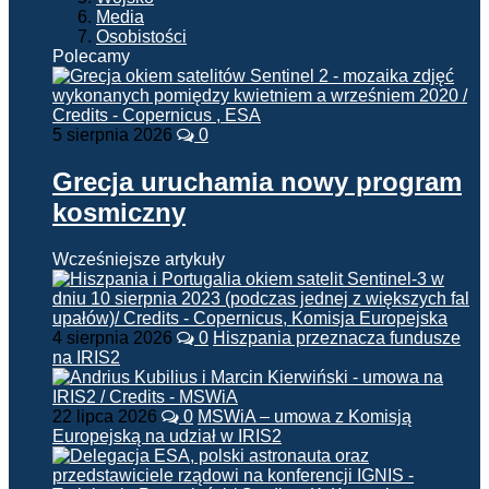
Media
Osobistości
Polecamy
5 sierpnia 2026
0
Grecja uruchamia nowy program
kosmiczny
Wcześniejsze artykuły
4 sierpnia 2026
0
Hiszpania przeznacza fundusze
na IRIS2
22 lipca 2026
0
MSWiA – umowa z Komisją
Europejską na udział w IRIS2