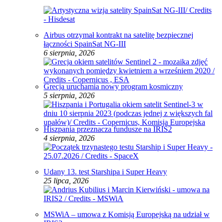
Airbus otrzymał kontrakt na satelitę bezpiecznej
łączności SpainSat NG-III
6 sierpnia, 2026
Grecja uruchamia nowy program kosmiczny
5 sierpnia, 2026
Hiszpania przeznacza fundusze na IRIS2
4 sierpnia, 2026
Udany 13. test Starshipa i Super Heavy
25 lipca, 2026
MSWiA – umowa z Komisją Europejską na udział w