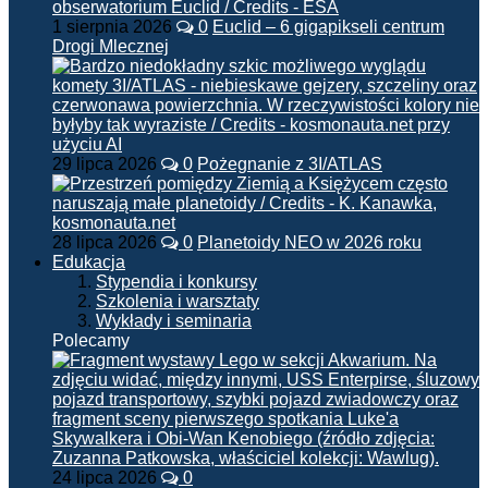
1 sierpnia 2026
0
Euclid – 6 gigapikseli centrum
Drogi Mlecznej
29 lipca 2026
0
Pożegnanie z 3I/ATLAS
28 lipca 2026
0
Planetoidy NEO w 2026 roku
Edukacja
Stypendia i konkursy
Szkolenia i warsztaty
Wykłady i seminaria
Polecamy
24 lipca 2026
0