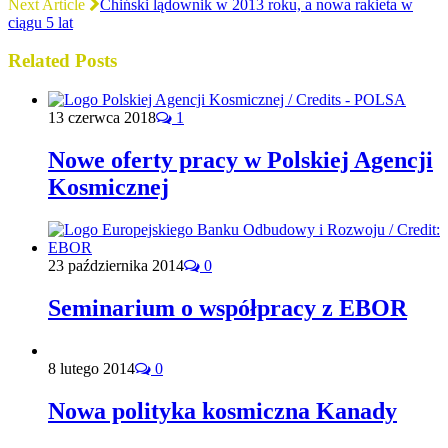
Next Article
Chiński lądownik w 2013 roku, a nowa rakieta w
ciągu 5 lat
Related Posts
13 czerwca 2018
1
Nowe oferty pracy w Polskiej Agencji
Kosmicznej
23 października 2014
0
Seminarium o współpracy z EBOR
8 lutego 2014
0
Nowa polityka kosmiczna Kanady