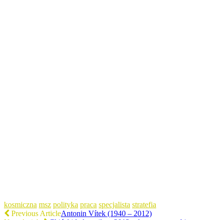
kosmiczna
msz
polityka
praca
specjalista
stratefia
Previous Article
Antonin Vítek (1940 – 2012)