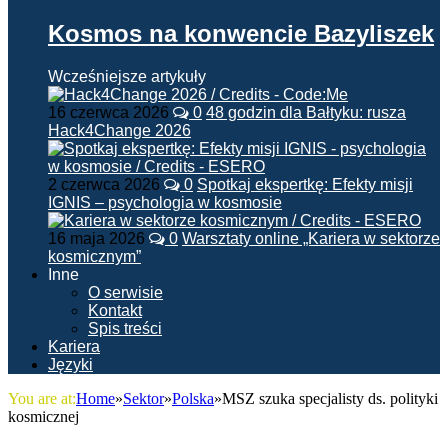
Kosmos na konwencie Bazyliszek
Wcześniejsze artykuły
16 czerwca 2026
0
48 godzin dla Bałtyku: rusza
Hack4Change 2026
2 czerwca 2026
0
Spotkaj ekspertkę: Efekty misji
IGNIS – psychologia w kosmosie
16 maja 2026
0
Warsztaty online „Kariera w sektorze
kosmicznym”
Inne
O serwisie
Kontakt
Spis treści
Kariera
Języki
You are at:
Home
»
Sektor
»
Polska
»
MSZ szuka specjalisty ds. polityki
kosmicznej