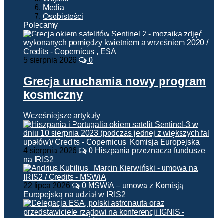
Media
Osobistości
Polecamy
5 sierpnia 2026
0
Grecja uruchamia nowy program
kosmiczny
Wcześniejsze artykuły
4 sierpnia 2026
0
Hiszpania przeznacza fundusze
na IRIS2
22 lipca 2026
0
MSWiA – umowa z Komisją
Europejską na udział w IRIS2