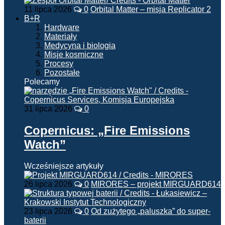
11 lipca 2026
0
Orbital Matter – misja Replicator 2
B+R
Hardware
Materiały
Medycyna i biologia
Misje kosmiczne
Procesy
Pozostałe
Polecamy
31 lipca 2026
0
Copernicus: „Fire Emissions
Watch”
Wcześniejsze artykuły
26 lipca 2026
0
MIRORES – projekt MIRGUARD614
23 lipca 2026
0
Od zużytego „paluszka” do super-
baterii