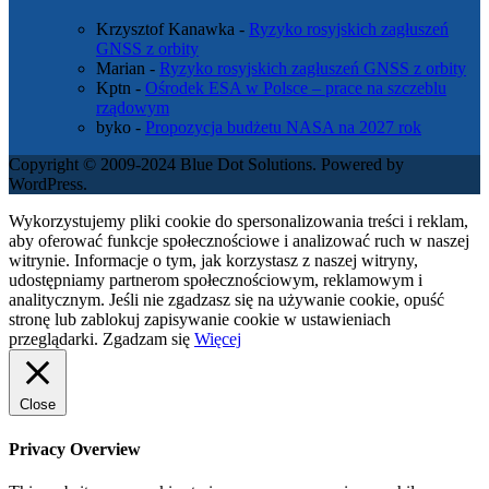
Krzysztof Kanawka
-
Ryzyko rosyjskich zagłuszeń
GNSS z orbity
Marian
-
Ryzyko rosyjskich zagłuszeń GNSS z orbity
Kptn
-
Ośrodek ESA w Polsce – prace na szczeblu
rządowym
byko
-
Propozycja budżetu NASA na 2027 rok
Copyright © 2009-2024 Blue Dot Solutions. Powered by
WordPress.
Wykorzystujemy pliki cookie do spersonalizowania treści i reklam,
aby oferować funkcje społecznościowe i analizować ruch w naszej
witrynie. Informacje o tym, jak korzystasz z naszej witryny,
udostępniamy partnerom społecznościowym, reklamowym i
analitycznym. Jeśli nie zgadzasz się na używanie cookie, opuść
stronę lub zablokuj zapisywanie cookie w ustawieniach
przeglądarki.
Zgadzam się
Więcej
Close
Privacy Overview