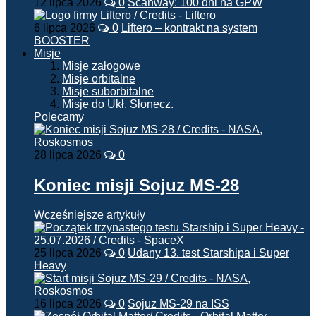
12 lipca 2026
0
Scanway: 100 dni na GPW
6 lipca 2026
0
Liftero – kontrakt na system
BOOSTER
Misje
Misje załogowe
Misje orbitalne
Misje suborbitalne
Misje do Ukł. Słonecz.
Polecamy
28 lipca 2026
0
Koniec misji Sojuz MS-28
Wcześniejsze artykuły
25 lipca 2026
0
Udany 13. test Starshipa i Super
Heavy
16 lipca 2026
0
Sojuz MS-29 na ISS