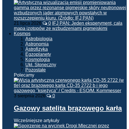
21 lipca 2026
0
IFJ PAN: Jeden eksperyment, cała
mapa izotopów ze wzbudzeniami pigmejskimi
Kosmos
Astrobiologia
Astronomia
Astrofizyka
Egzoplanety
Kosmologia
Ukł. Słoneczny
Pozostałe
Polecamy
3 sierpnia 2026
0
Gazowy satelita brązowego karła
Wcześniejsze artykuły