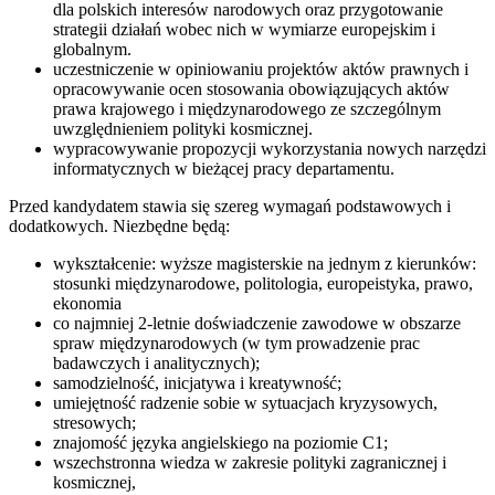
dla polskich interesów narodowych oraz przygotowanie
strategii działań wobec nich w wymiarze europejskim i
globalnym.
uczestniczenie w opiniowaniu projektów aktów prawnych i
opracowywanie ocen stosowania obowiązujących aktów
prawa krajowego i międzynarodowego ze szczególnym
uwzględnieniem polityki kosmicznej.
wypracowywanie propozycji wykorzystania nowych narzędzi
informatycznych w bieżącej pracy departamentu.
Przed kandydatem stawia się szereg wymagań podstawowych i
dodatkowych. Niezbędne będą:
wykształcenie: wyższe magisterskie na jednym z kierunków:
stosunki międzynarodowe, politologia, europeistyka, prawo,
ekonomia
co najmniej 2-letnie doświadczenie zawodowe w obszarze
spraw międzynarodowych (w tym prowadzenie prac
badawczych i analitycznych);
samodzielność, inicjatywa i kreatywność;
umiejętność radzenie sobie w sytuacjach kryzysowych,
stresowych;
znajomość języka angielskiego na poziomie C1;
wszechstronna wiedza w zakresie polityki zagranicznej i
kosmicznej,