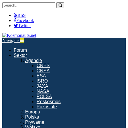
RSS
Facebook
Twitter
Navigate
Forum
Sektor
Agencje
CNES
CNSA
ESA
ISRO
JAXA
NASA
POLSA
Roskosmos
Pozostałe
Europa
Polska
Prywatne
Wojsko