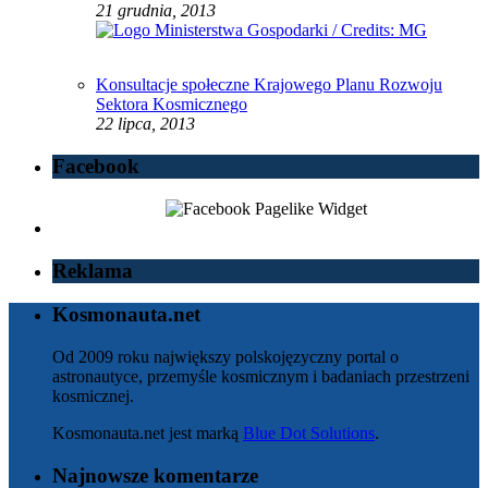
21 grudnia, 2013
Konsultacje społeczne Krajowego Planu Rozwoju
Sektora Kosmicznego
22 lipca, 2013
Facebook
Reklama
Kosmonauta.net
Od 2009 roku największy polskojęzyczny portal o
astronautyce, przemyśle kosmicznym i badaniach przestrzeni
kosmicznej.
Kosmonauta.net jest marką
Blue Dot Solutions
.
Najnowsze komentarze