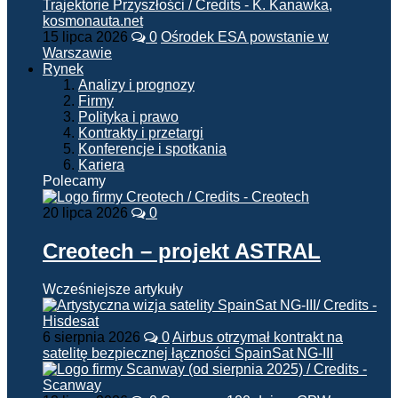
15 lipca 2026
0
Ośrodek ESA powstanie w
Warszawie
Rynek
Analizy i prognozy
Firmy
Polityka i prawo
Kontrakty i przetargi
Konferencje i spotkania
Kariera
Polecamy
20 lipca 2026
0
Creotech – projekt ASTRAL
Wcześniejsze artykuły
6 sierpnia 2026
0
Airbus otrzymał kontrakt na
satelitę bezpiecznej łączności SpainSat NG-III