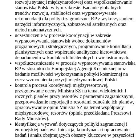
rozwoju sytuacji międzynarodowej oraz współkształtowanie
stanowiska Polski w tym zakresie. Badanie globalnych
trendów rozwoju, stabilności oraz wypracowywanie
rekomendacji dla polityki zagranicznej RP z wykorzystaniem
narzędzi informatycznych, zobrazowań satelitarnych oraz
metod matematycznych.
uczestniczenie w procesie koordynacji w zakresie
wypracowywania stanowisk wobec dokumentów
programowych i strategicznych, programowanie konsultacji
planistycznych oraz wspieranie analityczne kierownictwa
departamentu w kontaktach bilateralnych i wielostronnych.
współuczestniczenie w procesie wypracowywania stanowiska
RP w stosunku do Europejskiej Agencji Kosmicznej oraz
badanie możliwości wykorzystania polityki kosmicznej na
rzecz wzmocnienia pozycji międzynarodowej Polski.
kontrola procesu koordynacji międzyresortowej,
przygotowanie oceny Ministra SZ na temat wieloletnich i
rocznych planów pracy resortów z partnerami zagranicznymi,
przeprowadzanie negocjacji z resortami odnośnie ich planów,
opracowywanie opinii Ministra SZ na temat współpracy
międzynarodowej resortów (opinia przedkładana Prezesowi
Rady Ministrów).
identyfikacja wyzwań dotyczących polityki zagranicznej i
europejskiej państwa. Inicjacja, koordynacja i opracowanie
badań i analiz obejmujących obszary kluczowe w przyszłości