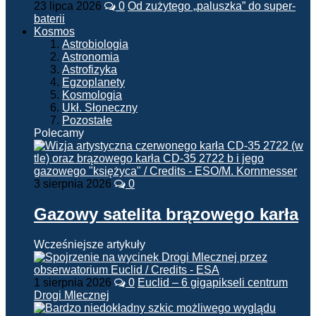
23 lipca 2026
0
Od zużytego „paluszka” do super-
baterii
Kosmos
Astrobiologia
Astronomia
Astrofizyka
Egzoplanety
Kosmologia
Ukł. Słoneczny
Pozostałe
Polecamy
3 sierpnia 2026
0
Gazowy satelita brązowego karła
Wcześniejsze artykuły
1 sierpnia 2026
0
Euclid – 6 gigapikseli centrum
Drogi Mlecznej