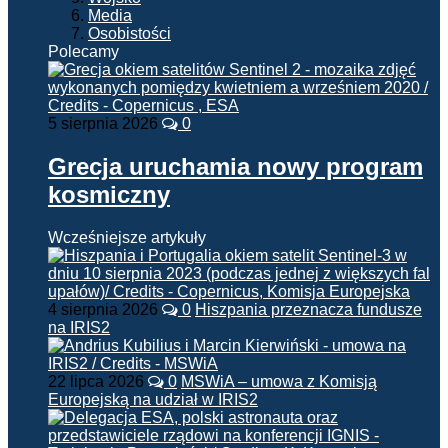
Media
Osobistości
Polecamy
5 sierpnia 2026
0
Grecja uruchamia nowy program
kosmiczny
Wcześniejsze artykuły
4 sierpnia 2026
0
Hiszpania przeznacza fundusze
na IRIS2
22 lipca 2026
0
MSWiA – umowa z Komisją
Europejską na udział w IRIS2