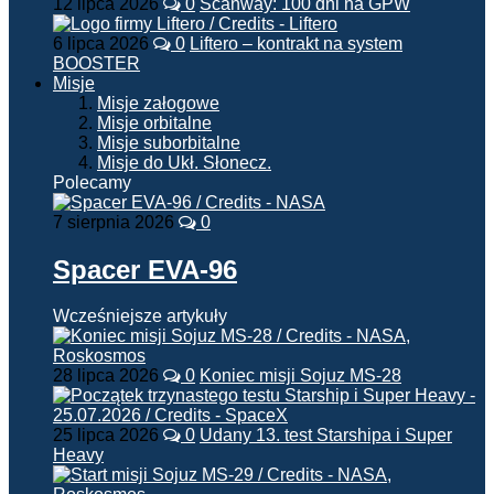
12 lipca 2026
0
Scanway: 100 dni na GPW
6 lipca 2026
0
Liftero – kontrakt na system
BOOSTER
Misje
Misje załogowe
Misje orbitalne
Misje suborbitalne
Misje do Ukł. Słonecz.
Polecamy
7 sierpnia 2026
0
Spacer EVA-96
Wcześniejsze artykuły
28 lipca 2026
0
Koniec misji Sojuz MS-28
25 lipca 2026
0
Udany 13. test Starshipa i Super
Heavy