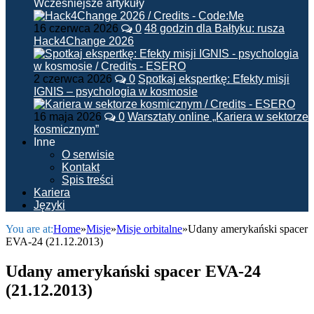
Wcześniejsze artykuły
16 czerwca 2026
0
48 godzin dla Bałtyku: rusza
Hack4Change 2026
2 czerwca 2026
0
Spotkaj ekspertkę: Efekty misji
IGNIS – psychologia w kosmosie
16 maja 2026
0
Warsztaty online „Kariera w sektorze
kosmicznym”
Inne
O serwisie
Kontakt
Spis treści
Kariera
Języki
You are at:
Home
»
Misje
»
Misje orbitalne
»
Udany amerykański spacer
EVA-24 (21.12.2013)
Udany amerykański spacer EVA-24
(21.12.2013)