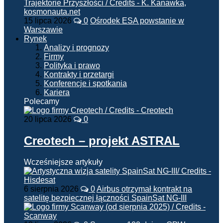
15 lipca 2026
0
Ośrodek ESA powstanie w
Warszawie
Rynek
Analizy i prognozy
Firmy
Polityka i prawo
Kontrakty i przetargi
Konferencje i spotkania
Kariera
Polecamy
20 lipca 2026
0
Creotech – projekt ASTRAL
Wcześniejsze artykuły
6 sierpnia 2026
0
Airbus otrzymał kontrakt na
satelitę bezpiecznej łączności SpainSat NG-III