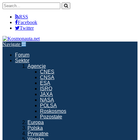
RSS
Facebook
Twitter
Navigate
Forum
Sektor
Agencje
CNES
CNSA
ESA
ISRO
JAXA
NASA
POLSA
Roskosmos
Pozostałe
Europa
Polska
Prywatne
Wojsko