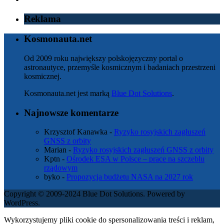
Reklama
Kosmonauta.net
Od 2009 roku największy polskojęzyczny portal o
astronautyce, przemyśle kosmicznym i badaniach przestrzeni
kosmicznej.
Kosmonauta.net jest marką
Blue Dot Solutions
.
Najnowsze komentarze
Krzysztof Kanawka
-
Ryzyko rosyjskich zagłuszeń
GNSS z orbity
Marian
-
Ryzyko rosyjskich zagłuszeń GNSS z orbity
Kptn
-
Ośrodek ESA w Polsce – prace na szczeblu
rządowym
byko
-
Propozycja budżetu NASA na 2027 rok
Copyright © 2009-2024 Blue Dot Solutions. Powered by
WordPress.
Wykorzystujemy pliki cookie do spersonalizowania treści i reklam,