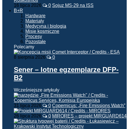
16 lipca 2026
0
Sojuz MS-29 na ISS
B+R
Hardware
Materiały
Medycyna i biologia
Misje kosmiczne
Procesy
Pozostałe
Polecamy
8 sierpnia 2026
0
Sener – lotne egzemplarze DFP-
B2
Wcześniejsze artykuły
31 lipca 2026
0
Copernicus: „Fire Emissions Watch”
26 lipca 2026
0
MIRORES – projekt MIRGUARD614