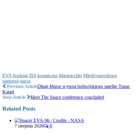
EVA
hopkins
ISS
kosmiczna
Mastracchio
Międzynarodowa
naprawa
stacja
Previous Article
Długi Marsz wynosi boliwijskiego satelitę Tupac
Katari
Next Article
Meet The Space conference concluded
Related Posts
7 sierpnia 2026
0