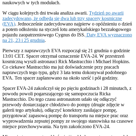
naukowych w tych modułach.
W ciągu kolejnych dni trwała analiza awarii.
Tydzień po awarii
zadecydowano, że odbędą się dwa lub trzy spacery kosmiczne
(EVA)
. Jednocześnie zadecydowano najpierw o opóźnieniu o dzień
a potem odłożeniu na styczeń lotu amerykańskiego bezzałogowego
pojazdu zaopatrzeniowego Cygnus do ISS.
Daty EVA wyznaczono
na 21, 23 i 25 grudnia
.
Pierwszy z naprawczych EVA rozpoczął się 21 grudnia o godzinie
13:01 CET. Spacer otrzymał oznaczenie EVA-24. W przestrzeń
kosmiczną wyszli astronauci Rick Mastracchio i Michael Hopkins.
Co ciekawe Mastracchio ma już doświadczenie przy pracach
naprawczych tego typu, gdyż 3 lata temu dokonywał podobnego
EVA. Ten spacer zaplanowano na około sześć i pół godziny.
Spacer EVA-24 zakończył się po pięciu godzinach i 28 minutach, z
powodu powoli pogarszającego się samopoczucia Ricka
Mastracchio. Do tego czasu astronautom udało się odłączyć
przewody dostarczające chłodziwo do pompy (drugie zdjęcie w
galerii tego artykułu), odłączyć konektory zasilające pompę,
przygotować zapasową pompę do transportu na miejsce prac oraz
wyprowadzenia zepsutej pompy ze swojego stanowiska na czasowe
miejsce przechowywania. Na tym zakończono EVA-24.