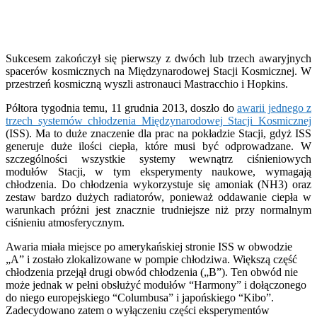
Sukcesem zakończył się pierwszy z dwóch lub trzech awaryjnych
spacerów kosmicznych na Międzynarodowej Stacji Kosmicznej. W
przestrzeń kosmiczną wyszli astronauci Mastracchio i Hopkins.
Półtora tygodnia temu, 11 grudnia 2013, doszło do
awarii jednego z
trzech systemów chłodzenia Międzynarodowej Stacji Kosmicznej
(ISS). Ma to duże znaczenie dla prac na pokładzie Stacji, gdyż ISS
generuje duże ilości ciepła, które musi być odprowadzane. W
szczególności wszystkie systemy wewnątrz ciśnieniowych
modułów Stacji, w tym eksperymenty naukowe, wymagają
chłodzenia. Do chłodzenia wykorzystuje się amoniak (NH3) oraz
zestaw bardzo dużych radiatorów, ponieważ oddawanie ciepła w
warunkach próżni jest znacznie trudniejsze niż przy normalnym
ciśnieniu atmosferycznym.
Awaria miała miejsce po amerykańskiej stronie ISS w obwodzie
„A” i zostało zlokalizowane w pompie chłodziwa. Większą część
chłodzenia przejął drugi obwód chłodzenia („B”). Ten obwód nie
może jednak w pełni obsłużyć modułów “Harmony” i dołączonego
do niego europejskiego “Columbusa” i japońskiego “Kibo”.
Zadecydowano zatem o wyłączeniu części eksperymentów