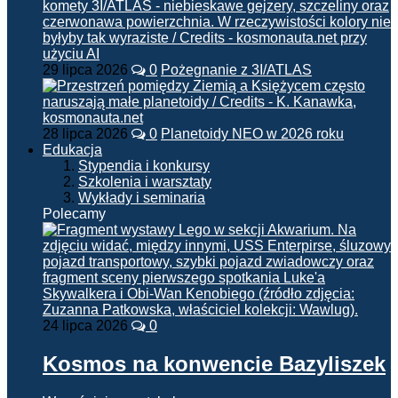
29 lipca 2026
0
Pożegnanie z 3I/ATLAS
28 lipca 2026
0
Planetoidy NEO w 2026 roku
Edukacja
Stypendia i konkursy
Szkolenia i warsztaty
Wykłady i seminaria
Polecamy
24 lipca 2026
0
Kosmos na konwencie Bazyliszek