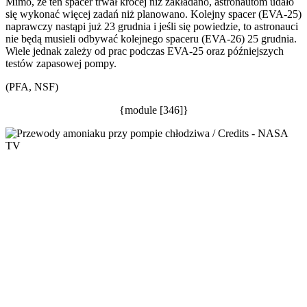
Mimo, że ten spacer trwał krócej niż zakładano, astronautom udało
się wykonać więcej zadań niż planowano. Kolejny spacer (EVA-25)
naprawczy nastąpi już 23 grudnia i jeśli się powiedzie, to astronauci
nie będą musieli odbywać kolejnego spaceru (EVA-26) 25 grudnia.
Wiele jednak zależy od prac podczas EVA-25 oraz późniejszych
testów zapasowej pompy.
(PFA, NSF)
{module [346]}