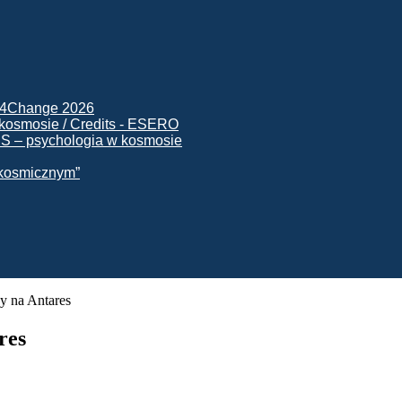
ck4Change 2026
NIS – psychologia w kosmosie
e kosmicznym”
y na Antares
res