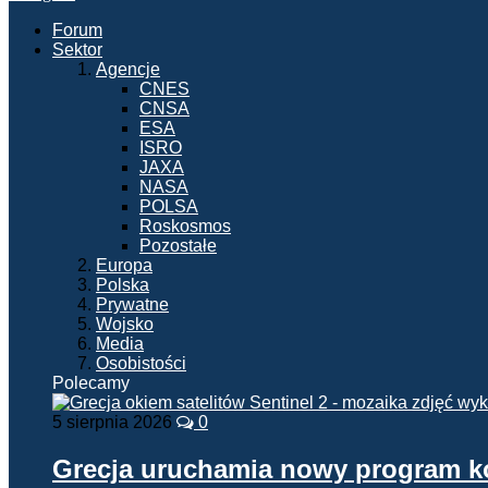
Forum
Sektor
Agencje
CNES
CNSA
ESA
ISRO
JAXA
NASA
POLSA
Roskosmos
Pozostałe
Europa
Polska
Prywatne
Wojsko
Media
Osobistości
Polecamy
5 sierpnia 2026
0
Grecja uruchamia nowy program 