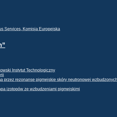
h”
rii
apa izotopów ze wzbudzeniami pigmejskimi