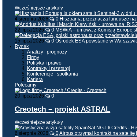
Wcześniejsze artykuły
4 sierpnia 2026
0
Hiszpania przeznacza fundusze na
22 lipca 2026
0
MSWiA – umowa z Komisją Europejsk
15 lipca 2026
0
Ośrodek ESA powstanie w Warszawi
Rynek
Analizy i prognozy
Firmy
Polityka i prawo
Kontrakty i przetargi
Konferencje i spotkania
Kariera
Polecamy
20 lipca 2026
0
Creotech – projekt ASTRAL
Wcześniejsze artykuły
6 sierpnia 2026
0
Airbus otrzymał kontrakt na satelit