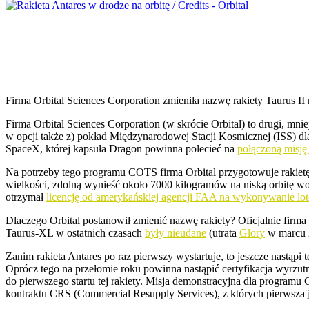
Firma Orbital Sciences Corporation zmieniła nazwę rakiety Taurus II n
Firma Orbital Sciences Corporation (w skrócie Orbital) to drugi, m
w opcji także z) pokład Międzynarodowej Stacji Kosmicznej (ISS) 
SpaceX, której kapsuła Dragon powinna polecieć na
połączoną misj
Na potrzeby tego programu COTS firma Orbital przygotowuje rakietę 
wielkości, zdolną wynieść około 7000 kilogramów na niską orbitę 
otrzymał
licencję od amerykańskiej agencji FAA na wykonywanie lot
Dlaczego Orbital postanowił zmienić nazwę rakiety? Oficjalnie firm
Taurus-XL w ostatnich czasach
były nieudane
(utrata
Glory
w marcu 
Zanim rakieta Antares po raz pierwszy wystartuje, to jeszcze nastąpi 
Oprócz tego na przełomie roku powinna nastąpić certyfikacja wyrzutni
do pierwszego startu tej rakiety. Misja demonstracyjna dla program
kontraktu CRS (Commercial Resupply Services), z których pierwsza j