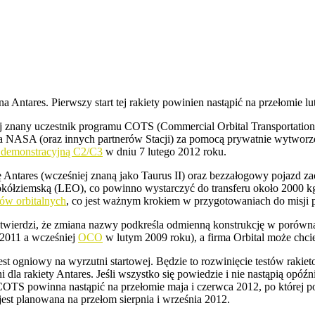
a Antares. Pierwszy start tej rakiety powinien nastąpić na przełomie l
niej znany uczestnik programu COTS (Commercial Orbital Transportatio
dla NASA (oraz innych partnerów Stacji) za pomocą prywatnie wytworz
ę demonstracyjną C2/C3
w dniu 7 lutego 2012 roku.
Antares (wcześniej znaną jako Taurus II) oraz bezzałogowy pojazd zao
wokółziemską (LEO), co powinno wystarczyć do transferu około 2000 
ów orbitalnych
, co jest ważnym krokiem w przygotowaniach do misji 
a twierdzi, że zmiana nazwy podkreśla odmienną konstrukcję w porówna
2011 a wcześniej
OCO
w lutym 2009 roku), a firma Orbital może chc
test ogniowy na wyrzutni startowej. Będzie to rozwinięcie testów rakie
 dla rakiety Antares. Jeśli wszystko się powiedzie i nie nastąpią opóźn
u COTS powinna nastąpić na przełomie maja i czerwca 2012, po której 
est planowana na przełom sierpnia i września 2012.