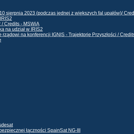
 IRIS2
ą na udział w IRIS2
e
ę bezpiecznej łączności SpainSat NG-III