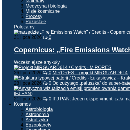
Materiały
Medycyna i biologia
Misje kosmiczne
Procesy
Pozostałe
Polecamy
31 lipca 2026
0
Copernicus: „Fire Emissions Watc
Wcześniejsze artykuły
26 lipca 2026
0
MIRORES – projekt MIRGUARD614
23 lipca 2026
0
Od zużytego „paluszka” do super-bate
21 lipca 2026
0
IFJ PAN: Jeden eksperyment, cała m
Kosmos
Astrobiologia
Astronomia
Astrofizyka
Egzoplanety