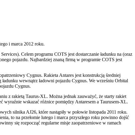
utego i marca 2012 roku.
n Services). Celem programu COTS jest dostarczanie ładunku na (oraz
onego pojazdu. Najbardziej znaną firmą w programie COTS jest
patrzeniowy Cygnus. Rakieta Antares jest konstrukcją średniej
kg ładunku wewnątrz ładowni pojazdu Cygnus. We wrześniu Orbital
pojazdu Cygnus.
niu z rakietą Taurus-XL. Można jednak zauważyć, że starty rakiet
ieć wyraźnie wskazać różnice pomiędzy Antaresem a Taurusem-XL.
towych silnika AJ26, które nastąpiły w połowie listopada 2011 roku.
ienia, to na przełomie lutego i marca przyszłego roku powinno dojść
powinny się rozpocząć regularne misje zaopatrzeniowe w ramach