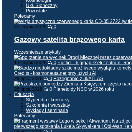
Kosmologia
Ukł. Słoneczny
Pozostałe
Polecamy
3 sierpnia 2026
0
Gazowy satelita brązowego karła
Wcześniejsze artykuły
1 sierpnia 2026
0
Euclid – 6 gigapikseli centrum Drog
29 lipca 2026
0
Pożegnanie z 3I/ATLAS
28 lipca 2026
0
Planetoidy NEO w 2026 roku
Edukacja
Stypendia i konkursy
Szkolenia i warsztaty
Wykłady i seminaria
Polecamy
24 lipca 2026
0