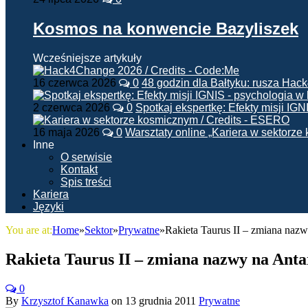
Kosmos na konwencie Bazyliszek
Wcześniejsze artykuły
16 czerwca 2026
0
48 godzin dla Bałtyku: rusza Ha
2 czerwca 2026
0
Spotkaj ekspertkę: Efekty misji IG
16 maja 2026
0
Warsztaty online „Kariera w sektorz
Inne
O serwisie
Kontakt
Spis treści
Kariera
Języki
You are at:
Home
»
Sektor
»
Prywatne
»
Rakieta Taurus II – zmiana nazw
Rakieta Taurus II – zmiana nazwy na Anta
0
By
Krzysztof Kanawka
on
13 grudnia 2011
Prywatne