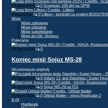
12 lipca 2026
0
Scanway: 100 dni na GPW
6 lipca 2026
0
Liftero – kontrakt na system BOOSTER
Misje
Misje załogowe
Misje orbitalne
Misje suborbitalne
Misje do Ukł. Słonecz.
Polecamy
28 lipca 2026
0
Koniec misji Sojuz MS-28
Wcześniejsze artykuły
25 lipca 2026
0
Udany 13. test Starshipa i Super Hea
16 lipca 2026
0
Sojuz MS-29 na ISS
11 lipca 2026
0
Orbital Matter – misja Replicator 2
B+R
Hardware