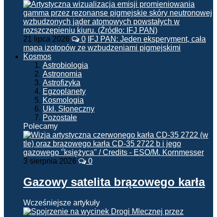
21 lipca 2026
0
IFJ PAN: Jeden eksperyment, cała
mapa izotopów ze wzbudzeniami pigmejskimi
Kosmos
Astrobiologia
Astronomia
Astrofizyka
Egzoplanety
Kosmologia
Ukł. Słoneczny
Pozostałe
Polecamy
3 sierpnia 2026
0
Gazowy satelita brązowego karła
Wcześniejsze artykuły