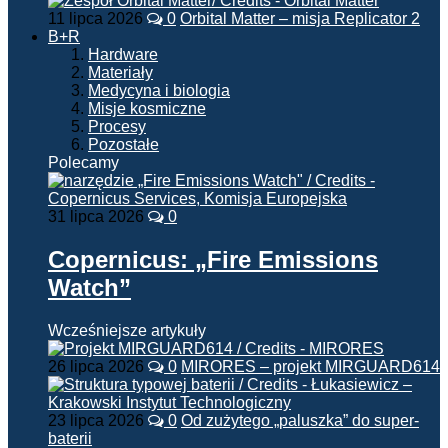
11 lipca 2026
0
Orbital Matter – misja Replicator 2
B+R
Hardware
Materiały
Medycyna i biologia
Misje kosmiczne
Procesy
Pozostałe
Polecamy
31 lipca 2026
0
Copernicus: „Fire Emissions
Watch”
Wcześniejsze artykuły
26 lipca 2026
0
MIRORES – projekt MIRGUARD614
23 lipca 2026
0
Od zużytego „paluszka” do super-
baterii