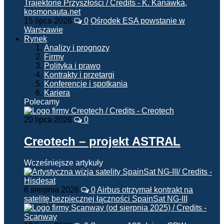
15 lipca 2026
0
Ośrodek ESA powstanie w
Warszawie
Rynek
Analizy i prognozy
Firmy
Polityka i prawo
Kontrakty i przetargi
Konferencje i spotkania
Kariera
Polecamy
20 lipca 2026
0
Creotech – projekt ASTRAL
Wcześniejsze artykuły
6 sierpnia 2026
0
Airbus otrzymał kontrakt na
satelitę bezpiecznej łączności SpainSat NG-III