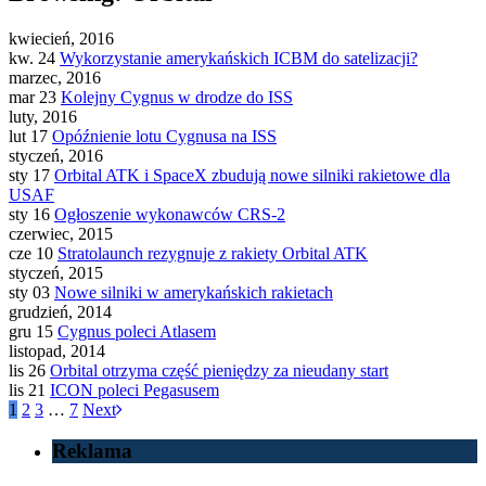
kwiecień, 2016
kw. 24
Wykorzystanie amerykańskich ICBM do satelizacji?
marzec, 2016
mar 23
Kolejny Cygnus w drodze do ISS
luty, 2016
lut 17
Opóźnienie lotu Cygnusa na ISS
styczeń, 2016
sty 17
Orbital ATK i SpaceX zbudują nowe silniki rakietowe dla
USAF
sty 16
Ogłoszenie wykonawców CRS-2
czerwiec, 2015
cze 10
Stratolaunch rezygnuje z rakiety Orbital ATK
styczeń, 2015
sty 03
Nowe silniki w amerykańskich rakietach
grudzień, 2014
gru 15
Cygnus poleci Atlasem
listopad, 2014
lis 26
Orbital otrzyma część pieniędzy za nieudany start
lis 21
ICON poleci Pegasusem
1
2
3
…
7
Next
Reklama