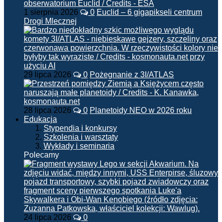
1 sierpnia 2026
0
Euclid – 6 gigapikseli centrum
Drogi Mlecznej
29 lipca 2026
0
Pożegnanie z 3I/ATLAS
28 lipca 2026
0
Planetoidy NEO w 2026 roku
Edukacja
Stypendia i konkursy
Szkolenia i warsztaty
Wykłady i seminaria
Polecamy
24 lipca 2026
0