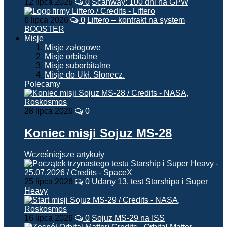
12 lipca 2026
0
Scanway: 100 dni na GPW
6 lipca 2026
0
Liftero – kontrakt na system
BOOSTER
Misje
Misje załogowe
Misje orbitalne
Misje suborbitalne
Misje do Ukł. Słonecz.
Polecamy
28 lipca 2026
0
Koniec misji Sojuz MS-28
Wcześniejsze artykuły
25 lipca 2026
0
Udany 13. test Starshipa i Super
Heavy
16 lipca 2026
0
Sojuz MS-29 na ISS