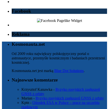
Facebook
Reklama
Kosmonauta.net
Od 2009 roku największy polskojęzyczny portal o
astronautyce, przemyśle kosmicznym i badaniach przestrzeni
kosmicznej.
Kosmonauta.net jest marką
Blue Dot Solutions
.
Najnowsze komentarze
Krzysztof Kanawka
-
Ryzyko rosyjskich zagłuszeń
GNSS z orbity
Marian
-
Ryzyko rosyjskich zagłuszeń GNSS z orbity
Kptn
-
Ośrodek ESA w Polsce – prace na szczeblu
rządowym