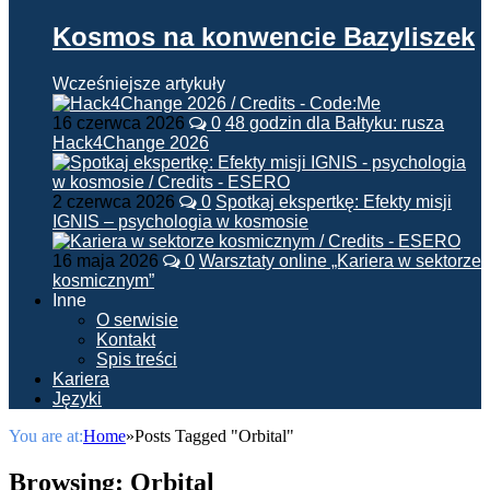
Kosmos na konwencie Bazyliszek
Wcześniejsze artykuły
16 czerwca 2026
0
48 godzin dla Bałtyku: rusza
Hack4Change 2026
2 czerwca 2026
0
Spotkaj ekspertkę: Efekty misji
IGNIS – psychologia w kosmosie
16 maja 2026
0
Warsztaty online „Kariera w sektorze
kosmicznym”
Inne
O serwisie
Kontakt
Spis treści
Kariera
Języki
You are at:
Home
»
Posts Tagged "Orbital"
Browsing:
Orbital