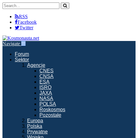
RSS
Facebook
Twitter
Navigate
Forum
Sektor
Agencje
CNES
CNSA
ESA
ISRO
JAXA
NASA
POLSA
Roskosmos
Pozostałe
Europa
Polska
Prywatne
Wojsko