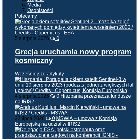
Media
Osobistości
Polecamy
5 sierpnia 2026
0
Grecja uruchamia nowy program
kosmiczny
Wcześniejsze artykuły
4 sierpnia 2026
0
Hiszpania przeznacza fundusze
na IRIS2
22 lipca 2026
0
MSWiA – umowa z Komisją
Europejską na udział w IRIS2