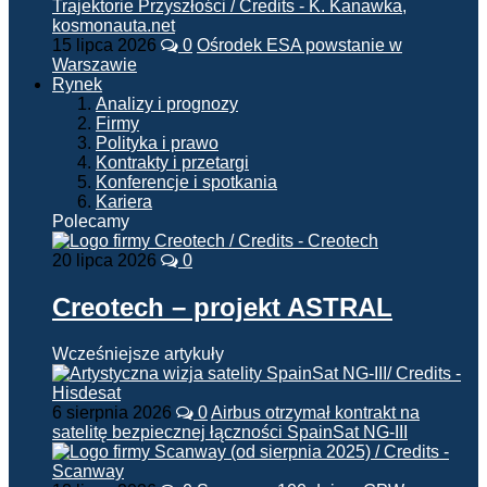
15 lipca 2026
0
Ośrodek ESA powstanie w
Warszawie
Rynek
Analizy i prognozy
Firmy
Polityka i prawo
Kontrakty i przetargi
Konferencje i spotkania
Kariera
Polecamy
20 lipca 2026
0
Creotech – projekt ASTRAL
Wcześniejsze artykuły
6 sierpnia 2026
0
Airbus otrzymał kontrakt na
satelitę bezpiecznej łączności SpainSat NG-III