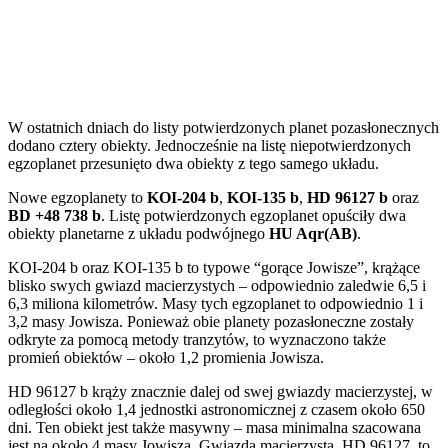
W ostatnich dniach do listy potwierdzonych planet pozasłonecznych
dodano cztery obiekty. Jednocześnie na listę niepotwierdzonych
egzoplanet przesunięto dwa obiekty z tego samego układu.
Nowe egzoplanety to
KOI-204 b
,
KOI-135 b
,
HD 96127 b
oraz
BD +48 738 b
. Listę potwierdzonych egzoplanet opuściły dwa
obiekty planetarne z układu podwójnego
HU Aqr(AB)
.
KOI-204 b oraz KOI-135 b to typowe “gorące Jowisze”, krążące
blisko swych gwiazd macierzystych – odpowiednio zaledwie 6,5 i
6,3 miliona kilometrów. Masy tych egzoplanet to odpowiednio 1 i
3,2 masy Jowisza. Ponieważ obie planety pozasłoneczne zostały
odkryte za pomocą metody tranzytów, to wyznaczono także
promień obiektów – około 1,2 promienia Jowisza.
HD 96127 b krąży znacznie dalej od swej gwiazdy macierzystej, w
odległości około 1,4 jednostki astronomicznej z czasem około 650
dni. Ten obiekt jest także masywny – masa minimalna szacowana
jest na około 4 masy Jowisza. Gwiazda macierzysta, HD 96127, to