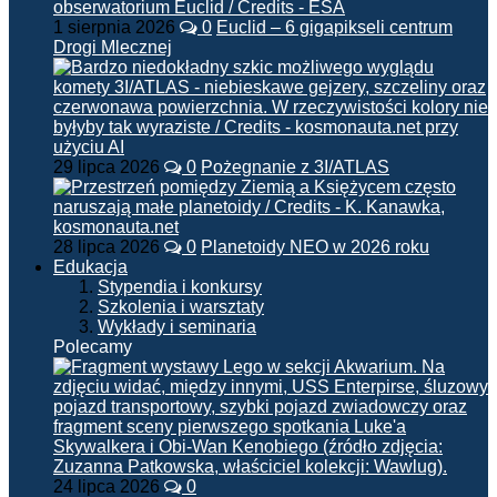
1 sierpnia 2026
0
Euclid – 6 gigapikseli centrum
Drogi Mlecznej
29 lipca 2026
0
Pożegnanie z 3I/ATLAS
28 lipca 2026
0
Planetoidy NEO w 2026 roku
Edukacja
Stypendia i konkursy
Szkolenia i warsztaty
Wykłady i seminaria
Polecamy
24 lipca 2026
0