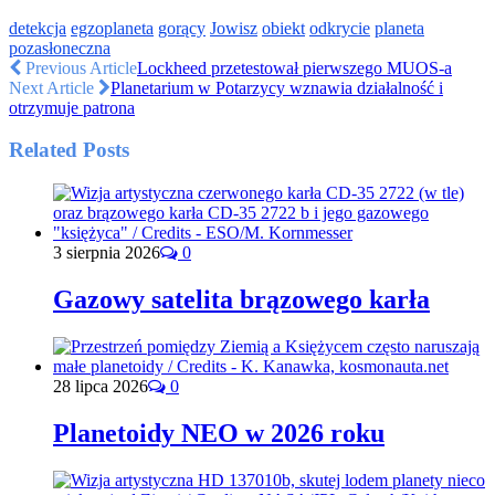
detekcja
egzoplaneta
gorący
Jowisz
obiekt
odkrycie
planeta
pozasłoneczna
Previous Article
Lockheed przetestował pierwszego MUOS-a
Next Article
Planetarium w Potarzycy wznawia działalność i
otrzymuje patrona
Related Posts
3 sierpnia 2026
0
Gazowy satelita brązowego karła
28 lipca 2026
0
Planetoidy NEO w 2026 roku