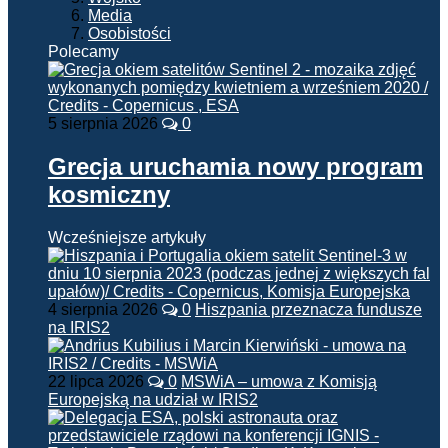
Media
Osobistości
Polecamy
5 sierpnia 2026
0
Grecja uruchamia nowy program
kosmiczny
Wcześniejsze artykuły
4 sierpnia 2026
0
Hiszpania przeznacza fundusze
na IRIS2
22 lipca 2026
0
MSWiA – umowa z Komisją
Europejską na udział w IRIS2