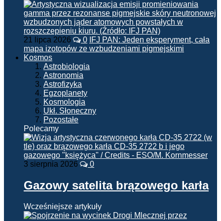
21 lipca 2026
0
IFJ PAN: Jeden eksperyment, cała
mapa izotopów ze wzbudzeniami pigmejskimi
Kosmos
Astrobiologia
Astronomia
Astrofizyka
Egzoplanety
Kosmologia
Ukł. Słoneczny
Pozostałe
Polecamy
3 sierpnia 2026
0
Gazowy satelita brązowego karła
Wcześniejsze artykuły