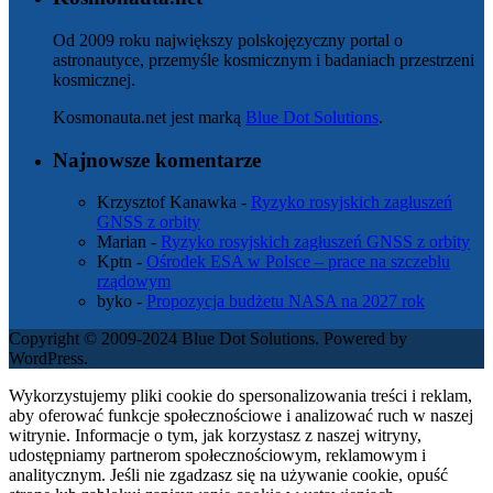
Od 2009 roku największy polskojęzyczny portal o
astronautyce, przemyśle kosmicznym i badaniach przestrzeni
kosmicznej.
Kosmonauta.net jest marką
Blue Dot Solutions
.
Najnowsze komentarze
Krzysztof Kanawka
-
Ryzyko rosyjskich zagłuszeń
GNSS z orbity
Marian
-
Ryzyko rosyjskich zagłuszeń GNSS z orbity
Kptn
-
Ośrodek ESA w Polsce – prace na szczeblu
rządowym
byko
-
Propozycja budżetu NASA na 2027 rok
Copyright © 2009-2024 Blue Dot Solutions. Powered by
WordPress.
Wykorzystujemy pliki cookie do spersonalizowania treści i reklam,
aby oferować funkcje społecznościowe i analizować ruch w naszej
witrynie. Informacje o tym, jak korzystasz z naszej witryny,
udostępniamy partnerom społecznościowym, reklamowym i
analitycznym. Jeśli nie zgadzasz się na używanie cookie, opuść