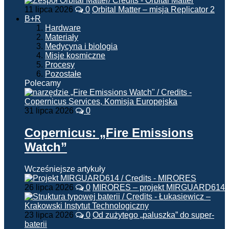
11 lipca 2026
0
Orbital Matter – misja Replicator 2
B+R
Hardware
Materiały
Medycyna i biologia
Misje kosmiczne
Procesy
Pozostałe
Polecamy
31 lipca 2026
0
Copernicus: „Fire Emissions
Watch”
Wcześniejsze artykuły
26 lipca 2026
0
MIRORES – projekt MIRGUARD614
23 lipca 2026
0
Od zużytego „paluszka” do super-
baterii