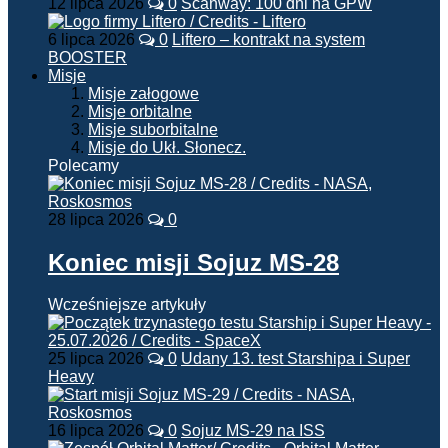
12 lipca 2026
0
Scanway: 100 dni na GPW
6 lipca 2026
0
Liftero – kontrakt na system
BOOSTER
Misje
Misje załogowe
Misje orbitalne
Misje suborbitalne
Misje do Ukł. Słonecz.
Polecamy
28 lipca 2026
0
Koniec misji Sojuz MS-28
Wcześniejsze artykuły
25 lipca 2026
0
Udany 13. test Starshipa i Super
Heavy
16 lipca 2026
0
Sojuz MS-29 na ISS