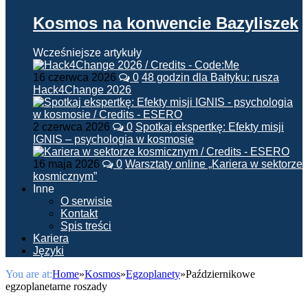
Kosmos na konwencie Bazyliszek
Wcześniejsze artykuły
16 czerwca 2026
0
48 godzin dla Bałtyku: rusza
Hack4Change 2026
2 czerwca 2026
0
Spotkaj ekspertkę: Efekty misji
IGNIS – psychologia w kosmosie
16 maja 2026
0
Warsztaty online „Kariera w sektorze
kosmicznym”
Inne
O serwisie
Kontakt
Spis treści
Kariera
Języki
You are at:
Home
»
Kosmos
»
Egzoplanety
»
Październikowe
egzoplanetarne roszady