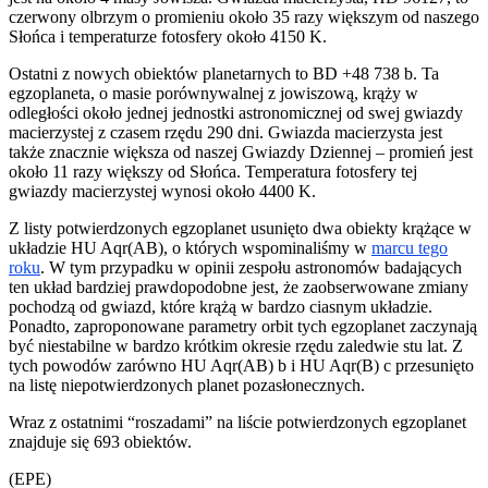
czerwony olbrzym o promieniu około 35 razy większym od naszego
Słońca i temperaturze fotosfery około 4150 K.
Ostatni z nowych obiektów planetarnych to BD +48 738 b. Ta
egzoplaneta, o masie porównywalnej z jowiszową, krąży w
odległości około jednej jednostki astronomicznej od swej gwiazdy
macierzystej z czasem rzędu 290 dni. Gwiazda macierzysta jest
także znacznie większa od naszej Gwiazdy Dziennej – promień jest
około 11 razy większy od Słońca. Temperatura fotosfery tej
gwiazdy macierzystej wynosi około 4400 K.
Z listy potwierdzonych egzoplanet usunięto dwa obiekty krążące w
układzie HU Aqr(AB), o których wspominaliśmy w
marcu tego
roku
. W tym przypadku w opinii zespołu astronomów badających
ten układ bardziej prawdopodobne jest, że zaobserwowane zmiany
pochodzą od gwiazd, które krążą w bardzo ciasnym układzie.
Ponadto, zaproponowane parametry orbit tych egzoplanet zaczynają
być niestabilne w bardzo krótkim okresie rzędu zaledwie stu lat. Z
tych powodów zarówno HU Aqr(AB) b i HU Aqr(B) c przesunięto
na listę niepotwierdzonych planet pozasłonecznych.
Wraz z ostatnimi “roszadami” na liście potwierdzonych egzoplanet
znajduje się 693 obiektów.
(EPE)