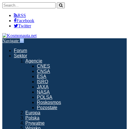
RSS
Facebook
Twitter
Navigate
Forum
Sektor
Agencje
CNES
CNSA
ESA
ISRO
JAXA
NASA
POLSA
Roskosmos
Pozostałe
Europa
Polska
Prywatne
Wojsko