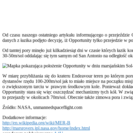
Od czasu naszego ostatniego artykułu informującego o przejeździe
danych z łazika podjęto decyzję, iż Opportunity tylko przejedzie w 
Od tamtej pory minęło już kilkadziesiąt dni w czasie których łazik
30-50m/sol oddalając się tym samym od San Antonio na odległość 
W miarę przybliżania się do krateru Endeavour teren po którym po
dystansów rzędu 100-200m/sol jak to miało miejsce na początku mis
o zwiększonym tarciu w prawym środkowym kole. Ponieważ dokładn
Opportunity stara się więc oszczędzać mechanizmy tych kół. W zw
to przejazdy w okolicach 70m/sol. Obecnie także zimowa pora i zwią
Źródło: NASA, unmannedspaceflight.com
Dodatkowe informacje:
http://en.wikipedia.org/wiki/MER-B
http://marsrovers.jpl.nasa.gov/home/index.html