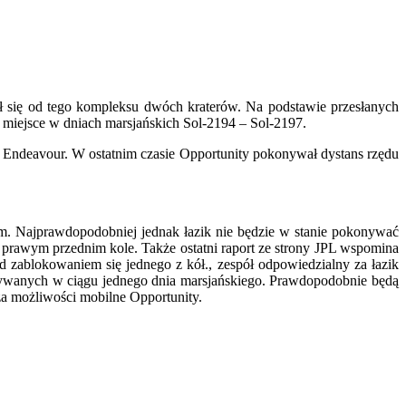
lił się od tego kompleksu dwóch kraterów. Na podstawie przesłanych
ło miejsce w dniach marsjańskich Sol-2194 – Sol-2197.
er Endeavour. W ostatnim czasie Opportunity pokonywał dystans rzędu
dm. Najprawdopodobniej jednak łazik nie będzie w stanie pokonywać
 prawym przednim kole. Także ostatni raport ze strony JPL wspomina
ablokowaniem się jednego z kół., zespół odpowiedzialny za łazik
nywanych w ciągu jednego dnia marsjańskiego. Prawdopodobnie będą
za możliwości mobilne Opportunity.