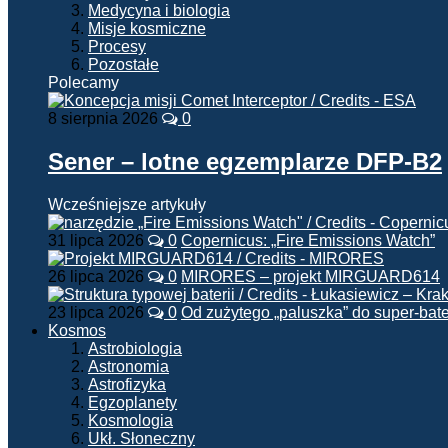
Medycyna i biologia
Misje kosmiczne
Procesy
Pozostałe
Polecamy
8 sierpnia 2026
0
Sener – lotne egzemplarze DFP-B2
Wcześniejsze artykuły
31 lipca 2026
0
Copernicus: „Fire Emissions Watch”
26 lipca 2026
0
MIRORES – projekt MIRGUARD614
23 lipca 2026
0
Od zużytego „paluszka” do super-bate
Kosmos
Astrobiologia
Astronomia
Astrofizyka
Egzoplanety
Kosmologia
Ukł. Słoneczny