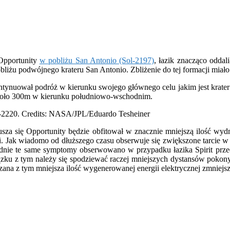
 Opportunity
w pobliżu San Antonio (Sol-2197)
, łazik znacząco odda
pobliżu podwójnego krateru San Antonio. Zbliżenie do tej formacji mia
 kontynuował podróż w kierunku swojego głównego celu jakim jest krat
około 300m w kierunku południowo-wschodnim.
rusza się Opportunity będzie obfitował w znacznie mniejszą ilość wy
ji. Jak wiadomo od dłuższego czasu obserwuje się zwiększone tarcie w
ie te same symptomy obserwowano w przypadku łazika Spirit przed z
iązku z tym należy się spodziewać raczej mniejszych dystansów poko
zana z tym mniejsza ilość wygenerowanej energii elektrycznej zmniejs