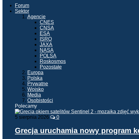
Forum
Sektor
Agencje
CNES
CNSA
ESA
ISRO
JAXA
NASA
POLSA
Roskosmos
Pozostałe
Europa
Polska
Prywatne
Wojsko
Media
Osobistości
Polecamy
5 sierpnia 2026
0
Grecja uruchamia nowy program 