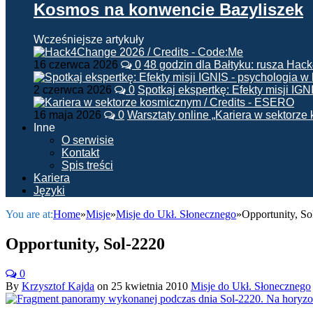
Kosmos na konwencie Bazyliszek
Wcześniejsze artykuły
16 czerwca 2026
0
48 godzin dla Bałtyku: rusza Ha
2 czerwca 2026
0
Spotkaj ekspertkę: Efekty misji IG
16 maja 2026
0
Warsztaty online „Kariera w sektorz
Inne
O serwisie
Kontakt
Spis treści
Kariera
Języki
You are at:
Home
»
Misje
»
Misje do Ukł. Słonecznego
»
Opportunity, So
Opportunity, Sol-2220
0
By
Krzysztof Kajda
on
25 kwietnia 2010
Misje do Ukł. Słonecznego