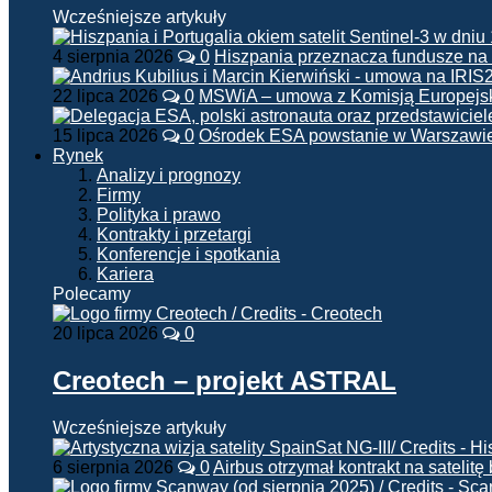
Wcześniejsze artykuły
4 sierpnia 2026
0
Hiszpania przeznacza fundusze na
22 lipca 2026
0
MSWiA – umowa z Komisją Europejsk
15 lipca 2026
0
Ośrodek ESA powstanie w Warszawi
Rynek
Analizy i prognozy
Firmy
Polityka i prawo
Kontrakty i przetargi
Konferencje i spotkania
Kariera
Polecamy
20 lipca 2026
0
Creotech – projekt ASTRAL
Wcześniejsze artykuły
6 sierpnia 2026
0
Airbus otrzymał kontrakt na satelit