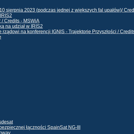
 IRIS2
ą na udział w IRIS2
e
ę bezpiecznej łączności SpainSat NG-III