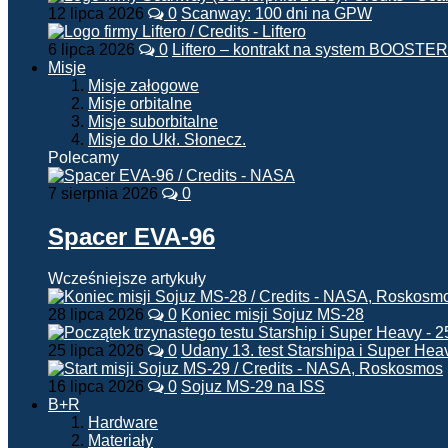
12 lipca 2026
0
Scanway: 100 dni na GPW
6 lipca 2026
0
Liftero – kontrakt na system BOOSTER
Misje
Misje załogowe
Misje orbitalne
Misje suborbitalne
Misje do Ukł. Słonecz.
Polecamy
7 sierpnia 2026
0
Spacer EVA-96
Wcześniejsze artykuły
28 lipca 2026
0
Koniec misji Sojuz MS-28
25 lipca 2026
0
Udany 13. test Starshipa i Super Hea
16 lipca 2026
0
Sojuz MS-29 na ISS
B+R
Hardware
Materiały