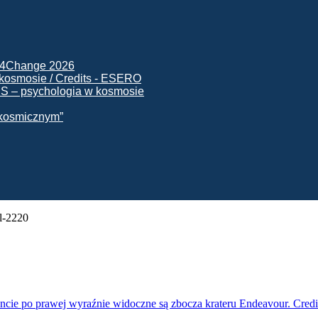
ck4Change 2026
NIS – psychologia w kosmosie
e kosmicznym”
l-2220