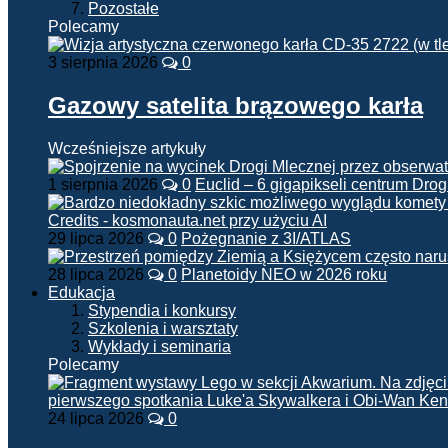
Pozostałe
Polecamy
3 sierpnia 2026
0
Gazowy satelita brązowego karła
Wcześniejsze artykuły
1 sierpnia 2026
0
Euclid – 6 gigapikseli centrum Drog
29 lipca 2026
0
Pożegnanie z 3I/ATLAS
28 lipca 2026
0
Planetoidy NEO w 2026 roku
Edukacja
Stypendia i konkursy
Szkolenia i warsztaty
Wykłady i seminaria
Polecamy
24 lipca 2026
0