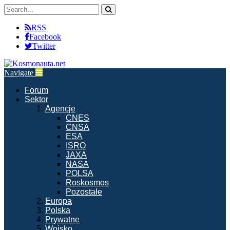
RSS
Facebook
Twitter
Navigate
Forum
Sektor
Agencje
CNES
CNSA
ESA
ISRO
JAXA
NASA
POLSA
Roskosmos
Pozostałe
Europa
Polska
Prywatne
Wojsko