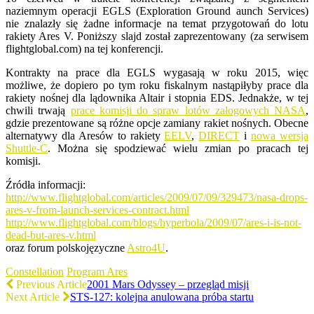
naziemnym operacji EGLS (Exploration Ground aunch Services)
nie znalazły się żadne informacje na temat przygotowań do lotu
rakiety Ares V. Poniższy slajd został zaprezentowany (za serwisem
flightglobal.com) na tej konferencji.
Kontrakty na prace dla EGLS wygasają w roku 2015, więc
możliwe, że dopiero po tym roku fiskalnym nastąpiłyby prace dla
rakiety nośnej dla lądownika Altair i stopnia EDS. Jednakże, w tej
chwili trwają
prace komisji do spraw lotów załogowych NASA
,
gdzie prezentowane są różne opcje zamiany rakiet nośnych. Obecne
alternatywy dla Aresów to rakiety
EELV
,
DIRECT
i
nowa wersja
Shuttle-C
. Można się spodziewać wielu zmian po pracach tej
komisji.
Źródła informacji:
http://www.flightglobal.com/articles/2009/07/09/329473/nasa-drops-
ares-v-from-launch-services-contract.html
http://www.flightglobal.com/blogs/hyperbola/2009/07/ares-i-is-not-
dead-but-ares-v.html
oraz forum polskojęzyczne
Astro4U
.
Constellation
Program Ares
Previous Article
2001 Mars Odyssey – przegląd misji
Next Article
STS-127: kolejna anulowana próba startu