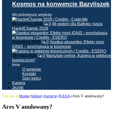
Kosmos na konwencie Bazyliszek
Wcześniejsze artykuły
16 czerwca 2026
0
48 godzin dla Bałtyku: rusza
Hack4Change 2026
2 czerwca 2026
0
Spotkaj ekspertkę: Efekty misji
IGNIS – psychologia w kosmosie
16 maja 2026
0
Warsztaty online „Kariera w sektorze
kosmicznym”
Inne
O serwisie
Kontakt
Spis treści
Kariera
Języki
You are at:
Home
»
Sektor
»
Agencje
»
NASA
»
Ares V anulowany?
Ares V anulowany?