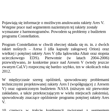
Pojawiają się informacje o możliwym anulowaniu rakiety Ares V.
Wstępne prace nad segmentem naziemnym tej rakiety zostały
wymazane z harmonogramów. Powodem są problemy z budżetem
programu Constellation.
Program Constellation w chwili obecnej składa się m. in. z dwóch
rakiet nośnych – Aresa I (dla kapsuły załogowej Orion) oraz
wielkiej i potężnej rakiety Ares V (dla lądownika Altair oraz stopnia
ucieczkowego EDS). Pierwotnie (w latach 2004-2006)
przewidywano, że konkretne prace nad Aresem V (wtedy jeszcze
zwanym CaLV) rozpoczną się bardzo szybko, tzn w okolicach roku
2012.
W międzyczasie szereg opóźnień, spowodowany problemami
technicznymi projektowanej rakiety Ares I (współgrającej z Aresem
V) oraz ograniczonym budżetem NASA (niższym niż pierwotnie
zakładano, a także przekraczającym w wielu miejscach założenia),
spowodowały znaczące opóźnienie programu potężnej rakiety Ares
V.
10 czerwca w trakcie konferencji związanej z segmentem