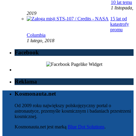
10 lat temu
1 listopada,
2019
15 lat od
katastrofy
promu
Columbia
1 lutego, 2018
Facebook
Reklama
Kosmonauta.net
Od 2009 roku największy polskojęzyczny portal o
astronautyce, przemyśle kosmicznym i badaniach przestrzeni
kosmicznej.
Kosmonauta.net jest marką
Blue Dot Solutions
.