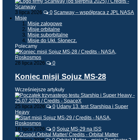
3 lipca 2026
0
Scanway – współpraca z JPL NASA
Misje
Misje załogowe
Misje orbitalne
Misje suborbitalne
Misje do Ukł. Słonecz.
Polecamy
28 lipca 2026
0
Koniec misji Sojuz MS-28
Wcześniejsze artykuły
25 lipca 2026
0
Udany 13. test Starshipa i Super
Heavy
16 lipca 2026
0
Sojuz MS-29 na ISS