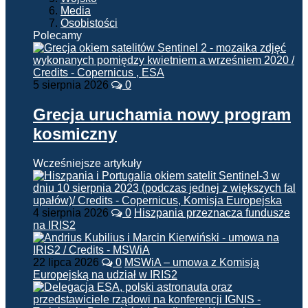
Media
Osobistości
Polecamy
5 sierpnia 2026
0
Grecja uruchamia nowy program
kosmiczny
Wcześniejsze artykuły
4 sierpnia 2026
0
Hiszpania przeznacza fundusze
na IRIS2
22 lipca 2026
0
MSWiA – umowa z Komisją
Europejską na udział w IRIS2