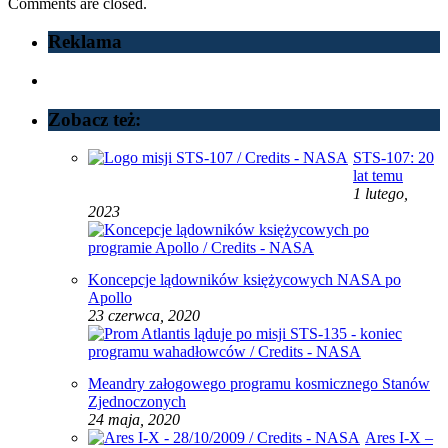
Comments are closed.
Reklama
Zobacz też:
STS-107: 20
lat temu
1 lutego,
2023
Koncepcje lądowników księżycowych NASA po
Apollo
23 czerwca, 2020
Meandry załogowego programu kosmicznego Stanów
Zjednoczonych
24 maja, 2020
Ares I-X –