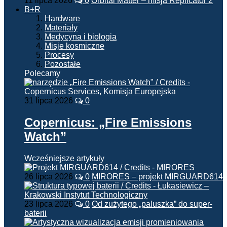
11 lipca 2026
0
Orbital Matter – misja Replicator 2
B+R
Hardware
Materiały
Medycyna i biologia
Misje kosmiczne
Procesy
Pozostałe
Polecamy
31 lipca 2026
0
Copernicus: „Fire Emissions
Watch”
Wcześniejsze artykuły
26 lipca 2026
0
MIRORES – projekt MIRGUARD614
23 lipca 2026
0
Od zużytego „paluszka” do super-
baterii