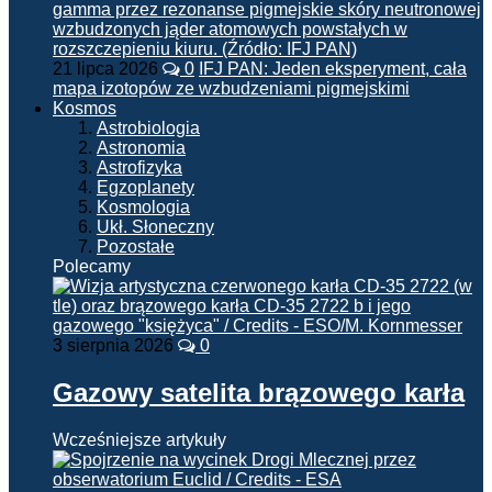
21 lipca 2026
0
IFJ PAN: Jeden eksperyment, cała
mapa izotopów ze wzbudzeniami pigmejskimi
Kosmos
Astrobiologia
Astronomia
Astrofizyka
Egzoplanety
Kosmologia
Ukł. Słoneczny
Pozostałe
Polecamy
3 sierpnia 2026
0
Gazowy satelita brązowego karła
Wcześniejsze artykuły