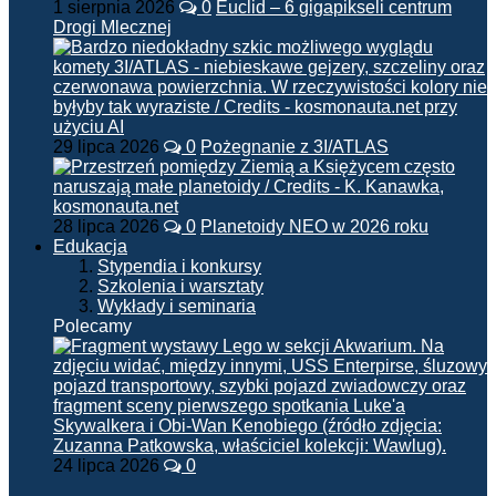
1 sierpnia 2026
0
Euclid – 6 gigapikseli centrum
Drogi Mlecznej
29 lipca 2026
0
Pożegnanie z 3I/ATLAS
28 lipca 2026
0
Planetoidy NEO w 2026 roku
Edukacja
Stypendia i konkursy
Szkolenia i warsztaty
Wykłady i seminaria
Polecamy
24 lipca 2026
0