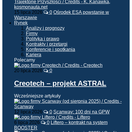
15 lipca 2026
0
Ośrodek ESA powstanie w
Warszawie
Rynek
Analizy i prognozy
Firmy
Polityka i prawo
Kontrakty i przetargi
Konferencje i spotkania
Kariera
Polecamy
20 lipca 2026
0
Creotech – projekt ASTRAL
Wcześniejsze artykuły
12 lipca 2026
0
Scanway: 100 dni na GPW
6 lipca 2026
0
Liftero – kontrakt na system
BOOSTER