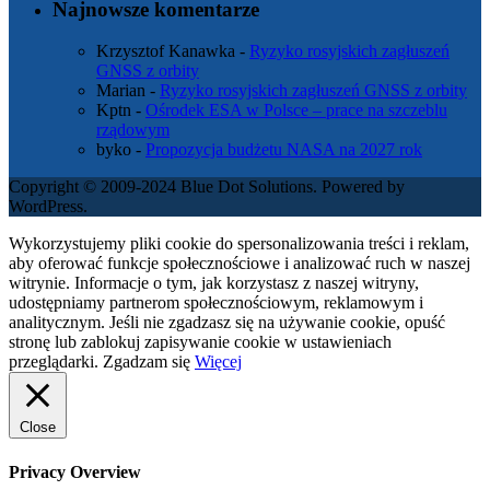
Najnowsze komentarze
Krzysztof Kanawka
-
Ryzyko rosyjskich zagłuszeń
GNSS z orbity
Marian
-
Ryzyko rosyjskich zagłuszeń GNSS z orbity
Kptn
-
Ośrodek ESA w Polsce – prace na szczeblu
rządowym
byko
-
Propozycja budżetu NASA na 2027 rok
Copyright © 2009-2024 Blue Dot Solutions. Powered by
WordPress.
Wykorzystujemy pliki cookie do spersonalizowania treści i reklam,
aby oferować funkcje społecznościowe i analizować ruch w naszej
witrynie. Informacje o tym, jak korzystasz z naszej witryny,
udostępniamy partnerom społecznościowym, reklamowym i
analitycznym. Jeśli nie zgadzasz się na używanie cookie, opuść
stronę lub zablokuj zapisywanie cookie w ustawieniach
przeglądarki.
Zgadzam się
Więcej
Close
Privacy Overview