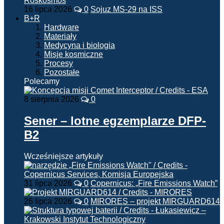
16 lipca 2026
0
Sojuz MS-29 na ISS
B+R
Hardware
Materiały
Medycyna i biologia
Misje kosmiczne
Procesy
Pozostałe
Polecamy
8 sierpnia 2026
0
Sener – lotne egzemplarze DFP-
B2
Wcześniejsze artykuły
31 lipca 2026
0
Copernicus: „Fire Emissions Watch”
26 lipca 2026
0
MIRORES – projekt MIRGUARD614