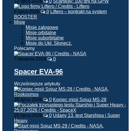
12 lipca 2026
0
Scanway: 100 dni na GPW
6 lipca 2026
0
Liftero – kontrakt na system
BOOSTER
Misje
Misje załogowe
Misje orbitalne
Misje suborbitalne
Misje do Ukł. Słonecz.
Polecamy
7 sierpnia 2026
0
Spacer EVA-96
Wcześniejsze artykuły
28 lipca 2026
0
Koniec misji Sojuz MS-28
25 lipca 2026
0
Udany 13. test Starshipa i Super
Heavy