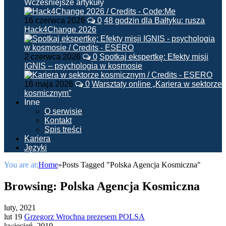
Wcześniejsze artykuły
16 czerwca 2026
0
48 godzin dla Bałtyku: rusza
Hack4Change 2026
2 czerwca 2026
0
Spotkaj ekspertkę: Efekty misji
IGNIS – psychologia w kosmosie
16 maja 2026
0
Warsztaty online „Kariera w sektorze
kosmicznym”
Inne
O serwisie
Kontakt
Spis treści
Kariera
Języki
You are at:
Home
»
Posts Tagged "Polska Agencja Kosmiczna"
Browsing:
Polska Agencja Kosmiczna
luty, 2021
lut 19
Grzegorz Wrochna prezesem POLSA
kwiecień, 2019