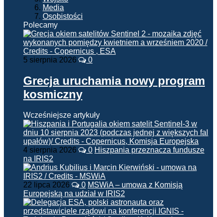
Media
Osobistości
Polecamy
5 sierpnia 2026
0
Grecja uruchamia nowy program
kosmiczny
Wcześniejsze artykuły
4 sierpnia 2026
0
Hiszpania przeznacza fundusze
na IRIS2
22 lipca 2026
0
MSWiA – umowa z Komisją
Europejską na udział w IRIS2