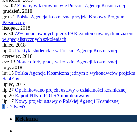
kw. 02
Zmiany w kierownictwie Polskiej Agencji Kosmicznej
grudzień, 2018
gru 21
Polska Agencja Kosmiczna przyjęła Krajowy Program
Kosmiczny
listopad, 2018
lis 30
72% ankietowanych przez PAK zainteresowanych udziałem
w specjalistycznych szkoleniach
lipiec, 2018
lip 05
Praktyki studenckie w Polskiej Agencji Kosmicznej
czerwiec, 2018
cze 13
Nowe oferty pracy w Polskiej Agencji Kosmicznej
luty, 2018
lut 15
Polska Agencja Kosmiczna jednym z wykonawców projektu
Sat4Envi
lipiec, 2017
lip 27
Opublikowano projekt ustawy o działalności kosmicznej
lip 20
Raport NIK o POLSA opublikowany
lip 17
Nowy projekt ustawy o Polskiej Agencji Kosmicznej
1
2
3
Next
Reklama