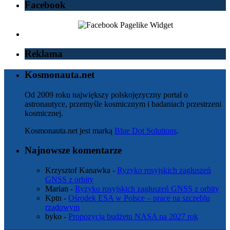
Facebook
Reklama
Kosmonauta.net
Od 2009 roku największy polskojęzyczny portal o
astronautyce, przemyśle kosmicznym i badaniach przestrzeni
kosmicznej.
Kosmonauta.net jest marką
Blue Dot Solutions
.
Najnowsze komentarze
Krzysztof Kanawka
-
Ryzyko rosyjskich zagłuszeń
GNSS z orbity
Marian
-
Ryzyko rosyjskich zagłuszeń GNSS z orbity
Kptn
-
Ośrodek ESA w Polsce – prace na szczeblu
rządowym
byko
-
Propozycja budżetu NASA na 2027 rok