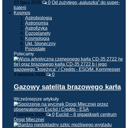
23 lipca 2026
0
Od zużytego „paluszka” do super-
baterii
Kosmos
Astrobiologia
Astronomia
Astrofizyka
Egzoplanety
Kosmologia
Ukł. Słoneczny
Pozostałe
Polecamy
3 sierpnia 2026
0
Gazowy satelita brązowego karła
Wcześniejsze artykuły
1 sierpnia 2026
0
Euclid – 6 gigapikseli centrum
Drogi Mlecznej