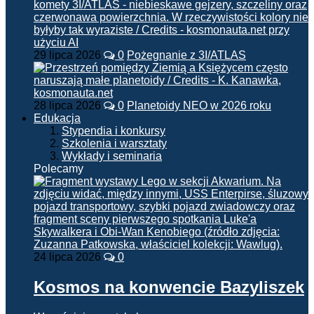
29 lipca 2026
0
Pożegnanie z 3I/ATLAS
28 lipca 2026
0
Planetoidy NEO w 2026 roku
Edukacja
Stypendia i konkursy
Szkolenia i warsztaty
Wykłady i seminaria
Polecamy
24 lipca 2026
0
Kosmos na konwencie Bazyliszek