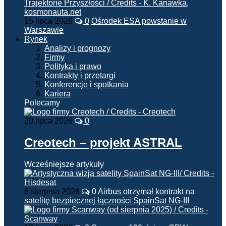
15 lipca 2026
0
Ośrodek ESA powstanie w
Warszawie
Rynek
Analizy i prognozy
Firmy
Polityka i prawo
Kontrakty i przetargi
Konferencje i spotkania
Kariera
Polecamy
20 lipca 2026
0
Creotech – projekt ASTRAL
Wcześniejsze artykuły
6 sierpnia 2026
0
Airbus otrzymał kontrakt na
satelitę bezpiecznej łączności SpainSat NG-III