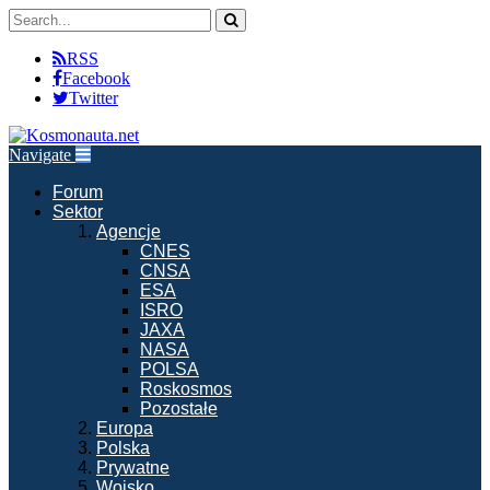
RSS
Facebook
Twitter
Navigate
Forum
Sektor
Agencje
CNES
CNSA
ESA
ISRO
JAXA
NASA
POLSA
Roskosmos
Pozostałe
Europa
Polska
Prywatne
Wojsko