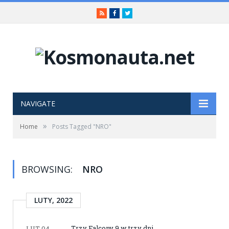
RSS
Facebook
Twitter
NAVIGATE
»
Home
Posts Tagged "NRO"
BROWSING:
NRO
LUTY, 2022
Trzy Falcony 9 w trzy dni
LUT 04