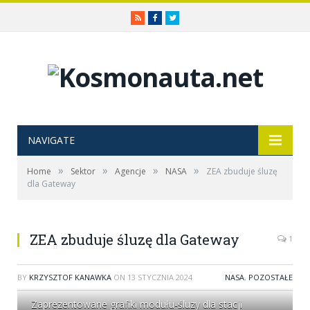
RSS
Facebook
Twitter
NAVIGATE
»
»
»
»
Home
Sektor
Agencje
NASA
ZEA zbuduje śluzę
dla Gateway
ZEA zbuduje śluzę dla Gateway
1
BY
KRZYSZTOF KANAWKA
ON
13 STYCZNIA 2024
NASA
,
POZOSTAŁE
Zaprezentowane grafiki modułu-śluzy dla stacji