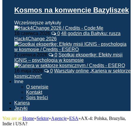
Kosmos na konwencie Bazyliszek
Wcześniejsze artykuły
16 czerwca 2026
0
48 godzin dla Bałtyku: rusza
Hack4Change 2026
2 czerwca 2026
0
Spotkaj ekspertkę: Efekty misji
IGNIS – psychologia w kosmosie
16 maja 2026
0
Warsztaty online „Kariera w sektorze
kosmicznym”
Inne
O serwisie
Kontakt
Spis treści
Kariera
Języki
You are at:
Home
»
Sektor
»
Agencje
»
ESA
»
AX-4: Polska, Brazylia,
Indie i USA?