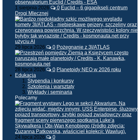
1 sierpnia 2026
0
Euclid – 6 gigapikseli centrum
Drogi Mlecznej
29 lipca 2026
0
Pożegnanie z 3I/ATLAS
28 lipca 2026
0
Planetoidy NEO w 2026 roku
Edukacja
Stypendia i konkursy
Szkolenia i warsztaty
Wykłady i seminaria
Polecamy
24 lipca 2026
0