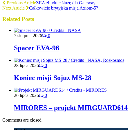
Previous Article
ZEA zbuduje śluzę dla Gateway
Next Article
Całkowicie brytyjska misja Axiom-5?
Related Posts
7 sierpnia 2026
0
Spacer EVA-96
28 lipca 2026
0
Koniec misji Sojuz MS-28
26 lipca 2026
0
MIRORES – projekt MIRGUARD614
Comments are closed.