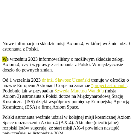
Nowe informacje o składzie misji Axiom-4, w której weźmie udział
astronauta z Polski.
W
e wrześniu 2023 informowaliśmy o możliwym składzie załogi
Axiom-4, czyli wyprawy z astronautą z Polski. W międzyczasie
doszło do pewnych zmian.
Od 1 września 2023
dr inż. Sławosz Uznański
trenuje w ośrodku o
nazwie European Astronaut Corps na zasadzie
“project astronaut”
.
Podobnie jak w przypadku
Szweda Marcusa Wandt’a
(misja
Axiom-3) astronauta z Polski dotrze na Międzynarodową Stację
Kosmiczną (ISS) dzięki współpracy pomiędzy Europejską Agencją
Kosmiczną (ESA) a firmą Axiom Space.
Polski astronauta weźmie udział w kolejnej misji kosmicznej Axiom
Space o oznaczeniu Axiom-4 (AX-4). Aktualne (nieoficjalne)
rozpiski lotów sugerują, że start misji AX-4 powinien nastąpić
najwcześniej w listopadzie 2024.