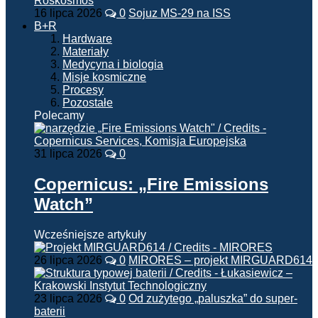
16 lipca 2026
0
Sojuz MS-29 na ISS
B+R
Hardware
Materiały
Medycyna i biologia
Misje kosmiczne
Procesy
Pozostałe
Polecamy
31 lipca 2026
0
Copernicus: „Fire Emissions
Watch”
Wcześniejsze artykuły
26 lipca 2026
0
MIRORES – projekt MIRGUARD614
23 lipca 2026
0
Od zużytego „paluszka” do super-
baterii