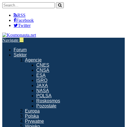
RSS
Facebook
Twitter
Navigate
Forum
Sektor
Agencje
CNES
CNSA
ESA
ISRO
JAXA
NASA
POLSA
Roskosmos
Pozostałe
Europa
Polska
Prywatne
Wojsko