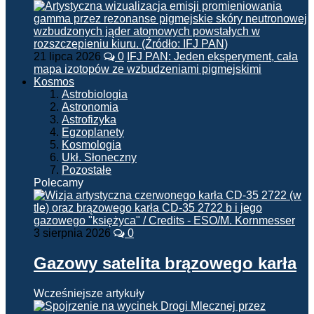
21 lipca 2026
0
IFJ PAN: Jeden eksperyment, cała
mapa izotopów ze wzbudzeniami pigmejskimi
Kosmos
Astrobiologia
Astronomia
Astrofizyka
Egzoplanety
Kosmologia
Ukł. Słoneczny
Pozostałe
Polecamy
3 sierpnia 2026
0
Gazowy satelita brązowego karła
Wcześniejsze artykuły