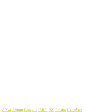
AX-4
Axiom
Brazylia
ISRO
ISS
Polska
Uznański