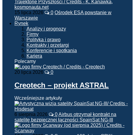
15 lipca 2026
0
Ośrodek ESA powstanie w
Warszawie
Rynek
Analizy i prognozy
Firmy
Polityka i prawo
Kontrakty i przetargi
Konferencje i spotkania
Kariera
Polecamy
20 lipca 2026
0
Creotech – projekt ASTRAL
Wcześniejsze artykuły
6 sierpnia 2026
0
Airbus otrzymał kontrakt na
satelitę bezpiecznej łączności SpainSat NG-III