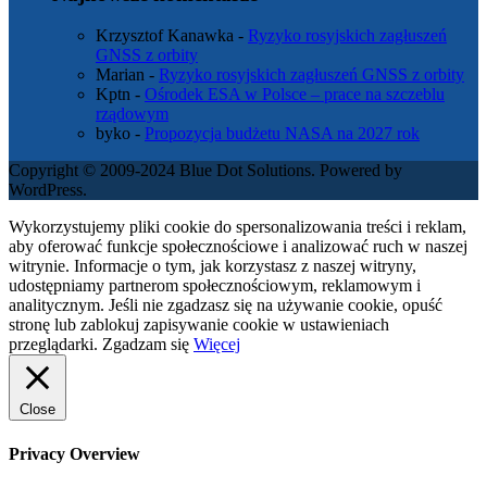
Krzysztof Kanawka
-
Ryzyko rosyjskich zagłuszeń
GNSS z orbity
Marian
-
Ryzyko rosyjskich zagłuszeń GNSS z orbity
Kptn
-
Ośrodek ESA w Polsce – prace na szczeblu
rządowym
byko
-
Propozycja budżetu NASA na 2027 rok
Copyright © 2009-2024 Blue Dot Solutions. Powered by
WordPress.
Wykorzystujemy pliki cookie do spersonalizowania treści i reklam,
aby oferować funkcje społecznościowe i analizować ruch w naszej
witrynie. Informacje o tym, jak korzystasz z naszej witryny,
udostępniamy partnerom społecznościowym, reklamowym i
analitycznym. Jeśli nie zgadzasz się na używanie cookie, opuść
stronę lub zablokuj zapisywanie cookie w ustawieniach
przeglądarki.
Zgadzam się
Więcej
Close
Privacy Overview