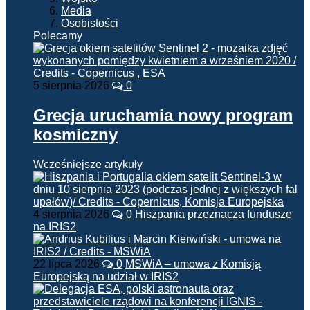
Media
Osobistości
Polecamy
5 sierpnia 2026
0
Grecja uruchamia nowy program
kosmiczny
Wcześniejsze artykuły
4 sierpnia 2026
0
Hiszpania przeznacza fundusze
na IRIS2
22 lipca 2026
0
MSWiA – umowa z Komisją
Europejską na udział w IRIS2