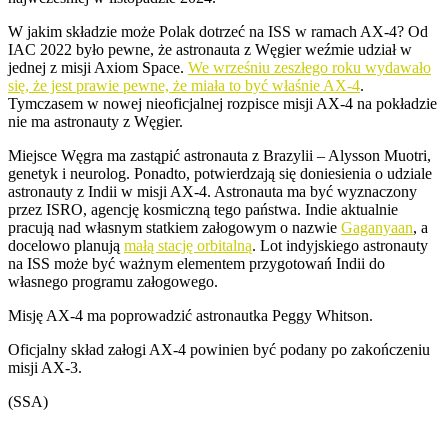
W jakim składzie może Polak dotrzeć na ISS w ramach AX-4? Od
IAC 2022 było pewne, że astronauta z Węgier weźmie udział w
jednej z misji Axiom Space.
We wrześniu zeszłego roku wydawało
się, że jest prawie pewne, że miała to być właśnie AX-4
.
Tymczasem w nowej nieoficjalnej rozpisce misji AX-4 na pokładzie
nie ma astronauty z Węgier.
Miejsce Węgra ma zastąpić astronauta z Brazylii – Alysson Muotri,
genetyk i neurolog. Ponadto, potwierdzają się doniesienia o udziale
astronauty z Indii w misji AX-4. Astronauta ma być wyznaczony
przez ISRO, agencję kosmiczną tego państwa. Indie aktualnie
pracują nad własnym statkiem załogowym o nazwie
Gaganyaan
, a
docelowo planują
małą stację orbitalną
. Lot indyjskiego astronauty
na ISS może być ważnym elementem przygotowań Indii do
własnego programu załogowego.
Misję AX-4 ma poprowadzić astronautka Peggy Whitson.
Oficjalny skład załogi AX-4 powinien być podany po zakończeniu
misji AX-3.
(SSA)