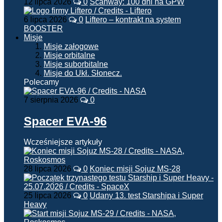
12 lipca 2026
0
Scanway: 100 dni na GPW
6 lipca 2026
0
Liftero – kontrakt na system
BOOSTER
Misje
Misje załogowe
Misje orbitalne
Misje suborbitalne
Misje do Ukł. Słonecz.
Polecamy
7 sierpnia 2026
0
Spacer EVA-96
Wcześniejsze artykuły
28 lipca 2026
0
Koniec misji Sojuz MS-28
25 lipca 2026
0
Udany 13. test Starshipa i Super
Heavy