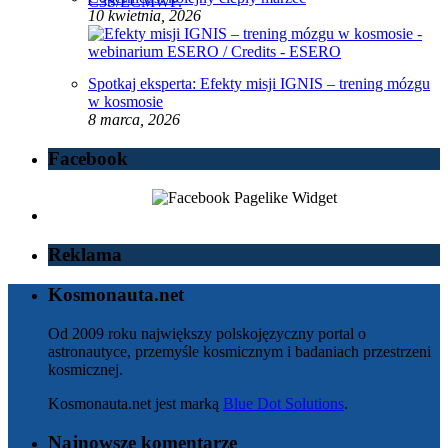
10 kwietnia, 2026
Spotkaj eksperta: Efekty misji IGNIS – trening mózgu
w kosmosie
8 marca, 2026
Facebook
Reklama
Kosmonauta.net
Od 2009 roku największy polskojęzyczny portal o
astronautyce, przemyśle kosmicznym i badaniach przestrzeni
kosmicznej.
Kosmonauta.net jest marką
Blue Dot Solutions
.
Najnowsze komentarze